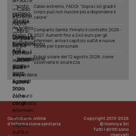
Caldo estremo, FADOI: “Sopra i 40 gradi il
corpo può non riuscire più a disperdere il
calore”
Comparto Sanità. Firmato il contratto 2025-
2027. Aumenti fino a 240 euro per gli
_ga_KM60CM4NPH
.quotidianosanita.it
1 anno
infermieri, arriva il capitolo sull'IA e nuove
mes
tutele per il personale
Eclissi solare del 12 agosto 2026, come
osservarla in sicurezza
Fornitore
/
Nome
Scadenza
Descrizion
Dominio
Nome
Fornitore
/
Dominio
Scadenza
Des
_ga_0VMQEQKQ1N
.quotidianosanita.it
1 anno 1
Questo
mese
cookie
VISITOR_INFO1_LIVE
5 mesi 4
Que
Google LLC
Quotidiano online
Copyright 2013-2026
viene
settimane
imp
.youtube.com
d'informazione sanitaria
© Homnya Srl
utilizzato
You
da Google
ten
Tutti i diritti sono
Analytics
pre
riservati