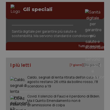
Gli speciali
Sanità digitale per garantire più salute e
sostenibilità. Ma servono standard e condivisione
Tutti gli speciali
PHPSESSID
Sessio
PHP.net
www.quotidianosanita.it
I più letti
[7 giorni]
[30 giorni]
Caldo, segnali di lenta ritirata dell'ondata: il 7
agosto restano 26 città da bollino rosso, l'8
scendono a 19
Covid. Il silenzio di Fauci e il perdono di Biden.
Ma il Quinto Emendamento non è
un’ammissione di colpa