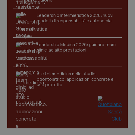
tracking-sites-ironfish-
www.quotidianosanita.it
4
Leadership Infermieristica 2026: nuovi
session-id
settim
modelli di responsabilità e autonomia
2 gior
Leadership Medica 2026: guidare team
_ga
1 anno
Google LLC
clinici ad alte prestazioni
mes
.quotidianosanita.it
AI e telemedicina nello studio
odontoiatrico: applicazioni concrete e
uso protetto