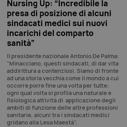
Nursing Up: “Incredibile la
presa di posizione di alcuni
Scienza e Farmaci
sindacati medici sui nuovi
Studi e Analisi
incarichi del comparto
sanità”
Lettere al direttore
Il presidente nazionale Antonio De Palma:
Edizioni Regionali
"Minacciano, questi sindacati, di dar vita
addirittura a contenziosi. Siamo di fronte
QS Pro
ad una storia vecchia come il mondo a cui
occorre porre fine una volta per tutte:
Professionisti Sanitari.AI
ogni qual volta si profila una naturale e
fisiologica attività di applicazione degli
Abruzzo
QS Pro Gold
ambiti di funzione delle altre professioni
sanitarie, alcuni tra i sindacati medici
QS Club
Newsletter
Basilicata
Artrite & artrosi
gridano alla Lesa Maestà".