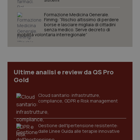
Formazione Medicina Generale.
Fimmg: “Rischio altissimo di perdere
borse e lasciare migliaia di cittadini
senza medico. Serve decreto di
mobilità volontaria interregionale”
CookieScriptConsent
5 mesi
CookieScript
settim
www.quotidianosanita.it
Ultime analisi e review da QS Pro
Gold
Cloud sanitario: infrastrutture,
compliance, GDPR e Risk management
tracking-sites-ironfish-
www.quotidianosanita.it
4
tracking-enable
settim
Gestione dell'Ipertensione resistente:
2 gior
dalle Linee Guida alle terapie innovative