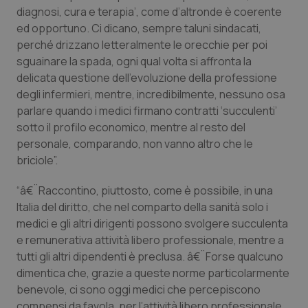
Valle D’Aosta
Oncodermatologia
diagnosi, cura e terapia’, come d’altronde è coerente
ed opportuno. Ci dicano, sempre taluni sindacati,
Veneto
Oncoematologia
perché drizzano letteralmente le orecchie per poi
sguainare la spada, ogni qual volta si affronta la
Oncologia & Nutrizione
delicata questione dell’evoluzione della professione
degli infermieri, mentre, incredibilmente, nessuno osa
Psoriasi & pelle
parlare quando i medici firmano contratti ‘succulenti’
sotto il profilo economico, mentre al resto del
personale, comparando, non vanno altro che le
Quotidiano Cardiologia
briciole”.
Quotidiano Chirurgia
“â€¨Raccontino, piuttosto, come è possibile, in una
Italia del diritto, che nel comparto della sanità solo i
Quotidiano Oncologia
medici e gli altri dirigenti possono svolgere succulenta
e remunerativa attività libero professionale, mentre a
Quotidiano Pediatria
tutti gli altri dipendenti è preclusa. â€¨Forse qualcuno
dimentica che, grazie a queste norme particolarmente
Rene & patologie urogenitali
benevole, ci sono oggi medici che percepiscono
compensi da favola, per l’attività libero professionale