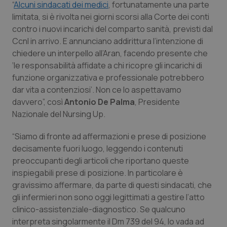
“
Alcuni sindacati dei medici
, fortunatamente una parte
Calabria
Asma & BPCO
limitata, si è rivolta nei giorni scorsi alla Corte dei conti
contro i nuovi incarichi del comparto sanità, previsti dal
Campania
Car-T
Ccnl in arrivo. E annunciano addirittura l’intenzione di
chiedere un interpello all’Aran, facendo presente che
Emilia-Romagna
Colesterolo & coronaropatie
‘le responsabilità affidate a chi ricopre gli incarichi di
funzione organizzativa e professionale potrebbero
Friuli Venezia Giulia
Dermatite Atopica
dar vita a contenziosi’. Non ce lo aspettavamo
davvero”, così
Antonio De Palma
, Presidente
Lazio
Diabete & glucometri
Nazionale del Nursing Up.
“Siamo di fronte ad affermazioni e prese di posizione
Liguria
Disturbi dell’umore
decisamente fuori luogo, leggendo i contenuti
preoccupanti degli articoli che riportano queste
Lombardia
Dolore
inspiegabili prese di posizione. In particolare è
gravissimo affermare, da parte di questi sindacati, che
Marche
Donna & Salute
gli infermieri non sono oggi legittimati a gestire l’atto
clinico-assistenziale-diagnostico. Se qualcuno
Molise
Epatiti
interpreta singolarmente il Dm 739 del 94, lo vada ad