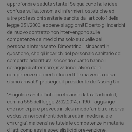
approfondire seduta stante! Se qualcuno ha le idee
Piemonte
HIV
confuse sull’autonomia di infermieri, ostetriche ed
altre professioni sanitarie sancita dall’articolo 1 della
legge 251/2000, ebbene si aggiorni! E certo gli incarichi
Provincia Autonoma di Bolzano
Infezioni & Febbre
del nuovo contratto non intervengono sulle
competenze dei medici ma solo su quelle del
Provincia Autonoma di Trento
Ipertensione & Scompenso
personale interessato. Dimostrino, i sindacati in
questione, che gli incarichi del personale sanitario del
Puglia
Malattie rare
comparto addirittura, secondo quanto hanno il
coraggio di affermare, invadono l’alveo delle
Sardegna
Malattia di Crohn & Rettocolite Ulcerosa
competenze dei medici. Incredibile ma vero a cosa
siamo arrivati!”, prosegue il presidente del Nusing Up.
Sicilia
Neuroscienze & patologie neurodegenerative
“Singolare anche l’interpretazione data all’articolo 1,
comma 566 dell legge 23.12.2014, n 190 – aggiunge –
Toscana
Obesità
che non ci pare preveda in alcun modo ‘ambiti di riserva
esclusiva nei confronti dei laureati in medicina e e
Umbria
Oftalmologia
chirurgia’, ma bensì ne tutela le competenze in materia
di ‘atti complessi e specialistici di prevenzione,