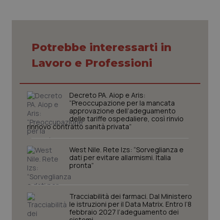
Necessari
Statistici
Marketing
Potrebbe interessarti in
Lavoro e Professioni
I cookie necessari contribuiscono a rendere fruibile il
sito web abilitandone funzionalità di base quali la
navigazione sulle pagine e l'accesso alle aree
protette del sito. Il sito web non è in grado di
funzionare correttamente senza questi cookie.
Decreto PA. Aiop e Aris:
“Preoccupazione per la mancata
Nome
Fornitore
/
Dominio
Scaden
approvazione dell’adeguamento
delle tariffe ospedaliere, così rinvio
VISITOR_PRIVACY_METADATA
5 mesi
YouTube
rinnovo contratto sanità privata”
settim
.youtube.com
West Nile. Rete Izs: “Sorveglianza e
dati per evitare allarmismi. Italia
pronta”
Tracciabilità dei farmaci. Dal Ministero
le istruzioni per il Data Matrix. Entro l’8
febbraio 2027 l’adeguamento dei
sistemi