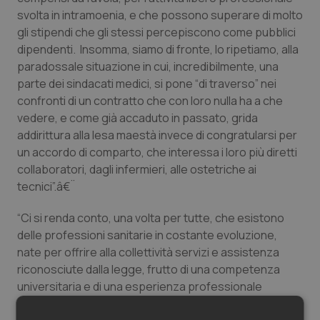
svolta in intramoenia, e che possono superare di molto
Salute orale & impianti
gli stipendi che gli stessi percepiscono come pubblici
dipendenti. Insomma, siamo di fronte, lo ripetiamo, alla
Sangue & coagulazione
paradossale situazione in cui, incredibilmente, una
parte dei sindacati medici, si pone “di traverso” nei
Tiroide
confronti di un contratto che con loro nulla ha a che
vedere, e come già accaduto in passato, grida
Tumore al seno
addirittura alla lesa maestà invece di congratularsi per
un accordo di comparto, che interessa i loro più diretti
Tumore ovarico
collaboratori, dagli infermieri, alle ostetriche ai
tecnici”.â€¨
Tumori del Polmone & Testa Collo
“Ci si renda conto, una volta per tutte, che esistono
delle professioni sanitarie in costante evoluzione,
Tumori gastrointestinali
nate per offrire alla collettività servizi e assistenza
riconosciute dalla legge, frutto di una competenza
Ulcera & Reflusso
universitaria e di una esperienza professionale
validata dalle conoscenze, in costante
Vaccini