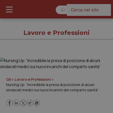
Sabato 8 Agosto 2026
Lavoro e Professioni
Lavoro e Professioni
Cronache
QS
»
Lavoro e Professioni
»
Nursing Up: “Incredibile la presa di posizione di alcuni
Governo e Parlamento
sindacati medici sui nuovi incarichi del comparto sanità”
Regioni e Asl
Lavoro e Professioni