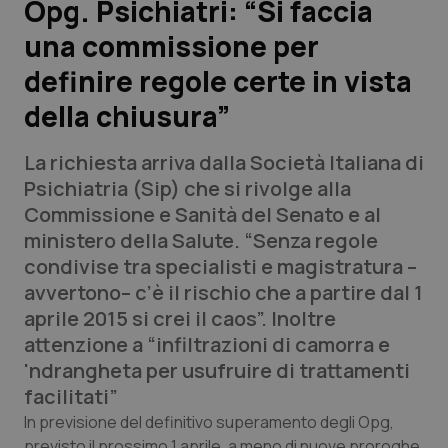
Opg. Psichiatri: “Si faccia
una commissione per
Scienza e Farmaci
definire regole certe in vista
Studi e Analisi
della chiusura”
Lettere al direttore
La richiesta arriva dalla Società Italiana di
Psichiatria (Sip) che si rivolge alla
Edizioni Regionali
Commissione e Sanità del Senato e al
ministero della Salute. “Senza regole
QS Pro
condivise tra specialisti e magistratura –
avvertono– c’è il rischio che a partire dal 1
Professionisti Sanitari.AI
aprile 2015 si crei il caos”. Inoltre
attenzione a “infiltrazioni di camorra e
Abruzzo
QS Pro Gold
'ndrangheta per usufruire di trattamenti
facilitati”
QS Club
Newsletter
Basilicata
Artrite & artrosi
In previsione del definitivo superamento degli Opg,
previsto il prossimo 1 aprile, a meno di nuove proroghe,