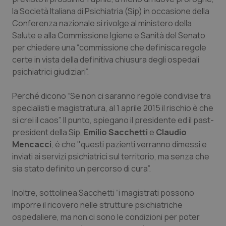
Calabria
Asma & BPCO
la Società Italiana di Psichiatria (Sip) in occasione della
Conferenza nazionale si rivolge al ministero della
Campania
Car-T
Salute e alla Commissione Igiene e Sanità del Senato
per chiedere una “commissione che definisca regole
certe in vista della definitiva chiusura degli ospedali
Emilia-Romagna
Colesterolo & coronaropatie
psichiatrici giudiziari”.
Friuli Venezia Giulia
Dermatite Atopica
Perché dicono “Se non ci saranno regole condivise tra
specialisti e magistratura, al 1 aprile 2015 il rischio è che
Lazio
Diabete & glucometri
si crei il caos”. Il punto, spiegano il presidente ed il past-
president della Sip,
Emilio Sacchetti
e
Claudio
Liguria
Disturbi dell’umore
Mencacci
, è che "questi pazienti verranno dimessi e
inviati ai servizi psichiatrici sul territorio, ma senza che
Lombardia
Dolore
sia stato definito un percorso di cura”.
Marche
Donna & Salute
Inoltre, sottolinea Sacchetti “i magistrati possono
imporre il ricovero nelle strutture psichiatriche
ospedaliere, ma non ci sono le condizioni per poter
Molise
Epatiti