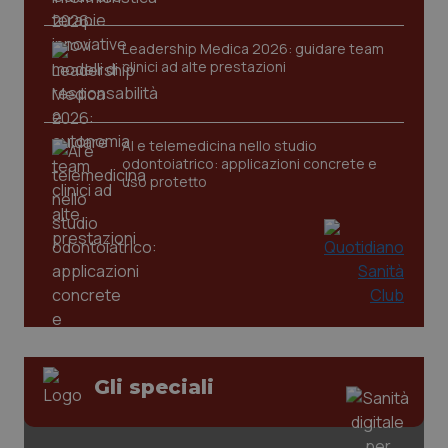
Leadership Medica 2026: guidare team
clinici ad alte prestazioni
CookieScriptConsent
5 mesi
CookieScript
settim
www.quotidianosanita.it
AI e telemedicina nello studio
odontoiatrico: applicazioni concrete e
uso protetto
tracking-sites-ironfish-
www.quotidianosanita.it
4
tracking-enable
settim
2 gior
Gli speciali
tracking-sites-ironfish-
www.quotidianosanita.it
4