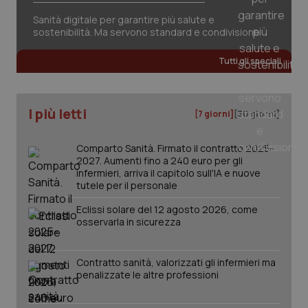
session-id
settim
2 gior
Sanità digitale per garantire più salute e
sostenibilità. Ma servono standard e condivisione
Tutti gli speciali
_ga
1 anno
Google LLC
mes
.quotidianosanita.it
I più letti
[7 giorni]
[30 giorni]
Comparto Sanità. Firmato il contratto 2025-
2027. Aumenti fino a 240 euro per gli
infermieri, arriva il capitolo sull'IA e nuove
tutele per il personale
Eclissi solare del 12 agosto 2026, come
osservarla in sicurezza
Contratto sanità, valorizzati gli infermieri ma
penalizzate le altre professioni