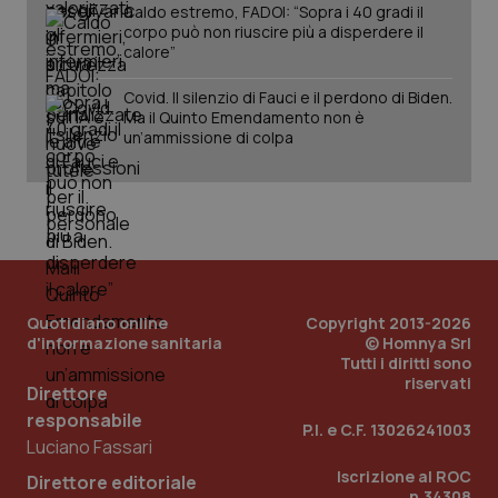
Caldo estremo, FADOI: “Sopra i 40 gradi il
corpo può non riuscire più a disperdere il
calore”
Covid. Il silenzio di Fauci e il perdono di Biden.
Ma il Quinto Emendamento non è
un’ammissione di colpa
PHPSESSID
Sessio
PHP.net
www.quotidianosanita.it
Quotidiano online
Copyright 2013-2026
d'informazione sanitaria
© Homnya Srl
Tutti i diritti sono
riservati
Direttore
responsabile
P.I. e C.F. 13026241003
Luciano Fassari
Iscrizione al ROC
Direttore editoriale
n.34308