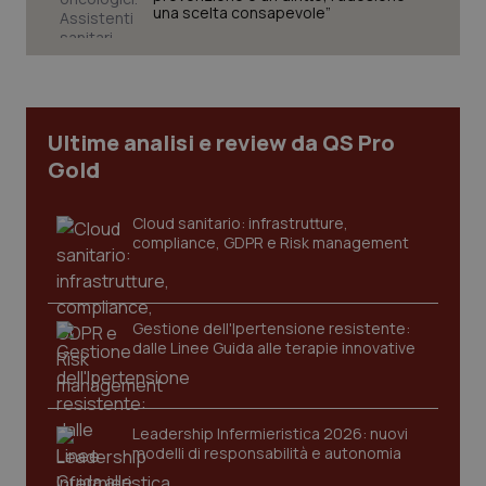
una scelta consapevole”
Necessari
Statistici
Marketing
I cookie necessari contribuiscono a rendere fruibile il
sito web abilitandone funzionalità di base quali la
navigazione sulle pagine e l'accesso alle aree
protette del sito. Il sito web non è in grado di
Ultime analisi e review da QS Pro
funzionare correttamente senza questi cookie.
Gold
Nome
Fornitore
/
Dominio
Scaden
VISITOR_PRIVACY_METADATA
5 mesi
YouTube
Cloud sanitario: infrastrutture,
settim
.youtube.com
compliance, GDPR e Risk management
Gestione dell'Ipertensione resistente:
dalle Linee Guida alle terapie innovative
Leadership Infermieristica 2026: nuovi
modelli di responsabilità e autonomia