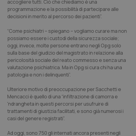
accogliere tutti. Ciò che chiediamo è una
programmazione e la possibilità di partecipare alle
Piemonte
HIV
decisioni in merito al percorso dei pazienti”.
Provincia Autonoma di Bolzano
Infezioni & Febbre
“Come psichiatri – spiegano – vogliamo curare ma non
possiamo essere i custodi della sicurezza sociale;
Provincia Autonoma di Trento
Ipertensione & Scompenso
oggi, invece, molte persone entrano negli Opg solo
sulla base del giudizio del magistrato in relazione alla
Puglia
Malattie rare
pericolosità sociale del reato commesso e senza una
valutazione psichiatrica. Ma in Opg si cura chi ha una
Sardegna
Malattia di Crohn & Rettocolite Ulcerosa
patologia e non i delinquenti”.
Ulteriore motivo di preoccupazione per Sacchetti e
Sicilia
Neuroscienze & patologie neurodegenerative
Mencacci è quello di una “infiltrazione di camorra e
'ndrangheta in questi percorsi per usufruire di
Toscana
Obesità
trattamenti di giustizia facilitati, e sono già numerosi i
casi del genere registrati”.
Umbria
Oftalmologia
Ad oggi, sono 750 gli internati ancora presenti negli