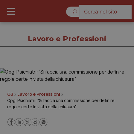
Venerdì 7 Agosto 2026
Lavoro e Professioni
Lavoro e Professioni
Cronache
QS
»
Lavoro e Professioni
»
Opg. Psichiatri: “Si faccia una commissione per definire
Governo e Parlamento
regole certe in vista della chiusura”
Regioni e Asl
Lavoro e Professioni