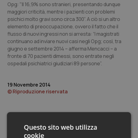
Valle D’Aosta
Oncodermatologia
Opg: "Il 16,9% sono stranieri, presentando dunque
maggiori criticità, mentre i pazienti con problemi
Veneto
Oncoematologia
psichici molto gravi sono circa 300”. A ciò si un altro
elemento di preoccupazione, ovvero il fatto che il
Oncologia & Nutrizione
flusso di nuovi ingressi non si arresta: “I magistrati
continuano ad inviare nuovi casi negli Opg; così, tra
giugno e settembre 2014 – afferma Mencacci – a
Psoriasi & pelle
fronte di 70 pazienti dimessi, sono entrate negli
ospedali psichiatrici giudiziari 89 persone”.
Quotidiano Cardiologia
Quotidiano Chirurgia
19 Novembre 2014
© Riproduzione riservata
Quotidiano Oncologia
Quotidiano Pediatria
Questo sito web utilizza
Rene & patologie urogenitali
cookie