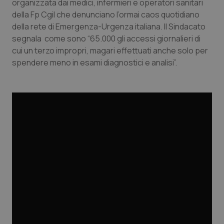
organizzata dai medici, infermieri e operatori sanitari
Calabria
Asma & BPCO
della Fp Cgil che denunciano l’ormai caos quotidiano
della rete di Emergenza-Urgenza italiana. Il Sindacato
Campania
Car-T
segnala come sono “65.000 gli accessi giornalieri di
cui un terzo impropri, magari effettuati anche solo per
Emilia-Romagna
Colesterolo & coronaropatie
spendere meno in esami diagnostici e analisi”.
Friuli Venezia Giulia
Dermatite Atopica
Lazio
Diabete & glucometri
Liguria
Disturbi dell’umore
Lombardia
Dolore
Marche
Donna & Salute
Molise
Epatiti