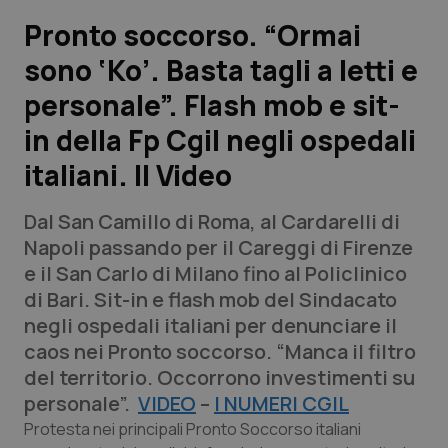
Pronto soccorso. “Ormai
Scienza e Farmaci
sono ‘Ko’. Basta tagli a letti e
personale”. Flash mob e sit-
Studi e Analisi
in della Fp Cgil negli ospedali
Lettere al direttore
italiani. Il Video
Edizioni Regionali
Dal San Camillo di Roma, al Cardarelli di
Napoli passando per il Careggi di Firenze
QS Pro
e il San Carlo di Milano fino al Policlinico
di Bari. Sit-in e flash mob del Sindacato
Professionisti Sanitari.AI
negli ospedali italiani per denunciare il
caos nei Pronto soccorso. “Manca il filtro
Abruzzo
QS Pro Gold
del territorio. Occorrono investimenti su
personale”.
VIDEO
–
I NUMERI CGIL
QS Club
Newsletter
Basilicata
Artrite & artrosi
Protesta nei principali Pronto Soccorso italiani