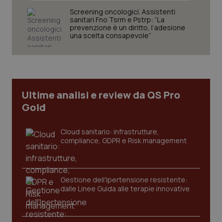
Screening oncologici. Assistenti
sanitari Fno Tsrm e Pstrp: “La
prevenzione è un diritto, l’adesione
Necessari
Statistici
Marketing
una scelta consapevole”
I cookie necessari contribuiscono a rendere fruibile il
sito web abilitandone funzionalità di base quali la
navigazione sulle pagine e l'accesso alle aree
protette del sito. Il sito web non è in grado di
funzionare correttamente senza questi cookie.
Ultime analisi e review da QS Pro
Nome
Fornitore
/
Dominio
Scaden
Gold
VISITOR_PRIVACY_METADATA
5 mesi
YouTube
settim
.youtube.com
Cloud sanitario: infrastrutture,
compliance, GDPR e Risk management
Gestione dell'Ipertensione resistente:
dalle Linee Guida alle terapie innovative