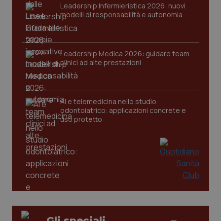
Leadership Infermieristica 2026: nuovi
modelli di responsabilità e autonomia
CookieScriptConsent
5 mesi
CookieScript
Leadership Medica 2026: guidare team
settim
www.quotidianosanita.it
clinici ad alte prestazioni
AI e telemedicina nello studio
odontoiatrico: applicazioni concrete e
uso protetto
tracking-sites-ironfish-
www.quotidianosanita.it
4
tracking-enable
settim
2 gior
Gli speciali