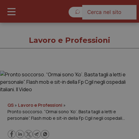
Venerdì 7 Agosto 2026
Lavoro e Professioni
Lavoro e Professioni
Cronache
Governo e Parlamento
QS
»
Lavoro e Professioni
»
Pronto soccorso. “Ormai sono ‘Ko’. Basta tagli a letti e
personale”. Flash mob e sit-in della Fp Cgil negli ospedali
Regioni e Asl
italiani. Il Video
Lavoro e Professioni