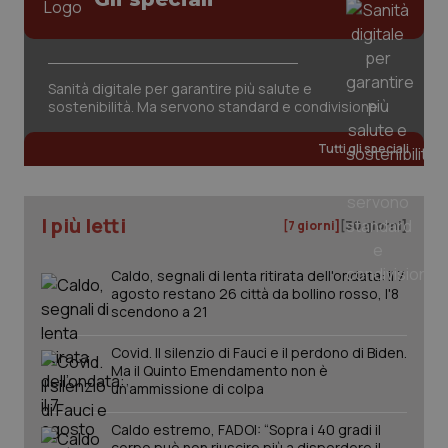
tracking-sites-ironfish-
www.quotidianosanita.it
4
session-id
settim
2 gior
Sanità digitale per garantire più salute e
sostenibilità. Ma servono standard e condivisione
_ga
1 anno
Google LLC
Tutti gli speciali
mes
.quotidianosanita.it
I più letti
[7 giorni]
[30 giorni]
Caldo, segnali di lenta ritirata dell'ondata: il 7
agosto restano 26 città da bollino rosso, l'8
scendono a 21
Covid. Il silenzio di Fauci e il perdono di Biden.
Ma il Quinto Emendamento non è
un’ammissione di colpa
Caldo estremo, FADOI: “Sopra i 40 gradi il
corpo può non riuscire più a disperdere il