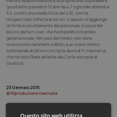
mentre vedeva indebolirsi la propria rete ospedaliera
Valle D’Aosta
Oncodermatologia
(posti letto passati in 12 anni da 4,7 ogni mille abitanti a
3,4, contro una media Ocse del 4,8), non ha
Veneto
Oncoematologia
riorganizzato l'offerta di servizi. A questo si aggiunge
un forte invecchiamento del personale a causa del
Oncologia & Nutrizione
blocco del turn over, che ha impedito il ricambio
generazionale. Nel caso dei medici, non viene
Psoriasi & pelle
riconosciuto nemmeno il diritto a un orario minimo
settimanale di 48 ore con riposi diurni di 11, mancanza
Quotidiano Cardiologia
che ha visto l'Italia deferita alla Corte europea di
Giustizia”.
Quotidiano Chirurgia
Quotidiano Oncologia
23 Gennaio 2015
© Riproduzione riservata
Quotidiano Pediatria
Rene & patologie urogenitali
Questo sito web utilizza