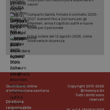
calore”
Comparto Sanità. Firmato il contratto 2025-
2027. Aumenti fino a 240 euro per gli
infermieri, arriva il capitolo sull'IA e nuove
tutele per il personale
Eclissi solare del 12 agosto 2026, come
osservarla in sicurezza
PHPSESSID
Sessio
PHP.net
www.quotidianosanita.it
Quotidiano online
Copyright 2013-2026
d'informazione sanitaria
© Homnya Srl
Tutti i diritti sono
riservati
Direttore
responsabile
P.I. e C.F. 13026241003