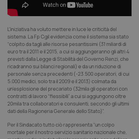
Piemonte
HIV
Provincia Autonoma di Bolzano
Infezioni & Febbre
L'iniziativa ha voluto mettere in luce le criticità del
sistema. La Fp Cgil evidenzia come il sistema sia stato
Provincia Autonoma di Trento
Ipertensione & Scompenso
“colpito da tagli alle risorse pesantissimi (31 miliardi di
euro tra il 2011 e il 2015, a cui si aggiungeranno gli altri 4
previsti dalla Legge di Stabilità del Governo Renzi, che
Puglia
Malattie rare
ricadranno sui bilanci regionali) e da un riduzione di
personale senza precedenti (-23.500 operatori, di cui
Sardegna
Malattia di Crohn & Rettocolite Ulcerosa
5.000 medici, solo tra il 2009 e il 2013) colmata da
un'esplosione del precariato (32mila gli operatori con
Sicilia
Neuroscienze & patologie neurodegenerative
contratti di lavoro “flessibili” a cui si aggiungono oltre
20mila tra collaboratori e consulenti, secondo gli ultimi
Toscana
Obesità
dati della Ragioneria Generale dello Stato)”.
Umbria
Oftalmologia
Per il Sindacato tutto ciò rappresenta “un colpo
mortale per il nostro servizio sanitario nazionale che,