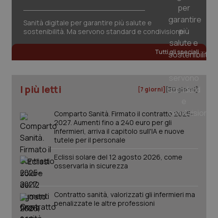
Sanità digitale per garantire più salute e
sostenibilità. Ma servono standard e condivisione
Tutti gli speciali
I più letti
[7 giorni]
[30 giorni]
Comparto Sanità. Firmato il contratto 2025-
2027. Aumenti fino a 240 euro per gli
infermieri, arriva il capitolo sull'IA e nuove
tutele per il personale
Eclissi solare del 12 agosto 2026, come
osservarla in sicurezza
PHPSESSID
Sessio
PHP.net
Contratto sanità, valorizzati gli infermieri ma
www.quotidianosanita.it
penalizzate le altre professioni