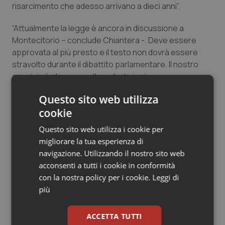
risarcimento che adesso arrivano a dieci anni”.
Salute orale & impianti
“Attualmente la legge è ancora in discussione a
Sangue & coagulazione
Montecitorio – conclude Chiantera -. Deve essere
approvata al più presto e il testo non dovrà essere
Tiroide
stravolto durante il dibattito parlamentare. Il nostro
auspicio è che, una volta entrata in vigore, possa
davvero porre fine al problema del contenzioso
Tumore al seno
Questo sito web utilizza
medico legale e risanare i rapporti tra medici, cittadini e
cookie
istituzioni”.
Tumore ovarico
Questo sito web utilizza i cookie per
Tumori del Polmone & Testa Collo
migliorare la tua esperienza di
15 Gennaio 2015
navigazione. Utilizzando il nostro sito web
© Riproduzione riservata
acconsenti a tutti i cookie in conformità
Tumori gastrointestinali
con la nostra policy per i cookie.
Leggi di
più
Ulcera & Reflusso
ACCETTA TUTTI
Vaccini