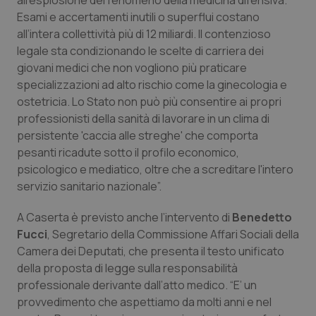
all’esplosione del fenomeno della medicina difensiva.
Esami e accertamenti inutili o superflui costano
Piemonte
HIV
all’intera collettività più di 12 miliardi. Il contenzioso
legale sta condizionando le scelte di carriera dei
Provincia Autonoma di Bolzano
Infezioni & Febbre
giovani medici che non vogliono più praticare
specializzazioni ad alto rischio come la ginecologia e
Provincia Autonoma di Trento
Ipertensione & Scompenso
ostetricia. Lo Stato non può più consentire ai propri
professionisti della sanità di lavorare in un clima di
Puglia
Malattie rare
persistente 'caccia alle streghe' che comporta
pesanti ricadute sotto il profilo economico,
psicologico e mediatico, oltre che a screditare l'intero
Sardegna
Malattia di Crohn & Rettocolite Ulcerosa
servizio sanitario nazionale”.
Sicilia
Neuroscienze & patologie neurodegenerative
A Caserta è previsto anche l’intervento di
Benedetto
Fucci
, Segretario della Commissione Affari Sociali della
Toscana
Obesità
Camera dei Deputati, che presenta il testo unificato
della proposta di legge sulla responsabilità
Umbria
Oftalmologia
professionale derivante dall’atto medico. “E’ un
provvedimento che aspettiamo da molti anni e nel