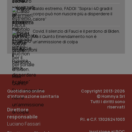
Caldo estremo, FADOI: “Sopra i 40 gradi il
corpo può non riuscire più a disperdere il
calore”
Covid. Il silenzio di Fauci e il perdono di Biden.
Ma il Quinto Emendamento non è
un’ammissione di colpa
Quotidiano online
Copyright 2013-2026
_ga_KM60CM4NPH
.quotidianosanita.it
1 anno
d'informazione sanitaria
© Homnya Srl
mes
Tutti i diritti sono
riservati
Direttore
responsabile
P.I. e C.F. 13026241003
Luciano Fassari
Iscrizione al ROC