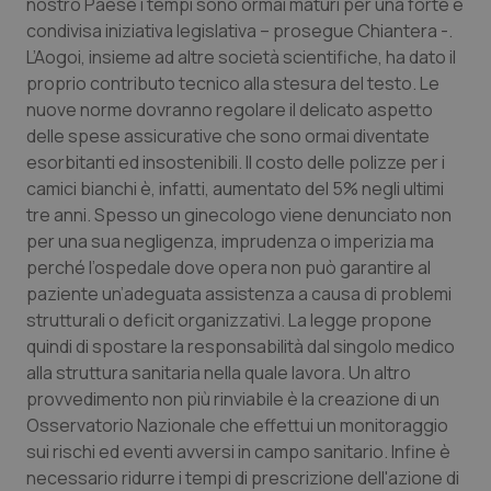
Valle D’Aosta
Oncodermatologia
nostro Paese i tempi sono ormai maturi per una forte e
condivisa iniziativa legislativa – prosegue Chiantera -.
L’Aogoi, insieme ad altre società scientifiche, ha dato il
Veneto
Oncoematologia
proprio contributo tecnico alla stesura del testo. Le
nuove norme dovranno regolare il delicato aspetto
Oncologia & Nutrizione
delle spese assicurative che sono ormai diventate
esorbitanti ed insostenibili. Il costo delle polizze per i
Psoriasi & pelle
camici bianchi è, infatti, aumentato del 5% negli ultimi
tre anni. Spesso un ginecologo viene denunciato non
Quotidiano Cardiologia
per una sua negligenza, imprudenza o imperizia ma
perché l’ospedale dove opera non può garantire al
Quotidiano Chirurgia
paziente un’adeguata assistenza a causa di problemi
strutturali o deficit organizzativi. La legge propone
Quotidiano Oncologia
quindi di spostare la responsabilità dal singolo medico
alla struttura sanitaria nella quale lavora. Un altro
provvedimento non più rinviabile è la creazione di un
Quotidiano Pediatria
Osservatorio Nazionale che effettui un monitoraggio
sui rischi ed eventi avversi in campo sanitario. Infine è
Rene & patologie urogenitali
necessario ridurre i tempi di prescrizione dell'azione di