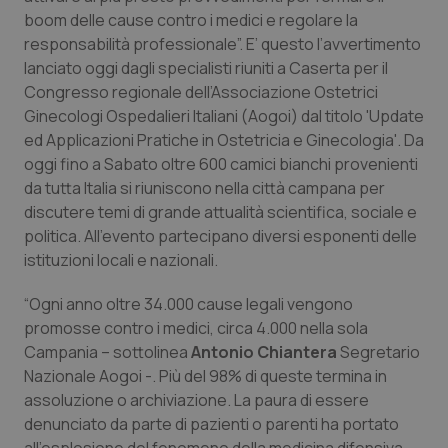
Calabria
Asma & BPCO
boom delle cause contro i medici e regolare la
responsabilità professionale”. E’ questo l’avvertimento
Campania
Car-T
lanciato oggi dagli specialisti riuniti a Caserta per il
Congresso regionale dell’Associazione Ostetrici
Ginecologi Ospedalieri Italiani (Aogoi) dal titolo '
Update
Emilia-Romagna
Colesterolo & coronaropatie
ed Applicazioni Pratiche in Ostetricia e Ginecologia
'. Da
oggi fino a Sabato oltre 600 camici bianchi provenienti
Friuli Venezia Giulia
Dermatite Atopica
da tutta Italia si riuniscono nella città campana per
discutere temi di grande attualità scientifica, sociale e
Lazio
Diabete & glucometri
politica. All’evento partecipano diversi esponenti delle
istituzioni locali e nazionali.
Liguria
Disturbi dell’umore
“Ogni anno oltre 34.000 cause legali vengono
Lombardia
Dolore
promosse contro i medici, circa 4.000 nella sola
Campania – sottolinea
Antonio Chiantera
Segretario
Nazionale Aogoi -. Più del 98% di queste termina in
Marche
Donna & Salute
assoluzione o archiviazione. La paura di essere
denunciato da parte di pazienti o parenti ha portato
Molise
Epatiti