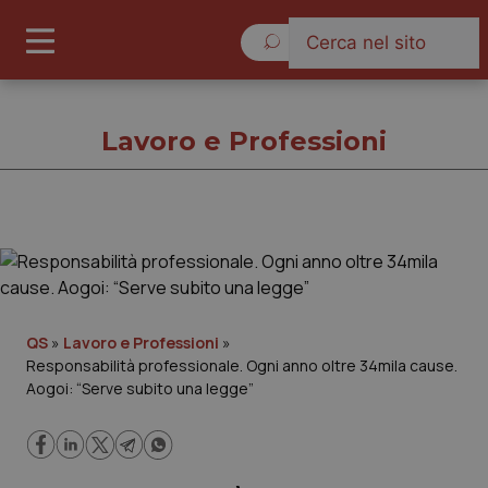
Giovedì 6 Agosto 2026
Lavoro e Professioni
Lavoro e Professioni
Cronache
QS
»
Lavoro e Professioni
»
Responsabilità professionale. Ogni anno oltre 34mila cause.
Governo e Parlamento
Aogoi: “Serve subito una legge”
Regioni e Asl
Lavoro e Professioni