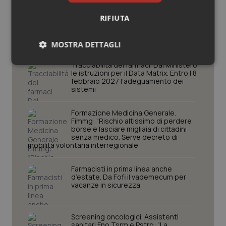
Potrebbe interessarti in
RIFIUTA
Lavoro e Professioni
MOSTRA DETTAGLI
Tracciabilità dei farmaci. Dal Ministero
Necessari
Statistici
Marketing
le istruzioni per il Data Matrix. Entro l’8
febbraio 2027 l’adeguamento dei
sistemi
Formazione Medicina Generale.
Fimmg: “Rischio altissimo di perdere
borse e lasciare migliaia di cittadini
senza medico. Serve decreto di
Necessari
Statistici
Marketing
mobilità volontaria interregionale”
I cookie necessari contribuiscono a rendere fruibile il
sito web abilitandone funzionalità di base quali la
Farmacisti in prima linea anche
navigazione sulle pagine e l'accesso alle aree
d’estate. Da Fofi il vademecum per
protette del sito. Il sito web non è in grado di
vacanze in sicurezza
funzionare correttamente senza questi cookie.
Nome
Fornitore
/
Dominio
Scaden
Screening oncologici. Assistenti
VISITOR_PRIVACY_METADATA
5 mesi
YouTube
sanitari Fno Tsrm e Pstrp: “La
settim
.youtube.com