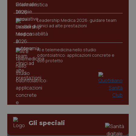
Leadership Medica 2026: guidare team
clinici ad alte prestazioni
tracking-sites-ironfish-
www.quotidianosanita.it
4
tracking-enable
settim
2 gior
AI e telemedicina nello studio
odontoiatrico: applicazioni concrete e
uso protetto
tracking-sites-ironfish-
www.quotidianosanita.it
4
session-id
settim
2 gior
_ga
1 anno
Google LLC
mes
.quotidianosanita.it
Gli speciali