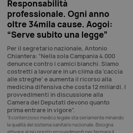
Responsabilità
professionale. Ogni anno
Scienza e Farmaci
oltre 34mila cause. Aogoi:
Studi e Analisi
“Serve subito una legge”
Lettere al direttore
Per il segretario nazionale, Antonio
Chiantera: “Nella sola Campania 4.000
Edizioni Regionali
denunce contro i camici bianchi. Siamo
costretti a lavorare in un clima da 'caccia
QS Pro
alle streghe' e aumenta il ricorso alla
medicina difensiva che costa 12 miliardi. I
Professionisti Sanitari.AI
provvedimenti in discussione alla
Camera dei Deputati devono quanto
Abruzzo
QS Pro Gold
prima entrare in vigore”.
“Il contenzioso medico legale sta seriamente minando
QS Club
Newsletter
Basilicata
Artrite & artrosi
la qualità del sistema sanitario nazionale. Bisogna
attivare al più presto provvedimenti per fermare il