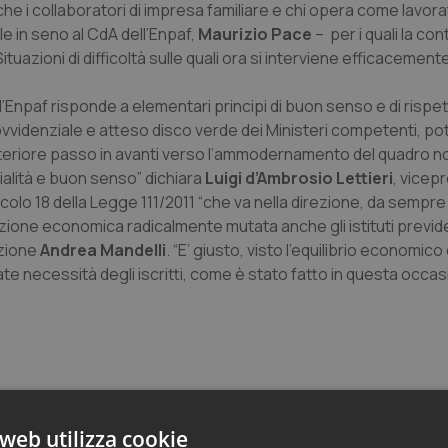
nche i collaboratori di impresa familiare e chi opera come lavor
le in seno al CdA dell’Enpaf,
Maurizio Pace
– per i quali la con
azioni di difficoltà sulle quali ora si interviene efficacemente
ll’Enpaf risponde a elementari principi di buon senso e di rispe
provvidenziale e atteso disco verde dei Ministeri competenti, p
ulteriore passo in avanti verso l’ammodernamento del quadro n
alità e buon senso” dichiara
Luigi d’Ambrosio Lettieri
, vicep
ticolo 18 della Legge 111/2011 “che va nella direzione, da semp
azione economica radicalmente mutata anche gli istituti previde
azione
Andrea Mandelli
. “E’ giusto, visto l’equilibrio economico 
ate necessità degli iscritti, come è stato fatto in questa occas
web utilizza cookie