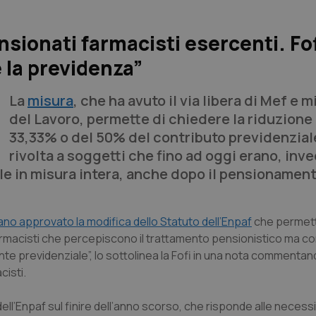
nsionati farmacisti esercenti. Fo
la previdenza”
La
misura
, che ha avuto il via libera di Mef e 
del Lavoro, permette di chiedere la riduzione
33,33% o del 50% del contributo previdenzial
rivolta a soggetti che fino ad oggi erano, inve
ale in misura intera, anche dopo il pensionament
ano approvato la modifica dello Statuto dell’Enpaf
che permett
farmacisti che percepiscono il trattamento pensionistico ma c
te previdenziale”, lo sottolinea la Fofi in una nota commentando
cisti.
dell’Enpaf sul finire dell’anno scorso, che risponde alle necessi