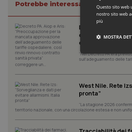
Potrebbe interessarti in Lavoro e
Questo sito web ut
nostro sito web ac
più
Decreto PA. Aiop 
dell’adeguamento d
MOSTRA DET
contratto sanità p
“Nel Decreto PA era previst
Neces
sull'adeguamento delle tar
correggere un...
West Nile. Rete Izs
pronta”
“La stagione 2026 conferma
I cookie necessari con
territorio nazionale, con una circolazione estesa e non uniform
e l'accesso alle aree 
Nome
VISITOR_PRIVACY_
Tracciabilità dei f