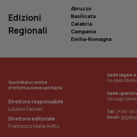
Abruzzo
Edizioni
Basilicata
Calabria
Regionali
Campania
_ga_KM60CM4NPH
Emilia-Romagna
Nome
Nome
VISITOR_INFO1_LIV
_ga_0VMQEQKQ1N
Sede legale e
Via della Stell
Quotidiano online
d'informazione sanitaria
Sede operati
__Secure-YNID
Via Luigi Galva
Direttore responsabile
Luciano Fassari
Tel:
(+39) 06 
Email:
info@h
Direttore editoriale
YSC
Francesco Maria Avitto
__Secure-