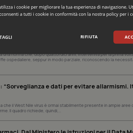
 Professioni
ilizza i cookie per migliorare la tua esperienza di navigazione. Ut
consenti a tutti i cookie in conformità con la nostra policy per i 
e Aris: “Preoccupazione per la mancata approv
elle tariffe ospedaliere, così rinvio rinnovo
RIFIUTA
TAGLI
ACC
rivata”
a una norma che, dopo quattordici anni, interveniva per la prima volt
sari
Statistici
Mar
iffe ospedaliere, seppur in modo parziale, riconoscendo la necessit
: “Sorveglianza e dati per evitare allarmismi. I
Necessari
Statistici
Marketing
 che il West Nile virus è ormai stabilmente presente in ampie aree 
tribuiscono a rendere fruibile il sito web abilitandone funzionalità di base quali la nav
e. Il quadro richiede, quindi,...
protette del sito. Il sito web non è in grado di funzionare correttamente senza questi coo
Fornitore
/
Dominio
Scadenza
Descrizione
METADATA
5 mesi 4
Questo cookie viene utilizzato p
armaci. Dal Ministero le istruzioni per il Data M
YouTube