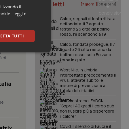
I più letti
[7 giorni]
[30 giorni]
ilizzando il
cookie.
Leggi di
Caldo, segnali di lenta ritirata
dell'ondata: il 7 agosto
azione
restano 26 città da bollino
rosso, l'8 scendono a 19
ETTA TUTTI
Caldo, l’ondata prosegue. Il 7
agosto 26 città restano da
a
keting
bollino rosso, solo Bolzano
à di
torna in giallo
West Nile. In Umbria
intercettato precocemente il
virus, attivate subito le
talia
misure di prevenzione a
tutela dei cittadini
Caldo estremo, FADOI:
del
igazione sulle pagine
“Sopra i 40 gradi il corpo può
kie.
non riuscire più a disperdere
il calore”
Covid. Il silenzio di Fauci e il
er memorizzare le
atrix.