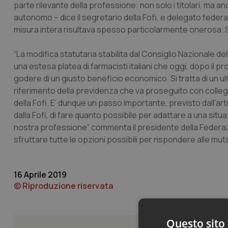
parte rilevante della professione: non solo i titolari, ma a
autonomo – dice il segretario della Fofi, e delegato federa
misura intera risultava spesso particolarmente onerosa. Situ
“La modifica statutaria stabilita dal Consiglio Nazionale de
una estesa platea di farmacisti italiani che oggi, dopo il 
godere di un giusto beneficio economico. Si tratta di un 
riferimento della previdenza che va proseguito con collegi
della Fofi. E’ dunque un passo importante, previsto dall'ar
dalla Fofi, di fare quanto possibile per adattare a una situ
nostra professione” commenta il presidente della Feder
sfruttare tutte le opzioni possibili per rispondere alle mut
16 Aprile 2019
© Riproduzione riservata
Questo sito 