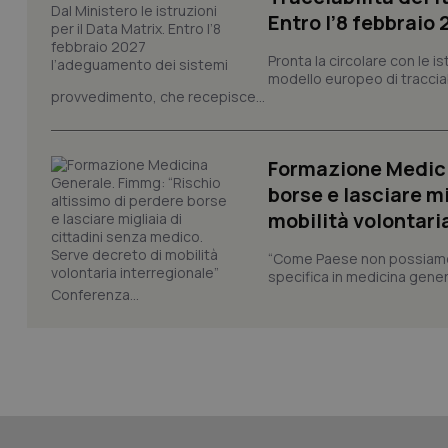
Entro l’8 febbraio
Pronta la circolare con le i
modello europeo di tracciabi
CookieScriptConse
provvedimento, che recepisce...
Formazione Medici
tracking-sites-ironf
tracking-enable
borse e lasciare m
mobilità volontari
tracking-sites-ironf
session-id
“Come Paese non possiamo 
specifica in medicina gener
_ga
Conferenza...
PHPSESSID