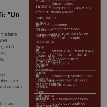
infrastrutture,
compliance, GDPR e Risk
management
fi: “Un
Gestione
dell'Ipertensione
ministero
resistente: dalle Linee
Guida alle terapie
 del
innovative
e, ed è
Leadership Infermieristica
ce,
2026: nuovi modelli di
o.
responsabilità e
autonomia
e il
Leadership Medica 2026:
guidare team clinici ad
ontinuano a
alte prestazioni
 il via libera
AI e telemedicina nello
tà di una
studio odontoiatrico: