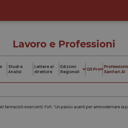
Lavoro e Professioni
e
Studi e
Lettere al
Edizioni
Professionis
QS Pro
Analisi
direttore
Regionali
Sanitari.AI
ati farmacisti esercenti. Fofi: “Un passo avanti per ammodernare la 