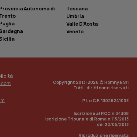
le variabili di
è un numero
Provincia Autonoma di
Toscana
o in cui viene
Trento
Umbria
r il sito, ma un
tato di accesso per
Puglia
Valle D’Aosta
Sardegna
Veneto
a Google Analytics
sione.
Sicilia
 tenere traccia
i Youtube incorporati
tics per mantenere
icità
tore del sito web sta
Copyright 2013-2026 © Homnya Srl
ell'interfaccia di
.com
Tutti i diritti sono riservati
 tenere traccia
om
i Youtube incorporati
P.I. e C.F. 13026241003
tore del sito web sta
ell'interfaccia di
Iscrizione al ROC n.34308
Iscrizione Tribunale di Roma n.115/2013
 tenere traccia
del 22/05/2013
r la gestione
Riproduzione riservata