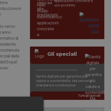
applicazioni concrete e
atore
uso protetto
tribuzione in
”.
tto verso
otranno
ormativo di
residente
re sostenuta
Gli speciali
nziali della
dell’Enpaf,
ione”.
Sanità digitale per garantire più
salute e sostenibilità. Ma servono
standard e condivisione
Tutti gli speciali