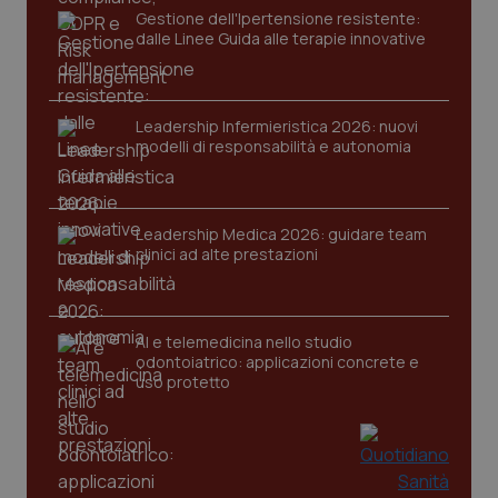
Gestione dell'Ipertensione resistente:
Nome
Fornitore
/
Dominio
Scaden
dalle Linee Guida alle terapie innovative
VISITOR_PRIVACY_METADATA
5 mesi
YouTube
settim
.youtube.com
Leadership Infermieristica 2026: nuovi
modelli di responsabilità e autonomia
Leadership Medica 2026: guidare team
clinici ad alte prestazioni
AI e telemedicina nello studio
odontoiatrico: applicazioni concrete e
uso protetto
CookieScriptConsent
5 mesi
CookieScript
settim
www.quotidianosanita.it