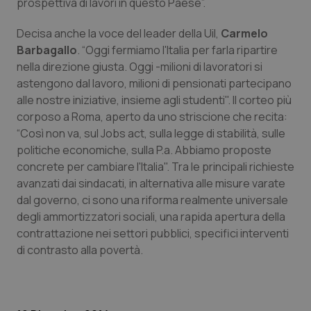
prospettiva di lavori in questo Paese”.
Piemonte
HIV
Decisa anche la voce del leader della Uil,
Carmelo
Barbagallo
. “Oggi fermiamo l'Italia per farla ripartire
Provincia Autonoma di Bolzano
Infezioni & Febbre
nella direzione giusta. Oggi -milioni di lavoratori si
astengono dal lavoro, milioni di pensionati partecipano
Provincia Autonoma di Trento
Ipertensione & Scompenso
alle nostre iniziative, insieme agli studenti". Il corteo più
corposo a Roma, aperto da uno striscione che recita:
Puglia
Malattie rare
“Così non va, sul Jobs act, sulla legge di stabilità, sulle
politiche economiche, sulla P.a. Abbiamo proposte
concrete per cambiare l'Italia". Tra le principali richieste
Sardegna
Malattia di Crohn & Rettocolite Ulcerosa
avanzati dai sindacati, in alternativa alle misure varate
dal governo, ci sono una riforma realmente universale
Sicilia
Neuroscienze & patologie neurodegenerative
degli ammortizzatori sociali, una rapida apertura della
contrattazione nei settori pubblici, specifici interventi
Toscana
Obesità
di contrasto alla povertà.
Umbria
Oftalmologia