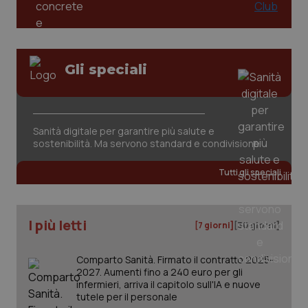
Gli speciali
tracking-sites-ironfish-
www.quotidianosanita.it
4
Sanità digitale per garantire più salute e
tracking-enable
settim
sostenibilità. Ma servono standard e condivisione
2 gior
Tutti gli speciali
tracking-sites-ironfish-
www.quotidianosanita.it
4
session-id
settim
I più letti
2 gior
[7 giorni]
[30 giorni]
Comparto Sanità. Firmato il contratto 2025-
2027. Aumenti fino a 240 euro per gli
_ga
1 anno
Google LLC
infermieri, arriva il capitolo sull'IA e nuove
mes
.quotidianosanita.it
tutele per il personale