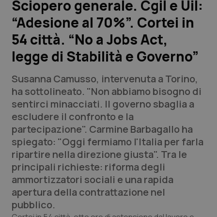
Sciopero generale. Cgil e Uil:
“Adesione al 70%”. Cortei in
Scienza e Farmaci
54 città. “No a Jobs Act,
Studi e Analisi
legge di Stabilità e Governo”
Lettere al direttore
Susanna Camusso, intervenuta a Torino,
ha sottolineato. "Non abbiamo bisogno di
Edizioni Regionali
sentirci minacciati. Il governo sbaglia a
escludere il confronto e la
QS Pro
partecipazione". Carmine Barbagallo ha
spiegato: "Oggi fermiamo l'Italia per farla
Professionisti Sanitari.AI
ripartire nella direzione giusta". Tra le
principali richieste: riforma degli
Abruzzo
QS Pro Gold
ammortizzatori sociali e una rapida
apertura della contrattazione nel
QS Club
Newsletter
Basilicata
Artrite & artrosi
pubblico.