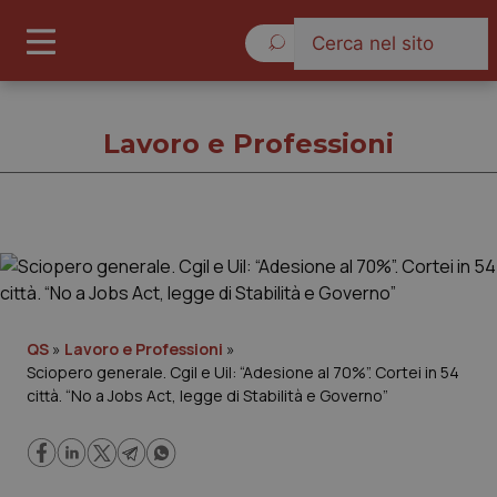
Giovedì 6 Agosto 2026
Lavoro e Professioni
Lavoro e Professioni
Cronache
QS
»
Lavoro e Professioni
»
Sciopero generale. Cgil e Uil: “Adesione al 70%”. Cortei in 54
Governo e Parlamento
città. “No a Jobs Act, legge di Stabilità e Governo”
Regioni e Asl
Lavoro e Professioni