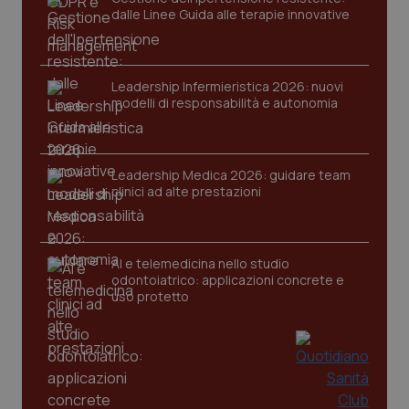
dalle Linee Guida alle terapie innovative
Leadership Infermieristica 2026: nuovi
modelli di responsabilità e autonomia
CookieScriptConsent
5 mesi
CookieScript
settim
www.quotidianosanita.it
Leadership Medica 2026: guidare team
clinici ad alte prestazioni
AI e telemedicina nello studio
odontoiatrico: applicazioni concrete e
uso protetto
tracking-sites-ironfish-
www.quotidianosanita.it
4
tracking-enable
settim
2 gior