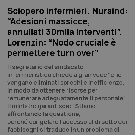
Sciopero infermieri. Nursind:
Scienza e Farmaci
“Adesioni massicce,
annullati 30mila interventi”.
Studi e Analisi
Lorenzin: “Nodo cruciale è
Lettere al direttore
permettere turn over”
Edizioni Regionali
Il segretario del sindacato
infermieristico chiede a gran voce "che
QS Pro
vengano eliminati sprechi e inefficienze,
in modo da ottenere risorse per
Professionisti Sanitari.AI
remunerare adeguatamente il personale".
Il ministro garantisce: "Stiamo
Abruzzo
QS Pro Gold
affrontando la questione,
perché congelare l’accesso al di sotto dei
QS Club
Newsletter
Basilicata
Artrite & artrosi
fabbisogni si traduce in un problema di