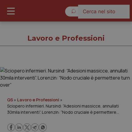
Domenica 9 Agosto 2026
Lavoro e Professioni
Lavoro e Professioni
Cronache
Governo e Parlamento
QS
»
Lavoro e Professioni
»
Sciopero infermieri. Nursind: “Adesioni massicce, annullati
30mila interventi”. Lorenzin: “Nodo cruciale è permettere
Regioni e Asl
turn over”
Lavoro e Professioni