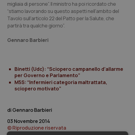
Valle D’Aosta
Oncodermatologia
migliaia di persone”. Il ministro ha poi ricordato che
“stiamo lavorando su questo aspetti nell’ambito del
Veneto
Oncoematologia
Tavolo sull’articolo 22 del Patto per la Salute, che
partirà tra qualche giorno”.
Oncologia & Nutrizione
Gennaro Barbieri
Psoriasi & pelle
Quotidiano Cardiologia
Binetti (Udc): “Sciopero campanello d’allarme
per Governo e Parlamento”
Quotidiano Chirurgia
M5S: “Infermieri categoria maltrattata,
sciopero motivato”
Quotidiano Oncologia
Gennaro Barbieri
Quotidiano Pediatria
03 Novembre 2014
Rene & patologie urogenitali
© Riproduzione riservata