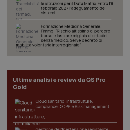
le istruzioni per il Data Matrix. Entro l’8
febbraio 2027 l’adeguamento dei
sistemi
Formazione Medicina Generale.
Fimmg: “Rischio altissimo di perdere
Necessari
Statistici
Marketing
borse e lasciare migliaia di cittadini
senza medico. Serve decreto di
I cookie necessari contribuiscono a rendere fruibile il
mobilità volontaria interregionale”
sito web abilitandone funzionalità di base quali la
navigazione sulle pagine e l'accesso alle aree
protette del sito. Il sito web non è in grado di
funzionare correttamente senza questi cookie.
Nome
Fornitore
/
Dominio
Scaden
Ultime analisi e review da QS Pro
VISITOR_PRIVACY_METADATA
5 mesi
YouTube
settim
.youtube.com
Gold
Cloud sanitario: infrastrutture,
compliance, GDPR e Risk management
Gestione dell'Ipertensione resistente: