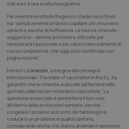
a 80 euro è una scelta impegnativa”.
Piemonte
HIV
Per invertire la rotta Bottega non chiede nuovi fondi,
ma “semplicemente un lavoro capillare per rimuovere
Provincia Autonoma di Bolzano
Infezioni & Febbre
sprechi e sacche di inefficienza. Le risorse ottenute –
suggerisce – devono poi essere utilizzate per
Provincia Autonoma di Trento
Ipertensione & Scompenso
remunerare il personale e per valorizzare realmente le
nuove competenze, che oggi sono mortificate con
Puglia
Malattie rare
paghe irrisorie”.
Sardegna
Malattia di Crohn & Rettocolite Ulcerosa
Il ministro
Lorenzin,
a margine del convegno
internazionale ‘The state of vaccination in the Eu’, ha
garantito che le richieste avanzate dal Nursind nella
Sicilia
Neuroscienze & patologie neurodegenerative
giornata odierna non resteranno inascoltate. “La
questione essenziale è permettere il turn over
Toscana
Obesità
all’interno delle professioni sanitarie, perché
congelare l’accesso al di sotto dei fabbisogni si
Umbria
Oftalmologia
traduce in un problema di qualità sanitaria,
considerando anche che stanno andando in pensione