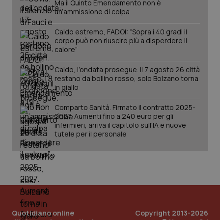
Ma il Quinto Emendamento non è
un’ammissione di colpa
Caldo estremo, FADOI: “Sopra i 40 gradi il
corpo può non riuscire più a disperdere il
calore”
Caldo, l’ondata prosegue. Il 7 agosto 26 città
restano da bollino rosso, solo Bolzano torna
in giallo
Comparto Sanità. Firmato il contratto 2025-
PHPSESSID
Sessio
PHP.net
2027. Aumenti fino a 240 euro per gli
www.quotidianosanita.it
infermieri, arriva il capitolo sull'IA e nuove
tutele per il personale
Quotidiano online
Copyright 2013-2026