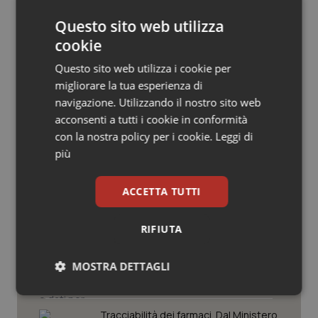
Salute orale & impianti
Questo sito web utilizza
cookie
Sangue & coagulazione
Questo sito web utilizza i cookie per
migliorare la tua esperienza di
Tiroide
Potrebbe interessarti in
navigazione. Utilizzando il nostro sito web
acconsenti a tutti i cookie in conformità
Lavoro e Professioni
Tumore al seno
con la nostra policy per i cookie.
Leggi di
più
Tumore ovarico
Decreto PA. Aiop e Aris:
“Preoccupazione per la mancata
ACCETTA TUTTI
approvazione dell’adeguamento
Tumori del Polmone & Testa Collo
delle tariffe ospedaliere, così rinvio
rinnovo contratto sanità privata”
RIFIUTA
Tumori gastrointestinali
West Nile. Rete Izs: “Sorveglianza e
dati per evitare allarmismi. Italia
MOSTRA DETTAGLI
pronta”
Ulcera & Reflusso
Necessari
Statistici
Marketing
Vaccini
Tracciabilità dei farmaci. Dal Ministero