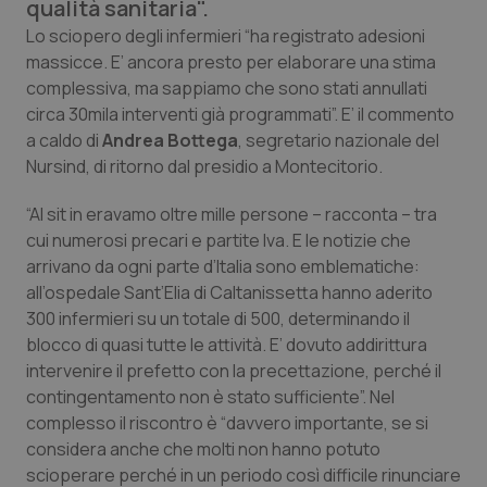
qualità sanitaria".
Calabria
Asma & BPCO
Lo sciopero degli infermieri “ha registrato adesioni
massicce. E’ ancora presto per elaborare una stima
Campania
Car-T
complessiva, ma sappiamo che sono stati annullati
circa 30mila interventi già programmati”. E’ il commento
Emilia-Romagna
Colesterolo & coronaropatie
a caldo di
Andrea Bottega
, segretario nazionale del
Nursind, di ritorno dal presidio a Montecitorio.
Friuli Venezia Giulia
Dermatite Atopica
“Al sit in eravamo oltre mille persone – racconta – tra
cui numerosi precari e partite Iva. E le notizie che
Lazio
Diabete & glucometri
arrivano da ogni parte d’Italia sono emblematiche:
all’ospedale Sant’Elia di Caltanissetta hanno aderito
Liguria
Disturbi dell’umore
300 infermieri su un totale di 500, determinando il
blocco di quasi tutte le attività. E’ dovuto addirittura
Lombardia
Dolore
intervenire il prefetto con la precettazione, perché il
contingentamento non è stato sufficiente”. Nel
Marche
Donna & Salute
complesso il riscontro è “davvero importante, se si
considera anche che molti non hanno potuto
Molise
Epatiti
scioperare perché in un periodo così difficile rinunciare