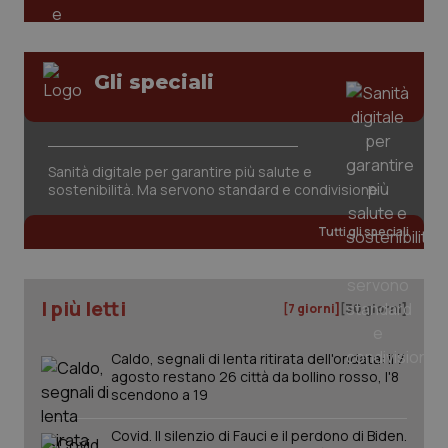
tracking-sites-ironfish-
www.quotidianosanita.it
4
session-id
settim
Gli speciali
2 gior
Sanità digitale per garantire più salute e
_ga
1 anno
Google LLC
sostenibilità. Ma servono standard e condivisione
mes
.quotidianosanita.it
Tutti gli speciali
I più letti
[7 giorni]
[30 giorni]
Caldo, segnali di lenta ritirata dell'ondata: il 7
agosto restano 26 città da bollino rosso, l'8
scendono a 19
Covid. Il silenzio di Fauci e il perdono di Biden.