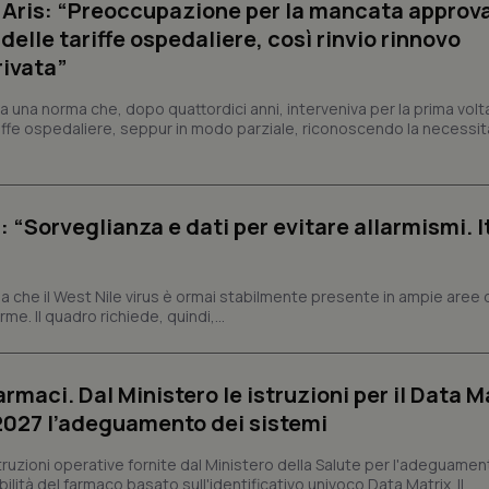
e Aris: “Preoccupazione per la mancata approv
correttamente.
elle tariffe ospedaliere, così rinvio rinnovo
ish-
www.quotidianosanita.it
4
Questo cookie è impostato dall'a
settimane
abilitare il sistema di tracking a
rivata”
2 giorni
ish-
www.quotidianosanita.it
4
Questo cookie è impostato dall'a
a una norma che, dopo quattordici anni, interveniva per la prima volt
settimane
assegnare un identificatore generi
iffe ospedaliere, seppur in modo parziale, riconoscendo la necessit
2 giorni
1 anno 1
Questo nome di cookie è associa
Google LLC
mese
Universal Analytics, che è un a
.quotidianosanita.it
significativo del servizio di ana
utilizzato da Google. Questo cook
: “Sorveglianza e dati per evitare allarmismi. I
per distinguere utenti unici as
generato in modo casuale come i
cliente. È incluso in ogni richiest
sito e utilizzato per calcolare i dat
sessioni e campagne per i rapporti 
 che il West Nile virus è ormai stabilmente presente in ampie aree 
e. Il quadro richiede, quindi,...
Sessione
Cookie generato da applicazioni 
PHP.net
linguaggio PHP. Si tratta di un id
www.quotidianosanita.it
generico utilizzato per mantenere 
sessione utente. Normalmente 
generato in modo casuale, il mod
armaci. Dal Ministero le istruzioni per il Data M
utilizzato può essere specifico pe
buon esempio è mantenere uno s
 2027 l’adeguamento dei sistemi
un utente tra le pagine.
.quotidianosanita.it
1 anno 1
Questo cookie viene utilizzato d
struzioni operative fornite dal Ministero della Salute per l'adeguamen
mese
per mantenere lo stato della ses
lità del farmaco basato sull'identificativo univoco Data Matrix. Il