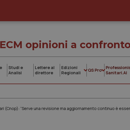
ECM opinioni a confront
e
Studi e
Lettere al
Edizioni
Professionis
QS Pro
Analisi
direttore
Regionali
Sanitari.AI
ari (Cnop): “Serve una revisione ma aggiornamento continuo è essen