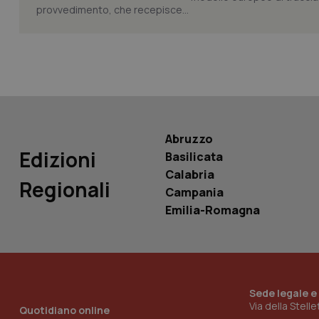
provvedimento, che recepisce...
Nome
Nome
VISITOR_INFO1_LIV
_ga_0VMQEQKQ1N
__Secure-YNID
Abruzzo
Edizioni
Basilicata
Calabria
Regionali
YSC
Campania
Emilia-Romagna
__Secure-
ROLLOUT_TOKEN
tracking-sites-
ironfish-tracking-
named-enable
Sede legale e
Via della Stell
Quotidiano online