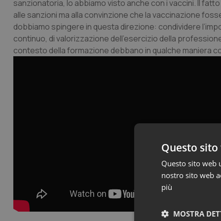
sanzionatoria, lo abbiamo visto anche con i vaccini. Il fatto
alle sanzioni ma alla convinzione che la vaccinazione fosse
dobbiamo spingere in questa direzione: condividere l’imp
continuo, di valorizzazione dell’esercizio della professi
contesto della formazione debbano in qualche maniera con
Questo sito 
Questo sito web ut
nostro sito web ac
più
MOSTRA DET