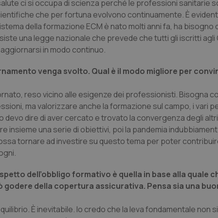
lute ci si occupa di scienza perché le professioni sanitarie 
 scientifiche che per fortuna evolvono continuamente. È eviden
sistema della formazione ECM è nato molti anni fa, ha bisogno 
te una legge nazionale che prevede che tutti gli iscritti agli 
di aggiornarsi in modo continuo.
ornamento venga svolto. Qual è il modo migliore per convin
rnato, reso vicino alle esigenze dei professionisti. Bisogna c
ssioni, ma valorizzare anche la formazione sul campo, i vari p
devo dire di aver cercato e trovato la convergenza degli altri 
e insieme una serie di obiettivi, poi la pandemia indubbiament
 possa tornare ad investire su questo tema per poter contribui
ogni.
spetto dell’obbligo formativo è quella in base alla quale ch
uò godere della copertura assicurativa. Pensa sia una bu
quilibrio. È inevitabile. Io credo che la leva fondamentale non s