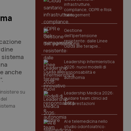
infrastrutture,
compliance, GDPR e Risk
management
 ma
Gestione
dell'Ipertensione
ucazione
resistente: dalle Linee
Guida alle terapie
rdine
innovative
l sistema
Leadership Infermieristica
gna
2026: nuovi modelli di
re anche
responsabilità e
autonomia
”.
insistere su
Leadership Medica 2026:
guidare team clinici ad
 del
alte prestazioni
 sistema
AI e telemedicina nello
studio odontoiatrico: