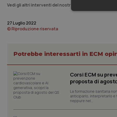
Vedi gli altri interventi del nostro speciale
:
Monaco
–
B
Neces
27 Luglio 2022
© Riproduzione riservata
Potrebbe interessarti in ECM opi
I cookie necessari con
e l'accesso alle aree 
Nome
Corsi ECM su preve
VISITOR_PRIVACY_
proposta di agost
La formazione sanitaria non
anticiparlo, interpretarlo e
neppure nel...
CookieScriptConse