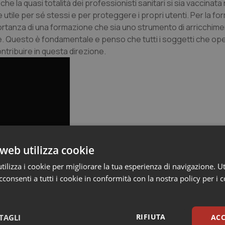
 che la quasi totalità dei professionisti sanitari si sia vaccinat
 utile per sé stessi e per proteggere i propri utenti. Per la f
ortanza di una formazione che sia uno strumento di arricchim
one. Questo è fondamentale e penso che tutti i soggetti che op
tribuire in questa direzione.
web utilizza cookie
ilizza i cookie per migliorare la tua esperienza di navigazione. Ut
consenti a tutti i cookie in conformità con la nostra policy per i 
RIFIUTA
TAGLI
ACC