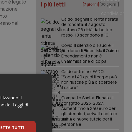
a non è legato
I più letti
[7 giorni]
[30 giorni]
ormazione
ento
Caldo, segnali di lenta ritirata
erano nel
dell'ondata: il 7 agosto
restano 26 città da bollino
rosso, l'8 scendono a 19
Covid. Il silenzio di Fauci e il
perdono di Biden. Ma il Quinto
Emendamento non è
un’ammissione di colpa
Caldo estremo, FADOI:
“Sopra i 40 gradi il corpo può
non riuscire più a disperdere
il calore”
ilizzando il
Comparto Sanità. Firmato il
contratto 2025-2027.
cookie.
Leggi di
Aumenti fino a 240 euro per
gli infermieri, arriva il capitolo
sull'IA e nuove tutele per il
personale
ETTA TUTTI