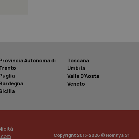
 tenere traccia
i Youtube incorporati
tics per mantenere
tore del sito web sta
ell'interfaccia di
 tenere traccia
i Youtube incorporati
Provincia Autonoma di
Toscana
tore del sito web sta
ell'interfaccia di
Trento
Umbria
Puglia
Valle D’Aosta
 tenere traccia
Sardegna
Veneto
Sicilia
r la gestione
one dell’esperienza
e per abilitare il
loggato con identity
icità
Copyright 2013-2026 © Homnya Srl
.com