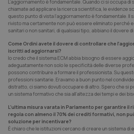
L’aggiornamento è fondamentale. Quando ci si occupa di sa
chiamate ad applicare la ricerca scientifica, le evidenze
questo punto di vista l’aggiornamento è fondamentale. Il 
rivisto ma certamente non può essere eliminato perché esis
sanitari o non sanitari, di qualsiasi tipo, abbiano il dovere 
Come Ordini avete il dovere di controllare che l’aggi
iscritti ad aggiornarsi?
Io credo che il sistema ECM abbia bisogno di essere aggio
adeguatamente non solo le specificità delle diverse profe
possono contribuire a formare il professionista. Su questo 
professioni sanitarie. Eravamo a buon punto nel condivider
distratto, ci siamo dovuti occupare di altro. Spero che si
un sistema formativo che sia all’altezza dei tempi e dei bis
L’ultima misura varata in Parlamento per garantire il ri
regola con almeno il 70% dei crediti formativi, non p
soluzione per incentivare?
È chiaro che le istituzioni cercano di creare un sistema di e