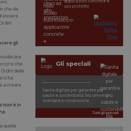
applicazioni concrete e
sono
uso protetto
te che da
di essere
Ordini
cere gli
onsiderare
Gli speciali
ercorsi che
Ordini delle
e ci ha
re a creare
Sanità digitale per garantire più
salute e sostenibilità. Ma servono
standard e condivisione
i non è in
ona
Tutti gli speciali
ia quella