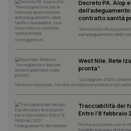
Decreto PA. Aiop 
dell’adeguamento d
tracking-sites-ironf
tracking-enable
contratto sanità p
tracking-sites-ironf
“Nel Decreto PA era previst
session-id
sull'adeguamento delle tar
correggere un...
_ga
West Nile. Rete Izs
pronta”
“La stagione 2026 conferma
territorio nazionale, con una circolazione estesa e non uniform
PHPSESSID
Tracciabilità dei f
Entro l’8 febbraio
_ga_KM60CM4NPH
Pronta la circolare con le i
modello europeo di tracciabi