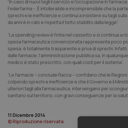
“In caso di nuovi tagli il servizio e l’occupazione in farmaci
Federfarma -. È intollerabile e incomprensibile che la parte 
sprechi e le inefficienze e continui a insistere su tagli s
da anni è in calo e rispetta il tetto stabilito dalla legge”.
“La spending review è finita nel cassetto e si continua a ric
spesa farmaceutica convenzionata rappresenta poco più del
spesa, è totalmente trasparente e priva di sprechi. Infatti
dalle farmacie, l’amministrazione pubblica sa, in qualunq
medico è stato prescritto, con quali costi per il sistema”.
“Le farmacie – conclude Racca – confidano che le Regioni s
colpendo sprechi e inefficienze e che il Governo e il Min
ulteriori tagli alla farmaceutica, intervengano per scongiu
sanitario sul territorio, con gravi conseguenze per la salute
11 Dicembre 2014
© Riproduzione riservata