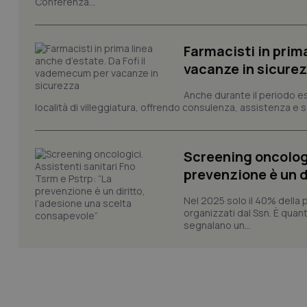
Conferenza...
VISITOR_PRIVACY_
Farmacisti in prim
vacanze in sicure
CookieScriptConse
Anche durante il periodo esti
località di villeggiatura, offrendo consulenza, assistenza e se
tracking-sites-ironf
tracking-enable
Screening oncologi
tracking-sites-ironf
prevenzione è un d
session-id
Nel 2025 solo il 40% della 
_ga
organizzati dal Ssn. È quan
segnalano un...
PHPSESSID