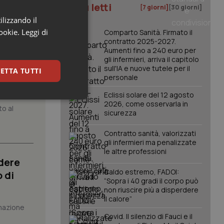
I più letti
[7 giorni]
[30 giorni]
ilizzando il
cookie.
Leggi di
Comparto Sanità. Firmato il
contratto 2025-2027.
Aumenti fino a 240 euro per
gli infermieri, arriva il capitolo
sull'IA e nuove tutele per il
ETTA TUTTI
atrix.
personale
Eclissi solare del 12 agosto
keting
2026, come osservarla in
to al
sicurezza
Contratto sanità, valorizzati
gli infermieri ma penalizzate
le altre professioni
dere
Caldo estremo, FADOI:
 di
“Sopra i 40 gradi il corpo può
non riuscire più a disperdere
igazione sulle pagine
kie.
il calore”
mazione
Covid. Il silenzio di Fauci e il