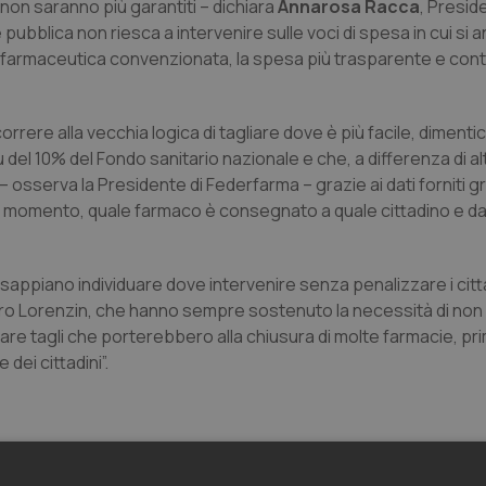
a non saranno più garantiti – dichiara
Annarosa Racca
, Presid
pubblica non riesca a intervenire sulle voci di spesa in cui si a
ulla farmaceutica convenzionata, la spesa più trasparente e cont
orrere alla vecchia logica di tagliare dove è più facile, diment
 10% del Fondo sanitario nazionale e che, a differenza di alt
 – osserva la Presidente di Federfarma – grazie ai dati forniti 
ue momento, quale farmaco è consegnato a quale cittadino e da
appiano individuare dove intervenire senza penalizzare i citta
istro Lorenzin, che hanno sempre sostenuto la necessità di no
rare tagli che porterebbero alla chiusura di molte farmacie, pr
 dei cittadini”.