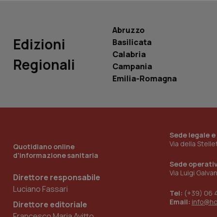
Abruzzo
Edizioni
Basilicata
Calabria
Regionali
_ga_KM60CM4NPH
Campania
Emilia-Romagna
Nome
Nome
VISITOR_INFO1_LIV
_ga_0VMQEQKQ1N
Sede legale e
Via della Stell
Quotidiano online
d'informazione sanitaria
__Secure-YNID
Sede operati
Via Luigi Galva
Direttore responsabile
Luciano Fassari
Tel:
(+39) 06 
YSC
Email:
info@h
Direttore editoriale
Francesco Maria Avitto