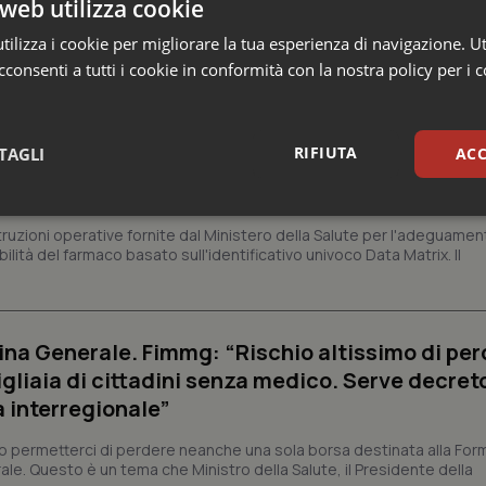
web utilizza cookie
ilizza i cookie per migliorare la tua esperienza di navigazione. Ut
consenti a tutti i cookie in conformità con la nostra policy per i 
 Professioni
RIFIUTA
TAGLI
ACC
armaci. Dal Ministero le istruzioni per il Data M
 2027 l’adeguamento dei sistemi
sari
Statistici
Mar
struzioni operative fornite dal Ministero della Salute per l'adeguamen
lità del farmaco basato sull'identificativo univoco Data Matrix. Il
na Generale. Fimmg: “Rischio altissimo di per
Necessari
Statistici
Marketing
igliaia di cittadini senza medico. Serve decreto
a interregionale”
tribuiscono a rendere fruibile il sito web abilitandone funzionalità di base quali la nav
protette del sito. Il sito web non è in grado di funzionare correttamente senza questi coo
permetterci di perdere neanche una sola borsa destinata alla For
Fornitore
/
Dominio
Scadenza
Descrizione
ale. Questo è un tema che Ministro della Salute, il Presidente della