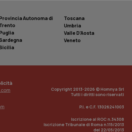
entificatore
le variabili di
è un numero
o in cui viene
Provincia Autonoma di
Toscana
r il sito, ma un
tato di accesso per
Trento
Umbria
Puglia
Valle D’Aosta
a Google Analytics
Sardegna
Veneto
sione.
Sicilia
 tenere traccia
i Youtube incorporati
tics per mantenere
tore del sito web sta
icità
ell'interfaccia di
Copyright 2013-2026 © Homnya Srl
.com
Tutti i diritti sono riservati
 tenere traccia
i Youtube incorporati
tore del sito web sta
om
P.I. e C.F. 13026241003
ell'interfaccia di
Iscrizione al ROC n.34308
 tenere traccia
Iscrizione Tribunale di Roma n.115/2013
del 22/05/2013