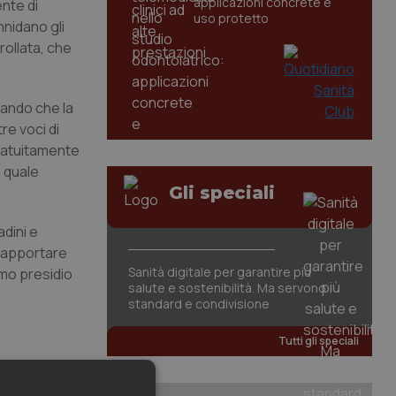
applicazioni concrete e
ente di
uso protetto
nnidano gli
rollata, che
icando che la
re voci di
gratuitamente
 quale
Gli speciali
dini e
n apportare
Sanità digitale per garantire più
imo presidio
salute e sostenibilità. Ma servono
standard e condivisione
Tutti gli speciali