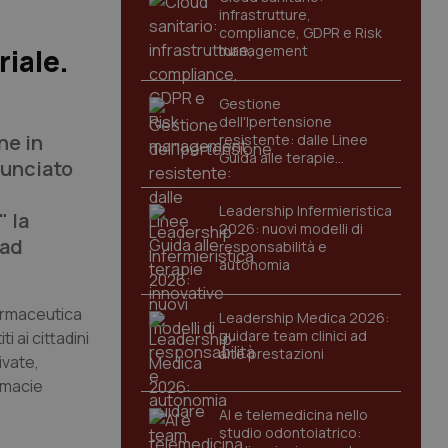
infrastrutture,
compliance, GDPR e Risk
management
riale.
Gestione
dell'Ipertensione
ne in
resistente: dalle Linee
Guida alle terapie
nunciato
innovative
Leadership Infermieristica
" la
2026: nuovi modelli di
 ad
responsabilità e
autonomia
farmaceutica
Leadership Medica 2026:
guidare team clinici ad
 ai cittadini
alte prestazioni
ivate,
rmacie
AI e telemedicina nello
studio odontoiatrico: