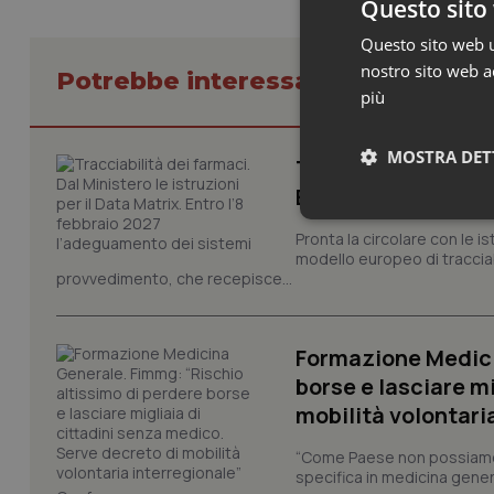
Questo sito 
Questo sito web ut
nostro sito web ac
Potrebbe interessarti in Lavoro e
più
MOSTRA DET
Tracciabilità dei f
Entro l’8 febbraio
Neces
Pronta la circolare con le i
modello europeo di tracciabi
provvedimento, che recepisce...
Formazione Medici
borse e lasciare m
mobilità volontari
I cookie necessari con
e l'accesso alle aree 
“Come Paese non possiamo 
Nome
specifica in medicina gener