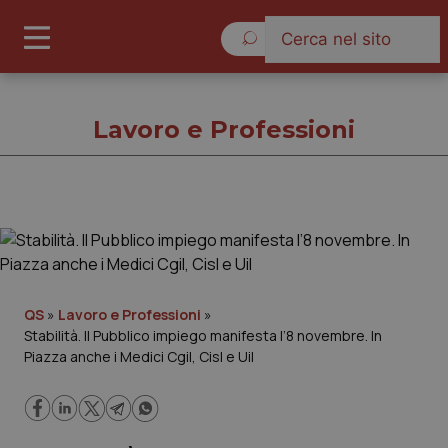
Giovedì 6 Agosto 2026
Lavoro e Professioni
Lavoro e Professioni
Cronache
QS
»
Lavoro e Professioni
»
Stabilità. Il Pubblico impiego manifesta l’8 novembre. In
Governo e Parlamento
Piazza anche i Medici Cgil, Cisl e Uil
Regioni e Asl
Lavoro e Professioni