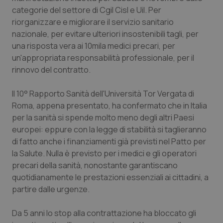
Calabria
Asma & BPCO
categorie del settore di Cgil Cisl e Uil. Per
riorganizzare e migliorare il servizio sanitario
Campania
Car-T
nazionale, per evitare ulteriori insostenibili tagli, per
una risposta vera ai 10mila medici precari, per
un'appropriata responsabilità professionale, per il
Emilia-Romagna
Colesterolo & coronaropatie
rinnovo del contratto.
Friuli Venezia Giulia
Dermatite Atopica
Il 10° Rapporto Sanità dell'Università Tor Vergata di
Roma, appena presentato, ha confermato che in Italia
Lazio
Diabete & glucometri
per la sanità si spende molto meno degli altri Paesi
europei: eppure con la legge di stabilità si taglieranno
Liguria
Disturbi dell’umore
di fatto anche i finanziamenti già previsti nel Patto per
la Salute. Nulla è previsto per i medici e gli operatori
Lombardia
Dolore
precari della sanità, nonostante garantiscano
quotidianamente le prestazioni essenziali ai cittadini, a
Marche
Donna & Salute
partire dalle urgenze.
Da 5 anni lo stop alla contrattazione ha bloccato gli
Molise
Epatiti