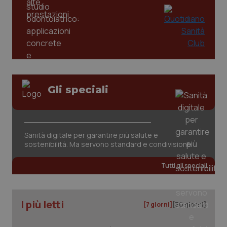
Gli speciali
tracking-sites-ironfish-
www.quotidianosanita.it
4
tracking-enable
settim
2 gior
Sanità digitale per garantire più salute e
sostenibilità. Ma servono standard e condivisione
Tutti gli speciali
tracking-sites-ironfish-
www.quotidianosanita.it
4
session-id
settim
2 gior
I più letti
[7 giorni]
[30 giorni]
_ga
1 anno