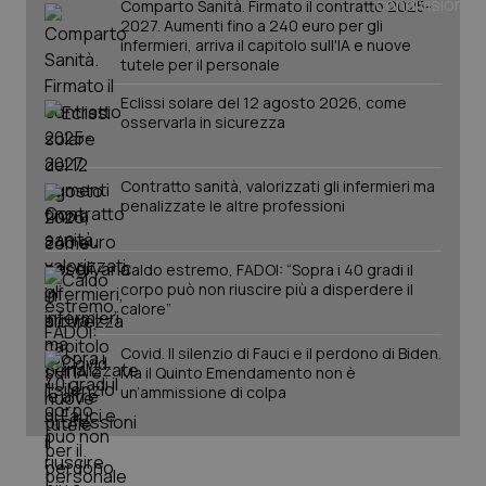
Google LLC
Comparto Sanità. Firmato il contratto 2025-
mes
.quotidianosanita.it
2027. Aumenti fino a 240 euro per gli
infermieri, arriva il capitolo sull'IA e nuove
tutele per il personale
Eclissi solare del 12 agosto 2026, come
osservarla in sicurezza
Contratto sanità, valorizzati gli infermieri ma
penalizzate le altre professioni
Caldo estremo, FADOI: “Sopra i 40 gradi il
corpo può non riuscire più a disperdere il
calore”
Covid. Il silenzio di Fauci e il perdono di Biden.
Ma il Quinto Emendamento non è
un’ammissione di colpa