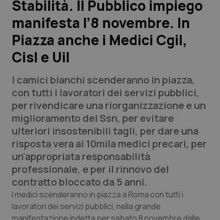
Stabilità. Il Pubblico impiego
manifesta l’8 novembre. In
Scienza e Farmaci
Piazza anche i Medici Cgil,
Studi e Analisi
Cisl e Uil
Lettere al direttore
I camici bianchi scenderanno in piazza,
con tutti i lavoratori dei servizi pubblici,
Edizioni Regionali
per rivendicare una riorganizzazione e un
miglioramento del Ssn, per evitare
QS Pro
ulteriori insostenibili tagli, per dare una
risposta vera ai 10mila medici precari, per
Professionisti Sanitari.AI
un'appropriata responsabilità
professionale, e per il rinnovo del
Abruzzo
QS Pro Gold
contratto bloccato da 5 anni.
I medici scenderanno in piazza a Roma con tutti i
QS Club
Newsletter
Basilicata
Artrite & artrosi
lavoratori dei servizi pubblici, nella grande
manifestazione indetta per sabato 8 novembre dalle