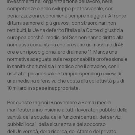
investimenti nell'organizzazione del lavoro, nelle
competenze e nello sviluppo professionale, con
Piemonte
HIV
penalizzazioni economiche sempre maggiori. A fronte
di turni sempre di più gravosi, con straordinari non
Provincia Autonoma di Bolzano
Infezioni & Febbre
retribuiti, la Ue ha deferito l'Italia alla Corte di giustizia
europea perché i medici del Ssn non hanno diritto alla
Provincia Autonoma di Trento
Ipertensione & Scompenso
normativa comunitaria che prevede un massimo di 48
ore e un riposo giornaliero di almeno 11. Manca una
Puglia
Malattie rare
normativa adeguata sulla responsabilità professionale
in sanità che tuteli sia il medico che il cittadino, con il
Sardegna
Malattia di Crohn & Rettocolite Ulcerosa
risultato, paradossale in tempi di spending review, di
una medicina difensiva che costa alla collettività più di
10 miliardi in spese inappropriate.
Sicilia
Neuroscienze & patologie neurodegenerative
Per queste ragioni l'8 novembre a Roma i medici
Toscana
Obesità
manifesteranno insieme a tutti i lavoratori pubblici della
sanità, della scuola, delle funzioni centrali, dei servizi
Umbria
Oftalmologia
pubblici locali, della sicurezza e del soccorso,
dell'Università, della ricerca, dell'Afam e del privato