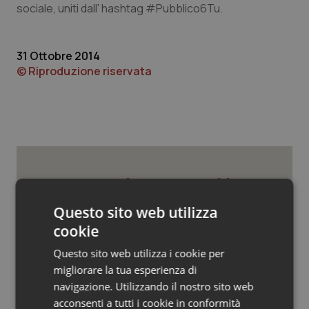
Valle D’Aosta
Oncodermatologia
sociale, uniti dall' hashtag #Pubblico6Tu.
Veneto
Oncoematologia
31 Ottobre 2014
© Riproduzione riservata
Oncologia & Nutrizione
Psoriasi & pelle
Quotidiano Cardiologia
Quotidiano Chirurgia
Potrebbe interessarti in
Lavoro e Professioni
Questo sito web utilizza
Quotidiano Oncologia
cookie
Quotidiano Pediatria
Tracciabilità dei farmaci. Dal Ministero
Questo sito web utilizza i cookie per
le istruzioni per il Data Matrix. Entro l’8
migliorare la tua esperienza di
febbraio 2027 l’adeguamento dei
sistemi
navigazione. Utilizzando il nostro sito web
Rene & patologie urogenitali
acconsenti a tutti i cookie in conformità