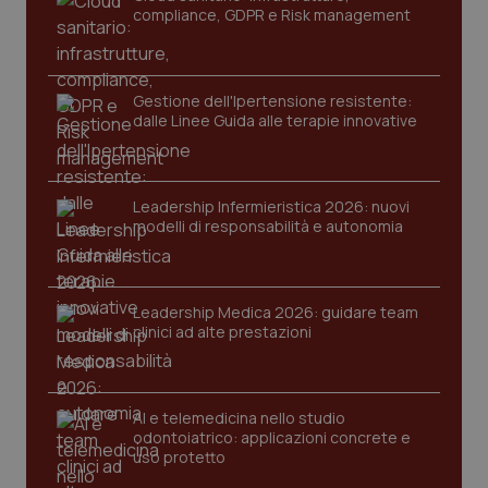
navigazione sulle pagine e l'accesso alle aree
compliance, GDPR e Risk management
protette del sito. Il sito web non è in grado di
funzionare correttamente senza questi cookie.
Nome
Fornitore
/
Dominio
Scaden
Gestione dell'Ipertensione resistente:
VISITOR_PRIVACY_METADATA
5 mesi
YouTube
settim
dalle Linee Guida alle terapie innovative
.youtube.com
Leadership Infermieristica 2026: nuovi
modelli di responsabilità e autonomia
Leadership Medica 2026: guidare team
clinici ad alte prestazioni
AI e telemedicina nello studio
odontoiatrico: applicazioni concrete e
CookieScriptConsent
5 mesi
uso protetto
CookieScript
settim
www.quotidianosanita.it