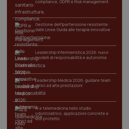
compliance, GDPR e Risk management
Gestione dell'Ipertensione resistente:
dalle Linee Guida alle terapie innovative
Leadership Infermieristica 2026: nuovi
modelli di responsabilità e autonomia
tracking-sites-ironfish-
www.quotidianosanita.it
4
tracking-enable
settim
2 gior
Leadership Medica 2026: guidare team
clinici ad alte prestazioni
tracking-sites-ironfish-
www.quotidianosanita.it
4
session-id
settim
2 gior
AI e telemedicina nello studio
odontoiatrico: applicazioni concrete e
uso protetto
_ga
1 anno
Google LLC