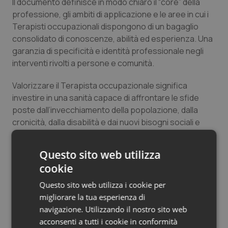
Il documento definisce in modo chiaro il “core” della
Salute orale & impianti
professione, gli ambiti di applicazione e le aree in cui i
Terapisti occupazionali dispongono di un bagaglio
Sangue & coagulazione
consolidato di conoscenze, abilità ed esperienza. Una
garanzia di specificità e identità professionale negli
interventi rivolti a persone e comunità.
Tiroide
Valorizzare il Terapista occupazionale significa
Tumore al seno
investire in una sanità capace di affrontare le sfide
poste dall’invecchiamento della popolazione, dalla
Tumore ovarico
cronicità, dalla disabilità e dai nuovi bisogni sociali e
assistenziali, attraverso pratiche basate sull’evidenza
Tumori del Polmone & Testa Collo
scientifica, efficaci e personalizzate.
Questo sito web utilizza
cookie
“Celebrare la Giornata del Terapista occupazionale –
Tumori gastrointestinali
conclude Bentivegna – rappresenta un
Questo sito web utilizza i cookie per
riconoscimento per tutte le professioniste e i
Ulcera & Reflusso
migliorare la tua esperienza di
professionisti che contribuiscono a restituire
navigazione. Utilizzando il nostro sito web
autonomia alle persone, rendendole partecipi e
acconsenti a tutti i cookie in conformità
Vaccini