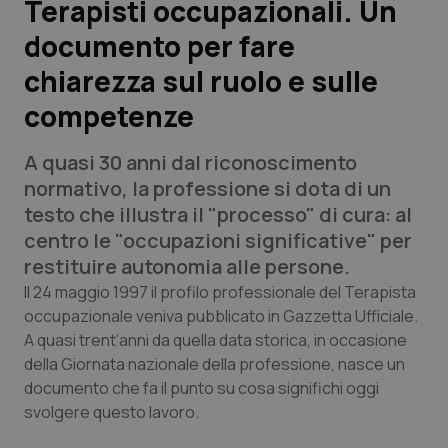
Terapisti occupazionali. Un
documento per fare
Scienza e Farmaci
chiarezza sul ruolo e sulle
Studi e Analisi
competenze
Lettere al direttore
A quasi 30 anni dal riconoscimento
normativo, la professione si dota di un
Edizioni Regionali
testo che illustra il "processo" di cura: al
centro le "occupazioni significative" per
QS Pro
restituire autonomia alle persone.
Il 24 maggio 1997 il profilo professionale del Terapista
Professionisti Sanitari.AI
occupazionale veniva pubblicato in Gazzetta Ufficiale.
A quasi trent’anni da quella data storica, in occasione
Abruzzo
QS Pro Gold
della Giornata nazionale della professione, nasce un
documento che fa il punto su cosa significhi oggi
QS Club
Newsletter
Basilicata
Artrite & artrosi
svolgere questo lavoro.