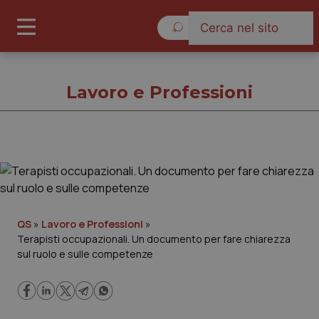
Giovedì 6 Agosto 2026
Lavoro e Professioni
Lavoro e Professioni
Cronache
QS
»
Lavoro e Professioni
»
Terapisti occupazionali. Un documento per fare chiarezza
Governo e Parlamento
sul ruolo e sulle competenze
Regioni e Asl
Lavoro e Professioni