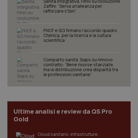
Sanità integrativa. Fimiv su risoluzione
protette del sito. Il sito web non è in grado di
Zaffini: “Serva un’alleanza per
funzionare correttamente senza questi cookie.
rafforzare il Ssn”
Nome
Fornitore
/
Dominio
Scaden
VISITOR_PRIVACY_METADATA
5 mesi
YouTube
FNCF e SCI firmano l’accordo quadro
settim
.youtube.com
Chimica, per la ricerca e la cultura
scientifica
Comparto sanità. Siaps su rinnovo
contratto: “Bene risorse stanziate,
ma la distribuzione crea disparità tra
le professioni sanitarie”
Ultime analisi e review da QS Pro
Gold
CookieScriptConsent
5 mesi
CookieScript
settim
www.quotidianosanita.it
Cloud sanitario: infrastrutture,