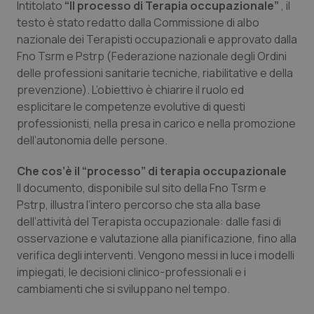
Intitolato
“Il processo di Terapia occupazionale”
, il
Calabria
Asma & BPCO
testo è stato redatto dalla Commissione di albo
nazionale dei Terapisti occupazionali e approvato dalla
Campania
Car-T
Fno Tsrm e Pstrp (Federazione nazionale degli Ordini
delle professioni sanitarie tecniche, riabilitative e della
Emilia-Romagna
Colesterolo & coronaropatie
prevenzione). L’obiettivo è chiarire il ruolo ed
esplicitare le competenze evolutive di questi
Friuli Venezia Giulia
Dermatite Atopica
professionisti, nella presa in carico e nella promozione
dell’autonomia delle persone.
Lazio
Diabete & glucometri
Che cos’è il “processo” di terapia occupazionale
Il documento, disponibile sul sito della Fno Tsrm e
Liguria
Disturbi dell’umore
Pstrp, illustra l’intero percorso che sta alla base
dell’attività del Terapista occupazionale: dalle fasi di
Lombardia
Dolore
osservazione e valutazione alla pianificazione, fino alla
verifica degli interventi. Vengono messi in luce i modelli
Marche
Donna & Salute
impiegati, le decisioni clinico-professionali e i
cambiamenti che si sviluppano nel tempo.
Molise
Epatiti