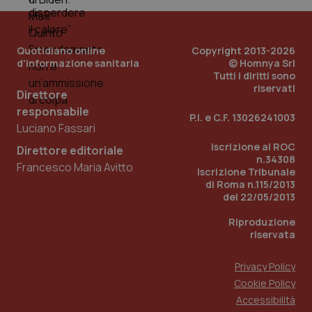
Quotidiano online
Copyright 2013-2026
d'informazione sanitaria
© Homnya Srl
Tutti i diritti sono
riservati
Direttore
responsabile
Fornitore
/
P.I. e C.F. 13026241003
Nome
Scadenza
Descrizion
Dominio
Luciano Fassari
Nome
Fornitore
/
Dominio
Scadenza
Des
_ga_0VMQEQKQ1N
.quotidianosanita.it
1 anno 1
Questo
Iscrizione al ROC
Direttore editoriale
mese
cookie
VISITOR_INFO1_LIVE
5 mesi 4
Que
Google LLC
n.34308
viene
Francesco Maria Avitto
settimane
imp
.youtube.com
Iscrizione Tribunale
utilizzato
You
di Roma n.115/2013
da Google
ten
Analytics
pre
del 22/05/2013
per
del
mantener
vid
Riproduzione
lo stato
inco
della
riservata
può
sessione.
det
vis
web
Privacy Policy
uti
Cookie Policy
nuo
ver
Accessibilità
dell
You