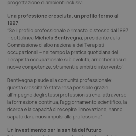
Valle D’Aosta
Oncodermatologia
progettazione di ambienti inclusivi.
Una professione cresciuta, un profilo fermo al
Veneto
Oncoematologia
1997
“Se il profilo professionale è rimasto lo stesso dal 1997
Oncologia & Nutrizione
– sottolinea
Michela Bentivegna
, presidente della
Commissione di albo nazionale dei Terapisti
Psoriasi & pelle
occupazionali – nel tempo la pratica quotidiana del
Terapista occupazionale si è evoluta, arricchendosi di
Quotidiano Cardiologia
nuove competenze, strumenti e ambiti di intervento”.
Quotidiano Chirurgia
Bentivegna plaude alla comunità professionale:
questa crescita “è stata resa possibile grazie
all’impegno degli stessi professionisti che, attraverso
Quotidiano Oncologia
la formazione continua, l’aggiornamento scientifico, la
ricerca e la capacità di recepire l’innovazione, hanno
Quotidiano Pediatria
saputo dare nuovi impulsi alla professione”.
Rene & patologie urogenitali
Un investimento per la sanità del futuro