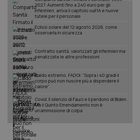
2027. Aumenti fino a 240 euro per gli
infermieri, arriva il capitolo sull'IA e nuove
tutele per il personale
PHPSESSID
Sessio
PHP.net
www.quotidianosanita.it
Eclissi solare del 12 agosto 2026, come
osservarla in sicurezza
Contratto sanità, valorizzati gli infermieri ma
penalizzate le altre professioni
Caldo estremo, FADOI: “Sopra i 40 gradi il
corpo può non riuscire più a disperdere il
calore”
Covid. Il silenzio di Fauci e il perdono di Biden.
Ma il Quinto Emendamento non è
un’ammissione di colpa
_ga_KM60CM4NPH
.quotidianosanita.it
1 anno
mes