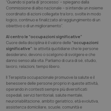
“Quando si parla di ‘processo’ – spiegano dalla
Commissione di albo nazionale – si intende un insieme
Piemonte
HIV
coordinato di azioni collegate tra loro, svolte in modo
logico, continuo e finalizzato al raggiungimento di un
Provincia Autonoma di Bolzano
Infezioni & Febbre
obiettivo o di un miglioramento”.
Provincia Autonoma di Trento
Ipertensione & Scompenso
Al centro le “occupazioni significative”
Cuore della disciplina è il valore delle
“occupazioni
Puglia
Malattie rare
significative”
: le attività quotidiane che le persone
desiderano, devono o scelgono di svolgere e che
Sardegna
Malattia di Crohn & Rettocolite Ulcerosa
danno senso alla vita. Parliamo di cura di sé, studio,
lavoro, relazioni, tempo libero.
Sicilia
Neuroscienze & patologie neurodegenerative
Il Terapista occupazionale promuove la salute e il
benessere delle persone proprio in queste attività,
Toscana
Obesità
operando in contesti sempre più diversificati:
ospedali, servizi territoriali, salute mentale,
Umbria
Oftalmologia
neuroriabilitazione, ambito geriatrico, età evolutiva,
assistenza domiciliare, scuole, comunità e