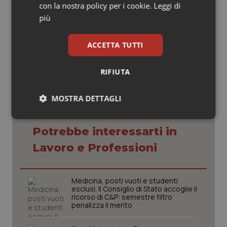
protagoniste della propria vita”.
con la nostra policy per i cookie.
Leggi di
più
22 Maggio 2026
ACCETTA TUTTI
© Riproduzione riservata
RIFIUTA
MOSTRA DETTAGLI
Necessari
Statistici
Marketing
Potrebbe interessarti in
Lavoro e Professioni
Medicina, posti vuoti e studenti
esclusi. Il Consiglio di Stato accoglie il
Necessari
Statistici
Marketing
ricorso di C&P: semestre filtro
penalizza il merito
I cookie necessari contribuiscono a rendere fruibile il
sito web abilitandone funzionalità di base quali la
navigazione sulle pagine e l'accesso alle aree