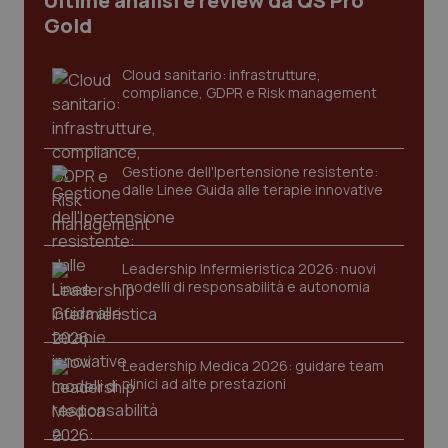
Ultime analisi e review da QS Pro
Gold
Cloud sanitario: infrastrutture,
compliance, GDPR e Risk management
Gestione dell'Ipertensione resistente:
dalle Linee Guida alle terapie innovative
Leadership Infermieristica 2026: nuovi
modelli di responsabilità e autonomia
PHPSESSID
Sessio
PHP.net
www.quotidianosanita.it
Leadership Medica 2026: guidare team
clinici ad alte prestazioni