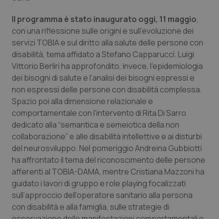
Salute orale & impianti
Il programma è stato inaugurato oggi, 11 maggio
,
con una riflessione sulle origini e sull’evoluzione dei
Sangue & coagulazione
servizi TOBIA e sul diritto alla salute delle persone con
disabilità, tema affidato a Stefano Capparucci. Luigi
Tiroide
Vittorio Berliri ha approfondito, invece, l’epidemiologia
dei bisogni di salute e l’analisi dei bisogni espressi e
Tumore al seno
non espressi delle persone con disabilità complessa.
Spazio poi alla dimensione relazionale e
Tumore ovarico
comportamentale con l’intervento di Rita Di Sarro
dedicato alla “semantica e semeiotica della non
collaborazione” e alle disabilità intellettive e ai disturbi
Tumori del Polmone & Testa Collo
del neurosviluppo. Nel pomeriggio Andreina Gubbiotti
ha affrontato il tema del riconoscimento delle persone
Tumori gastrointestinali
afferenti al TOBIA-DAMA, mentre Cristiana Mazzoni ha
guidato i lavori di gruppo e role playing focalizzati
Ulcera & Reflusso
sull’approccio dell’operatore sanitario alla persona
con disabilità e alla famiglia, sulle strategie di
Vaccini
osservazione delle manifestazioni comportamentali e