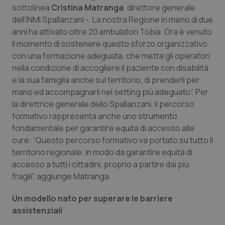
sottolinea
Cristina Matranga
, direttore generale
Piemonte
HIV
dell’INMI Spallanzani -. La nostra Regione in meno di due
anni ha attivato oltre 20 ambulatori Tobia. Ora è venuto
Provincia Autonoma di Bolzano
Infezioni & Febbre
il momento di sostenere questo sforzo organizzativo
con una formazione adeguata, che metta gli operatori
nella condizione di accogliere il paziente con disabilità
Provincia Autonoma di Trento
Ipertensione & Scompenso
e la sua famiglia anche sul territorio, di prenderli per
mano ed accompagnarli nel setting più adeguato”. Per
Puglia
Malattie rare
la direttrice generale dello Spallanzani, il percorso
formativo rappresenta anche uno strumento
Sardegna
Malattia di Crohn & Rettocolite Ulcerosa
fondamentale per garantire equità di accesso alle
cure: “Questo percorso formativo va portato su tutto il
Sicilia
Neuroscienze & patologie neurodegenerative
territorio regionale, in modo da garantire equità di
accesso a tutti i cittadini, proprio a partire dai più
Toscana
Obesità
fragili”, aggiunge Matranga.
Un modello nato per superare le barriere
Umbria
Oftalmologia
assistenziali