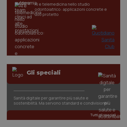
AI e telemedicina nello studio
odontoiatrico: applicazioni concrete e
uso protetto
_ga_KM60CM4NPH
.quotidianosanita.it
1 anno
mes
Gli speciali
Sanità digitale per garantire più salute e
sostenibilità. Ma servono standard e condivisione
Tutti gli speciali
Fornitore
/
Nome
Scadenza
Descrizion
Dominio