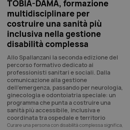
TOBIA-DAMA, formazione
multidisciplinare per
Scienza e Farmaci
costruire una sanità più
Studi e Analisi
inclusiva nella gestione
disabilità complessa
Lettere al direttore
Allo Spallanzani la seconda edizione del
Edizioni Regionali
percorso formativo dedicato ai
professionisti sanitari e sociali. Dalla
QS Pro
comunicazione alla gestione
dell’emergenza, passando per neurologia,
Professionisti Sanitari.AI
ginecologia e odontoiatria speciale: un
programma che punta a costruire una
Abruzzo
QS Pro Gold
sanità più accessibile, inclusiva e
coordinata tra ospedale e territorio
QS Club
Newsletter
Basilicata
Artrite & artrosi
Curare una persona con disabilità complessa significa,