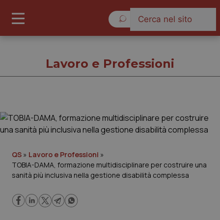
Giovedì 6 Agosto 2026
Lavoro e Professioni
Lavoro e Professioni
Cronache
QS
»
Lavoro e Professioni
»
TOBIA-DAMA, formazione multidisciplinare per costruire una
Governo e Parlamento
sanità più inclusiva nella gestione disabilità complessa
Regioni e Asl
Lavoro e Professioni