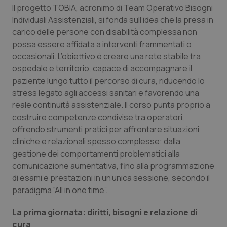
Valle D’Aosta
Oncodermatologia
Il progetto TOBIA, acronimo di Team Operativo Bisogni
Individuali Assistenziali, si fonda sull’idea che la presa in
Veneto
Oncoematologia
carico delle persone con disabilità complessa non
possa essere affidata a interventi frammentati o
Oncologia & Nutrizione
occasionali. L’obiettivo è creare una rete stabile tra
ospedale e territorio, capace di accompagnare il
Psoriasi & pelle
paziente lungo tutto il percorso di cura, riducendo lo
stress legato agli accessi sanitari e favorendo una
reale continuità assistenziale. Il corso punta proprio a
Quotidiano Cardiologia
costruire competenze condivise tra operatori,
offrendo strumenti pratici per affrontare situazioni
Quotidiano Chirurgia
cliniche e relazionali spesso complesse: dalla
gestione dei comportamenti problematici alla
Quotidiano Oncologia
comunicazione aumentativa, fino alla programmazione
di esami e prestazioni in un’unica sessione, secondo il
Quotidiano Pediatria
paradigma “All in one time”.
Rene & patologie urogenitali
La prima giornata: diritti, bisogni e relazione di
cura