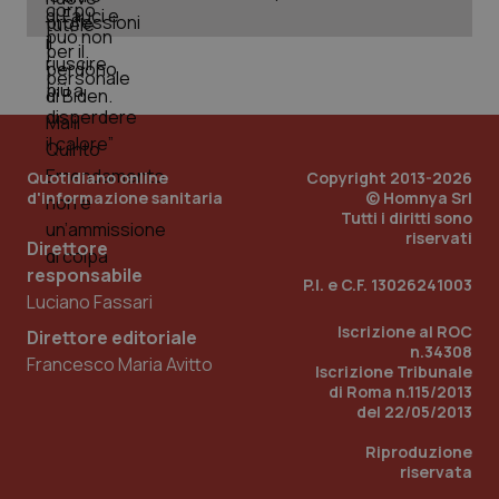
web
uti
nuo
ver
dell
You
YSC
Sessione
Que
Google LLC
imp
.youtube.com
You
ten
vis
Quotidiano online
Copyright 2013-2026
vid
d'informazione sanitaria
© Homnya Srl
Tutti i diritti sono
__Secure-
.youtube.com
5 mesi 4
Que
riservati
ROLLOUT_TOKEN
settimane
imp
Direttore
You
ges
responsabile
P.I. e C.F. 13026241003
del
Luciano Fassari
e d
per
Iscrizione al ROC
del
Direttore editoriale
ute
n.34308
Francesco Maria Avitto
Iscrizione Tribunale
tracking-sites-
www.quotidianosanita.it
4
Que
di Roma n.115/2013
ironfish-tracking-
settimane
imp
del 22/05/2013
named-enable
2 giorni
dal
per 
sis
Riproduzione
sol
riservata
ute
ide