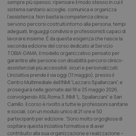
sempre più spesso, ripensare il modo stesso in cui il
Calabria
Asma & BPCO
sistema sanitario accoglie, comunica e organizza
l’assistenza. Non basta la competenza clinica:
Campania
Car-T
servono percorsi costruiti intorno alla persona, tempi
adeguati, linguaggi condivisi e professionisti capaci di
Emilia-Romagna
Colesterolo & coronaropatie
lavorare insieme. È da questa esigenza che nasce la
seconda edizione del corso dedicato al Servizio
Friuli Venezia Giulia
Dermatite Atopica
TOBIA-DAMA, il modello organizzativo pensato per
garantire alle persone con disabilità percorsi clinico-
Lazio
Diabete & glucometri
assistenziali più accessibili, sicuri e personalizzati.
L’iniziativa prende il via oggi (11 maggio), presso il
Centro Multimediale dell’INMI “Lazzaro Spallanzani”, e
Liguria
Disturbi dell’umore
proseguirà nelle giornate del 18 e 25 maggio 2026,
coinvolgendo ASL Roma 3, INMI “L. Spallanzani” e San
Lombardia
Dolore
Camillo. Il corso è rivolto a tutte le professioni sanitarie
e sociali, con un modulo unico di 21 ore e 50
Marche
Donna & Salute
partecipanti per edizione. “Sono molto orgogliosa di
ospitare questa iniziativa formativa e di aver
Molise
Epatiti
contribuito alla sua organizzazione e realizzazione –