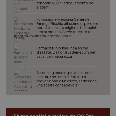
febbraio 2027 l’adeguamento dei
sistemi
tracking-sites-ironfish-
www.quotidianosanita.it
4
tracking-enable
settim
2 gior
Formazione Medicina Generale.
Fimmg: “Rischio altissimo di perdere
borse e lasciare migliaia di cittadini
senza medico. Serve decreto di
mobilità volontaria interregionale”
tracking-sites-ironfish-
www.quotidianosanita.it
4
session-id
settim
2 gior
Farmacisti in prima linea anche
d’estate. Da Fofi il vademecum per
vacanze in sicurezza
_ga
1 anno
Google LLC
mes
.quotidianosanita.it
Screening oncologici. Assistenti
sanitari Fno Tsrm e Pstrp: “La
prevenzione è un diritto, l’adesione
una scelta consapevole”