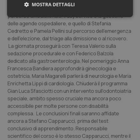
ragionevoli e del consenso informato. Seguiranno gli
MOSTRA DETTAGLI
interventi di Igina Breccia e Alessandra Antonelli sul
percorso ambulatoriale, il day service e la gestione
Necessari
Statistici
Marketing
delle agende ospedaliere, e quello di Stefania
Cedretto e Pamela Pellini sul percorso dell’emergenza
e dell’elezione, dal triage alla dimissione o al ricovero.
La giornata proseguirà con Teresa Valerio sulla
sedazione procedurale e con Federico Balzola
dedicato alla gastroenterologia. Nel pomeriggio Anna
Necessari
Statistici
Marketing
Francesca Bandiera approfondirà ginecologia e
I cookie necessari contribuiscono a rendere fruibile il
ostetricia, Maria Magarelli parlerà di neurologia e Maria
sito web abilitandone funzionalità di base quali la
Enrichetta Lippi di cardiologia. Chiuderà il programma
navigazione sulle pagine e l'accesso alle aree
protette del sito. Il sito web non è in grado di
Gian Luca Sfasciotti con un intervento sull’odontoiatria
funzionare correttamente senza questi cookie.
speciale, ambito spesso cruciale ma ancora poco
Nome
Fornitore
/
Dominio
Scaden
accessibile per molte persone con disabilità
VISITOR_PRIVACY_METADATA
5 mesi
YouTube
complessa. Le conclusioni finali saranno affidate
settim
.youtube.com
ancora a Stefano Capparucci, prima del test
conclusivo di apprendimento. Responsabile
scientifico del corso è lo stesso Capparucci, mentre il