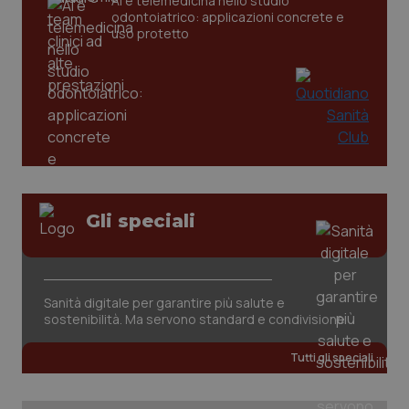
AI e telemedicina nello studio
odontoiatrico: applicazioni concrete e
_ga
1 anno
Google LLC
uso protetto
mes
.quotidianosanita.it
Gli speciali
Sanità digitale per garantire più salute e
sostenibilità. Ma servono standard e condivisione
Tutti gli speciali