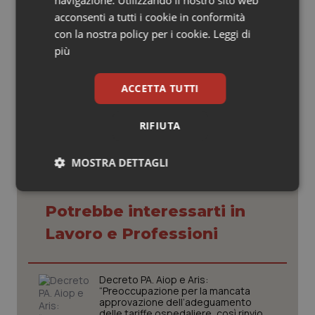
nell'interesse dei cittadini e nel rispetto della dignità
acconsenti a tutti i cookie in conformità
professionale dei Medici”.
con la nostra policy per i cookie.
Leggi di
più
27 Giugno 2018
ACCETTA TUTTI
© Riproduzione riservata
RIFIUTA
MOSTRA DETTAGLI
Necessari
Statistici
Marketing
Potrebbe interessarti in
Lavoro e Professioni
Decreto PA. Aiop e Aris:
“Preoccupazione per la mancata
Necessari
Statistici
Marketing
approvazione dell’adeguamento
delle tariffe ospedaliere, così rinvio