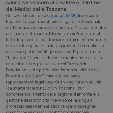
causa l’assessore alla Salute e l’Ordine
Calabria
Asma & BPCO
dei Medici della Toscana.
Critiche dallo Smi sulla
delibera 597/2018
con cui la
Campania
Car-T
Regione Toscana ha istituito la figura professionale
dell'Infermiere di Famiglia e Comunità. “La scelta rientra
Emilia-Romagna
Colesterolo & coronaropatie
nel quadro della sanità di ‘Iniziativa e di Prossimità’ al
letto del paziente, per diminuire la frammentazione dei
Friuli Venezia Giulia
Dermatite Atopica
servizi e le ospedalizzazioni, garantendo la continuità
delle cure per le patologie croniche. E' prevista una
Lazio
Diabete & glucometri
"fase pilota", annuale, di monitoraggio controllato da
una ‘cabina di regia’ di cui, oltre ai Direttori dei
Liguria
Disturbi dell’umore
Dipartimenti delle professioni infermieristiche e dei
Direttori delle Cure Primarie, fanno parte i
rappresentanti legali degli Ordini degli Infermieri”. Ma
Lombardia
Dolore
“da un’attenta lettura”, lo Smi Toscana, “pur
condividendo l'intento della Regione di affrontare la
Marche
Donna & Salute
gestione della cronicità”, rileva come “alla figura
professionale infermieristica vengano assegnati
Molise
Epatiti
compiti che esondano l'ambito professionale”.