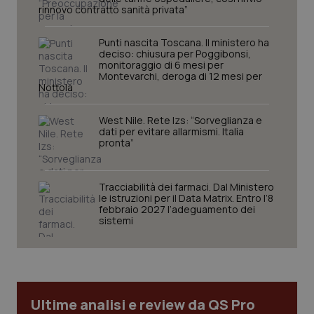
I cookie necessari contribuiscono a rendere fruibile il
rinnovo contratto sanità privata”
sito web abilitandone funzionalità di base quali la
navigazione sulle pagine e l'accesso alle aree
protette del sito. Il sito web non è in grado di
Punti nascita Toscana. Il ministero ha
funzionare correttamente senza questi cookie.
deciso: chiusura per Poggibonsi,
monitoraggio di 6 mesi per
Nome
Fornitore
/
Dominio
Scaden
Montevarchi, deroga di 12 mesi per
Nottola
VISITOR_PRIVACY_METADATA
5 mesi
YouTube
settim
.youtube.com
West Nile. Rete Izs: “Sorveglianza e
dati per evitare allarmismi. Italia
pronta”
Tracciabilità dei farmaci. Dal Ministero
le istruzioni per il Data Matrix. Entro l’8
febbraio 2027 l’adeguamento dei
sistemi
Ultime analisi e review da QS Pro