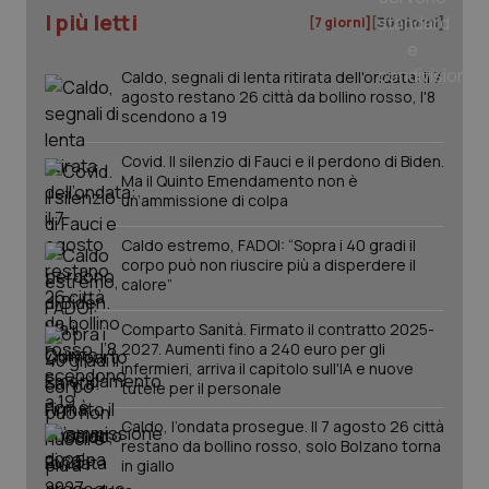
I più letti
[7 giorni]
[30 giorni]
Caldo, segnali di lenta ritirata dell'ondata: il 7
agosto restano 26 città da bollino rosso, l'8
PHPSESSID
Sessio
PHP.net
www.quotidianosanita.it
scendono a 19
Covid. Il silenzio di Fauci e il perdono di Biden.
Ma il Quinto Emendamento non è
un’ammissione di colpa
Caldo estremo, FADOI: “Sopra i 40 gradi il
corpo può non riuscire più a disperdere il
calore”
Comparto Sanità. Firmato il contratto 2025-
2027. Aumenti fino a 240 euro per gli
infermieri, arriva il capitolo sull'IA e nuove
tutele per il personale
Caldo, l’ondata prosegue. Il 7 agosto 26 città
restano da bollino rosso, solo Bolzano torna
in giallo