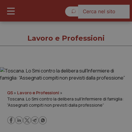
Domenica 9 Agosto 2026
Lavoro e Professioni
Lavoro e Professioni
Cronache
QS
»
Lavoro e Professioni
»
Toscana. Lo Smi contro la delibera sull’Infermiere di famiglia:
Governo e Parlamento
“Assegnati compiti non previsti dalla professione”
Regioni e Asl
Lavoro e Professioni