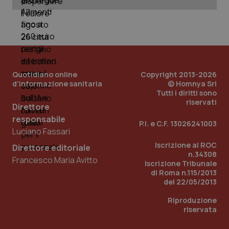
_ga_KM60CM4NPH
.quotidianosanita.it
1 anno
mes
Quotidiano online
Copyright 2013-2026
d'informazione sanitaria
© Homnya Srl
Tutti i diritti sono
riservati
Fornitore
/
Direttore
Nome
Scadenza
Descrizion
Dominio
responsabile
Nome
Fornitore
/
Dominio
Scadenza
Des
P.I. e C.F. 13026241003
_ga_0VMQEQKQ1N
.quotidianosanita.it
1 anno 1
Questo
Luciano Fassari
mese
cookie
VISITOR_INFO1_LIVE
5 mesi 4
Que
Google LLC
viene
settimane
imp
.youtube.com
Iscrizione al ROC
utilizzato
Direttore editoriale
You
da Google
n.34308
ten
Francesco Maria Avitto
Analytics
pre
Iscrizione Tribunale
per
del
di Roma n.115/2013
mantener
vid
del 22/05/2013
lo stato
inco
della
può
sessione.
det
Riproduzione
vis
riservata
web
uti
nuo