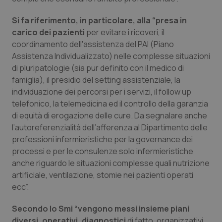
Piemonte
HIV
Si fa riferimento, in particolare, alla “presa in
carico dei pazienti
per evitare i ricoveri, il
Provincia Autonoma di Bolzano
Infezioni & Febbre
coordinamento dell'assistenza del PAI (Piano
Assistenza Individualizzato) nelle complesse situazioni
di pluripatologie (sia pur definito con il medico di
Provincia Autonoma di Trento
Ipertensione & Scompenso
famiglia), il presidio del setting assistenziale, la
individuazione dei percorsi per i servizi, il follow up
Puglia
Malattie rare
telefonico, la telemedicina ed il controllo della garanzia
di equità di erogazione delle cure. Da segnalare anche
Sardegna
Malattia di Crohn & Rettocolite Ulcerosa
l’autoreferenzialità dell’afferenza al Dipartimento delle
professioni infermieristiche per la governance dei
Sicilia
Neuroscienze & patologie neurodegenerative
processi e per le consulenze solo infermieristiche
anche riguardo le situazioni complesse quali nutrizione
Toscana
Obesità
artificiale, ventilazione, stomie nei pazienti operati
ecc”.
Umbria
Oftalmologia
Secondo lo Smi “vengono messi insieme piani
diversi, operativi, diagnostici
di fatto, organizzativi,