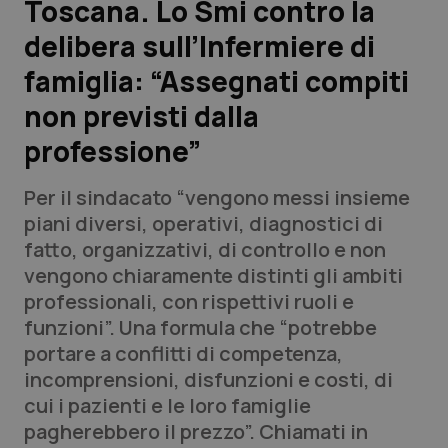
Toscana. Lo Smi contro la
delibera sull’Infermiere di
Scienza e Farmaci
famiglia: “Assegnati compiti
Studi e Analisi
non previsti dalla
professione”
Lettere al direttore
Per il sindacato “vengono messi insieme
Edizioni Regionali
piani diversi, operativi, diagnostici di
fatto, organizzativi, di controllo e non
QS Pro
vengono chiaramente distinti gli ambiti
professionali, con rispettivi ruoli e
Professionisti Sanitari.AI
funzioni”. Una formula che “potrebbe
portare a conflitti di competenza,
Abruzzo
QS Pro Gold
incomprensioni, disfunzioni e costi, di
cui i pazienti e le loro famiglie
QS Club
Newsletter
Basilicata
Artrite & artrosi
pagherebbero il prezzo”. Chiamati in