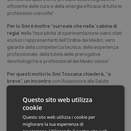
efficiente delle cure e della sinergia efficace di tutte le
Salute orale & impianti
professioni coinvolte”.
Sangue & coagulazione
Per lo Smi è inoltre “surreale che nella ‘cabina di
regia’ n
ella ‘fase pilota’ di sperimentazione siano stati
Tiroide
esclusi i rappresentanti dell'Ordine dei Medici, vero
garante della competenza tecnica, della esperienza
Tumore al seno
professionale, della tutela delle prerogative
deontologiche e professionali dei Medici stessi”.
Tumore ovarico
Per questi motivi lo Smi Toscana chiederà, “a
breve”, un incontro
con l'Assessore alla Salute
Tumori del Polmone & Testa Collo
Stefania Saccardi
e con gli Ordini dei Medici della
Toscana. “In mancanza di una risposta dai livelli
Tumori gastrointestinali
Questo sito web utilizza
istituzionali regionali, il Sindacato Medici Italiani intende
cookie
mettere in atto tutte le iniziative sindacali, politiche e
Ulcera & Reflusso
mediatiche al fine unico di fare chiarezza su tutte le
Questo sito web utilizza i cookie per
implicazioni e le criticità di questo nuovo modello
migliorare la tua esperienza di
Vaccini
organizzativo della Medicina del Territorio,
navigazione. Utilizzando il nostro sito web