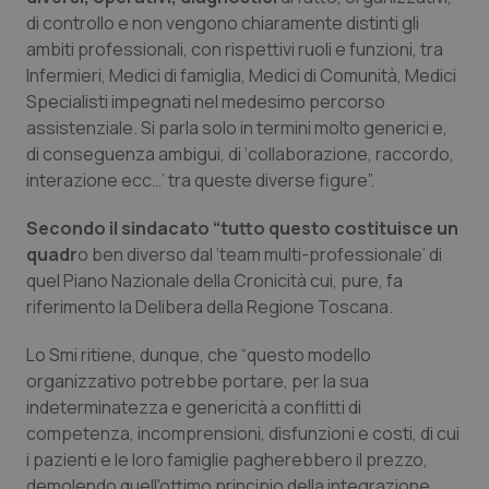
Valle D’Aosta
Oncodermatologia
di controllo e non vengono chiaramente distinti gli
ambiti professionali, con rispettivi ruoli e funzioni, tra
Veneto
Oncoematologia
Infermieri, Medici di famiglia, Medici di Comunità, Medici
Specialisti impegnati nel medesimo percorso
Oncologia & Nutrizione
assistenziale. Si parla solo in termini molto generici e,
di conseguenza ambigui, di ‘collaborazione, raccordo,
Psoriasi & pelle
interazione ecc…’ tra queste diverse figure”.
Secondo il sindacato “tutto questo costituisce un
Quotidiano Cardiologia
quadr
o ben diverso dal ‘team multi-professionale’ di
quel Piano Nazionale della Cronicità cui, pure, fa
Quotidiano Chirurgia
riferimento la Delibera della Regione Toscana.
Quotidiano Oncologia
Lo Smi ritiene, dunque, che “questo modello
organizzativo potrebbe portare, per la sua
Quotidiano Pediatria
indeterminatezza e genericità a conflitti di
competenza, incomprensioni, disfunzioni e costi, di cui
Rene & patologie urogenitali
i pazienti e le loro famiglie pagherebbero il prezzo,
demolendo quell'ottimo principio della integrazione