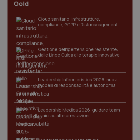
CookieScriptConsent
5 mesi
CookieScript
Gold
settim
www.quotidianosanita.it
Cloud sanitario: infrastrutture,
compliance, GDPR e Risk management
Gestione dell'Ipertensione resistente:
dalle Linee Guida alle terapie innovative
Leadership Infermieristica 2026: nuovi
tracking-sites-ironfish-
www.quotidianosanita.it
4
tracking-enable
settim
modelli di responsabilità e autonomia
2 gior
Leadership Medica 2026: guidare team
tracking-sites-ironfish-
www.quotidianosanita.it
4
clinici ad alte prestazioni
session-id
settim
2 gior