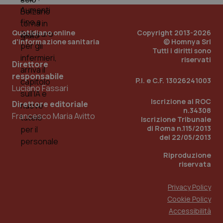
Quotidiano online
Copyright 2013-2026
d'informazione sanitaria
© Homnya Srl
Tutti i diritti sono
riservati
Direttore
responsabile
P.I. e C.F. 13026241003
Luciano Fassari
_ga_KM60CM4NPH
.quotidianosanita.it
1 anno
Iscrizione al ROC
mes
Direttore editoriale
n.34308
Francesco Maria Avitto
Iscrizione Tribunale
di Roma n.115/2013
del 22/05/2013
Riproduzione
riservata
Privacy Policy
Fornitore
/
Nome
Scadenza
Descrizion
Cookie Policy
Dominio
Nome
Fornitore
/
Dominio
Scadenza
Des
Accessibilità
_ga_0VMQEQKQ1N
.quotidianosanita.it
1 anno 1
Questo
mese
cookie
VISITOR_INFO1_LIVE
5 mesi 4
Que
Google LLC