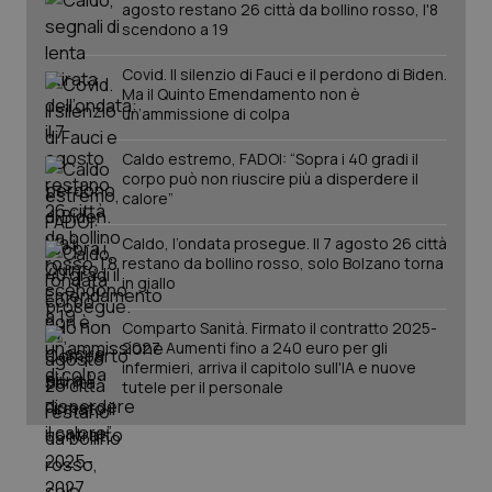
agosto restano 26 città da bollino rosso, l'8
scendono a 19
Covid. Il silenzio di Fauci e il perdono di Biden.
Ma il Quinto Emendamento non è
un’ammissione di colpa
Caldo estremo, FADOI: “Sopra i 40 gradi il
corpo può non riuscire più a disperdere il
calore”
Caldo, l’ondata prosegue. Il 7 agosto 26 città
restano da bollino rosso, solo Bolzano torna
in giallo
PHPSESSID
Sessio
PHP.net
www.quotidianosanita.it
Comparto Sanità. Firmato il contratto 2025-
2027. Aumenti fino a 240 euro per gli
infermieri, arriva il capitolo sull'IA e nuove
tutele per il personale