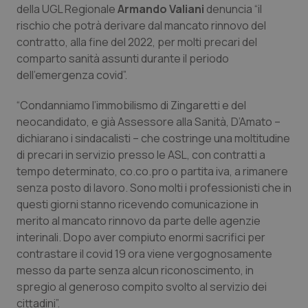
della UGL Regionale
Armando Valiani
denuncia “il
Calabria
Asma & BPCO
rischio che potrà derivare dal mancato rinnovo del
contratto, alla fine del 2022, per molti precari del
Campania
Car-T
comparto sanità assunti durante il periodo
dell’emergenza covid”.
Emilia-Romagna
Colesterolo & coronaropatie
“Condanniamo l’immobilismo di Zingaretti e del
Friuli Venezia Giulia
Dermatite Atopica
neocandidato, e già Assessore alla Sanità, D’Amato –
dichiarano i sindacalisti – che costringe una moltitudine
Lazio
Diabete & glucometri
di precari in servizio presso le ASL, con contratti a
tempo determinato, co.co.pro o partita iva, a rimanere
senza posto di lavoro. Sono molti i professionisti che in
Liguria
Disturbi dell’umore
questi giorni stanno ricevendo comunicazione in
merito al mancato rinnovo da parte delle agenzie
Lombardia
Dolore
interinali. Dopo aver compiuto enormi sacrifici per
contrastare il covid 19 ora viene vergognosamente
Marche
Donna & Salute
messo da parte senza alcun riconoscimento, in
spregio al generoso compito svolto al servizio dei
Molise
Epatiti
cittadini”.