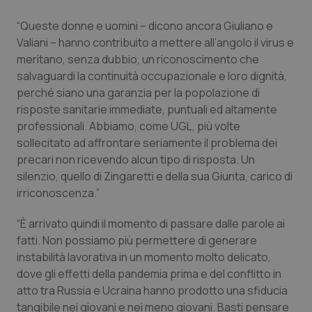
Piemonte
HIV
“Queste donne e uomini – dicono ancora Giuliano e
Valiani – hanno contribuito a mettere all’angolo il virus e
meritano, senza dubbio, un riconoscimento che
Provincia Autonoma di Bolzano
Infezioni & Febbre
salvaguardi la continuità occupazionale e loro dignità,
perché siano una garanzia per la popolazione di
Provincia Autonoma di Trento
Ipertensione & Scompenso
risposte sanitarie immediate, puntuali ed altamente
professionali. Abbiamo, come UGL, più volte
Puglia
Malattie rare
sollecitato ad affrontare seriamente il problema dei
precari non ricevendo alcun tipo di risposta. Un
Sardegna
Malattia di Crohn & Rettocolite Ulcerosa
silenzio, quello di Zingaretti e della sua Giunta, carico di
irriconoscenza.”
Sicilia
Neuroscienze & patologie neurodegenerative
“È arrivato quindi il momento di passare dalle parole ai
fatti. Non possiamo più permettere di generare
Toscana
Obesità
instabilità lavorativa in un momento molto delicato,
dove gli effetti della pandemia prima e del conflitto in
Umbria
Oftalmologia
atto tra Russia e Ucraina hanno prodotto una sfiducia
tangibile nei giovani e nei meno giovani. Basti pensare