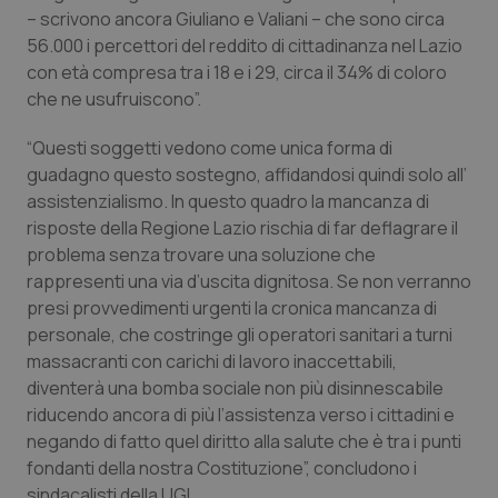
Valle D’Aosta
Oncodermatologia
– scrivono ancora Giuliano e Valiani – che sono circa
56.000 i percettori del reddito di cittadinanza nel Lazio
Veneto
Oncoematologia
con età compresa tra i 18 e i 29, circa il 34% di coloro
che ne usufruiscono”.
Oncologia & Nutrizione
“Questi soggetti vedono come unica forma di
guadagno questo sostegno, affidandosi quindi solo all’
Psoriasi & pelle
assistenzialismo. In questo quadro la mancanza di
risposte della Regione Lazio rischia di far deflagrare il
Quotidiano Cardiologia
problema senza trovare una soluzione che
rappresenti una via d’uscita dignitosa. Se non verranno
Quotidiano Chirurgia
presi provvedimenti urgenti la cronica mancanza di
personale, che costringe gli operatori sanitari a turni
Quotidiano Oncologia
massacranti con carichi di lavoro inaccettabili,
diventerà una bomba sociale non più disinnescabile
Quotidiano Pediatria
riducendo ancora di più l’assistenza verso i cittadini e
negando di fatto quel diritto alla salute che è tra i punti
Rene & patologie urogenitali
fondanti della nostra Costituzione”, concludono i
sindacalisti della UGL.