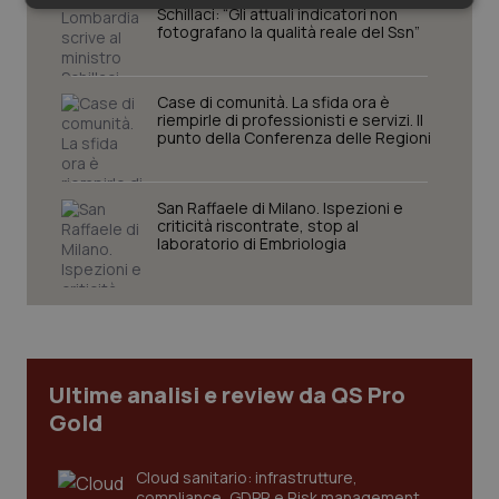
Necessari
Statistici
Marketing
Schillaci: “Gli attuali indicatori non
fotografano la qualità reale del Ssn”
Case di comunità. La sfida ora è
riempirle di professionisti e servizi. Il
punto della Conferenza delle Regioni
Necessari
Statistici
Marketing
San Raffaele di Milano. Ispezioni e
I cookie necessari contribuiscono a rendere fruibile il
criticità riscontrate, stop al
sito web abilitandone funzionalità di base quali la
laboratorio di Embriologia
navigazione sulle pagine e l'accesso alle aree
protette del sito. Il sito web non è in grado di
funzionare correttamente senza questi cookie.
Nome
Fornitore
/
Dominio
Scaden
VISITOR_PRIVACY_METADATA
5 mesi
YouTube
settim
.youtube.com
Ultime analisi e review da QS Pro
Gold
Cloud sanitario: infrastrutture,
compliance, GDPR e Risk management