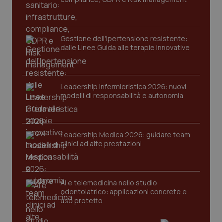
Gestione dell'Ipertensione resistente:
dalle Linee Guida alle terapie innovative
Leadership Infermieristica 2026: nuovi
CookieScriptConsent
5 mesi
CookieScript
modelli di responsabilità e autonomia
settim
www.quotidianosanita.it
Leadership Medica 2026: guidare team
clinici ad alte prestazioni
AI e telemedicina nello studio
odontoiatrico: applicazioni concrete e
uso protetto
tracking-sites-ironfish-
www.quotidianosanita.it
4