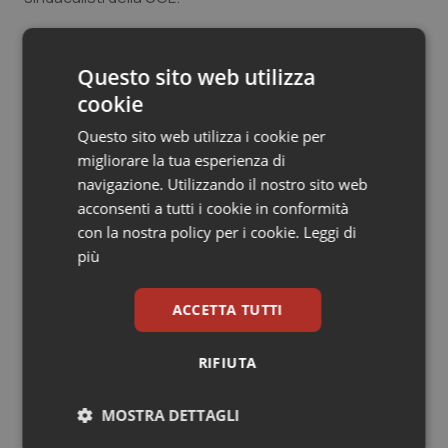
Salute orale & impianti
16 Novembre 2022
Questo sito web utilizza
Sangue & coagulazione
© Riproduzione riservata
cookie
Tiroide
Questo sito web utilizza i cookie per
migliorare la tua esperienza di
Tumore al seno
navigazione. Utilizzando il nostro sito web
acconsenti a tutti i cookie in conformità
Tumore ovarico
con la nostra policy per i cookie.
Leggi di
Potrebbe interessarti in
più
Tumori del Polmone & Testa Collo
Lazio
ACCETTA TUTTI
Tumori gastrointestinali
Settimana della Scienza dello
RIFIUTA
Spallanzani: capire la ricerca per
comprendere il presente
Ulcera & Reflusso
MOSTRA DETTAGLI
Vaccini
Regione Lombardia scrive al ministro