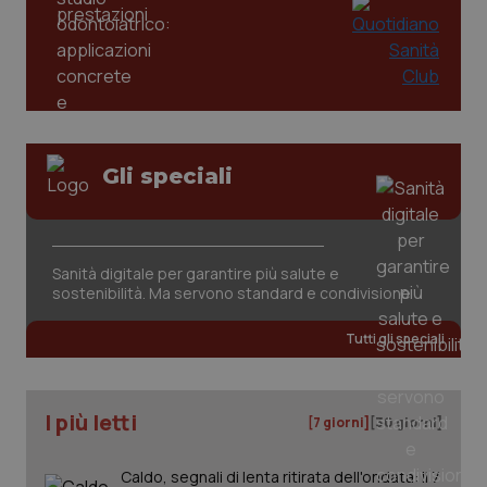
tracking-enable
settim
2 gior
tracking-sites-ironfish-
www.quotidianosanita.it
4
session-id
settim
2 gior
Gli speciali
_ga
1 anno
Google LLC
mes
.quotidianosanita.it
Sanità digitale per garantire più salute e
sostenibilità. Ma servono standard e condivisione
Tutti gli speciali
I più letti
[7 giorni]
[30 giorni]
Caldo, segnali di lenta ritirata dell'ondata: il 7