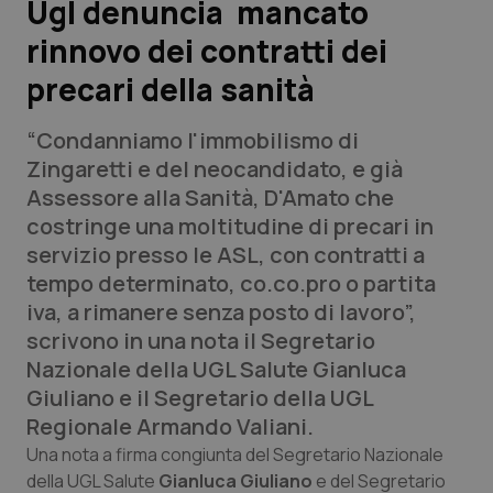
Ugl denuncia mancato
rinnovo dei contratti dei
Scienza e Farmaci
precari della sanità
Studi e Analisi
“Condanniamo l'immobilismo di
Lettere al direttore
Zingaretti e del neocandidato, e già
Assessore alla Sanità, D'Amato che
Edizioni Regionali
costringe una moltitudine di precari in
servizio presso le ASL, con contratti a
QS Pro
tempo determinato, co.co.pro o partita
iva, a rimanere senza posto di lavoro”,
Professionisti Sanitari.AI
scrivono in una nota il Segretario
Nazionale della UGL Salute Gianluca
Abruzzo
QS Pro Gold
Giuliano e il Segretario della UGL
Regionale Armando Valiani.
QS Club
Newsletter
Basilicata
Artrite & artrosi
Una nota a firma congiunta del Segretario Nazionale
della UGL Salute
Gianluca Giuliano
e del Segretario