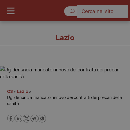
Domenica 9 Agosto 2026
Lazio
Lazio
Cronache
QS
»
Lazio
»
Ugl denuncia mancato rinnovo dei contratti dei precari della
Governo e Parlamento
sanità
Regioni e Asl
Lavoro e Professioni