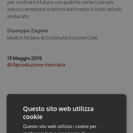
Valle D’Aosta
Oncodermatologia
per costruire il futuro con qualche certezza in più,
senza camminare a tentoni ed il merito è tutto del mio
Veneto
Oncoematologia
sindacato.
Giuseppe Zagami
Oncologia & Nutrizione
Medico titolare di Continuità Assistenziale.
Psoriasi & pelle
13 Maggio 2019
Quotidiano Cardiologia
© Riproduzione riservata
Quotidiano Chirurgia
Quotidiano Oncologia
Questo sito web utilizza
Quotidiano Pediatria
Potrebbe interessarti in
cookie
Lettere al direttore
Rene & patologie urogenitali
Questo sito web utilizza i cookie per