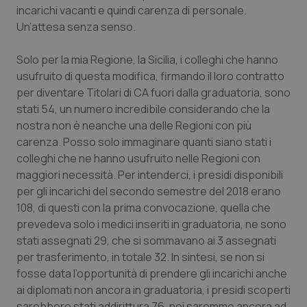
Calabria
Asma & BPCO
incarichi vacanti e quindi carenza di personale.
Un’attesa senza senso.
Campania
Car-T
Solo per la mia Regione, la Sicilia, i colleghi che hanno
usufruito di questa modifica, firmando il loro contratto
Emilia-Romagna
Colesterolo & coronaropatie
per diventare Titolari di CA fuori dalla graduatoria, sono
stati 54, un numero incredibile considerando che la
Friuli Venezia Giulia
Dermatite Atopica
nostra non è neanche una delle Regioni con più
carenza. Posso solo immaginare quanti siano stati i
Lazio
Diabete & glucometri
colleghi che ne hanno usufruito nelle Regioni con
maggiori necessità. Per intenderci, i presidi disponibili
Liguria
Disturbi dell’umore
per gli incarichi del secondo semestre del 2018 erano
108, di questi con la prima convocazione, quella che
Lombardia
Dolore
prevedeva solo i medici inseriti in graduatoria, ne sono
stati assegnati 29, che si sommavano ai 3 assegnati
per trasferimento, in totale 32. In sintesi, se non si
Marche
Donna & Salute
fosse data l’opportunità di prendere gli incarichi anche
ai diplomati non ancora in graduatoria, i presidi scoperti
Molise
Epatiti
sarebbero stati addirittura 76, noi saremmo ancora ad