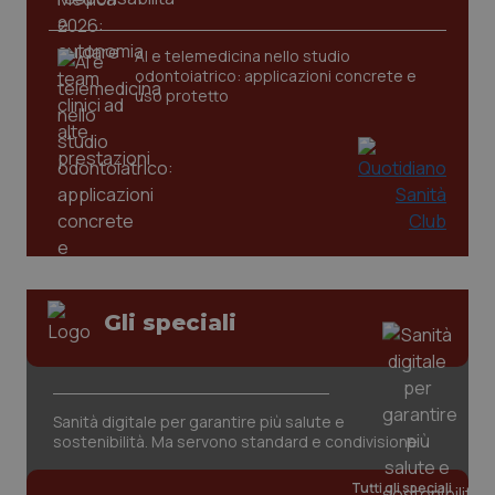
CookieScriptConsent
5 mesi
CookieScript
settim
www.quotidianosanita.it
AI e telemedicina nello studio
odontoiatrico: applicazioni concrete e
uso protetto
tracking-sites-ironfish-
www.quotidianosanita.it
4
Gli speciali
tracking-enable
settim
2 gior
Sanità digitale per garantire più salute e
tracking-sites-ironfish-
www.quotidianosanita.it
4
sostenibilità. Ma servono standard e condivisione
session-id
settim
2 gior
Tutti gli speciali