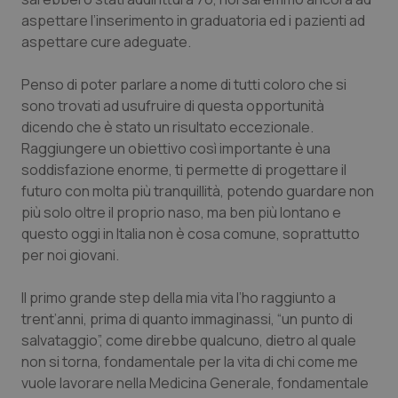
aspettare l’inserimento in graduatoria ed i pazienti ad
Piemonte
HIV
aspettare cure adeguate.
Provincia Autonoma di Bolzano
Infezioni & Febbre
Penso di poter parlare a nome di tutti coloro che si
sono trovati ad usufruire di questa opportunità
Provincia Autonoma di Trento
Ipertensione & Scompenso
dicendo che è stato un risultato eccezionale.
Raggiungere un obiettivo così importante è una
Puglia
Malattie rare
soddisfazione enorme, ti permette di progettare il
futuro con molta più tranquillità, potendo guardare non
più solo oltre il proprio naso, ma ben più lontano e
Sardegna
Malattia di Crohn & Rettocolite Ulcerosa
questo oggi in Italia non è cosa comune, soprattutto
per noi giovani.
Sicilia
Neuroscienze & patologie neurodegenerative
Il primo grande step della mia vita l’ho raggiunto a
Toscana
Obesità
trent’anni, prima di quanto immaginassi, “un punto di
salvataggio”, come direbbe qualcuno, dietro al quale
Umbria
Oftalmologia
non si torna, fondamentale per la vita di chi come me
vuole lavorare nella Medicina Generale, fondamentale