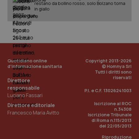
restano da bollino rosso, solo Bolzano torna
in giallo
PHPSESSID
Sessio
PHP.net
www.quotidianosanita.it
Quotidiano online
Copyright 2013-2026
d'informazione sanitaria
© Homnya Srl
Tutti i diritti sono
riservati
Direttore
responsabile
P.I. e C.F. 13026241003
Luciano Fassari
Iscrizione al ROC
Direttore editoriale
n.34308
Francesco Maria Avitto
Iscrizione Tribunale
di Roma n.115/2013
del 22/05/2013
Riproduzione