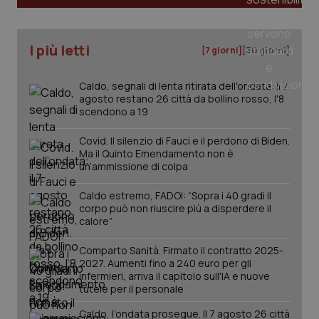
_ga
1 anno
Google LLC
I più letti
[7 giorni]
[30 giorni]
mes
.quotidianosanita.it
Caldo, segnali di lenta ritirata dell'ondata: il 7
agosto restano 26 città da bollino rosso, l'8
scendono a 19
Covid. Il silenzio di Fauci e il perdono di Biden.
Ma il Quinto Emendamento non è
un’ammissione di colpa
Caldo estremo, FADOI: “Sopra i 40 gradi il
corpo può non riuscire più a disperdere il
calore”
Comparto Sanità. Firmato il contratto 2025-
2027. Aumenti fino a 240 euro per gli
infermieri, arriva il capitolo sull'IA e nuove
tutele per il personale
Caldo, l’ondata prosegue. Il 7 agosto 26 città