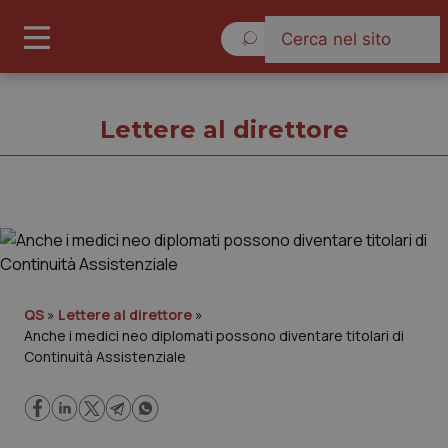
Sabato 8 Agosto 2026
Lettere al direttore
Lettere al direttore
Cronache
QS
»
Lettere al direttore
»
Anche i medici neo diplomati possono diventare titolari di
Governo e Parlamento
Continuità Assistenziale
Regioni e Asl
Lavoro e Professioni