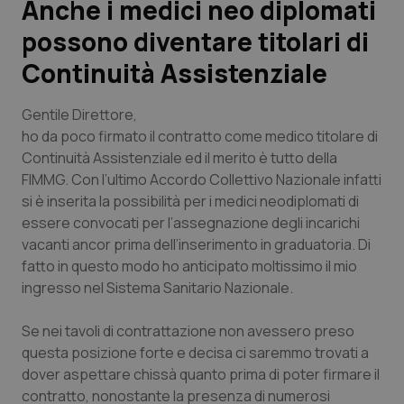
Anche i medici neo diplomati
possono diventare titolari di
Scienza e Farmaci
Continuità Assistenziale
Studi e Analisi
Gentile Direttore
,
Lettere al direttore
ho da poco firmato il contratto come medico titolare di
Continuità Assistenziale ed il merito è tutto della
FIMMG. Con l’ultimo Accordo Collettivo Nazionale infatti
Edizioni Regionali
si è inserita la possibilità per i medici neodiplomati di
essere convocati per l’assegnazione degli incarichi
QS Pro
vacanti ancor prima dell’inserimento in graduatoria. Di
fatto in questo modo ho anticipato moltissimo il mio
Professionisti Sanitari.AI
ingresso nel Sistema Sanitario Nazionale.
Abruzzo
QS Pro Gold
Se nei tavoli di contrattazione non avessero preso
questa posizione forte e decisa ci saremmo trovati a
QS Club
Newsletter
Basilicata
Artrite & artrosi
dover aspettare chissà quanto prima di poter firmare il
contratto, nonostante la presenza di numerosi