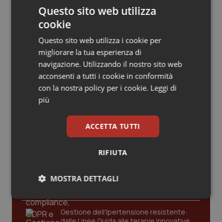
Valle D’Aosta
Oncodermatologia
perché il middle management
Questo sito web utilizza
infermieristico è il vero motore della
sanità moderna
cookie
Veneto
Oncoematologia
Questo sito web utilizza i cookie per
Il contratto della sanità e i frutti
migliorare la tua esperienza di
Oncologia & Nutrizione
avvelenati del neocorporativismo
navigazione. Utilizzando il nostro sito web
acconsenti a tutti i cookie in conformità
Psoriasi & pelle
con la nostra policy per i cookie.
Leggi di
più
Quotidiano Cardiologia
Ultime analisi e review da QS Pro
ACCETTA TUTTI
Quotidiano Chirurgia
Gold
RIFIUTA
Quotidiano Oncologia
Cloud sanitario: infrastrutture,
compliance, GDPR e Risk management
MOSTRA DETTAGLI
Quotidiano Pediatria
Necessari
Statistici
Marketing
Rene & patologie urogenitali
Gestione dell'Ipertensione resistente:
dalle Linee Guida alle terapie innovative