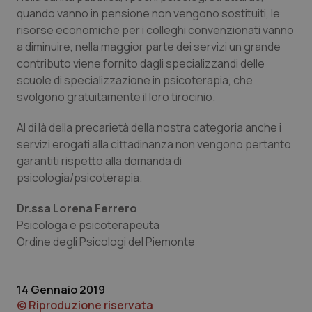
Calabria
Asma & BPCO
quando vanno in pensione non vengono sostituiti, le
risorse economiche per i colleghi convenzionati vanno
Campania
Car-T
a diminuire, nella maggior parte dei servizi un grande
contributo viene fornito dagli specializzandi delle
scuole di specializzazione in psicoterapia, che
Emilia-Romagna
Colesterolo & coronaropatie
svolgono gratuitamente il loro tirocinio.
Friuli Venezia Giulia
Dermatite Atopica
Al di là della precarietà della nostra categoria anche i
servizi erogati alla cittadinanza non vengono pertanto
Lazio
Diabete & glucometri
garantiti rispetto alla domanda di
psicologia/psicoterapia.
Liguria
Disturbi dell’umore
Dr.ssa Lorena Ferrero
Psicologa e psicoterapeuta
Lombardia
Dolore
Ordine degli Psicologi del Piemonte
Marche
Donna & Salute
14 Gennaio 2019
Molise
Epatiti
© Riproduzione riservata