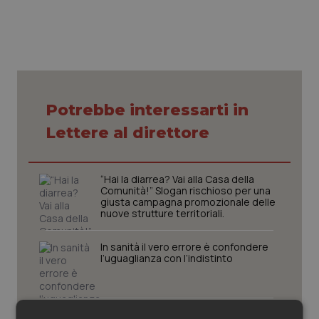
Piemonte
HIV
Provincia Autonoma di Bolzano
Infezioni & Febbre
Provincia Autonoma di Trento
Ipertensione & Scompenso
Potrebbe interessarti in
Lettere al direttore
Puglia
Malattie rare
Sardegna
Malattia di Crohn & Rettocolite Ulcerosa
“Hai la diarrea? Vai alla Casa della
Comunità!” Slogan rischioso per una
giusta campagna promozionale delle
Sicilia
Neuroscienze & patologie neurodegenerative
nuove strutture territoriali.
Toscana
Obesità
In sanità il vero errore è confondere
l’uguaglianza con l’indistinto
Umbria
Oftalmologia
L’illusione del “senza coordinamento”: