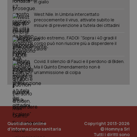
in giallo
West Nile. In Umbria intercettato
tracking-sites-ironfish-
www.quotidianosanita.it
4
session-id
settim
precocemente il virus, attivate subito le
2 gior
misure di prevenzione a tutela dei cittadini
Caldo estremo, FADOI: “Sopra i 40 gradi il
corpo può non riuscire più a disperdere il
calore”
_ga
1 anno
Google LLC
mes
.quotidianosanita.it
Covid. Il silenzio di Fauci e il perdono di Biden.
Ma il Quinto Emendamento non è
un’ammissione di colpa
Quotidiano online
Copyright 2013-2026
d'informazione sanitaria
© Homnya Srl
Tutti i diritti sono