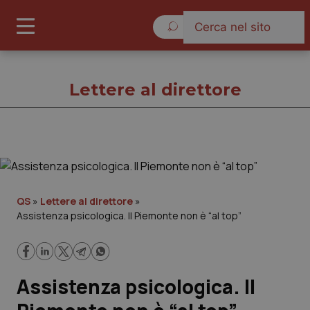
Lunedì 10 Agosto 2026
Lettere al direttore
Lettere al direttore
Cronache
QS
»
Lettere al direttore
»
Assistenza psicologica. Il Piemonte non è “al top”
Governo e Parlamento
Regioni e Asl
Assistenza psicologica. Il
Lavoro e Professioni