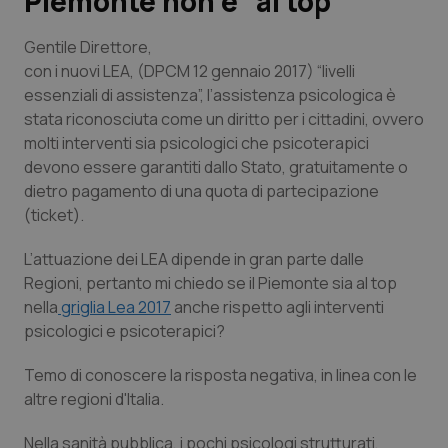
Piemonte non è “al top”
Scienza e Farmaci
Gentile Direttore,
con i nuovi LEA, (DPCM 12 gennaio 2017) “livelli
essenziali di assistenza”, l’assistenza psicologica è
Studi e Analisi
stata riconosciuta come un diritto per i cittadini, ovvero
molti interventi sia psicologici che psicoterapici
Lettere al direttore
devono essere garantiti dallo Stato, gratuitamente o
dietro pagamento di una quota di partecipazione
Edizioni Regionali
(ticket).
QS Pro
L’attuazione dei LEA dipende in gran parte dalle
Regioni, pertanto mi chiedo se il Piemonte sia al top
Professionisti Sanitari.AI
nella
griglia Lea 2017
anche rispetto agli interventi
psicologici e psicoterapici?
Abruzzo
QS Pro Gold
Temo di conoscere la risposta negativa, in linea con le
altre regioni d'Italia.
QS Club
Newsletter
Basilicata
Artrite & artrosi
Nella sanità pubblica, i pochi psicologi strutturati,