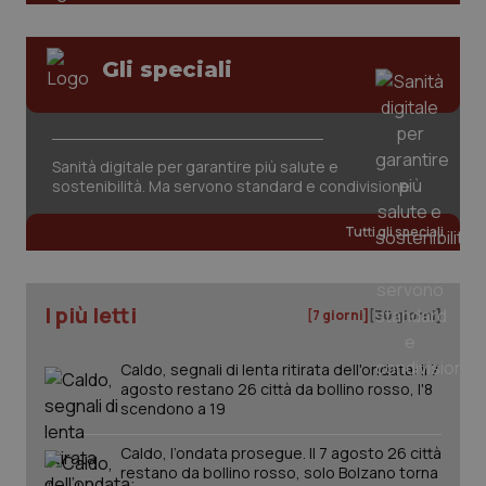
Gli speciali
CookieScriptConsent
5 mesi
CookieScript
settim
www.quotidianosanita.it
Sanità digitale per garantire più salute e
sostenibilità. Ma servono standard e condivisione
Tutti gli speciali
I più letti
[7 giorni]
[30 giorni]
Caldo, segnali di lenta ritirata dell'ondata: il 7
agosto restano 26 città da bollino rosso, l'8
scendono a 19
tracking-sites-ironfish-
www.quotidianosanita.it
4
tracking-enable
settim
2 gior
Caldo, l’ondata prosegue. Il 7 agosto 26 città
restano da bollino rosso, solo Bolzano torna