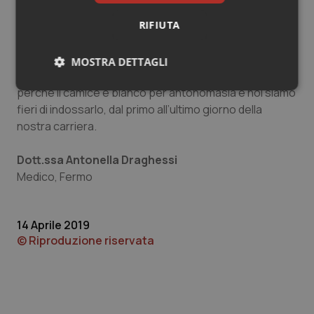
discapito di altri che sono costretti a proseguire la loro
"carriera" da precari, così come lo sono stati fin'ora e
RIFIUTA
hanno l’unica colpa di indossare un camice grigio?
MOSTRA DETTAGLI
Non possiamo andare avanti con questi camici ingrigiti,
perché il camice è bianco per antonomasia e noi siamo
Necessari
Statistici
Marketing
fieri di indossarlo, dal primo all’ultimo giorno della
nostra carriera.
Dott.ssa Antonella Draghessi
Medico, Fermo
Necessari
Statistici
Marketing
I cookie necessari contribuiscono a rendere fruibile il
14 Aprile 2019
sito web abilitandone funzionalità di base quali la
© Riproduzione riservata
navigazione sulle pagine e l'accesso alle aree
protette del sito. Il sito web non è in grado di
funzionare correttamente senza questi cookie.
Nome
Fornitore
/
Dominio
Scaden
VISITOR_PRIVACY_METADATA
5 mesi
YouTube
settim
.youtube.com