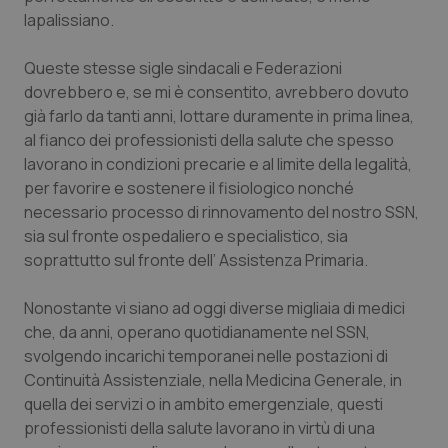
Calabria
Asma & BPCO
lapalissiano.
Campania
Car-T
Queste stesse sigle sindacali e Federazioni
dovrebbero e, se mi è consentito, avrebbero dovuto
già farlo da tanti anni, lottare duramente in prima linea,
Emilia-Romagna
Colesterolo & coronaropatie
al fianco dei professionisti della salute che spesso
lavorano in condizioni precarie e al limite della legalità,
Friuli Venezia Giulia
Dermatite Atopica
per favorire e sostenere il fisiologico nonché
necessario processo di rinnovamento del nostro SSN,
Lazio
Diabete & glucometri
sia sul fronte ospedaliero e specialistico, sia
soprattutto sul fronte dell’ Assistenza Primaria.
Liguria
Disturbi dell’umore
Nonostante vi siano ad oggi diverse migliaia di medici
Lombardia
Dolore
che, da anni, operano quotidianamente nel SSN,
svolgendo incarichi temporanei nelle postazioni di
Marche
Donna & Salute
Continuità Assistenziale, nella Medicina Generale, in
quella dei servizi o in ambito emergenziale, questi
professionisti della salute lavorano in virtù di una
Molise
Epatiti