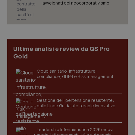
avvelenati del neocorporativismo
tracking-sites-ironfish-
www.quotidianosanita.it
4
tracking-enable
settim
2 gior
Ultime analisi e review da QS Pro
Gold
tracking-sites-ironfish-
www.quotidianosanita.it
4
Cloud sanitario: infrastrutture,
session-id
settim
compliance, GDPR e Risk management
2 gior
Gestione dell'Ipertensione resistente:
_ga
1 anno
Google LLC
dalle Linee Guida alle terapie innovative
mes
.quotidianosanita.it
Leadership Infermieristica 2026: nuovi
modelli di responsabilità e autonomia