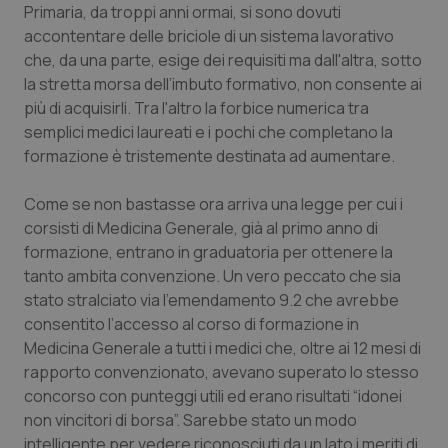
Valle D’Aosta
Oncodermatologia
Primaria, da troppi anni ormai, si sono dovuti
accontentare delle briciole di un sistema lavorativo
Veneto
Oncoematologia
che, da una parte, esige dei requisiti ma dall'altra, sotto
la stretta morsa dell’imbuto formativo, non consente ai
Oncologia & Nutrizione
più di acquisirli. Tra l'altro la forbice numerica tra
semplici medici laureati e i pochi che completano la
formazione è tristemente destinata ad aumentare.
Psoriasi & pelle
Come se non bastasse ora arriva una legge per cui i
Quotidiano Cardiologia
corsisti di Medicina Generale, già al primo anno di
formazione, entrano in graduatoria per ottenere la
Quotidiano Chirurgia
tanto ambita convenzione. Un vero peccato che sia
stato stralciato via l’emendamento 9.2 che avrebbe
Quotidiano Oncologia
consentito l’accesso al corso di formazione in
Medicina Generale a tutti i medici che, oltre ai 12 mesi di
Quotidiano Pediatria
rapporto convenzionato, avevano superato lo stesso
concorso con punteggi utili ed erano risultati “idonei
Rene & patologie urogenitali
non vincitori di borsa”. Sarebbe stato un modo
intelligente per vedere riconosciuti da un lato i meriti di