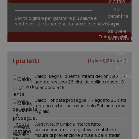
Sanità digitale per garantire più salute e
sostenibilità. Ma servono standard e condivisione
Tutti gli speciali
I più letti
[7 giorni]
[30 giorni]
Caldo, segnali di lenta ritirata dell'ondata: il 7
agosto restano 26 città da bollino rosso, l'8
scendono a 19
_ga_KM60CM4NPH
.quotidianosanita.it
1 anno
Caldo, l’ondata prosegue. Il 7 agosto 26 città
mes
restano da bollino rosso, solo Bolzano torna
in giallo
West Nile. In Umbria intercettato
precocemente il virus, attivate subito le
misure di prevenzione a tutela dei cittadini