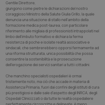
Gentile Direttore
,
giungono come pietre le dichiarazioni del nostro
Scienza e Farmaci
coraggioso Ministro della Salute Giulia Grillo, la quale
denuncia una situazione di stallo nell’ambito della
Studi e Analisi
formazione medica post-laurea, con particolare
riferimento alle migliaia di professionisti intrappolati nel
Lettere al direttore
limbo dell’imbuto formativo e dichiara la ferma
resistenza di poche e isolate realtà associative e
Edizioni Regionali
sindacali, che sembrerebbero opporsi fermamente ad
una riforma strutturata, unica possibilità che possa
consentire la sostenibilità e la prosecuzione
QS Pro
dell’erogazione dei servizi sanitari a tutti i cittadini.
Professionisti Sanitari.AI
Che manchino specialisti ospedalieri è ormai
tristemente noto, ma ciò che accade in materia di
Abruzzo
QS Pro Gold
Assistenza Primaria, fuori dai confini degli istituti di cura
più prestigiosi e dalle sale d'aspetto degli INRCA, degli
QS Club
Newsletter
Basilicata
Artrite & artrosi
Ospedali Clinicizzati o da tutte le realtà ospedaliere
perfettamente circoscritte e delineate, è meno