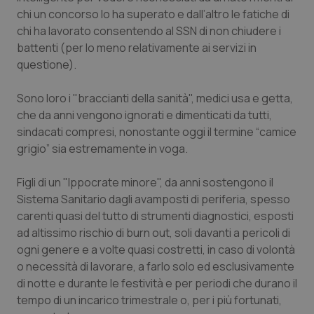
chi un concorso lo ha superato e dall’altro le fatiche di
Salute orale & impianti
chi ha lavorato consentendo al SSN di non chiudere i
battenti (per lo meno relativamente ai servizi in
Sangue & coagulazione
questione).
Tiroide
Sono loro i "braccianti della sanità", medici usa e getta,
che da anni vengono ignorati e dimenticati da tutti,
Tumore al seno
sindacati compresi, nonostante oggi il termine “camice
grigio” sia estremamente in voga.
Tumore ovarico
Figli di un "Ippocrate minore", da anni sostengono il
Tumori del Polmone & Testa Collo
Sistema Sanitario dagli avamposti di periferia, spesso
carenti quasi del tutto di strumenti diagnostici, esposti
ad altissimo rischio di burn out, soli davanti a pericoli di
Tumori gastrointestinali
ogni genere e a volte quasi costretti, in caso di volontà
o necessità di lavorare, a farlo solo ed esclusivamente
Ulcera & Reflusso
di notte e durante le festività e per periodi che durano il
tempo di un incarico trimestrale o, per i più fortunati,
Vaccini