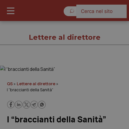
Lunedì 10 Agosto 2026
Lettere al direttore
Lettere al direttore
Cronache
QS
»
Lettere al direttore
»
I “braccianti della Sanità”
Governo e Parlamento
Regioni e Asl
I “braccianti della Sanità”
Lavoro e Professioni