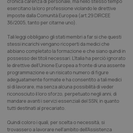
cronica carenza di personale, ma nello stesso tempo
esercitano la loro professione violando le direttive
Piemonte
HIV
imposte dalla Comunità Europea (art.29 DIRCEE
36/2005, tanto per citarne uno).
Provincia Autonoma di Bolzano
Infezioni & Febbre
Tali leggi obbligano gli stati membri a far si che questi
Provincia Autonoma di Trento
Ipertensione & Scompenso
stessi incarichi vengano ricoperti da medici che
abbiano completato la formazione e che siano quindi in
Puglia
Malattie rare
possesso dei titoli necessari. L’Italia ha perciò ignorato
le direttive dell’Unione Europea a fronte di una assente
Sardegna
Malattia di Crohn & Rettocolite Ulcerosa
programmazione e un risicato numero di figure
adeguatamente formate e ha consentito a tali medici
sì di lavorare, ma senza alcuna possibilità di veder
Sicilia
Neuroscienze & patologie neurodegenerative
riconosciuto il loro sforzo, perpetuato negli anni, di
mandare avanti i servizi essenziali del SSN, in quanto
Toscana
Obesità
tutti destinati al precariato.
Umbria
Oftalmologia
Quindi coloro i quali, per scelta o necessità, si
trovassero a lavorare nell'ambito dell'Assistenza