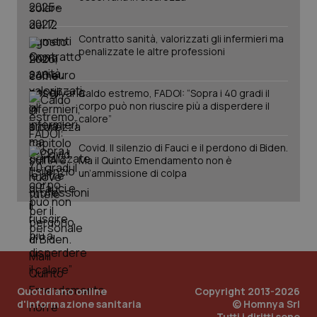
Contratto sanità, valorizzati gli infermieri ma
penalizzate le altre professioni
Caldo estremo, FADOI: “Sopra i 40 gradi il
corpo può non riuscire più a disperdere il
calore”
Covid. Il silenzio di Fauci e il perdono di Biden.
PHPSESSID
Sessio
PHP.net
Ma il Quinto Emendamento non è
www.quotidianosanita.it
un’ammissione di colpa
Quotidiano online
Copyright 2013-2026
d'informazione sanitaria
© Homnya Srl
Tutti i diritti sono