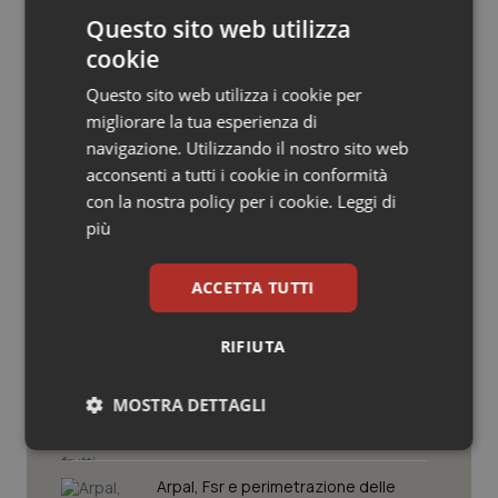
Salute orale & impianti
Questo sito web utilizza
cookie
Sangue & coagulazione
Questo sito web utilizza i cookie per
migliorare la tua esperienza di
Tiroide
navigazione. Utilizzando il nostro sito web
Potrebbe interessarti in
acconsenti a tutti i cookie in conformità
Tumore al seno
Lettere al direttore
con la nostra policy per i cookie.
Leggi di
più
Tumore ovarico
Lavorare 20 giorni ininterrottamente?
ACCETTA TUTTI
Azienda sanitaria condannata al
risarcimento ai medici
Tumori del Polmone & Testa Collo
RIFIUTA
Tumori gastrointestinali
Il contratto della sanità e i frutti
avvelenati del neocorporativismo
MOSTRA DETTAGLI
Ulcera & Reflusso
Necessari
Statistici
Marketing
Vaccini
Arpal, Fsr e perimetrazione delle