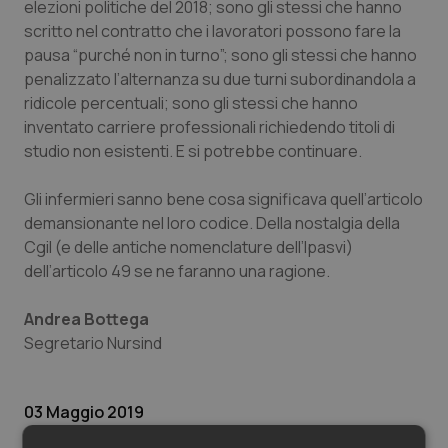
Valle D’Aosta
Oncodermatologia
elezioni politiche del 2018; sono gli stessi che hanno
scritto nel contratto che i lavoratori possono fare la
Veneto
Oncoematologia
pausa “purché non in turno”; sono gli stessi che hanno
penalizzato l’alternanza su due turni subordinandola a
ridicole percentuali; sono gli stessi che hanno
Oncologia & Nutrizione
inventato carriere professionali richiedendo titoli di
studio non esistenti. E si potrebbe continuare.
Psoriasi & pelle
Gli infermieri sanno bene cosa significava quell’articolo
Quotidiano Cardiologia
demansionante nel loro codice. Della nostalgia della
Cgil (e delle antiche nomenclature dell’Ipasvi)
Quotidiano Chirurgia
dell’articolo 49 se ne faranno una ragione.
Quotidiano Oncologia
Andrea Bottega
Segretario Nursind
Quotidiano Pediatria
03 Maggio 2019
Rene & patologie urogenitali
© Riproduzione riservata