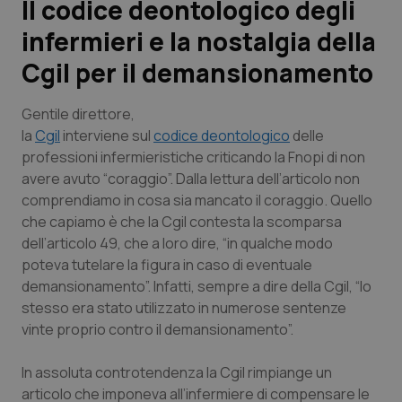
Il codice deontologico degli
infermieri e la nostalgia della
Scienza e Farmaci
Cgil per il demansionamento
Studi e Analisi
Gentile direttore
,
Lettere al direttore
la
Cgil
interviene sul
codice deontologico
delle
professioni infermieristiche criticando la Fnopi di non
avere avuto “coraggio”. Dalla lettura dell’articolo non
Edizioni Regionali
comprendiamo in cosa sia mancato il coraggio. Quello
che capiamo è che la Cgil contesta la scomparsa
QS Pro
dell’articolo 49, che a loro dire, “in qualche modo
poteva tutelare la figura in caso di eventuale
Professionisti Sanitari.AI
demansionamento”. Infatti, sempre a dire della Cgil, “lo
stesso era stato utilizzato in numerose sentenze
Abruzzo
QS Pro Gold
vinte proprio contro il demansionamento”.
QS Club
Newsletter
Basilicata
Artrite & artrosi
In assoluta controtendenza la Cgil rimpiange un
articolo che imponeva all’infermiere di compensare le