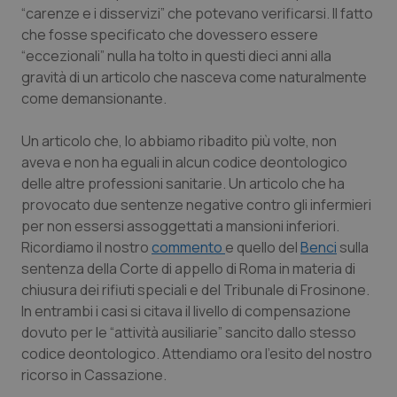
Calabria
Asma & BPCO
“carenze e i disservizi” che potevano verificarsi. Il fatto
che fosse specificato che dovessero essere
“eccezionali” nulla ha tolto in questi dieci anni alla
Campania
Car-T
gravità di un articolo che nasceva come naturalmente
come demansionante.
Emilia-Romagna
Colesterolo & coronaropatie
Un articolo che, lo abbiamo ribadito più volte, non
Friuli Venezia Giulia
Dermatite Atopica
aveva e non ha eguali in alcun codice deontologico
delle altre professioni sanitarie. Un articolo che ha
Lazio
Diabete & glucometri
provocato due sentenze negative contro gli infermieri
per non essersi assoggettati a mansioni inferiori.
Liguria
Disturbi dell’umore
Ricordiamo il nostro
commento
e quello del
Benci
sulla
sentenza della Corte di appello di Roma in materia di
Lombardia
Dolore
chiusura dei rifiuti speciali e del Tribunale di Frosinone.
In entrambi i casi si citava il livello di compensazione
dovuto per le “attività ausiliarie” sancito dallo stesso
Marche
Donna & Salute
codice deontologico. Attendiamo ora l’esito del nostro
ricorso in Cassazione.
Molise
Epatiti