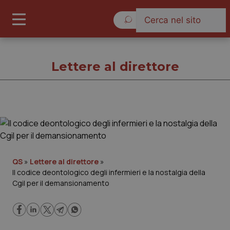
Giovedì 6 Agosto 2026
Lettere al direttore
Lettere al direttore
Cronache
QS
»
Lettere al direttore
»
Il codice deontologico degli infermieri e la nostalgia della
Governo e Parlamento
Cgil per il demansionamento
Regioni e Asl
Lavoro e Professioni