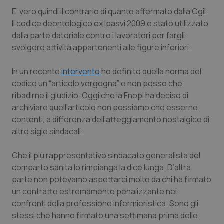
E’ vero quindi il contrario di quanto affermato dalla Cgil.
Piemonte
HIV
Il codice deontologico ex Ipasvi 2009 è stato utilizzato
dalla parte datoriale contro i lavoratori per fargli
Provincia Autonoma di Bolzano
Infezioni & Febbre
svolgere attività appartenenti alle figure inferiori.
Provincia Autonoma di Trento
Ipertensione & Scompenso
In un recente
intervento
ho definito quella norma del
codice un “articolo vergogna” e non posso che
Puglia
Malattie rare
ribadirne il giudizio. Oggi che la Fnopi ha deciso di
archiviare quell’articolo non possiamo che esserne
contenti, a differenza dell’atteggiamento nostalgico di
Sardegna
Malattia di Crohn & Rettocolite Ulcerosa
altre sigle sindacali.
Sicilia
Neuroscienze & patologie neurodegenerative
Che il più rappresentativo sindacato generalista del
comparto sanità lo rimpianga la dice lunga. D’altra
Toscana
Obesità
parte non potevamo aspettarci molto da chi ha firmato
un contratto estremamente penalizzante nei
Umbria
Oftalmologia
confronti della professione infermieristica. Sono gli
stessi che hanno firmato una settimana prima delle