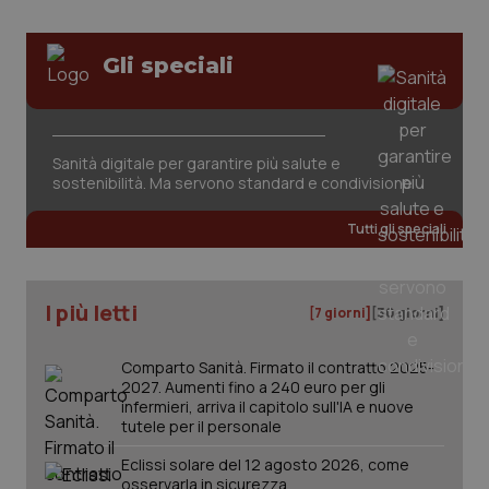
tracking-sites-ironfish-
www.quotidianosanita.it
4
Gli speciali
session-id
settim
2 gior
Sanità digitale per garantire più salute e
_ga
1 anno
sostenibilità. Ma servono standard e condivisione
Google LLC
mes
.quotidianosanita.it
Tutti gli speciali
I più letti
[7 giorni]
[30 giorni]
Comparto Sanità. Firmato il contratto 2025-
2027. Aumenti fino a 240 euro per gli
infermieri, arriva il capitolo sull'IA e nuove
tutele per il personale
Eclissi solare del 12 agosto 2026, come
osservarla in sicurezza