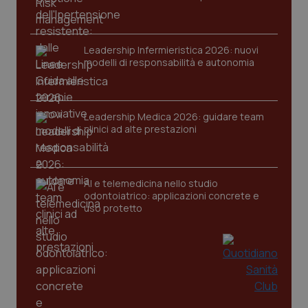
Leadership Infermieristica 2026: nuovi
modelli di responsabilità e autonomia
CookieScriptConsent
5 mesi
CookieScript
settim
www.quotidianosanita.it
Leadership Medica 2026: guidare team
clinici ad alte prestazioni
AI e telemedicina nello studio
odontoiatrico: applicazioni concrete e
uso protetto
tracking-sites-ironfish-
www.quotidianosanita.it
4
tracking-enable
settim
2 gior