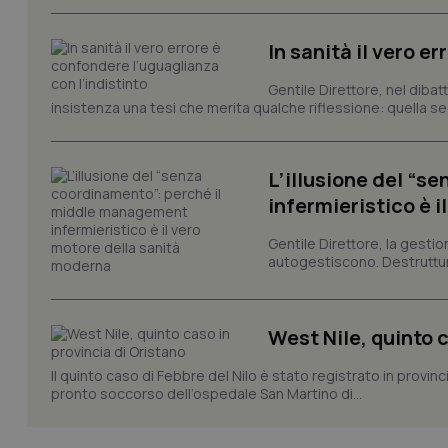
Nome
VISITOR_PRIVACY_
In sanità il vero e
Gentile Direttore, nel diba
insistenza una tesi che merita qualche riflessione: quella se
CookieScriptConse
L’illusione del “
infermieristico è 
tracking-sites-ironf
tracking-enable
Gentile Direttore, la gestio
autogestiscono. Destruttura
tracking-sites-ironf
session-id
West Nile, quinto c
_ga
Il quinto caso di Febbre del Nilo è stato registrato in provin
pronto soccorso dell’ospedale San Martino di...