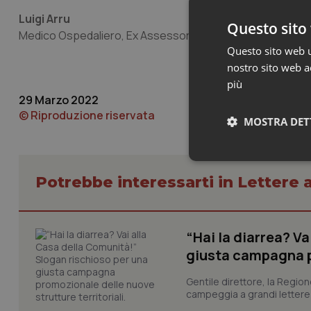
Luigi Arru
Questo sito 
Medico Ospedaliero, Ex Assessore dell’Igiene e sanità, a
Questo sito web ut
nostro sito web ac
più
29 Marzo 2022
© Riproduzione riservata
MOSTRA DET
Neces
Potrebbe interessarti in Lettere a
“Hai la diarrea? V
giusta campagna pr
Gentile direttore, la Regio
I cookie necessari con
campeggia a grandi lettere ma
e l'accesso alle aree 