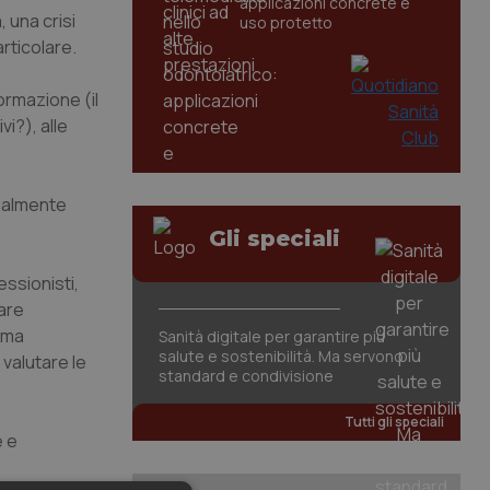
applicazioni concrete e
, una crisi
uso protetto
rticolare.
ormazione (il
i?), alle
inalmente
Gli speciali
ssionisti,
mare
tema
Sanità digitale per garantire più
salute e sostenibilità. Ma servono
valutare le
standard e condivisione
Tutti gli speciali
e e