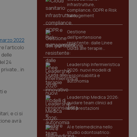
infrastrutture,
compliance, GDPR e Risk
management
Gestione
dell'Ipertensione
marzo 2022
resistente: dalle Linee
e l’articolo
Guida alle terapie
innovative
 delle
del 24
Leadership Infermieristica
private… in
2026: nuovi modelli di
responsabilità e
autonomia
ti e
Leadership Medica 2026:
guidare team clinici ad
alte prestazioni
ri, e ci si
zione avrà
AI e telemedicina nello
studio odontoiatrico: