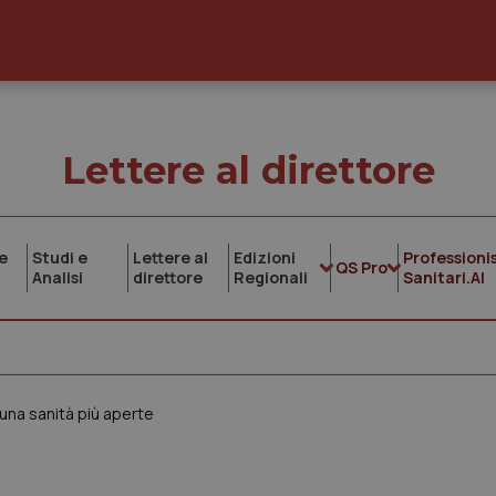
Lettere al direttore
e
Studi e
Lettere al
Edizioni
Professionis
QS Pro
Analisi
direttore
Regionali
Sanitari.AI
 una sanità più aperte