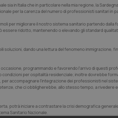
 sia in Italia che in particolare nella mia regione, la Sardegna
nale per la carenza del numero di professionisti sanitari in pa
oli per migliorare il nostro sistema sanitario partendo dalla f
 essere ridotto, mantenendo o elevando gli standard qualitativ
bili soluzioni, dando una lettura del fenomeno immigrazione, f
 occasione, programmando e favorendo l'arrivo di questi profe
o condizioni per ospitalità residenziale; inoltre dovrebbe for
li, per accompagnare l'integrazione dei professionisti nel sis
tenze, che ci obbligherebbe, allo stesso tempo, a rivedere e 
rta, potrà iniziare a contrastare la crisi demografica general
stema Sanitario Nazionale.