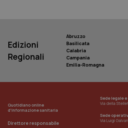
PHPSESSID
Abruzzo
Edizioni
Basilicata
_ga_KM60CM4NPH
Calabria
Regionali
Campania
Emilia-Romagna
Nome
Nome
VISITOR_INFO1_LIV
_ga_0VMQEQKQ1N
Sede legale e
Via della Stell
__Secure-YNID
Quotidiano online
d'informazione sanitaria
Sede operati
Via Luigi Galva
Direttore responsabile
YSC