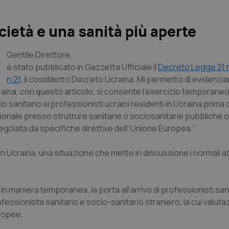
cietà e una sanità più aperte
Gentile Direttore,
è stato pubblicato in Gazzetta Ufficiale il
Decreto Legge 21 
n.21
, il cosiddetto Decreto Ucraina. Mi permetto di evidenziar
craina, con questo articolo, si consente l'esercizio temporaneo
o sanitario si professionisti ucraini residenti in Ucraina prima 
ionale presso strutture sanitarie o sociosanitarie pubbliche o 
egolata da specifiche direttive dell' Unione Europea.”
in Ucraina, una situazione che mette in discussione i normali at
 maniera temporanea, la porta all'arrivo di professionisti sanita
essionista sanitario e socio-sanitario straniero, la cui valuta
ropee.