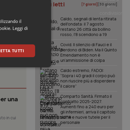
I più letti
[7 giorni]
[30 giorni]
Caldo, segnali di lenta ritirata
ilizzando il
dell'ondata: il 7 agosto
cookie.
Leggi di
restano 26 città da bollino
rosso, l'8 scendono a 19
Covid. Il silenzio di Fauci e il
perdono di Biden. Ma il Quinto
ETTA TUTTI
Emendamento non è
un’ammissione di colpa
keting
Caldo estremo, FADOI:
“Sopra i 40 gradi il corpo può
non riuscire più a disperdere
il calore”
Comparto Sanità. Firmato il
per una
contratto 2025-2027.
Aumenti fino a 240 euro per
gli infermieri, arriva il capitolo
sull'IA e nuove tutele per il
to in cui
igazione sulle pagine
personale
kie.