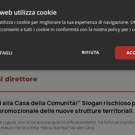
web utilizza cookie
ssistenza sociale della Regione Sardegna
ilizza i cookie per migliorare la tua esperienza di navigazione. Ut
consenti a tutti i cookie in conformità con la nostra policy per i 
RIFIUTA
TAGLI
ACC
sari
Statistici
Mar
l direttore
ai alla Casa della Comunità!” Slogan rischioso 
omozionale delle nuove strutture territoriali.
Necessari
Statistici
Marketing
ne Liguria, non si sa ancora quanto efficacemente, ha fatto un manifes
tribuiscono a rendere fruibile il sito web abilitandone funzionalità di base quali la nav
iuscole la scritta ”Hai la diarrea? Vai alla Casa...
protette del sito. Il sito web non è in grado di funzionare correttamente senza questi coo