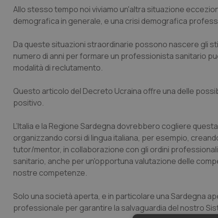
Allo stesso tempo noi viviamo un'altra situazione eccezionale
demografica in generale, e una crisi demografica professio
Da queste situazioni straordinarie possono nascere gli stim
numero di anni per formare un professionista sanitario può
modalità di reclutamento.
Questo articolo del Decreto Ucraina offre una delle possi
positivo.
L’Italia e la Regione Sardegna dovrebbero cogliere questa
organizzando corsi di lingua italiana, per esempio, creand
tutor/mentor, in collaborazione con gli ordini professiona
sanitario, anche per un'opportuna valutazione delle compe
nostre competenze.
Solo una società aperta, e in particolare una Sardegna ape
professionale per garantire la salvaguardia del nostro Si