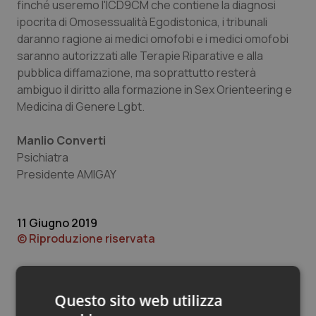
Valle D’Aosta
Oncodermatologia
finché useremo l'ICD9CM che contiene la diagnosi
ipocrita di Omosessualità Egodistonica, i tribunali
Veneto
Oncoematologia
daranno ragione ai medici omofobi e i medici omofobi
saranno autorizzati alle Terapie Riparative e alla
pubblica diffamazione, ma soprattutto resterà
Oncologia & Nutrizione
ambiguo il diritto alla formazione in Sex Orienteering e
Medicina di Genere Lgbt.
Psoriasi & pelle
Manlio Converti
Quotidiano Cardiologia
Psichiatra
Presidente AMIGAY
Quotidiano Chirurgia
Quotidiano Oncologia
11 Giugno 2019
© Riproduzione riservata
Quotidiano Pediatria
Rene & patologie urogenitali
Questo sito web utilizza