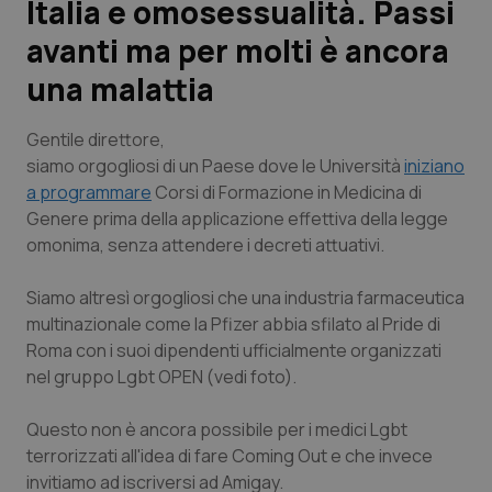
Italia e omosessualità. Passi
avanti ma per molti è ancora
Scienza e Farmaci
una malattia
Studi e Analisi
Gentile direttore
,
Lettere al direttore
siamo orgogliosi di un Paese dove le Università
iniziano
a programmare
Corsi di Formazione in Medicina di
Genere prima della applicazione effettiva della legge
Edizioni Regionali
omonima, senza attendere i decreti attuativi.
QS Pro
Siamo altresì orgogliosi che una industria farmaceutica
multinazionale come la Pfizer abbia sfilato al Pride di
Professionisti Sanitari.AI
Roma con i suoi dipendenti ufficialmente organizzati
nel gruppo Lgbt OPEN (vedi foto).
Abruzzo
QS Pro Gold
Questo non è ancora possibile per i medici Lgbt
QS Club
Newsletter
Basilicata
Artrite & artrosi
terrorizzati all'idea di fare Coming Out e che invece
invitiamo ad iscriversi ad Amigay.