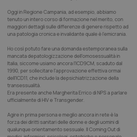
Calabria
Asma & BPCO
Oggi in Regione Campania, ad esempio, abbiamo
tenuto un intero corso di formazione nel merito, con
Campania
Car-T
maggiori dettagli sulle differenze di genere rispetto ad
una patologia cronica e invalidante quale è l'emicrania.
Emilia-Romagna
Colesterolo & coronaropatie
Ho così potuto fare una domanda estemporanea sulla
Friuli Venezia Giulia
Dermatite Atopica
mancata depatologizzazione dell'omosessualità in
Italia, siccome usiamo ancora l'ICD9CM, scaduto dal
Lazio
Diabete & glucometri
1990, per sollecitare l'approvazione effettiva ormai
dell'ICD11, che include la depsichiatrizzazione della
Liguria
Disturbi dell’umore
transessualità.
Era presente anche Margherita Errico di NPS a parlare
Lombardia
Dolore
ufficialmente di HIV e Transgender.
Agire in prima persona e meglio ancora in rete è la
Marche
Donna & Salute
forza dei diritti sanitari delle donne e degli uomini di
qualunque orientamento sessuale. Il Coming Out di
Molise
Epatiti
medici, infermieri, psicologi, ostetriche e personale