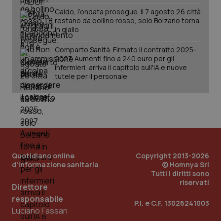
Caldo, l’ondata prosegue. Il 7 agosto 26 città
restano da bollino rosso, solo Bolzano torna
in giallo
Comparto Sanità. Firmato il contratto 2025-
2027. Aumenti fino a 240 euro per gli
infermieri, arriva il capitolo sull'IA e nuove
tutele per il personale
PHPSESSID
Sessio
PHP.net
www.quotidianosanita.it
Quotidiano online
Copyright 2013-2026
d'informazione sanitaria
© Homnya Srl
Tutti i diritti sono
riservati
Direttore
responsabile
P.I. e C.F. 13026241003
Luciano Fassari