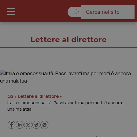
Domenica 9 Agosto 2026
Lettere al direttore
Lettere al direttore
Cronache
QS
»
Lettere al direttore
»
Italia e omosessualità. Passi avanti ma per molti è ancora
Governo e Parlamento
una malattia
Regioni e Asl
Lavoro e Professioni