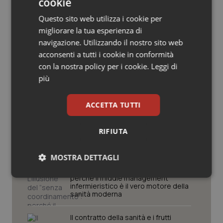
cookie
Salute orale & impianti
Questo sito web utilizza i cookie per
Potrebbe interessarti in
migliorare la tua esperienza di
Sangue & coagulazione
Lettere al direttore
navigazione. Utilizzando il nostro sito web
acconsenti a tutti i cookie in conformità
Tiroide
con la nostra policy per i cookie.
Leggi di
“Hai la diarrea? Vai alla Casa della
più
Comunità!” Slogan rischioso per una
Tumore al seno
giusta campagna promozionale delle
nuove strutture territoriali.
ACCETTA TUTTI
Tumore ovarico
In sanità il vero errore è confondere
l’uguaglianza con l’indistinto
RIFIUTA
Tumori del Polmone & Testa Collo
MOSTRA DETTAGLI
Tumori gastrointestinali
L’illusione del “senza coordinamento”:
perché il middle management
Necessari
Statistici
Marketing
infermieristico è il vero motore della
Ulcera & Reflusso
sanità moderna
Vaccini
Il contratto della sanità e i frutti