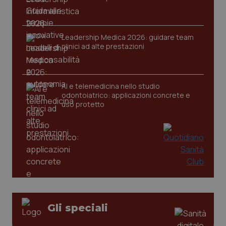
Leadership Medica 2026: guidare team
CookieScriptConsent
5 mesi
CookieScript
clinici ad alte prestazioni
settim
www.quotidianosanita.it
AI e telemedicina nello studio
odontoiatrico: applicazioni concrete e
uso protetto
tracking-sites-ironfish-
www.quotidianosanita.it
4
tracking-enable
settim
2 gior
Gli speciali