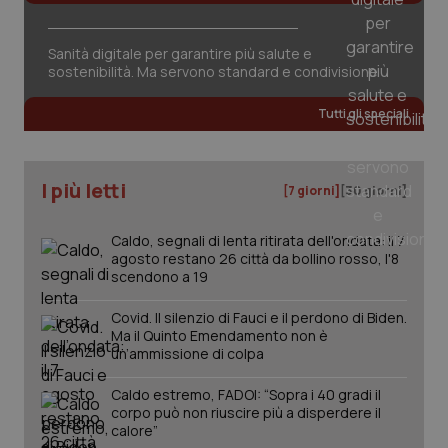
tracking-sites-ironfish-
www.quotidianosanita.it
4
session-id
settim
2 gior
Sanità digitale per garantire più salute e
sostenibilità. Ma servono standard e condivisione
Tutti gli speciali
_ga
1 anno
Google LLC
mes
.quotidianosanita.it
I più letti
[7 giorni]
[30 giorni]
Caldo, segnali di lenta ritirata dell'ondata: il 7
agosto restano 26 città da bollino rosso, l'8
scendono a 19
Covid. Il silenzio di Fauci e il perdono di Biden.
Ma il Quinto Emendamento non è
un’ammissione di colpa
Caldo estremo, FADOI: “Sopra i 40 gradi il
corpo può non riuscire più a disperdere il
calore”