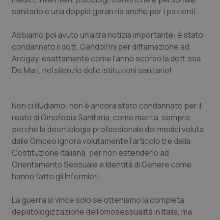
sanitario è una doppia garanzia anche per i pazienti.
Piemonte
HIV
Abbiamo poi avuto un'altra notizia importante: è stato
Provincia Autonoma di Bolzano
Infezioni & Febbre
condannato il dott. Gandolfini per diffamazione ad
Arcigay, esattamente come l'anno scorso la dott.ssa
Provincia Autonoma di Trento
Ipertensione & Scompenso
De Mari, nel silenzio delle istituzioni sanitarie!
Puglia
Malattie rare
Non ci illudiamo: non è ancora stato condannato per il
reato di Omofobia Sanitaria, come merita, sempre
Sardegna
Malattia di Crohn & Rettocolite Ulcerosa
perché la deontologia professionale dei medici voluta
dalle Omceo ignora volutamente l'articolo tre della
Sicilia
Neuroscienze & patologie neurodegenerative
Costituzione Italiana, per non estenderlo ad
Orientamento Sessuale e Identità di Genere come
Toscana
Obesità
hanno fatto gli Infermieri.
Umbria
Oftalmologia
La guerra si vince solo se otteniamo la completa
depatologizzazione dell'omosessualità in Italia, ma