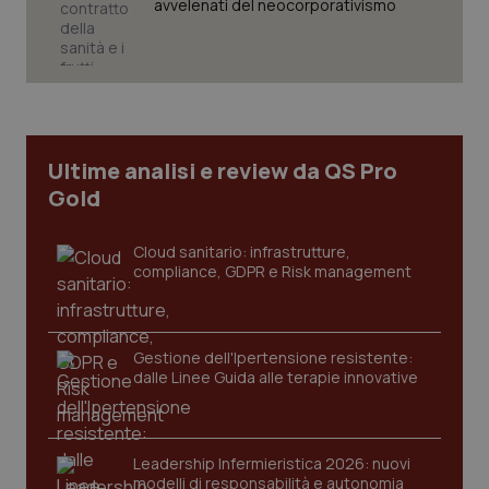
avvelenati del neocorporativismo
Necessari
Statistici
Marketing
I cookie necessari contribuiscono a rendere fruibile il
sito web abilitandone funzionalità di base quali la
navigazione sulle pagine e l'accesso alle aree
protette del sito. Il sito web non è in grado di
Ultime analisi e review da QS Pro
funzionare correttamente senza questi cookie.
Gold
Nome
Fornitore
/
Dominio
Scaden
VISITOR_PRIVACY_METADATA
5 mesi
YouTube
settim
.youtube.com
Cloud sanitario: infrastrutture,
compliance, GDPR e Risk management
Gestione dell'Ipertensione resistente:
dalle Linee Guida alle terapie innovative
Leadership Infermieristica 2026: nuovi
modelli di responsabilità e autonomia