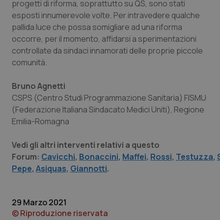
progetti di riforma, soprattutto su QS, sono stati
esposti innumerevole volte. Per intravedere qualche
pallida luce che possa somigliare ad una riforma
occorre, per il momento, affidarsi a sperimentazioni
controllate da sindaci innamorati delle proprie piccole
comunità.
Bruno Agnetti
CSPS (Centro Studi Programmazione Sanitaria) FISMU
(Federazione Italiana Sindacato Medici Uniti), Regione
Emilia-Romagna
Vedi gli altri interventi relativi a questo
Forum:
Cavicchi
,
Bonaccini
,
Maffei
,
Rossi
,
Testuzza
,
Pepe
,
Asiquas
,
Giannotti
.
29 Marzo 2021
© Riproduzione riservata