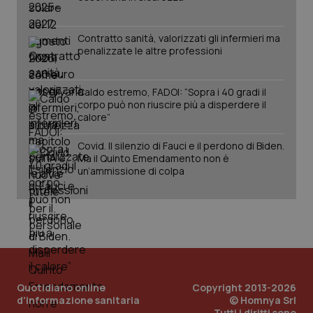
Nome
Fornitore
/
Dominio
Sca
Contratto sanità, valorizzati gli infermieri ma
VISITOR_PRIVACY_METADATA
5 m
YouTube
sett
.youtube.com
penalizzate le altre professioni
Caldo estremo, FADOI: “Sopra i 40 gradi il
corpo può non riuscire più a disperdere il
calore”
Covid. Il silenzio di Fauci e il perdono di Biden.
Ma il Quinto Emendamento non è
CookieScriptConsent
5 m
CookieScript
un’ammissione di colpa
sett
www.quotidianosanita.it
tracking-sites-ironfish-
www.quotidianosanita.it
tracking-enable
sett
2 g
Quotidiano online
Copyright 2013-2026
d'informazione sanitaria
© Homnya Srl
Tutti i diritti sono