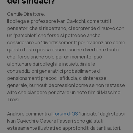
dei sindaci?
Scienza e Farmaci
Gentile Direttore,
il collega e professore Ivan Cavicchi, come tutti i
pensatori che si rispettano, ci sorprende di nuovo con
Studi e Analisi
un “pamphlet” che forse si potrebbe anche
considerare un “divertissement” per evidenziare come
Lettere al direttore
questo testo possa essere anche divertente tanto
che, forse anche solo per un momento, può
Edizioni Regionali
allontanare dai colleghi le inquietudini e le
contraddizioni generatrici probabilmente di
QS Pro
pensionamenti precoci, sfiducia, disinteresse
generale, burnout, depressioni come se non restasse
Professionisti Sanitari.AI
altro che piangere per citare un noto film di Massimo
Troisi.
Abruzzo
QS Pro Gold
Analisi e commenti al
Forum di QS
“lanciato” dagli stessi
QS Club
Newsletter
Ivan Cavicchi e Cesare Fassari sono già stati
Basilicata
Artrite & artrosi
estesamente illustrati ed approfonditi da tanti autori.