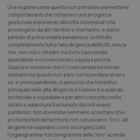
Valle D’Aosta
Oncodermatologia
Una regione come questa non potrebbe permettersi
comportamenti che richiamino una arroganza
Veneto
Oncoematologia
gestionale imponendo alla città commissari che
provengono da altri territori e che hanno, in pieno
Oncologia & Nutrizione
periodo di prima ondata pandemica, sostituito
completamente tutta l’alta dirigenza dell’AUSL senza
Psoriasi & pelle
che, non solo i cittadini, ma tutto il personale
dipendente e convenzionato sappia il perchè.
Quotidiano Cardiologia
Qualcuno sostiene che il Covid cambierà il mondo
sanitario ma questo non pare corrispondere al vero
Quotidiano Chirurgia
se, in piena pandemia, si annuncia che l’obiettivo
principale delle alte dirigenze è l’unione tra azienda
territoriale e ospedaliera per altro concetto molto
Quotidiano Oncologia
datato e addirittura frantumato dai noti eventi
pandemici. Non dovrebbe nemmeno accettare che i
Quotidiano Pediatria
professionisti del territorio non conoscano i “loro” alti
dirigenti né sappiano come sia organizzato
Rene & patologie urogenitali
l’organigramma-funzionigramma della “loro” azienda.