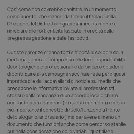
Salute orale & impianti
Così come non dovrebbe capitare, in un momento
come questo, che manchi da tempo il titolare della
Sangue & coagulazione
Direzione del Distretto in grado immediatamente di
rimediare alle forti criticità lasciate in eredità dalla
Tiroide
pregressa gestione e dalle fasi covid.
Queste carenze creano forti difficoltà ai colleghi della
Tumore al seno
medicina generale compressi dalle loro responsabilità
deontologiche e professionali e dal sincero desiderio
Tumore ovarico
di contribuire alla campagna vaccinale resa però quasi
impraticabile dall’accavallarsi di notizie sui media che
Tumori del Polmone & Testa Collo
precedono le informative inviate ai professionisti
stessi e dalla mancanza di un accordo locale chiaro
Tumori gastrointestinali
non tanto per i compensi ( in questo momento è molto
più importante il concetto di ruolo/funzione a fronte
Ulcera & Reflusso
dello slogan orario/salario ) ma per avere almeno un
documento che funzioni anche come percorso stabile
Vaccini
pur nella considerazione delle variabili quotidiane