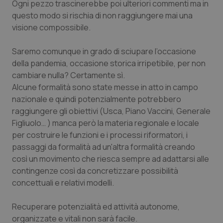
Ogni pezzo trascinerebbe poi ulteriori commenti ma in
Calabria
Asma & BPCO
questo modo si rischia di non raggiungere mai una
visione compossibile.
Campania
Car-T
Saremo comunque in grado di sciupare l’occasione
Emilia-Romagna
Colesterolo & coronaropatie
della pandemia, occasione storica irripetibile, per non
cambiare nulla? Certamente sì.
Friuli Venezia Giulia
Dermatite Atopica
Alcune formalità sono state messe in atto in campo
nazionale e quindi potenzialmente potrebbero
Lazio
Diabete & glucometri
raggiungere gli obiettivi (Usca, Piano Vaccini, Generale
Figliuolo… ) manca però la materia regionale e locale
per costruire le funzioni e i processi riformatori, i
Liguria
Disturbi dell’umore
passaggi da formalità ad un'altra formalità creando
così un movimento che riesca sempre ad adattarsi alle
Lombardia
Dolore
contingenze così da concretizzare possibilità
concettuali e relativi modelli.
Marche
Donna & Salute
Recuperare potenzialità ed attività autonome,
Molise
Epatiti
organizzate e vitali non sarà facile.