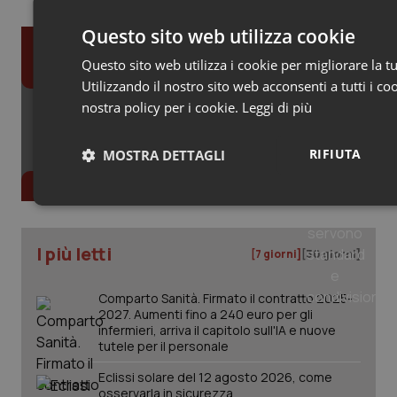
Questo sito web utilizza cookie
Gli speciali
Questo sito web utilizza i cookie per migliorare la t
Utilizzando il nostro sito web acconsenti a tutti i co
nostra policy per i cookie.
Leggi di più
Sanità digitale per garantire più salute e
sostenibilità. Ma servono standard e condivisione
RIFIUTA
MOSTRA DETTAGLI
Tutti gli speciali
Necessari
Statistici
I più letti
[7 giorni]
[30 giorni]
Comparto Sanità. Firmato il contratto 2025-
2027. Aumenti fino a 240 euro per gli
infermieri, arriva il capitolo sull'IA e nuove
Necessari
Statistici
Marke
tutele per il personale
I cookie necessari contribuiscono a rendere fruibile il sito web abil
Eclissi solare del 12 agosto 2026, come
navigazione sulle pagine e l'accesso alle aree protette del sito. Il 
osservarla in sicurezza
correttamente senza questi cookie.