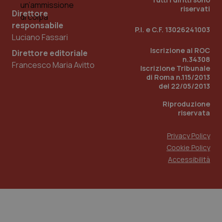
tracking-sites-ironfish-
www.quotidianosanita.it
riservati
Direttore
session-id
sett
2 g
responsabile
P.I. e C.F. 13026241003
Luciano Fassari
Iscrizione al ROC
Direttore editoriale
_ga
1 a
Google LLC
n.34308
Francesco Maria Avitto
m
.quotidianosanita.it
Iscrizione Tribunale
di Roma n.115/2013
del 22/05/2013
Riproduzione
riservata
Privacy Policy
Cookie Policy
Accessibilità
PHPSESSID
Ses
PHP.net
www.quotidianosanita.it