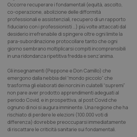
Occorre recuperare i fondamentali (equità, ascolto,
Piemonte
HIV
co-operazione, abolizione delle difformità
professionali e assistenziali, recupero di un rapporto
Provincia Autonoma di Bolzano
Infezioni & Febbre
fiduciario con i professionisti …) più volte attaccati dal
desiderio irrefrenabile di spingere oltre ogni limite la
para-subordinazione protocollare tanto che ogni
Provincia Autonoma di Trento
Ipertensione & Scompenso
giorno sembrano moltiplicarsi compiti incomprensibili
in una ridondanza ripetitiva fredda e senz’anima.
Puglia
Malattie rare
Gli insegnamenti (Peppone e Don Camillo) che
Sardegna
Malattia di Crohn & Rettocolite Ulcerosa
emergono dalla nebbia del “mondo piccolo” che
trasforma gli elaborati dei norcini in culatelli “supremi”
Sicilia
Neuroscienze & patologie neurodegenerative
non pare aver prodotto apprendimenti adeguati al
periodo Covid, e in prospettiva, al post Covid che
Toscana
Obesità
ognuno di noi si augura imminente. Una regione che ha
rischiato di perdere le elezioni (100.000 voti di
Umbria
Oftalmologia
differenza) dovrebbe preoccuparsi immediatamente
di riscattare le criticità sanitarie sui fondamentali.