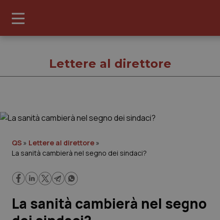
Lettere al direttore
Lettere al diret
Cronache
QS
»
Lettere al direttore
»
La sanità cambierà nel segno dei sindaci?
Governo e Parlamento
Regioni e Asl
La sanità cambierà nel segno
Lavoro e Professioni