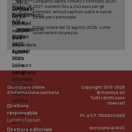
Comparto Sanità. Firmato il contratto 2025-
2027. Aumenti fino a 240 euro per gli
infermieri, arriva il capitolo sull'IA e nuove
tutele per il personale
Eclissi solare del 12 agosto 2026, come
osservarla in sicurezza
Quotidiano online
Copyright 2013-2026
_ga_KM60CM4NPH
.quotidianosanita.it
1 anno
d'informazione sanitaria
© Homnya Srl
mes
Tutti i diritti sono
riservati
Direttore
responsabile
P.I. e C.F. 13026241003
Luciano Fassari
Iscrizione al ROC
Direttore editoriale