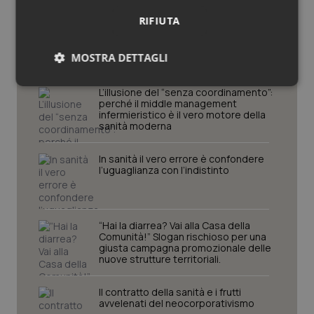
RIFIUTA
Potrebbe interessarti in
Lettere al direttore
MOSTRA DETTAGLI
Necessari
Statistici
Marketing
L’illusione del “senza coordinamento”:
perché il middle management
infermieristico è il vero motore della
sanità moderna
In sanità il vero errore è confondere
l’uguaglianza con l’indistinto
Necessari
Statistici
Marketing
I cookie necessari contribuiscono a rendere fruibile il
sito web abilitandone funzionalità di base quali la
“Hai la diarrea? Vai alla Casa della
navigazione sulle pagine e l'accesso alle aree
Comunità!” Slogan rischioso per una
protette del sito. Il sito web non è in grado di
giusta campagna promozionale delle
funzionare correttamente senza questi cookie.
nuove strutture territoriali.
Nome
Fornitore
/
Dominio
Scaden
Il contratto della sanità e i frutti
VISITOR_PRIVACY_METADATA
5 mesi
YouTube
avvelenati del neocorporativismo
settim
.youtube.com