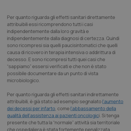
Calabria
Asma & BPCO
Per quanto riguarda
gli effetti sanitari direttamente
Campania
Car-T
attribuibili
essi ricomprendono tutti i casi
indipendentemente dalla loro gravità e
Emilia-Romagna
Colesterolo & coronaropatie
indipendentemente dalla diagnosi di certezza. Quindi
sono ricompresi sia quelli paucisintomatici che quelli
Friuli Venezia Giulia
Dermatite Atopica
causa di ricovero in terapia intensiva o addirittura di
decesso. E sono ricompresi tutti quei casi che
Lazio
Diabete & glucometri
“sappiamo” essersi verificati e che non è stato
possibile documentare da un punto di vista
Liguria
Disturbi dell’umore
microbiologico.
Per quanto riguarda
gli effetti sanitari indirettamente
Lombardia
Dolore
attribuibili
, è già stato ad esempio segnalato
l’aumento
dei decessi per infarto
, come
l’abbassamento della
Marche
Donna & Salute
qualità dell’assistenza ai pazienti oncologic
i. Si tenga
presente che tutta la “normale” attività sia territoriale
Molise
Epatiti
che ospedaliera è stata fortemente penalizzata