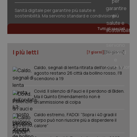
Sanità digitale per garantire più salute e
sostenibilità. Ma servono standard e condivisione
Tutti gli speciali
I più letti
[7 giorni]
[30 giorni]
Caldo, segnali di lenta ritirata dell'ondata: il 7
agosto restano 26 città da bollino rosso, l'8
scendono a 19
Covid. Il silenzio di Fauci e il perdono di Biden.
Ma il Quinto Emendamento non è
un’ammissione di colpa
Caldo estremo, FADOI: “Sopra i 40 gradi il
PHPSESSID
Sessio
PHP.net
corpo può non riuscire più a disperdere il
www.quotidianosanita.it
calore”