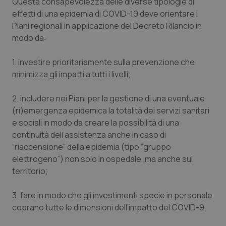
Valle D’Aosta
Oncodermatologia
Questa consapevolezza delle diverse tipologie di
effetti di una epidemia di COVID-19 deve orientare i
Piani regionali in applicazione del Decreto Rilancio in
Veneto
Oncoematologia
modo da:
Oncologia & Nutrizione
1. investire prioritariamente sulla prevenzione che
minimizza gli impatti a tutti i livelli;
Psoriasi & pelle
2. includere nei Piani per la gestione di una eventuale
Quotidiano Cardiologia
(ri)emergenza epidemica la totalità dei servizi sanitari
e sociali in modo da creare la possibilità di una
Quotidiano Chirurgia
continuità dell’assistenza anche in caso di
“riaccensione” della epidemia (tipo “gruppo
Quotidiano Oncologia
elettrogeno”) non solo in ospedale, ma anche sul
territorio;
Quotidiano Pediatria
3. fare in modo che gli investimenti specie in personale
coprano tutte le dimensioni dell’impatto del COVID-9.
Rene & patologie urogenitali