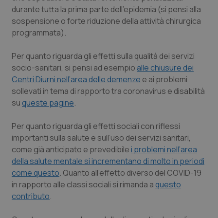
durante tutta la prima parte dell’epidemia (si pensi alla
Piemonte
HIV
sospensione o forte riduzione della attività chirurgica
programmata).
Provincia Autonoma di Bolzano
Infezioni & Febbre
Per quanto riguarda
gli effetti sulla qualità dei servizi
Provincia Autonoma di Trento
Ipertensione & Scompenso
socio-sanitari,
si pensi ad esempio
alle chiusure dei
Centri Diurni nell’area delle demenze
e ai problemi
sollevati in tema di rapporto tra coronavirus e disabilità
Puglia
Malattie rare
su
queste pagine
.
Sardegna
Malattia di Crohn & Rettocolite Ulcerosa
Per quanto riguarda
gli effetti sociali con riflessi
importanti sulla salute e sull’uso dei servizi
sanitari,
Sicilia
Neuroscienze & patologie neurodegenerative
come già anticipato e prevedibile
i problemi nell’area
della salute mentale si incrementano di molto in periodi
Toscana
Obesità
come questo
. Quanto all’effetto diverso del COVID-19
in rapporto alle classi sociali si rimanda a
questo
Umbria
Oftalmologia
contributo
.