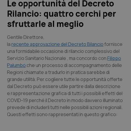
Le opportunità del Decreto
Rilancio: quattro cerchi per
Scienza e Farmaci
sfruttarle al meglio
Studi e Analisi
Gentile Direttore
,
Lettere al direttore
la
recente approvazione del Decreto Bilancio
fornisce
una formidabile occasione di rilancio complessivo del
Servizio Sanitario Nazionale , ma concordo con
Filippo
Edizioni Regionali
Palumbo
che un processo di accompagnamento delle
Regioni chiamate a tradurlo in pratica sarebbe di
QS Pro
grande utilità. Per cogliere tutte le opportunità offerte
dal Decreto può essere utile partire dalla descrizione
Professionisti Sanitari.AI
e rappresentazione grafica di tutti i possibili effetti del
COVID-19 perché il Decreto in modo davvero illuminato
Abruzzo
QS Pro Gold
prevede di includerli tutti nelle possibili azioni regionali.
Questi effetti sono rappresentati in questo grafico:
QS Club
Newsletter
Basilicata
Artrite & artrosi