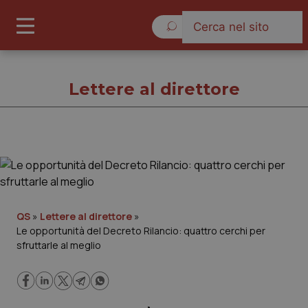
Venerdì 7 Agosto 2026
Lettere al direttore
Lettere al direttore
Cronache
QS
»
Lettere al direttore
»
Le opportunità del Decreto Rilancio: quattro cerchi per
Governo e Parlamento
sfruttarle al meglio
Regioni e Asl
Lavoro e Professioni