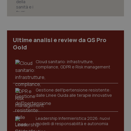
Ultime analisi e review da QS Pro
Gold
Cloud sanitario: infrastrutture,
compliance, GDPR e Risk management
CookieScriptConsent
5 mesi
CookieScript
Gestione dell'Ipertensione resistente:
settim
www.quotidianosanita.it
dalle Linee Guida alle terapie innovative
Leadership Infermieristica 2026: nuovi
modelli di responsabilità e autonomia