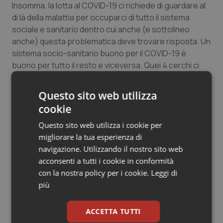
Insomma, la lotta al COVID-19 ci richiede di guardare al
Salute orale & impianti
di là della malattia per occuparci di tutto il sistema
sociale e sanitario dentro cui anche (e sottolineo
Sangue & coagulazione
anche
) questa problematica deve trovare risposta. Un
sistema socio-sanitario buono per il COVID-19 è
Tiroide
buono per tutto il resto e viceversa. Quei 4 cerchi ci
aiutano a ricordarlo.
Tumore al seno
Questo sito web utilizza
Claudio Maffei
cookie
Coordinatore scientifico di Chronic-on
Tumore ovarico
Questo sito web utilizza i cookie per
migliorare la tua esperienza di
Tumori del Polmone & Testa Collo
22 Maggio 2020
navigazione. Utilizzando il nostro sito web
© Riproduzione riservata
acconsenti a tutti i cookie in conformità
Tumori gastrointestinali
con la nostra policy per i cookie.
Leggi di
più
Ulcera & Reflusso
ACCETTA TUTTI
Vaccini