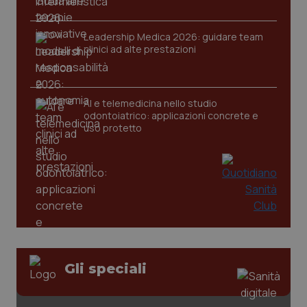
Leadership Medica 2026: guidare team
clinici ad alte prestazioni
tracking-sites-ironfish-
www.quotidianosanita.it
4
tracking-enable
settim
2 gior
AI e telemedicina nello studio
odontoiatrico: applicazioni concrete e
uso protetto
tracking-sites-ironfish-
www.quotidianosanita.it
4
session-id
settim
2 gior
_ga
1 anno
Google LLC
mes
.quotidianosanita.it
Gli speciali