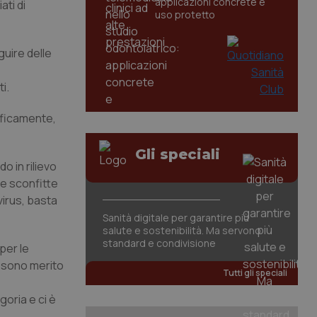
applicazioni concrete e
ati di
uso protetto
guire delle
i.
ificamente,
Gli speciali
o in rilievo
te sconfitte
virus, basta
Sanità digitale per garantire più
salute e sostenibilità. Ma servono
standard e condivisione
per le
e sono merito
Tutti gli speciali
goria e ci è