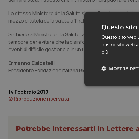
Lo stesso Ministero della Salute sia negli anni passati ch
mezzo di tutela della salute affinché tutta la popolazione 
Questo sito 
Si chiede al Ministro della Salute, ai componenti della Cam
Questo sito web ut
tempore per evitare che la disinformazione o le false no
nostro sito web ac
eventi di difficile gestione e in un ulteriore aggravio dell
più
Ermanno Calcatelli
MOSTRA DET
Presidente Fondazione Italiana Biologi
Neces
14 Febbraio 2019
© Riproduzione riservata
Potrebbe interessarti in Lettere a