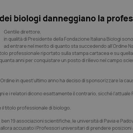
 dei biologi danneggiano la profe
Gentile direttore
,
in qualità di Presidente della Fondazione Italiana Biologi son
ad entrare nel merito di quanto sta succedendo all’Ordine N
titolo professionale riportato sulla stampa cartacea e su quella 
quanta anni per conquistare un posto di rilievo nel campo scien
l’Ordine in quest’ultimo anno ha deciso di sponsorizzare la cau
 e i relatori dicono esattamente il contrario, sicché l’attuale
il titolo professionale di biologo.
ben 19 associazioni scientifiche, le università di Pavia e Pado
allora accusato i Professori universitari di prendere posizioni 