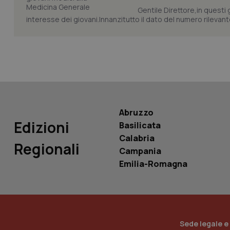
Gentile Direttore,in questi
interesse dei giovani.Innanzitutto il dato del numero rilevante 
PHPSESSID
_ga_KM60CM4NPH
Abruzzo
Edizioni
Basilicata
Calabria
Regionali
Campania
Nome
Nome
Emilia-Romagna
VISITOR_INFO1_LIV
_ga_0VMQEQKQ1N
__Secure-YNID
Sede legale e