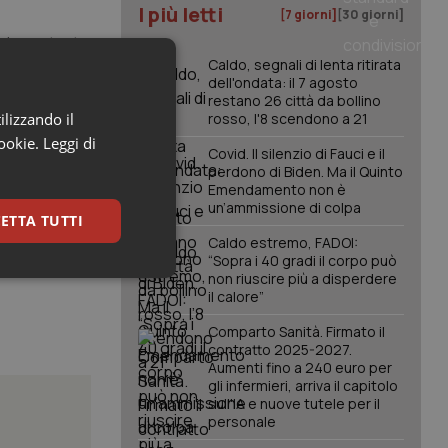
I più letti
[7 giorni]
[30 giorni]
i, importante
Caldo, segnali di lenta ritirata
attie.
dell'ondata: il 7 agosto
restano 26 città da bollino
e pro
ilizzando il
rosso, l'8 scendono a 21
rare in
cookie.
Leggi di
Covid. Il silenzio di Fauci e il
nale.
perdono di Biden. Ma il Quinto
Emendamento non è
un’ammissione di colpa
ETTA TUTTI
Caldo estremo, FADOI:
“Sopra i 40 gradi il corpo può
non riuscire più a disperdere
keting
il calore”
Comparto Sanità. Firmato il
contratto 2025-2027.
Aumenti fino a 240 euro per
gli infermieri, arriva il capitolo
sull'IA e nuove tutele per il
personale