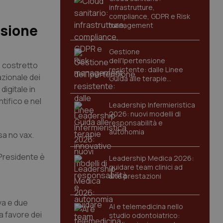
infrastrutture,
compliance, GDPR e Risk
management
ssione
Gestione
dell'Ipertensione
o costretto
resistente: dalle Linee
azionale dei
Guida alle terapie
innovative
digitale in
tifico e nel
Leadership Infermieristica
2026: nuovi modelli di
responsabilità e
autonomia
sa no vax.
 Presidente è
Leadership Medica 2026:
guidare team clinici ad
alte prestazioni
va e due
AI e telemedicina nello
a favore dei
studio odontoiatrico: