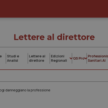
Lettere al direttore
e
Studi e
Lettere al
Edizioni
Professionis
QS Pro
Analisi
direttore
Regionali
Sanitari.AI
ologi danneggiano la professione