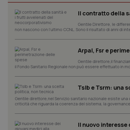
I cookie necessari con
e l'accesso alle aree 
Il contratto della 
Nome
Gentile Direttore, le differ
VISITOR_PRIVACY_
non nascono con l’ultimo CCNL. Sono il risultato di anni di interv
Arpal, Fsr e perim
CookieScriptConse
Gentile direttore,il finanz
il Fondo Sanitario Regionale non può essere effettuato in mod
tracking-sites-ironf
tracking-enable
Tslb e Tsrm: una s
tracking-sites-ironf
Gentile direttore,nel Servizio sanitario nazionale esiste una
session-id
criticità che riguarda la coerenza del sistema, la governance 
_ga
Il nuovo interesse