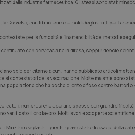
izzati dalla industria farmaceutica. Gli stessi sono stati minacci
a Corvelva, con 10 mila euro dei soldi degli iscritti per far ese
ontestate per la fumosità e l’inattendibilità dei metodi eseguit
 continuato con pervicacia nella difesa, seppur debole scient
idiano
solo per citarne alcuni, hanno pubblicato articoli mettend
ce ai contestatori della vaccinazione. Molte malattie sono sta
re una popolazione che ha poche e lente difese contro batteri e 
i ricercatori, numerosi che operano spesso con grandi difficoltà 
o vanificato il loro lavoro. Molti lavori e scoperte scientifich
 il Ministero vigilante, questo grave stato di disagio della cate
so questi comportamenti.