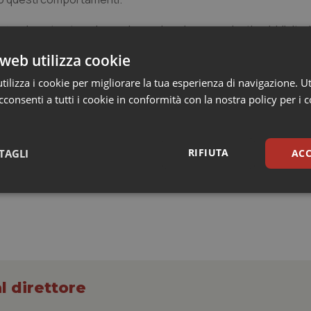
e attualmente sta spingendo con leggi e comunicati pubblicitar
possa usufruire di questo importante mezzo di difesa dalle mal
web utilizza cookie
era e del Senato di porre un argine nei confronti del President
ilizza i cookie per migliorare la tua esperienza di navigazione. Ut
tizie sulla composizione dei vaccini possano veramente degene
consenti a tutti i cookie in conformità con la nostra policy per i 
e spese sanitarie, con impatto anche sul servizio sanitario nazio
RIFIUTA
TAGLI
ACC
sari
Statistici
Mar
l direttore
Necessari
Statistici
Marketing