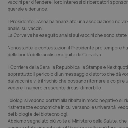
vaccini per difendere i loro interessi di ricercatori sponsor
querele e denunce.
Il Presidente D’Anna ha finanziato una associazione no vax, l
analisi sui vaccini.
La Corvelva ha eseguito analisi sui vaccini che sono state c
Nonostante le contestazioni il Presidente pro tempore ha
della bontà delle analisi eseguite da Corvelva.
Il
Corriere della Sera
, la
Repubblica
, la
Stampa
e
Next quot
soprattutto il pericolo di un messaggio distorto che dà vo
dai vaccini e vi è il rischio che possano ritornare e colpi
vedere il numero crescente di casi di morbillo.
I biologi si vedono portati alla ribalta in modo negativo e 
ristrettezze economiche in cui versano le università, vedon
dei biologi e dei biotecnologi.
Abbiamo segnalato più volte al Ministero della Salute, che è
sempre stato risposto che il Ministero nulla può fare ver