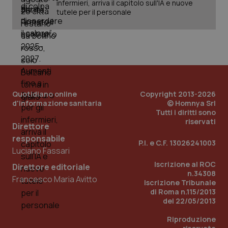
infermieri, arriva il capitolo sull'IA e nuove
tutele per il personale
Quotidiano online
Copyright 2013-2026
d'informazione sanitaria
© Homnya Srl
Tutti i diritti sono
riservati
Direttore
_ga_KM60CM4NPH
.quotidianosanita.it
1 anno
mes
responsabile
P.I. e C.F. 13026241003
Luciano Fassari
Iscrizione al ROC
Direttore editoriale
n.34308
Francesco Maria Avitto
Iscrizione Tribunale
di Roma n.115/2013
del 22/05/2013
Riproduzione
Fornitore
/