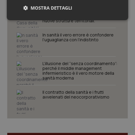
“Hai la diarrea? Vai alla Casa della
MOSTRA DETTAGLI
Comunità!” Slogan rischioso per una
giusta campagna promozionale delle
nuove strutture territoriali.
Necessari
Statistici
Marketing
In sanità il vero errore è confondere
l’uguaglianza con l’indistinto
L’illusione del “senza coordinamento”:
Necessari
Statistici
Marketing
perché il middle management
infermieristico è il vero motore della
I cookie necessari contribuiscono a rendere fruibile il
sanità moderna
sito web abilitandone funzionalità di base quali la
navigazione sulle pagine e l'accesso alle aree
protette del sito. Il sito web non è in grado di
Il contratto della sanità e i frutti
funzionare correttamente senza questi cookie.
avvelenati del neocorporativismo
Nome
Fornitore
/
Dominio
Scaden
VISITOR_PRIVACY_METADATA
5 mesi
YouTube
settim
.youtube.com