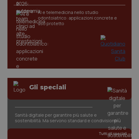
AI e telemedicina nello studio
tracking-sites-ironfish-
www.quotidianosanita.it
4
odontoiatrico: applicazioni concrete e
tracking-enable
settim
uso protetto
2 gior
tracking-sites-ironfish-
www.quotidianosanita.it
4
session-id
settim
2 gior
_ga
1 anno
Gli speciali
Google LLC
mes
.quotidianosanita.it
Sanità digitale per garantire più salute e
sostenibilità. Ma servono standard e condivisione
Tutti gli speciali