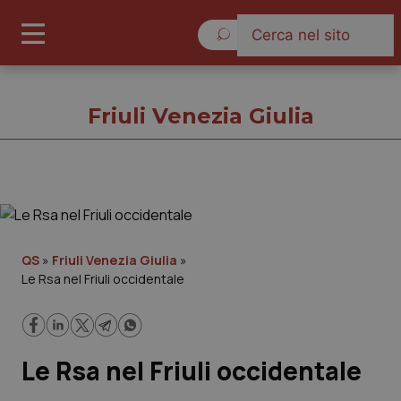
Domenica 9 Agosto 2026
Friuli Venezia Giulia
Friuli Venezia Giulia
Cronache
QS
»
Friuli Venezia Giulia
»
Le Rsa nel Friuli occidentale
Governo e Parlamento
Regioni e Asl
Le Rsa nel Friuli occidentale
Lavoro e Professioni