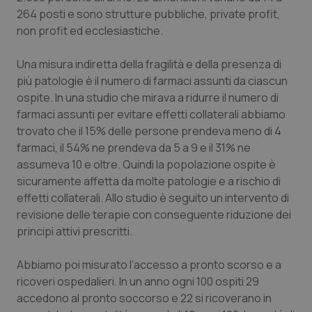
Calabria
Asma & BPCO
264 posti e sono strutture pubbliche, private profit,
non profit ed ecclesiastiche.
Campania
Car-T
Una misura indiretta della fragilità e della presenza di
più patologie è il numero di farmaci assunti da ciascun
Emilia-Romagna
Colesterolo & coronaropatie
ospite. In una studio che mirava a ridurre il numero di
farmaci assunti per evitare effetti collaterali abbiamo
Friuli Venezia Giulia
Dermatite Atopica
trovato che il 15% delle persone prendeva meno di 4
farmaci, il 54% ne prendeva da 5 a 9 e il 31% ne
Lazio
Diabete & glucometri
assumeva 10 e oltre. Quindi la popolazione ospite è
sicuramente affetta da molte patologie e a rischio di
Liguria
Disturbi dell’umore
effetti collaterali. Allo studio è seguito un intervento di
revisione delle terapie con conseguente riduzione dei
Lombardia
Dolore
principi attivi prescritti.
Marche
Donna & Salute
Abbiamo poi misurato l’accesso a pronto scorso e a
ricoveri ospedalieri. In un anno ogni 100 ospiti 29
accedono al pronto soccorso e 22 si ricoverano in
Molise
Epatiti