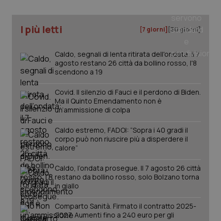
I più letti
[7 giorni]
[30 giorni]
Caldo, segnali di lenta ritirata dell'ondata: il 7
agosto restano 26 città da bollino rosso, l'8
scendono a 19
Covid. Il silenzio di Fauci e il perdono di Biden.
Ma il Quinto Emendamento non è
un’ammissione di colpa
Caldo estremo, FADOI: “Sopra i 40 gradi il
corpo può non riuscire più a disperdere il
calore”
PHPSESSID
Sessio
PHP.net
Caldo, l’ondata prosegue. Il 7 agosto 26 città
www.quotidianosanita.it
restano da bollino rosso, solo Bolzano torna
in giallo
Comparto Sanità. Firmato il contratto 2025-
2027. Aumenti fino a 240 euro per gli