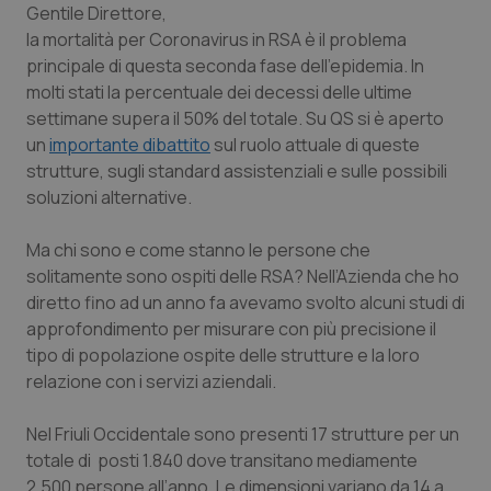
Gentile Direttore
,
la mortalità per Coronavirus in RSA è il problema
Scienza e Farmaci
principale di questa seconda fase dell’epidemia. In
molti stati la percentuale dei decessi delle ultime
Studi e Analisi
settimane supera il 50% del totale. Su QS si è aperto
un
importante dibattito
sul ruolo attuale di queste
Lettere al direttore
strutture, sugli standard assistenziali e sulle possibili
soluzioni alternative.
Edizioni Regionali
Ma chi sono e come stanno le persone che
solitamente sono ospiti delle RSA? Nell’Azienda che ho
QS Pro
diretto fino ad un anno fa avevamo svolto alcuni studi di
approfondimento per misurare con più precisione il
Professionisti Sanitari.AI
tipo di popolazione ospite delle strutture e la loro
relazione con i servizi aziendali.
Abruzzo
QS Pro Gold
Nel Friuli Occidentale sono presenti 17 strutture per un
QS Club
Newsletter
Basilicata
Artrite & artrosi
totale di posti 1.840 dove transitano mediamente
2.500 persone all’anno. Le dimensioni variano da 14 a