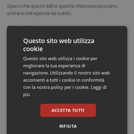
Spero che questi dati e queste riflessioni possano
Salute orale & impianti
entrare nell’agenda da subito
Sangue & coagulazione
Giorgio Simon
Già direttore generale AAS5 Friuli Occidentale
Tiroide
Questo sito web utilizza
cookie
Tumore al seno
27 Aprile 2020
Questo sito web utilizza i cookie per
© Riproduzione riservata
migliorare la tua esperienza di
Tumore ovarico
navigazione. Utilizzando il nostro sito web
acconsenti a tutti i cookie in conformità
Tumori del Polmone & Testa Collo
con la nostra policy per i cookie.
Leggi di
più
Tumori gastrointestinali
Potrebbe interessarti in
ACCETTA TUTTI
Ulcera & Reflusso
Friuli Venezia Giulia
RIFIUTA
Vaccini