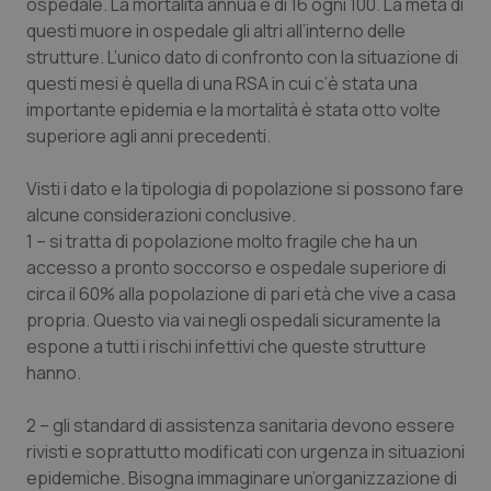
ospedale. La mortalità annua è di 16 ogni 100. La metà di
questi muore in ospedale gli altri all’interno delle
Piemonte
HIV
strutture. L’unico dato di confronto con la situazione di
questi mesi è quella di una RSA in cui c’è stata una
Provincia Autonoma di Bolzano
Infezioni & Febbre
importante epidemia e la mortalità è stata otto volte
superiore agli anni precedenti.
Provincia Autonoma di Trento
Ipertensione & Scompenso
Visti i dato e la tipologia di popolazione si possono fare
Puglia
Malattie rare
alcune considerazioni conclusive.
1 – si tratta di popolazione molto fragile che ha un
Sardegna
Malattia di Crohn & Rettocolite Ulcerosa
accesso a pronto soccorso e ospedale superiore di
circa il 60% alla popolazione di pari età che vive a casa
propria. Questo via vai negli ospedali sicuramente la
Sicilia
Neuroscienze & patologie neurodegenerative
espone a tutti i rischi infettivi che queste strutture
hanno.
Toscana
Obesità
2 – gli standard di assistenza sanitaria devono essere
Umbria
Oftalmologia
rivisti e soprattutto modificati con urgenza in situazioni
epidemiche. Bisogna immaginare un’organizzazione di