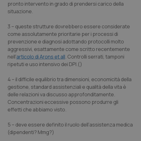
Valle D’Aosta
Oncodermatologia
pronto intervento in grado di prendersi carico della
situazione.
Veneto
Oncoematologia
3 – queste strutture dovrebbero essere considerate
Oncologia & Nutrizione
come assolutamente prioritarie per i processi di
prevenzione e diagnosi adottando protocolli molto
aggressivi, esattamente come scritto recentemente
Psoriasi & pelle
nell’
articolo di Arons et all
. Controlli serrati, tamponi
ripetuti e uso intensivo dei DPI.()
Quotidiano Cardiologia
4 – il difficile equilibrio tra dimensioni, economicità della
Quotidiano Chirurgia
gestione, standard assistenziali e qualità della vita è
delle relazioni va discusso approfonditamente.
Quotidiano Oncologia
Concentrazioni eccessive possono produrre gli
effetti che abbiamo visto.
Quotidiano Pediatria
5 – deve essere definito il ruolo dell’assistenza medica
Rene & patologie urogenitali
(dipendenti? Mmg?)