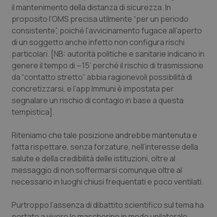
Calabria
Asma & BPCO
il mantenimento della distanza di sicurezza. In
proposito l’OMS precisa utilmente “per un periodo
consistente”, poiché l’avvicinamento fugace all’aperto
Campania
Car-T
di un soggetto anche infetto non configura rischi
particolari. [
NB: autorità politiche e sanitarie indicano in
Emilia-Romagna
Colesterolo & coronaropatie
genere il tempo di ~15’ perché il rischio di trasmissione
da “contatto stretto” abbia ragionevoli possibilità di
Friuli Venezia Giulia
Dermatite Atopica
concretizzarsi, e l’app Immuni è impostata per
segnalare un rischio di contagio in base a questa
Lazio
Diabete & glucometri
tempistica
].
Liguria
Disturbi dell’umore
Riteniamo che tale posizione andrebbe mantenuta e
fatta rispettare, senza forzature, nell’interesse della
Lombardia
Dolore
salute e della credibilità delle istituzioni, oltre al
messaggio di non soffermarsi comunque oltre al
necessario in luoghi chiusi frequentati e poco ventilati.
Marche
Donna & Salute
Purtroppo l’assenza di dibattito scientifico sul tema ha
Molise
Epatiti
portato a vivere le mascherine in modo unilaterale