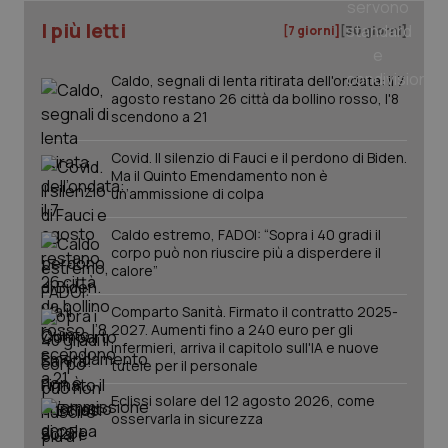
I più letti
[7 giorni]
[30 giorni]
_ga_KM60CM4NPH
.quotidianosanita.it
1 anno
mes
Caldo, segnali di lenta ritirata dell'ondata: il 7
agosto restano 26 città da bollino rosso, l'8
scendono a 21
Covid. Il silenzio di Fauci e il perdono di Biden.
Ma il Quinto Emendamento non è
un’ammissione di colpa
Caldo estremo, FADOI: “Sopra i 40 gradi il
corpo può non riuscire più a disperdere il
Fornitore
/
Nome
Scadenza
Descrizio
calore”
Nome
Dominio
Fornitore
/
Dominio
Scadenza
Des
_ga_0VMQEQKQ1N
VISITOR_INFO1_LIVE
.quotidianosanita.it
1 anno 1
5 mesi 4
Questo
Que
Google LLC
Comparto Sanità. Firmato il contratto 2025-
mese
settimane
cookie
imp
.youtube.com
2027. Aumenti fino a 240 euro per gli
viene
You
utilizzato
ten
infermieri, arriva il capitolo sull'IA e nuove
da Google
pre
tutele per il personale
Analytics
del
per
vid
Eclissi solare del 12 agosto 2026, come
mantener
inc
lo stato
pu
osservarla in sicurezza
della
det
sessione.
vis