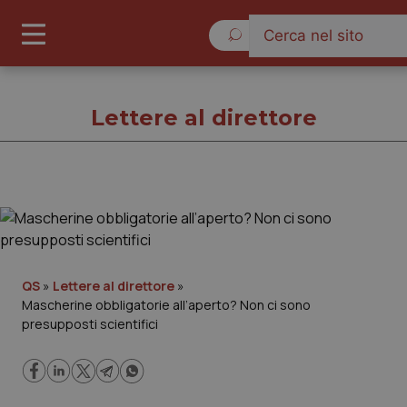
Venerdì 7 Agosto 2026
Lettere al direttore
Lettere al direttore
Cronache
QS
»
Lettere al direttore
»
Mascherine obbligatorie all’aperto? Non ci sono
Governo e Parlamento
presupposti scientifici
Regioni e Asl
Lavoro e Professioni