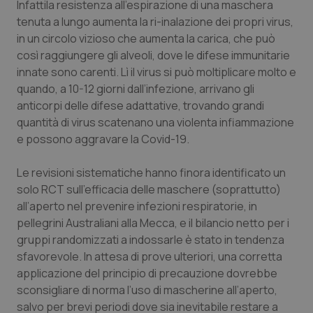
Valle D’Aosta
Oncodermatologia
Infattila resistenza all’espirazione di una maschera
tenuta a lungo aumenta la ri-inalazione dei propri virus,
Veneto
Oncoematologia
in un circolo vizioso che aumenta la carica, che può
così raggiungere gli alveoli, dove le difese immunitarie
innate sono carenti. Lì il virus si può moltiplicare molto e
Oncologia & Nutrizione
quando, a 10-12 giorni dall’infezione, arrivano gli
anticorpi delle difese adattative, trovando grandi
Psoriasi & pelle
quantità di virus scatenano una violenta infiammazione
e possono aggravare la Covid-19.
Quotidiano Cardiologia
Le revisioni sistematiche hanno finora identificato un
Quotidiano Chirurgia
solo RCT sull’efficacia delle maschere (soprattutto)
all’aperto nel prevenire infezioni respiratorie, in
Quotidiano Oncologia
pellegrini Australiani alla Mecca, e il bilancio netto per i
gruppi randomizzati a indossarle è stato in tendenza
Quotidiano Pediatria
sfavorevole. In attesa di prove ulteriori, una corretta
applicazione del principio di precauzione dovrebbe
sconsigliare di norma l’uso di mascherine all’aperto,
Rene & patologie urogenitali
salvo per brevi periodi dove sia inevitabile restare a