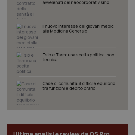
avvelenati del neocorporativismo
CookieScriptConsent
5 mesi
CookieScript
settim
www.quotidianosanita.it
Il nuovo interesse dei giovani medici
alla Medicina Generale
Tslb e Tsrm: una scelta politica, non
tecnica
Case di comunità: il difficile equilibrio
tra funzioni e debito orario
tracking-sites-ironfish-
www.quotidianosanita.it
4
tracking-enable
settim
2 gior
tracking-sites-ironfish-
www.quotidianosanita.it
4
Ultime analisi e review da QS Pro
session-id
settim