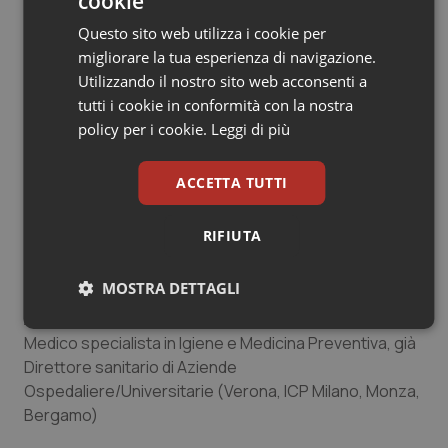
cookie
Salute Internazionale, Centro Collaboratore OMS per
Salute Materno Infantile, Istituto per l’Infanzia, Trieste
Questo sito web utilizza i cookie per
– membro Gruppo di Coordinamento NoGrazie
migliorare la tua esperienza di navigazione.
Utilizzando il nostro sito web acconsenti a
Fiorella Belpoggi
tutti i cookie in conformità con la nostra
Direttrice Scientifica –Istituto Ramazzini – Bologna
policy per i cookie.
Leggi di più
Paola Zambon
ACCETTA TUTTI
Medico specialista in Medicina del Lavoro e in
Allergologia, già Direttore Registro Tumori Veneto,
RIFIUTA
ricercatore senior Università Padova, membro del
Comitato Scientifico ISDE Italia
MOSTRA DETTAGLI
Antonio Bonaldi
Necessari
Statistici
Marketing
Medico specialista in Igiene e Medicina Preventiva, già
Direttore sanitario di Aziende
Ospedaliere/Universitarie (Verona, ICP Milano, Monza,
Bergamo)