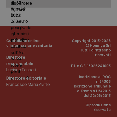
web
uti
nuo
ver
del
You
__Secure-YNID
.youtube.com
5 mesi 4
Que
settimane
imp
You
ten
Quotidiano online
Copyright 2013-2026
pre
d'informazione sanitaria
© Homnya Srl
del
Tutti i diritti sono
vid
inc
riservati
Direttore
pu
det
responsabile
vis
P.I. e C.F. 13026241003
web
Luciano Fassari
uti
nuo
Iscrizione al ROC
Direttore editoriale
ver
n.34308
del
Francesco Maria Avitto
Iscrizione Tribunale
You
di Roma n.115/2013
YSC
Sessione
Que
Google LLC
del 22/05/2013
imp
.youtube.com
You
Riproduzione
ten
vis
riservata
vid