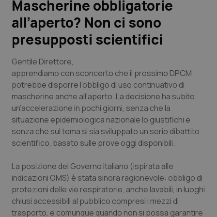
Mascherine obbligatorie
all’aperto? Non ci sono
Scienza e Farmaci
presupposti scientifici
Studi e Analisi
Gentile Direttore
,
Lettere al direttore
apprendiamo con sconcerto che il prossimo DPCM
potrebbe disporre l’obbligo di uso continuativo di
mascherine anche all’aperto. La decisione ha subito
Edizioni Regionali
un’accelerazione in pochi giorni, senza che la
situazione epidemiologica nazionale lo giustifichi e
QS Pro
senza che sul tema si sia sviluppato un serio dibattito
scientifico, basato sulle prove oggi disponibili.
Professionisti Sanitari.AI
La posizione del Governo italiano (ispirata alle
Abruzzo
QS Pro Gold
indicazioni OMS) è stata sinora ragionevole: obbligo di
protezioni delle vie respiratorie, anche
lavabili
, in luoghi
QS Club
Newsletter
Basilicata
Artrite & artrosi
chiusi accessibili al pubblico compresi i mezzi di
trasporto, e comunque quando non si possa garantire