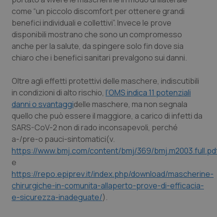
come “
un piccolo discomfort per ottenere grandi
Piemonte
HIV
benefici individuali e collettivi
”. Invece le prove
disponibili mostrano che sono
un compromesso
Provincia Autonoma di Bolzano
Infezioni & Febbre
anche per la salute, da spingere solo fin dove sia
chiaro che i benefici sanitari prevalgono sui danni.
Provincia Autonoma di Trento
Ipertensione & Scompenso
Oltre agli effetti protettivi delle maschere, indiscutibili
Puglia
Malattie rare
in condizioni di alto rischio,
l’OMS indica 11 potenziali
danni o svantaggi
delle maschere, ma non segnala
quello che può essere il maggiore, a carico di infetti da
Sardegna
Malattia di Crohn & Rettocolite Ulcerosa
SARS-CoV-2 non di rado inconsapevoli, perché
a-/pre-o pauci-sintomatici(v.
Sicilia
Neuroscienze & patologie neurodegenerative
https://www.bmj.com/content/bmj/369/bmj.m2003.full.pd
e
Toscana
Obesità
https://repo.epiprev.it/index.php/download/mascherine-
chirurgiche-in-comunita-allaperto-prove-di-efficacia-
Umbria
Oftalmologia
e-sicurezza-inadeguate/
).