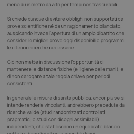
meno di un metro da altri per tempi non trascurabili.
Salute orale & impianti
Si chiede dunque di evitare obblighi non supportati da
Sangue & coagulazione
prove scientifiche né da un ragionamento bilanciato,
auspicando invece l’apertura di un ampio dibattito che
Tiroide
consideri le migliori prove oggi disponibili e programmi
le ulteriori ricerche necessarie.
Tumore al seno
Ciò non mette in discussione l’opportunità di
Tumore ovarico
mantenere le distanze fisiche (e l’igiene delle mani), e
di non derogare a tale regola chiave per periodi
consistenti.
Tumori del Polmone & Testa Collo
In generale le misure di sanità pubblica, ancor più se si
Tumori gastrointestinali
intende renderle vincolanti, andrebbero precedute da
ricerche valide (studi randomizzati controllati
Ulcera & Reflusso
pragmatici, o studi con disegni assimilabili)
indipendenti, che stabiliscano un equilibrato bilancio
Vaccini
netto tra benefici attesi e possibili danni.