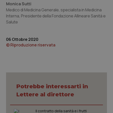
Monica Sutti
Necessari
Statistici
Marketing
Medico di Medicina Generale, specialista in Medicina
Interna, Presidente della Fondazione Allineare Sanità e
I cookie necessari contribuiscono a rendere fruibile il
sito web abilitandone funzionalità di base quali la
Salute
navigazione sulle pagine e l'accesso alle aree protette
del sito. Il sito web non è in grado di funzionare
correttamente senza questi cookie.
06 Ottobre 2020
Nome
Fornitore
/
Dominio
Scaden
© Riproduzione riservata
VISITOR_PRIVACY_METADATA
5 mesi
YouTube
settim
.youtube.com
Potrebbe interessarti in
Lettere al direttore
Il contratto della sanità e i frutti