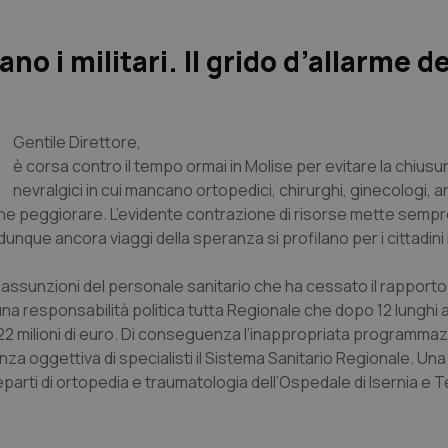
o i militari. Il grido d’allarme de
Gentile Direttore,
è corsa contro il tempo ormai in Molise per evitare la chiusur
nevralgici in cui mancano ortopedici, chirurghi, ginecologi, a
ò che peggiorare. L’evidente contrazione di risorse mette sempr
 dunque ancora viaggi della speranza si profilano per i cittadini
assunzioni del personale sanitario che ha cessato il rapporto 
 responsabilità politica tutta Regionale che dopo 12 lunghi an
r 22 milioni di euro. Di conseguenza l’inappropriata programma
nza oggettiva di specialisti il Sistema Sanitario Regionale. Un
parti di ortopedia e traumatologia dell’Ospedale di Isernia e Te