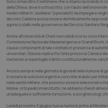
Sono ormai oltre 2 settimane che si stiamo lavorando in co
della Difesa, dove il sottoscritto, con l'aiuto dell'onorevol
medici militari in “ausiliaria” (specialisti) da impiegare neg
decreto Calabria possa essere definitivamente approvato
agonico stallo nella governance del Servizio Sanitario Region
Anche all’Università di Chieti mercoledì scorso sono inte
Commissione Nazionale Maxemergenze e Grandi Rischi. Ho ri
causa i componenti di tale comitato in presenza di autorità mil
universitari. Stessa replica l’ho fatta presso la Camera de
mettendo a repentaglio il diritto costituzionalmente sancito
Ancora sempre nella giornata di giovedì nella riunione di g
in essere le soluzioni urgenti e concrete di aiuto per il Mo
nella sanità militare, che possono essere selezionati e impieg
Molise: ortopedici innanzitutto, ne abbiamo chiesti almeno 
un’adeguata e sufficiente turnazione, e poi ginecologi, chi
Lunedi prossimo 3 giugno nuova riunione prima al Ministero