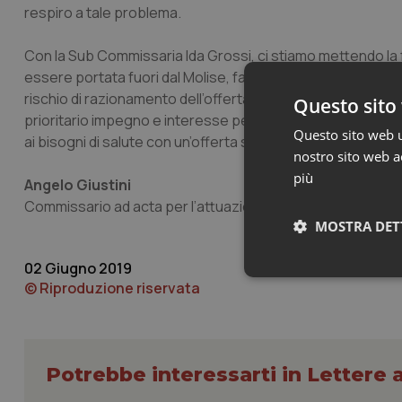
respiro a tale problema.
Con la Sub Commissaria Ida Grossi, ci stiamo mettendo la
essere portata fuori dal Molise, fatta conoscere a livello n
rischio di razionamento dell’offerta sanitaria e dei servizi p
Questo sito 
prioritario impegno e interesse per una responsabilità di 
Questo sito web ut
ai bisogni di salute con un’offerta sanitaria che riduca le lis
nostro sito web ac
più
Angelo Giustini
Commissario ad acta per l’attuazione del vigente piano di r
MOSTRA DET
02 Giugno 2019
Neces
© Riproduzione riservata
Potrebbe interessarti in Lettere a