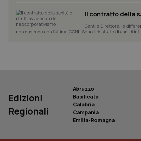
Il contratto della 
Gentile Direttore, le differ
non nascono con l’ultimo CCNL. Sono il risultato di anni di interv
PHPSESSID
_ga_KM60CM4NPH
Abruzzo
Edizioni
Basilicata
Nome
Calabria
Nome
Regionali
Campania
VISITOR_INFO1_LIV
_ga_0VMQEQKQ1N
Emilia-Romagna
__Secure-YNID