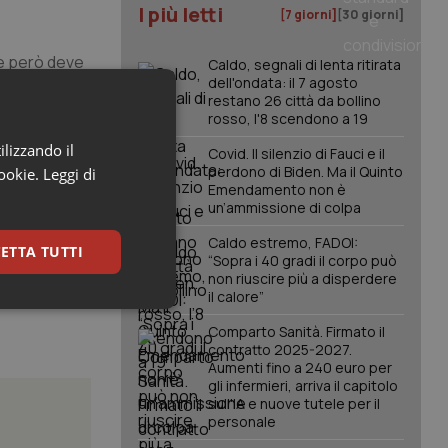
I più letti
[7 giorni]
[30 giorni]
ne però deve
Caldo, segnali di lenta ritirata
dell'ondata: il 7 agosto
ongiurare il
restano 26 città da bollino
 il
rosso, l'8 scendono a 19
che risponda
ilizzando il
Covid. Il silenzio di Fauci e il
olisano.
perdono di Biden. Ma il Quinto
cookie.
Leggi di
Emendamento non è
un’ammissione di colpa
Caldo estremo, FADOI:
ETTA TUTTI
“Sopra i 40 gradi il corpo può
non riuscire più a disperdere
il calore”
keting
Comparto Sanità. Firmato il
contratto 2025-2027.
Aumenti fino a 240 euro per
gli infermieri, arriva il capitolo
sull'IA e nuove tutele per il
personale