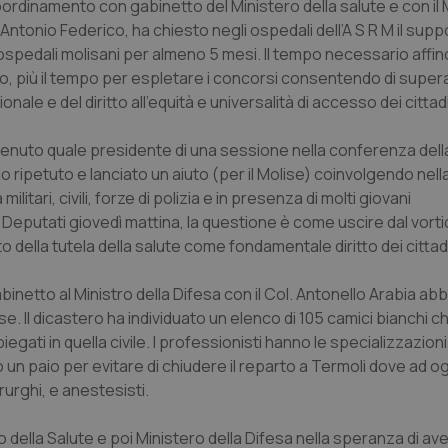
ordinamento con gabinetto del Ministero della salute e con il 
e Antonio Federico, ha chiesto negli ospedali dell’A S R M il supp
li ospedali molisani per almeno 5 mesi. Il tempo necessario affinc
, più il tempo per espletare i concorsi consentendo di supe
ale e del diritto all’equità e universalità di accesso dei cittadi
rvenuto quale presidente di una sessione nella conferenza dell
petuto e lanciato un aiuto (per il Molise) coinvolgendo nella
itari, civili, forze di polizia e in presenza di molti giovani
i Deputati giovedì mattina, la questione è come uscire dal vort
 della tutela della salute come fondamentale diritto dei cittadi
abinetto al Ministro della Difesa con il Col. Antonello Arabia a
lise. Il dicastero ha individuato un elenco di 105 camici bianchi
ati in quella civile. I professionisti hanno le specializzazioni u
un paio per evitare di chiudere il reparto a Termoli dove ad og
rurghi, e anestesisti.
 della Salute e poi Ministero della Difesa nella speranza di av