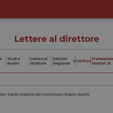
Lettere al direttore
e
Studi e
Lettere al
Edizioni
Professionis
QS Pro
Analisi
direttore
Regionali
Sanitari.AI
itari. Il grido d’allarme del Commissario Angelo Giustini