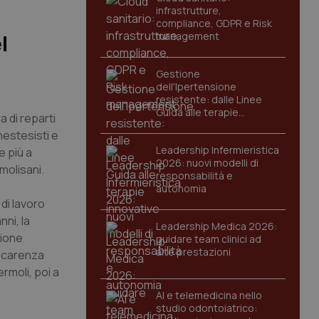
infrastrutture,
compliance, GDPR e Risk
management
l
Gestione
dell'Ipertensione
resistente: dalle Linee
Guida alle terapie
a di reparti
innovative
nestesisti e
Leadership Infermieristica
e più a
2026: nuovi modelli di
 molisani.
responsabilità e
autonomia
di lavoro
ni, la
Leadership Medica 2026:
zione
guidare team clinici ad
alte prestazioni
a carenza
rmoli, poi a
AI e telemedicina nello
studio odontoiatrico: