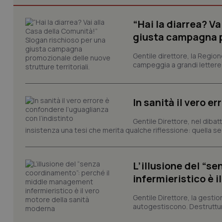
I cookie necessari con
“Hai la diarrea? V
e l'accesso alle aree 
giusta campagna pr
Nome
Gentile direttore, la Regio
VISITOR_PRIVACY_
campeggia a grandi lettere ma
In sanità il vero e
CookieScriptConse
Gentile Direttore, nel diba
insistenza una tesi che merita qualche riflessione: quella se
tracking-sites-ironf
tracking-enable
L’illusione del “
infermieristico è 
tracking-sites-ironf
session-id
Gentile Direttore, la gestio
autogestiscono. Destruttura
_ga