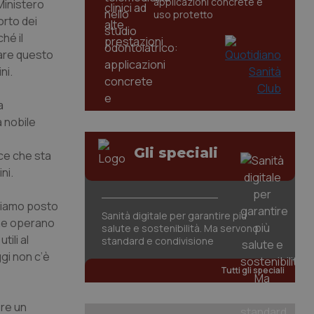
applicazioni concrete e
Ministero
uso protetto
orto dei
hé il
rare questo
ni.
a
 nobile
Gli speciali
ice che sta
ni.
bbiamo posto
Sanità digitale per garantire più
 che operano
salute e sostenibilità. Ma servono
tili al
standard e condivisione
gi non c’è
Tutti gli speciali
ere un