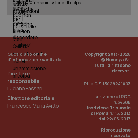
un’ammissione di colpa
Wel
Quotidiano online
Copyright 2013-2026
d'informazione sanitaria
© Homnya Srl
Tutti i diritti sono
riservati
Direttore
responsabile
P.I. e C.F. 13026241003
Luciano Fassari
Iscrizione al ROC
Direttore editoriale
n.34308
Francesco Maria Avitto
Iscrizione Tribunale
di Roma n.115/2013
del 22/05/2013
Riproduzione
riservata