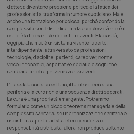
Calabria
Asma & BPCO
d’attesa diventano pressione politica e la fatica dei
professionisti si trasforma in rumore quotidiano. Ma è
Campania
Car-T
anche una tentazione pericolosa, perché confonde la
complessità con il disordine, ma la complessità non è il
Emilia-Romagna
Colesterolo & coronaropatie
caos, è la forma reale dei sistemi viventi. E la sanità,
oggi più che mai, è un sistema vivente: aperto,
interdipendente, attraversato da professioni,
Friuli Venezia Giulia
Dermatite Atopica
tecnologie, discipline, pazienti, caregiver, norme,
vincoli economici, aspettative sociali e bisogni che
Lazio
Diabete & glucometri
cambiano mentre proviamo a descriverli.
Liguria
Disturbi dell’umore
L’ospedale non è un edificio, il territorio non è una
periferia e la cura non è una sequenza di atti separati.
Lombardia
Dolore
La cura è una proprietà emergente. Potremmo
formularlo come un piccolo teorema manageriale della
Marche
Donna & Salute
complessità sanitaria: se un’organizzazione sanitaria è
un sistema aperto, ad alta interdipendenza e
responsabilità distribuita, allora non produce soltanto
Molise
Epatiti