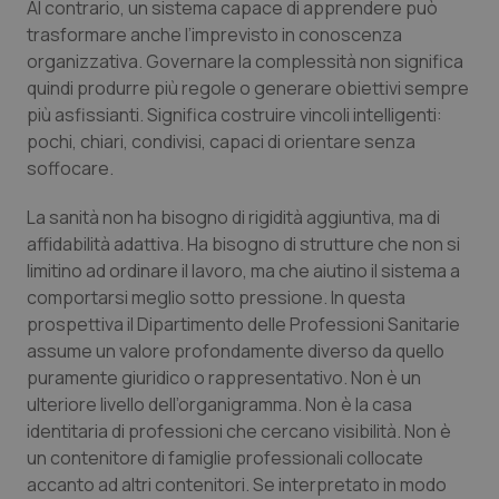
Valle D’Aosta
Oncodermatologia
Al contrario, un sistema capace di apprendere può
trasformare anche l’imprevisto in conoscenza
Veneto
Oncoematologia
organizzativa. Governare la complessità non significa
quindi produrre più regole o generare obiettivi sempre
più asfissianti. Significa costruire vincoli intelligenti:
Oncologia & Nutrizione
pochi, chiari, condivisi, capaci di orientare senza
soffocare.
Psoriasi & pelle
La sanità non ha bisogno di rigidità aggiuntiva, ma di
Quotidiano Cardiologia
affidabilità adattiva. Ha bisogno di strutture che non si
limitino ad ordinare il lavoro, ma che aiutino il sistema a
Quotidiano Chirurgia
comportarsi meglio sotto pressione. In questa
prospettiva il Dipartimento delle Professioni Sanitarie
Quotidiano Oncologia
assume un valore profondamente diverso da quello
puramente giuridico o rappresentativo. Non è un
ulteriore livello dell’organigramma. Non è la casa
Quotidiano Pediatria
identitaria di professioni che cercano visibilità. Non è
un contenitore di famiglie professionali collocate
Rene & patologie urogenitali
accanto ad altri contenitori. Se interpretato in modo