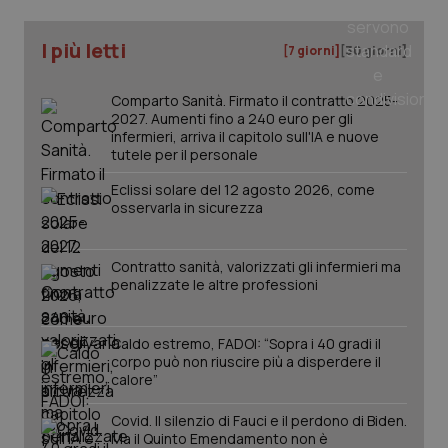
web
uti
nuo
I più letti
[7 giorni]
[30 giorni]
ver
dell
You
Comparto Sanità. Firmato il contratto 2025-
YSC
Sessione
Que
Google LLC
2027. Aumenti fino a 240 euro per gli
imp
.youtube.com
infermieri, arriva il capitolo sull'IA e nuove
You
ten
tutele per il personale
vis
vid
Eclissi solare del 12 agosto 2026, come
osservarla in sicurezza
__Secure-
.youtube.com
5 mesi 4
Que
ROLLOUT_TOKEN
settimane
imp
You
ges
del
Contratto sanità, valorizzati gli infermieri ma
e d
penalizzate le altre professioni
per
del
ute
Caldo estremo, FADOI: “Sopra i 40 gradi il
tracking-sites-
www.quotidianosanita.it
4
Que
corpo può non riuscire più a disperdere il
ironfish-tracking-
settimane
imp
named-enable
2 giorni
dal
calore”
per 
sis
sol
Covid. Il silenzio di Fauci e il perdono di Biden.
ute
Ma il Quinto Emendamento non è
ide