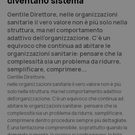
diventano sistema
Gentile Direttore,
nelle organizzazioni
Scienza e Farmaci
sanitarie il vero valore non è più solo nella
struttura, ma nel comportamento
Studi e Analisi
adattivo dell’organizzazione. C’è un
equivoco che continua ad abitare le
Lettere al direttore
organizzazioni sanitarie: pensare che la
complessità sia un problema da ridurre,
Edizioni Regionali
semplificare, comprimere...
QS Pro
Gentile Direttore,
nelle organizzazioni sanitarie il vero valore non è più
solo nella struttura, ma nel comportamento adattivo
Professionisti Sanitari.AI
dell’organizzazione. C’è un equivoco che continua ad
abitare le organizzazioni sanitarie: pensare che la
Abruzzo
QS Pro Gold
complessità sia un problema da ridurre, semplificare,
comprimere dentro procedure sempre più dettagliate.
QS Club
Newsletter
Basilicata
Artrite & artrosi
È una tentazione comprensibile, soprattutto quando la
domanda aumenta, le risorse si contraggono, le liste