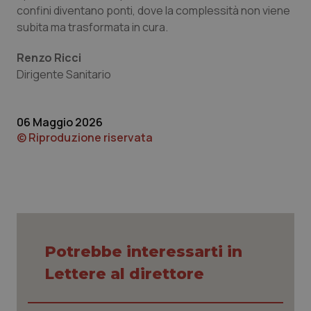
confini diventano ponti, dove la complessità non viene
subita ma trasformata in cura.
tracking-sites-ironfish-
www.quotidianosanita.it
4
tracking-enable
settim
2 gior
Renzo Ricci
Dirigente Sanitario
tracking-sites-ironfish-
www.quotidianosanita.it
4
session-id
settim
06 Maggio 2026
2 gior
© Riproduzione riservata
_ga
1 anno
Google LLC
mes
.quotidianosanita.it
Potrebbe interessarti in
Lettere al direttore