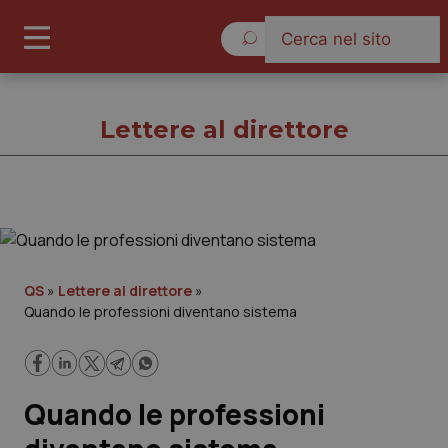
Venerdì 7 Agosto 2026
Lettere al direttore
Lettere al direttore
Cronache
QS
»
Lettere al direttore
»
Quando le professioni diventano sistema
Governo e Parlamento
Regioni e Asl
Quando le professioni
Lavoro e Professioni