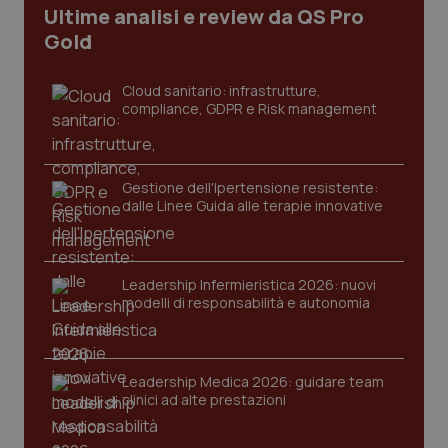
Ultime analisi e review da QS Pro
Gold
Cloud sanitario: infrastrutture,
compliance, GDPR e Risk management
Gestione dell'Ipertensione resistente:
dalle Linee Guida alle terapie innovative
_ga_KM60CM4NPH
.quotidianosanita.it
1 anno
mes
Leadership Infermieristica 2026: nuovi
modelli di responsabilità e autonomia
Leadership Medica 2026: guidare team
clinici ad alte prestazioni
Fornitore
/
Nome
Scadenza
Descrizion