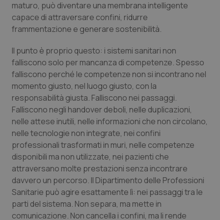
maturo, può diventare una membrana intelligente
Salute orale & impianti
capace di attraversare confini, ridurre
frammentazione e generare sostenibilità.
Sangue & coagulazione
Il punto è proprio questo: i sistemi sanitari non
Tiroide
falliscono solo per mancanza di competenze. Spesso
falliscono perché le competenze non si incontrano nel
momento giusto, nel luogo giusto, con la
Tumore al seno
responsabilità giusta. Falliscono nei passaggi.
Falliscono negli handover deboli, nelle duplicazioni,
Tumore ovarico
nelle attese inutili, nelle informazioni che non circolano,
nelle tecnologie non integrate, nei confini
Tumori del Polmone & Testa Collo
professionali trasformati in muri, nelle competenze
disponibili ma non utilizzate, nei pazienti che
Tumori gastrointestinali
attraversano molte prestazioni senza incontrare
davvero un percorso. Il Dipartimento delle Professioni
Ulcera & Reflusso
Sanitarie può agire esattamente lì: nei passaggi tra le
parti del sistema. Non separa, ma mette in
Vaccini
comunicazione. Non cancella i confini, ma li rende