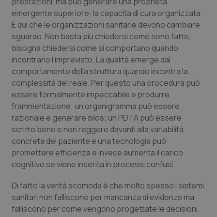
prestazioni, ma può generare una proprietà
emergente superiore: la capacità di cura organizzata.
Piemonte
HIV
È qui che le organizzazioni sanitarie devono cambiare
sguardo. Non basta più chiedersi come sono fatte,
Provincia Autonoma di Bolzano
Infezioni & Febbre
bisogna chiedersi come si comportano quando
incontrano l’imprevisto. La qualità emerge dal
Provincia Autonoma di Trento
Ipertensione & Scompenso
comportamento della struttura quando incontra la
complessità del reale. Per questo una procedura può
Puglia
Malattie rare
essere formalmente impeccabile e produrre
frammentazione; un organigramma può essere
Sardegna
Malattia di Crohn & Rettocolite Ulcerosa
razionale e generare silos; un PDTA può essere
scritto bene e non reggere davanti alla variabilità
concreta del paziente e una tecnologia può
Sicilia
Neuroscienze & patologie neurodegenerative
promettere efficienza e invece aumenta il carico
cognitivo se viene inserita in processi confusi.
Toscana
Obesità
Di fatto la verità scomoda è che molto spesso i sistemi
Umbria
Oftalmologia
sanitari non falliscono per mancanza di evidenze ma
falliscono per come vengono progettate le decisioni.