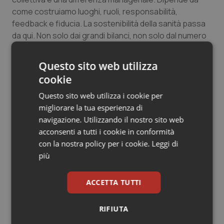
come costruiamo luoghi, ruoli, responsabilità,
feedback e fiducia. La sostenibilità della sanità passa
da qui. Non solo dai grandi bilanci, non solo dal numero
di teste, non solo dal contenimento dei costi. Certo, le
risorse sono decisive. Ma una sanità può consumare
Questo sito web utilizza
valore anche quando riceve risorse, se non sa
cookie
governare le proprie interdipendenze. Troppo ordine
fossilizza, troppo disordine disintegra. Le
Questo sito web utilizza i cookie per
organizzazioni sanitarie vivono in quella zona
migliorare la tua esperienza di
intermedia in cui serve abbastanza struttura per non
navigazione. Utilizzando il nostro sito web
perdersi e abbastanza adattamento per non
acconsenti a tutti i cookie in conformità
rompersi. È qui che la dirigenza cambia forma. Non può
con la nostra policy per i cookie.
Leggi di
più essere soltanto controllo verticale, né sola
più
amministrazione dell’esistente. Deve diventare
capacità di leggere scenari, sviluppare trame, valutare
ACCETTA TUTTI
impatti, identificare fattori chiave, esplorare futuri
praticabili e costruire alleanze operative. Il dirigente
RIFIUTA
non impone linearità dove la realtà è non lineare: