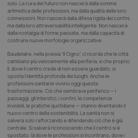
solo. La cura del futuro non nascerà dalla somma
aritmetica delle professioni, ma dalla qualità delle loro
connessioni. Non nascerà dalla difesa rigida dei confini,
ma dalla loro attraversabilità intelligente. Non nascerà
dalla nostalgia di forme passate, ma dalla capacità di
costruire nuove morfologie organizzative.
Baudelaire, nella poesia “Il Cigno”, ci ricorda che le città
cambiano più velocemente alla periferia, e che proprio
lì, dove il centro crede di non essere guardato, si
CookieScriptConsent
5 mesi
CookieScript
sposta l’identità profonda dei luoghi. Anche le
settim
www.quotidianosanita.it
professioni sanitarie vivono oggi questa
trasformazione. Ciò che sembrava periferico — i
passaggi, gli interstizi, i confini, le competenze
invisibili, le pratiche quotidiane — stanno diventando il
nuovo centro della sostenibilità. La sanità non si
salverà solo rafforzando e difendendo ciò che è già
centrale. Si salverà riconoscendo che il centro si è
spostato: là dove le professioni si incontrano, dove i