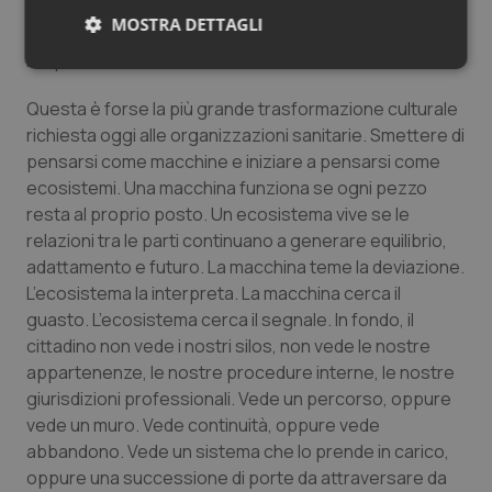
costruisce dispositivi capaci di reggere l’imprevedibile.
MOSTRA DETTAGLI
Non cerca l’obbedienza muta: costruisce
responsabilità distribuita.
Necessari
Statistici
Marketing
Questa è forse la più grande trasformazione culturale
richiesta oggi alle organizzazioni sanitarie. Smettere di
pensarsi come macchine e iniziare a pensarsi come
ecosistemi. Una macchina funziona se ogni pezzo
resta al proprio posto. Un ecosistema vive se le
Necessari
Statistici
Marketing
relazioni tra le parti continuano a generare equilibrio,
adattamento e futuro. La macchina teme la deviazione.
I cookie necessari contribuiscono a rendere fruibile il
sito web abilitandone funzionalità di base quali la
L’ecosistema la interpreta. La macchina cerca il
navigazione sulle pagine e l'accesso alle aree
guasto. L’ecosistema cerca il segnale. In fondo, il
protette del sito. Il sito web non è in grado di
funzionare correttamente senza questi cookie.
cittadino non vede i nostri silos, non vede le nostre
appartenenze, le nostre procedure interne, le nostre
Nome
Fornitore
/
Dominio
Scaden
giurisdizioni professionali. Vede un percorso, oppure
VISITOR_PRIVACY_METADATA
5 mesi
YouTube
settim
.youtube.com
vede un muro. Vede continuità, oppure vede
abbandono. Vede un sistema che lo prende in carico,
oppure una successione di porte da attraversare da