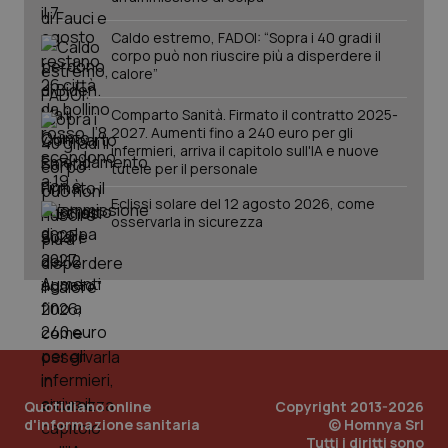
Caldo estremo, FADOI: “Sopra i 40 gradi il
corpo può non riuscire più a disperdere il
calore”
Comparto Sanità. Firmato il contratto 2025-
2027. Aumenti fino a 240 euro per gli
infermieri, arriva il capitolo sull'IA e nuove
tutele per il personale
Eclissi solare del 12 agosto 2026, come
osservarla in sicurezza
Quotidiano online
Copyright 2013-2026
d'informazione sanitaria
© Homnya Srl
Tutti i diritti sono
PHPSESSID
Sessio
PHP.net