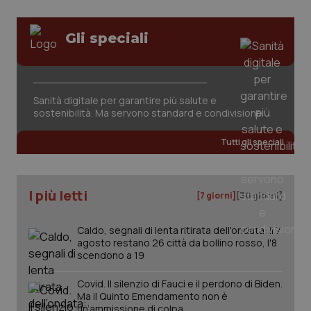
Gli speciali
Sanità digitale per garantire più salute e
sostenibilità. Ma servono standard e condivisione
tracking-sites-ironfish-
www.quotidianosanita.it
4
tracking-enable
settim
2 gior
Tutti gli speciali
tracking-sites-ironfish-
www.quotidianosanita.it
4
I più letti
[7 giorni]
[30 giorni]
session-id
settim
2 gior
Caldo, segnali di lenta ritirata dell'ondata: il 7
agosto restano 26 città da bollino rosso, l'8
scendono a 19
_ga
1 anno
Google LLC
mes
.quotidianosanita.it
Covid. Il silenzio di Fauci e il perdono di Biden.
Ma il Quinto Emendamento non è
un’ammissione di colpa