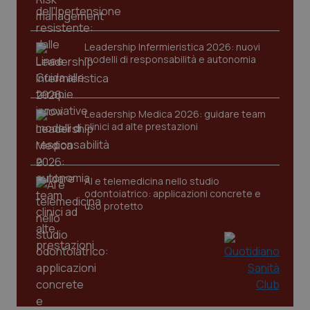
Nome
Fornitore
/
Dominio
Scaden
VISITOR_PRIVACY_METADATA
5 mesi
YouTube
settim
.youtube.com
Leadership Infermieristica 2026: nuovi
modelli di responsabilità e autonomia
Leadership Medica 2026: guidare team
clinici ad alte prestazioni
AI e telemedicina nello studio
odontoiatrico: applicazioni concrete e
uso protetto
CookieScriptConsent
5 mesi
CookieScript
settim
www.quotidianosanita.it