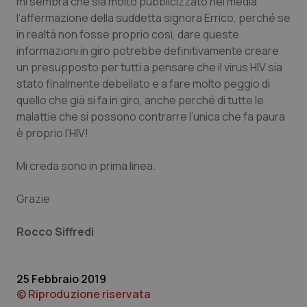
mi sembra che sia molto pubblicizzato nei media
l’affermazione della suddetta signora Errico, perché se
Piemonte
HIV
in realtà non fosse proprio così, dare queste
informazioni in giro potrebbe definitivamente creare
Provincia Autonoma di Bolzano
Infezioni & Febbre
un presupposto per tutti a pensare che il virus HIV sia
stato finalmente debellato e a fare molto peggio di
Provincia Autonoma di Trento
Ipertensione & Scompenso
quello che già si fa in giro, anche perché di tutte le
malattie che si possono contrarre l’unica che fa paura
Puglia
Malattie rare
è proprio l’HIV!
Mi creda sono in prima linea.
Sardegna
Malattia di Crohn & Rettocolite Ulcerosa
Grazie
Sicilia
Neuroscienze & patologie neurodegenerative
Rocco Siffredi
Toscana
Obesità
Umbria
Oftalmologia
25 Febbraio 2019
© Riproduzione riservata