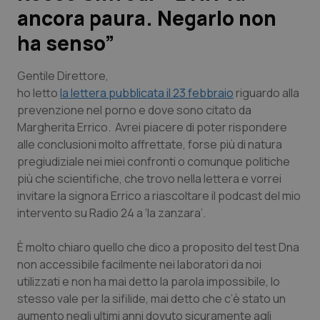
ancora paura. Negarlo non
Scienza e Farmaci
ha senso”
Studi e Analisi
Gentile Direttore
,
ho letto
la lettera pubblicata il 23 febbraio
riguardo alla
Lettere al direttore
prevenzione nel porno e dove sono citato da
Margherita Errico. Avrei piacere di poter rispondere
Edizioni Regionali
alle conclusioni molto affrettate, forse più di natura
pregiudiziale nei miei confronti o comunque politiche
più che scientifiche, che trovo nella lettera e vorrei
QS Pro
invitare la signora Errico a riascoltare il podcast del mio
intervento su Radio 24 a ‘la zanzara’.
Professionisti Sanitari.AI
È molto chiaro quello che dico a proposito del test Dna
Abruzzo
QS Pro Gold
non accessibile facilmente nei laboratori da noi
utilizzati e non ha mai detto la parola impossibile, lo
QS Club
Newsletter
Basilicata
Artrite & artrosi
stesso vale per la sifilide, mai detto che c’è stato un
aumento negli ultimi anni dovuto sicuramente agli