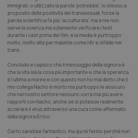
Calabria
Asma & BPCO
immigrati, o utilizzato la parola ‘potrebbe’, lo stesso a
proposito della positività dei transessuali, forse la
parola scientifica fa più “acculturata”, ma a me non
Campania
Car-T
serve la scienza ma solamente verificare i test
durante i cast prima dei film, e la media è purtroppo
Emilia-Romagna
Colesterolo & coronaropatie
molto, molto alta per malattie come HIV e sifilide nei
trans.
Friuli Venezia Giulia
Dermatite Atopica
Concludo e capisco che il messaggio della signora è
Lazio
Diabete & glucometri
che la vita sia la cosa più importante e che la speranza
è l’ultima a morire e con questo non ho mai detto che il
Liguria
Disturbi dell’umore
mio collega Nacho è morto ma purtroppo le assicuro
che nel nostro settore nessuno vorrà mai più avere
Lombardia
Dolore
rapporti con Nacho, anche se si potesse realmente
azzerare il virus attraverso una cura come affermato
dalla signora Errico.
Marche
Donna & Salute
Certo sarebbe fantastico, ma qui mi fermo perché non
Molise
Epatiti