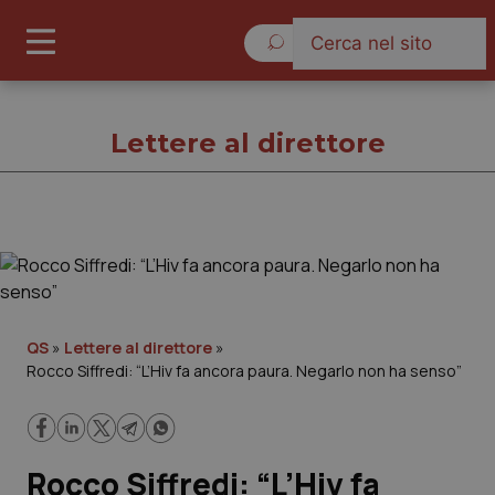
Sabato 8 Agosto 2026
Lettere al direttore
Lettere al direttore
Cronache
QS
»
Lettere al direttore
»
Rocco Siffredi: “L’Hiv fa ancora paura. Negarlo non ha senso”
Governo e Parlamento
Regioni e Asl
Rocco Siffredi: “L’Hiv fa
Lavoro e Professioni