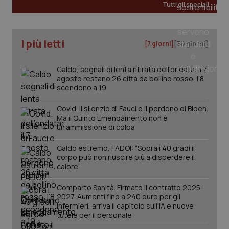
Tutti gli speciali
_ga
1 anno
Google LLC
mes
I più letti
.quotidianosanita.it
[7 giorni]
[30 giorni]
Caldo, segnali di lenta ritirata dell'ondata: il 7
agosto restano 26 città da bollino rosso, l'8
scendono a 19
Covid. Il silenzio di Fauci e il perdono di Biden.
Ma il Quinto Emendamento non è
un’ammissione di colpa
Caldo estremo, FADOI: “Sopra i 40 gradi il
corpo può non riuscire più a disperdere il
calore”
Comparto Sanità. Firmato il contratto 2025-
2027. Aumenti fino a 240 euro per gli
infermieri, arriva il capitolo sull'IA e nuove
tutele per il personale