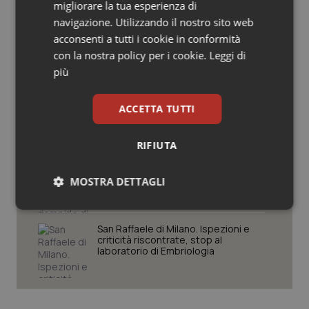
migliorare la tua esperienza di
Salute orale & impianti
navigazione. Utilizzando il nostro sito web
Settimana della Scienza dello
acconsenti a tutti i cookie in conformità
Spallanzani: capire la ricerca per
Sangue & coagulazione
comprendere il presente
con la nostra policy per i cookie.
Leggi di
più
Tiroide
Regione Lombardia scrive al ministro
Schillaci: “Gli attuali indicatori non
ACCETTA TUTTI
fotografano la qualità reale del Ssn”
Tumore al seno
RIFIUTA
Tumore ovarico
Case di comunità. La sfida ora è
riempirle di professionisti e servizi. Il
MOSTRA DETTAGLI
punto della Conferenza delle Regioni
Tumori del Polmone & Testa Collo
Necessari
Statistici
Marketing
San Raffaele di Milano. Ispezioni e
Tumori gastrointestinali
criticità riscontrate, stop al
laboratorio di Embriologia
Ulcera & Reflusso
Vaccini
Necessari
Statistici
Marketing