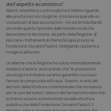
dell’aspetto economico”.
Calabria
Asma & BPCO
Allarmi, smentite e controrepliche in Molise riguardo
alle prestazioni oncologiche. A iniziare la querelle un
Campania
Car-T
comunicato di due associazioni – Iris ed Armida Barelli,
secondo quanto riportato dalle testate locali che
Emilia-Romagna
Colesterolo & coronaropatie
denunciano la decisione, da parte della Regione, di
bloccare i trattamenti di chemioterapia presso la
Friuli Venezia Giulia
Dermatite Atopica
Fondazione Giovanni Paolo II, obbligando i pazienti a
rivolgersi all’Asrem.
Lazio
Diabete & glucometri
Un allarme che la Regione ha voluto immediatamente
Liguria
Disturbi dell’umore
mettere a tacere, assicurando che “le prestazioni
oncologiche in Molise saranno garantite con nuovi
farmaci di comprovata efficacia. Questo, in virtù del
Lombardia
Dolore
decreto della Struttura commissariale che recepisce,
per la cura dei tumori, l’elenco dei farmaci innovativi che
Marche
Donna & Salute
potranno essere somministrati sia dalla struttura
pubblica che dalla Fondazione Giovanni Paolo II. Il
Molise
Epatiti
decreto apre a una serie di nuove opportunità che