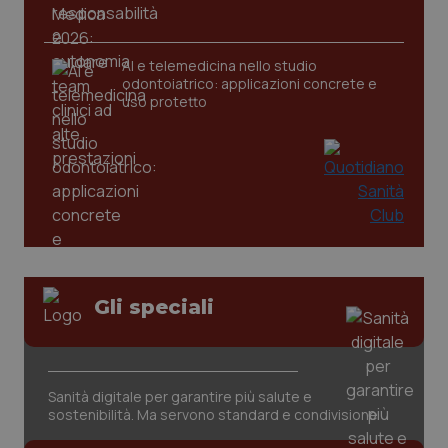
CookieScriptConsent
5 mesi
CookieScript
settim
www.quotidianosanita.it
AI e telemedicina nello studio
odontoiatrico: applicazioni concrete e
uso protetto
tracking-sites-ironfish-
www.quotidianosanita.it
4
tracking-enable
settim
Gli speciali
2 gior
Sanità digitale per garantire più salute e
tracking-sites-ironfish-
www.quotidianosanita.it
4
sostenibilità. Ma servono standard e condivisione
session-id
settim
2 gior