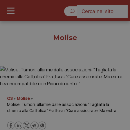
Sabato 8 Agosto 2026
Molise
Molise
Cronache
Governo e Parlamento
QS
»
Molise
»
Molise. Tumori, allarme dalle associazioni: “Tagliata la
chemio alla Cattolica”. Frattura: “Cure assicurate. Ma extra
Regioni e Asl
Lea incompatibile con Piano di rientro”
Lavoro e Professioni