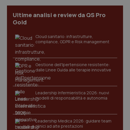
I cookie necessari contribuiscono a rendere fruibile il
Ultime analisi e review da QS Pro
sito web abilitandone funzionalità di base quali la
navigazione sulle pagine e l'accesso alle aree
Gold
protette del sito. Il sito web non è in grado di
funzionare correttamente senza questi cookie.
Cloud sanitario: infrastrutture,
Nome
Fornitore
/
Dominio
Scaden
compliance, GDPR e Risk management
VISITOR_PRIVACY_METADATA
5 mesi
YouTube
settim
.youtube.com
Gestione dell'Ipertensione resistente:
dalle Linee Guida alle terapie innovative
Leadership Infermieristica 2026: nuovi
modelli di responsabilità e autonomia
Leadership Medica 2026: guidare team
clinici ad alte prestazioni