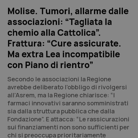
Molise. Tumori, allarme dalle
Scienza e Farmaci
associazioni: “Tagliata la
chemio alla Cattolica”.
Studi e Analisi
Frattura: “Cure assicurate.
Lettere al direttore
Ma extra Lea incompatibile
Edizioni Regionali
con Piano di rientro”
QS Pro
Secondo le associazioni la Regione
avrebbe deliberato l’obbligo di rivolgersi
Professionisti Sanitari.AI
all’Asrem, ma la Regione chiarisce: “I
farmaci innovativi saranno somministrati
sia dalla struttura pubblica che dalla
Abruzzo
QS Pro Gold
Fondazione”. E attacca: “Le rassicurazioni
QS Club
Newsletter
sui finanziamenti non sono sufficienti per
Basilicata
Artrite & artrosi
chi si preoccupa prioritariamente