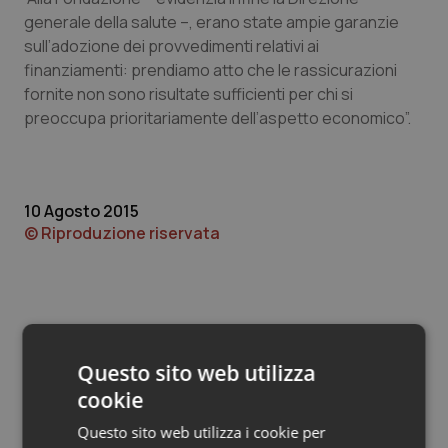
Valle D’Aosta
Oncodermatologia
generale della salute –, erano state ampie garanzie
sull’adozione dei provvedimenti relativi ai
Veneto
Oncoematologia
finanziamenti: prendiamo atto che le rassicurazioni
fornite non sono risultate sufficienti per chi si
Oncologia & Nutrizione
preoccupa prioritariamente dell’aspetto economico”.
Psoriasi & pelle
Quotidiano Cardiologia
10 Agosto 2015
© Riproduzione riservata
Quotidiano Chirurgia
Quotidiano Oncologia
Quotidiano Pediatria
Questo sito web utilizza
Potrebbe interessarti in
cookie
Rene & patologie urogenitali
Molise
Questo sito web utilizza i cookie per