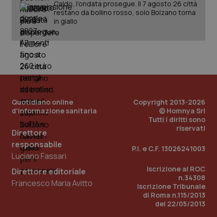
Caldo, l’ondata prosegue. Il 7 agosto 26 città
restano da bollino rosso, solo Bolzano torna
in giallo
PHPSESSID
Sessio
PHP.net
www.quotidianosanita.it
Quotidiano online
Copyright 2013-2026
d'informazione sanitaria
© Homnya Srl
Tutti i diritti sono
riservati
Direttore
responsabile
P.I. e C.F. 13026241003
Luciano Fassari
Iscrizione al ROC
Direttore editoriale
n.34308
Francesco Maria Avitto
Iscrizione Tribunale
di Roma n.115/2013
del 22/05/2013