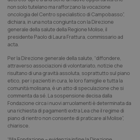
non solo tutelano ma rafforzano la vocazione
Piemonte
HIV
oncologia del Centro specialistico di Campobasso”,
dichiara, in una nota congiunta con la Direzione
Provincia Autonoma di Bolzano
Infezioni & Febbre
generale della salute della Regione Molise, il
presidente Paolo di Laura Frattura, commissario ad
Provincia Autonoma di Trento
Ipertensione & Scompenso
acta.
Per la Direzione generale della salute, “diffondere,
Puglia
Malattie rare
attraverso associazioni di volontariato, notizie che
risultano di una gravità assoluta, soprattutto sul piano
Sardegna
Malattia di Crohn & Rettocolite Ulcerosa
etico, per i pazienti in cura, le loro famiglie e tutta la
comunità molisana, è un atto di speculazione che si
Sicilia
Neuroscienze & patologie neurodegenerative
commenta da sé. La sospensione decisa dalla
Fondazione circa i nuovi arruolamenti è determinata da
Toscana
Obesità
una richiesta di pagamenti extra Lea che il regime di
piano di rientro non consente di praticare al Molise”,
Umbria
Oftalmologia
chiarisce.
“Alla Fondazione – evidenzia infine la Direzione