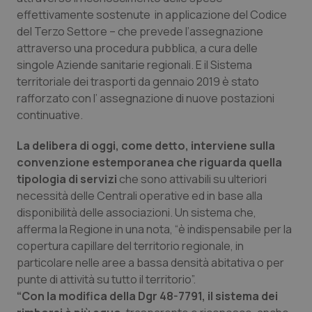
effettivamente sostenute in applicazione del Codice
Piemonte
HIV
del Terzo Settore – che prevede l’assegnazione
attraverso una procedura pubblica, a cura delle
Provincia Autonoma di Bolzano
Infezioni & Febbre
singole Aziende sanitarie regionali. E il Sistema
territoriale dei trasporti da gennaio 2019 è stato
Provincia Autonoma di Trento
Ipertensione & Scompenso
rafforzato con l’ assegnazione di nuove postazioni
continuative.
Puglia
Malattie rare
La delibera di oggi, come detto, interviene sulla
convenzione estemporanea che riguarda quella
Sardegna
Malattia di Crohn & Rettocolite Ulcerosa
tipologia di servizi
che sono attivabili su ulteriori
necessità delle Centrali operative ed in base alla
Sicilia
Neuroscienze & patologie neurodegenerative
disponibilità delle associazioni. Un sistema che,
afferma la Regione in una nota, “è indispensabile per la
Toscana
Obesità
copertura capillare del territorio regionale, in
particolare nelle aree a bassa densità abitativa o per
Umbria
Oftalmologia
punte di attività su tutto il territorio”.
“Con la modifica della Dgr 48-7791, il sistema dei