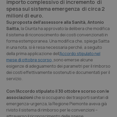
importo complessivo di incremento di
Calabria
Asma & BPCO
spesa sul sistema emergenza di circa 2
milioni di euro.
Campania
Car-T
Su proposta dell’assessore alla Sanità, Antonio
Saitta,
la Giunta ha approvato la delibera che modifica
Emilia-Romagna
Colesterolo & coronaropatie
il sistema di riconoscimento dei costi convenzionati in
forma estemporanea. Una modifica che, spiega Saitta
Friuli Venezia Giulia
Dermatite Atopica
in una nota, si è resa necessaria perché, a seguito
della prima applicazione dell
’Accordo stipulato nel
Lazio
Diabete & glucometri
mese di ottobre scorso,
sono emerse alcune
esigenze di adeguamento dei parametri per il rimborso
Liguria
Disturbi dell’umore
dei costi effettivamente sostenuti e documentati per il
servizio.
Lombardia
Dolore
Con l’Accordo stipulato il 30 ottobre scorso con le
associazioni
che si occupano dei trasporti sanitari di
Marche
Donna & Salute
emergenza-urgenza, la Regione Piemonte aveva già
rivisto il sistema di rimborso per le convenzioni –
Molise
Epatiti
attraverso il riconoscimento delle spese