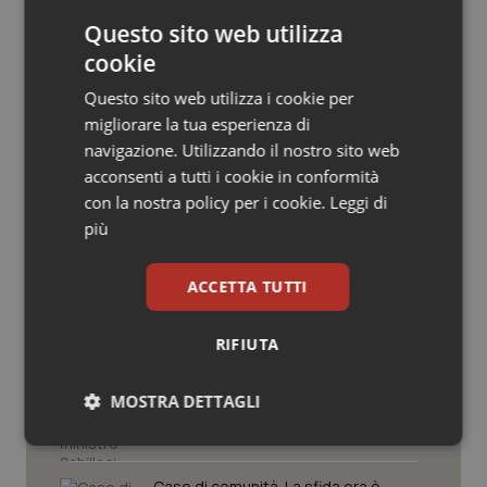
Salute orale & impianti
Questo sito web utilizza
cookie
Sangue & coagulazione
Questo sito web utilizza i cookie per
migliorare la tua esperienza di
Tiroide
navigazione. Utilizzando il nostro sito web
Potrebbe interessarti in
acconsenti a tutti i cookie in conformità
Tumore al seno
con la nostra policy per i cookie.
Leggi di
Piemonte
più
Tumore ovarico
Settimana della Scienza dello
ACCETTA TUTTI
Spallanzani: capire la ricerca per
Tumori del Polmone & Testa Collo
comprendere il presente
RIFIUTA
Tumori gastrointestinali
Regione Lombardia scrive al ministro
MOSTRA DETTAGLI
Schillaci: “Gli attuali indicatori non
Ulcera & Reflusso
fotografano la qualità reale del Ssn”
Necessari
Statistici
Marketing
Vaccini
Case di comunità. La sfida ora è