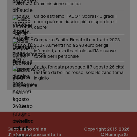
un’ammissione di colpa
Caldo estremo, FADOI: “Sopra i 40 gradi il
corpo può non riuscire più a disperdere il
calore”
Comparto Sanità. Firmato il contratto 2025-
2027. Aumenti fino a 240 euro per gli
infermieri, arriva il capitolo sull'IA e nuove
tutele per il personale
Caldo, l’ondata prosegue. Il 7 agosto 26 città
PHPSESSID
Sessio
PHP.net
restano da bollino rosso, solo Bolzano torna
www.quotidianosanita.it
in giallo
Quotidiano online
Copyright 2013-2026
d'informazione sanitaria
© Homnya Srl