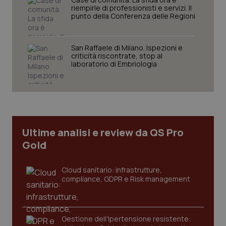
riempirle di professionisti e servizi. Il
punto della Conferenza delle Regioni
San Raffaele di Milano. Ispezioni e
Necessari
Statistici
Marketing
criticità riscontrate, stop al
laboratorio di Embriologia
I cookie necessari contribuiscono a rendere fruibile il
sito web abilitandone funzionalità di base quali la
navigazione sulle pagine e l'accesso alle aree
protette del sito. Il sito web non è in grado di
funzionare correttamente senza questi cookie.
Nome
Fornitore
/
Dominio
Scaden
Ultime analisi e review da QS Pro
VISITOR_PRIVACY_METADATA
5 mesi
YouTube
settim
.youtube.com
Gold
Cloud sanitario: infrastrutture,
compliance, GDPR e Risk management
Gestione dell'Ipertensione resistente: