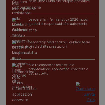
dalle Linee Guida alle terapie innovative
Leadership Infermieristica 2026: nuovi
modelli di responsabilità e autonomia
CookieScriptConsent
5 mesi
CookieScript
settim
www.quotidianosanita.it
Leadership Medica 2026: guidare team
clinici ad alte prestazioni
AI e telemedicina nello studio
odontoiatrico: applicazioni concrete e
uso protetto
tracking-sites-ironfish-
www.quotidianosanita.it
4
tracking-enable
settim
2 gior