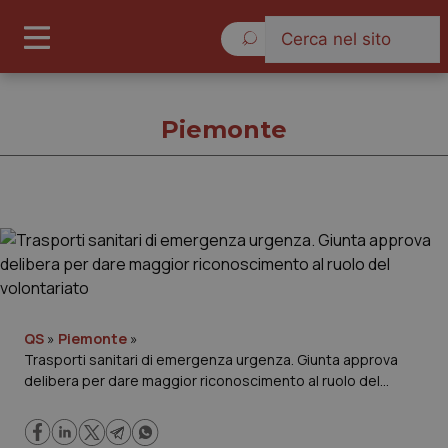
Sabato 8 Agosto 2026
Piemonte
Piemonte
Cronache
Governo e Parlamento
QS
»
Piemonte
»
Trasporti sanitari di emergenza urgenza. Giunta approva
delibera per dare maggior riconoscimento al ruolo del
Regioni e Asl
volontariato
Lavoro e Professioni