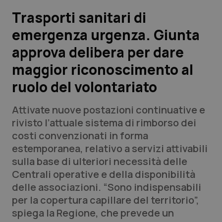
Trasporti sanitari di
Scienza e Farmaci
emergenza urgenza. Giunta
approva delibera per dare
Studi e Analisi
maggior riconoscimento al
Lettere al direttore
ruolo del volontariato
Edizioni Regionali
Attivate nuove postazioni continuative e
rivisto l’attuale sistema di rimborso dei
QS Pro
costi convenzionati in forma
estemporanea, relativo a servizi attivabili
Professionisti Sanitari.AI
sulla base di ulteriori necessità delle
Centrali operative e della disponibilità
Abruzzo
QS Pro Gold
delle associazioni. “Sono indispensabili
per la copertura capillare del territorio”,
QS Club
Newsletter
Basilicata
Artrite & artrosi
spiega la Regione, che prevede un