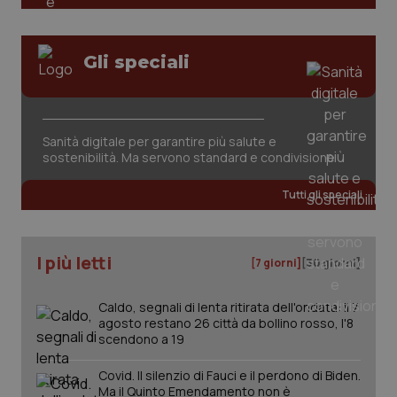
tracking-sites-ironfish-
www.quotidianosanita.it
4
Gli speciali
session-id
settim
2 gior
Sanità digitale per garantire più salute e
_ga
1 anno
Google LLC
sostenibilità. Ma servono standard e condivisione
mes
.quotidianosanita.it
Tutti gli speciali
I più letti
[7 giorni]
[30 giorni]
Caldo, segnali di lenta ritirata dell'ondata: il 7
agosto restano 26 città da bollino rosso, l'8
scendono a 19
Covid. Il silenzio di Fauci e il perdono di Biden.
Ma il Quinto Emendamento non è