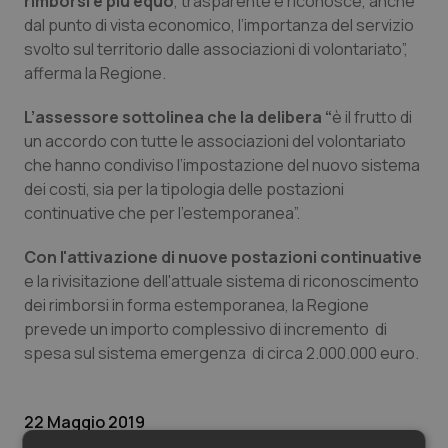
rimborsi è più equo
, trasparente e riconosce, anche
Valle D’Aosta
Oncodermatologia
dal punto di vista economico, l’importanza del servizio
svolto sul territorio dalle associazioni di volontariato”,
Veneto
Oncoematologia
afferma la Regione.
Oncologia & Nutrizione
L’assessore sottolinea che la delibera “
è il frutto di
un accordo con tutte le associazioni del volontariato
Psoriasi & pelle
che hanno condiviso l’impostazione del nuovo sistema
dei costi, sia per la tipologia delle postazioni
Quotidiano Cardiologia
continuative che per l’estemporanea”.
Con l'attivazione di nuove postazioni continuative
Quotidiano Chirurgia
e la rivisitazione dell'attuale sistema di riconoscimento
dei rimborsi in forma estemporanea, la Regione
Quotidiano Oncologia
prevede un importo complessivo di incremento di
spesa sul sistema emergenza di circa 2.000.000 euro.
Quotidiano Pediatria
Rene & patologie urogenitali
22 Maggio 2019
© Riproduzione riservata