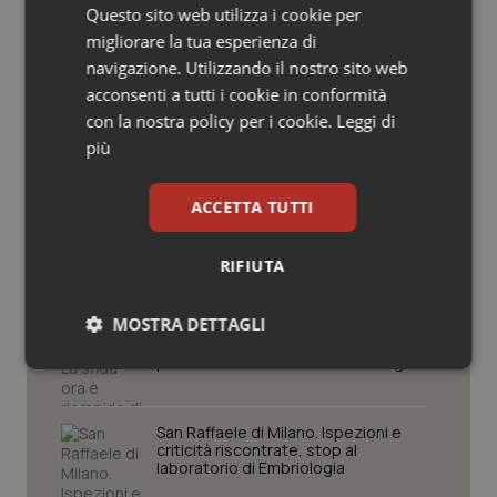
Potrebbe interessarti in
Questo sito web utilizza i cookie per
Salute orale & impianti
Lazio
migliorare la tua esperienza di
navigazione. Utilizzando il nostro sito web
Sangue & coagulazione
acconsenti a tutti i cookie in conformità
Settimana della Scienza dello
con la nostra policy per i cookie.
Leggi di
Spallanzani: capire la ricerca per
Tiroide
più
comprendere il presente
Tumore al seno
ACCETTA TUTTI
Regione Lombardia scrive al ministro
Schillaci: “Gli attuali indicatori non
Tumore ovarico
fotografano la qualità reale del Ssn”
RIFIUTA
Tumori del Polmone & Testa Collo
MOSTRA DETTAGLI
Case di comunità. La sfida ora è
riempirle di professionisti e servizi. Il
punto della Conferenza delle Regioni
Tumori gastrointestinali
Necessari
Statistici
Marketing
Ulcera & Reflusso
San Raffaele di Milano. Ispezioni e
criticità riscontrate, stop al
laboratorio di Embriologia
Vaccini