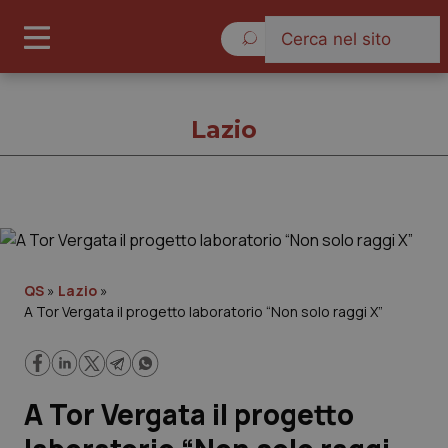
Domenica 9 Agosto 2026
Lazio
Lazio
Cronache
QS
»
Lazio
»
A Tor Vergata il progetto laboratorio “Non solo raggi X”
Governo e Parlamento
Regioni e Asl
A Tor Vergata il progetto
Lavoro e Professioni