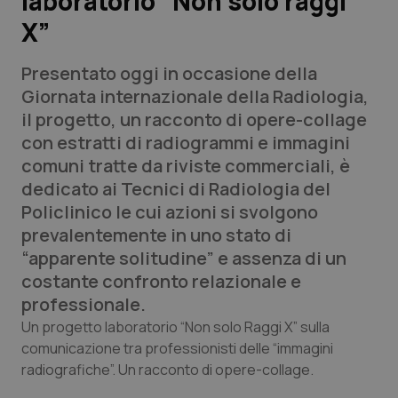
laboratorio “Non solo raggi
X”
Scienza e Farmaci
Presentato oggi in occasione della
Studi e Analisi
Giornata internazionale della Radiologia,
il progetto, un racconto di opere-collage
Lettere al direttore
con estratti di radiogrammi e immagini
comuni tratte da riviste commerciali, è
Edizioni Regionali
dedicato ai Tecnici di Radiologia del
Policlinico le cui azioni si svolgono
QS Pro
prevalentemente in uno stato di
“apparente solitudine” e assenza di un
Professionisti Sanitari.AI
costante confronto relazionale e
professionale.
Abruzzo
QS Pro Gold
Un progetto laboratorio “Non solo Raggi X” sulla
comunicazione tra professionisti delle “immagini
QS Club
Newsletter
Basilicata
Artrite & artrosi
radiografiche”. Un racconto di opere-collage.