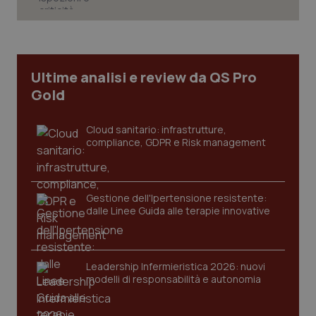
Necessari
Statistici
Marketing
I cookie necessari contribuiscono a rendere fruibile il
sito web abilitandone funzionalità di base quali la
navigazione sulle pagine e l'accesso alle aree
Ultime analisi e review da QS Pro
protette del sito. Il sito web non è in grado di
Gold
funzionare correttamente senza questi cookie.
Nome
Fornitore
/
Dominio
Scaden
Cloud sanitario: infrastrutture,
VISITOR_PRIVACY_METADATA
5 mesi
YouTube
compliance, GDPR e Risk management
settim
.youtube.com
Gestione dell'Ipertensione resistente:
dalle Linee Guida alle terapie innovative
Leadership Infermieristica 2026: nuovi
modelli di responsabilità e autonomia