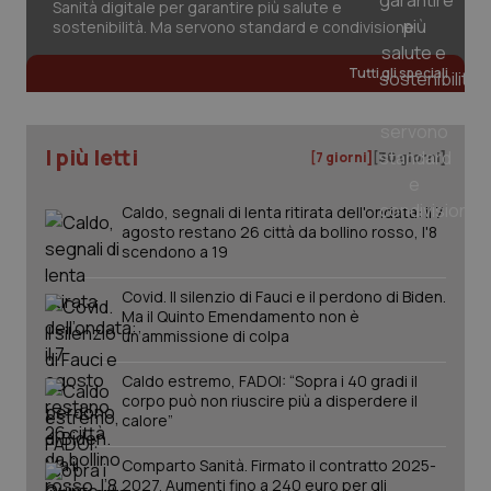
Sanità digitale per garantire più salute e
2 gior
sostenibilità. Ma servono standard e condivisione
Tutti gli speciali
_ga
1 anno
Google LLC
mes
.quotidianosanita.it
I più letti
[7 giorni]
[30 giorni]
Caldo, segnali di lenta ritirata dell'ondata: il 7
agosto restano 26 città da bollino rosso, l'8
scendono a 19
Covid. Il silenzio di Fauci e il perdono di Biden.
Ma il Quinto Emendamento non è
un’ammissione di colpa
Caldo estremo, FADOI: “Sopra i 40 gradi il
corpo può non riuscire più a disperdere il
calore”
Comparto Sanità. Firmato il contratto 2025-
2027. Aumenti fino a 240 euro per gli