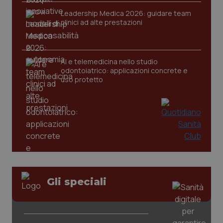
Leadership Medica 2026: guidare team
clinici ad alte prestazioni
CookieScriptConsent
5 mesi
CookieScript
settim
www.quotidianosanita.it
AI e telemedicina nello studio
odontoiatrico: applicazioni concrete e
uso protetto
tracking-sites-ironfish-
www.quotidianosanita.it
4
tracking-enable
settim
2 gior
Gli speciali
tracking-sites-ironfish-
www.quotidianosanita.it
4
session-id
settim