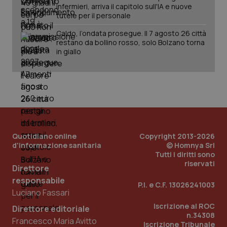
infermieri, arriva il capitolo sull'IA e nuove
tutele per il personale
Caldo, l’ondata prosegue. Il 7 agosto 26 città
restano da bollino rosso, solo Bolzano torna
in giallo
PHPSESSID
Sessio
PHP.net
www.quotidianosanita.it
Quotidiano online
Copyright 2013-2026
d'informazione sanitaria
© Homnya Srl
Tutti i diritti sono
riservati
Direttore
responsabile
P.I. e C.F. 13026241003
Luciano Fassari
Iscrizione al ROC
Direttore editoriale
n.34308
Francesco Maria Avitto
Iscrizione Tribunale