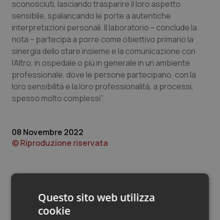
Valle D’Aosta
Oncodermatologia
sconosciuti, lasciando trasparire il loro aspetto
sensibile, spalancando le porte a autentiche
Veneto
Oncoematologia
interpretazioni personali. Il laboratorio – conclude la
nota – partecipa a porre come obiettivo primario la
sinergia dello stare insieme e la comunicazione con
Oncologia & Nutrizione
l’Altro, in ospedale o più in generale in un ambiente
professionale, dove le persone partecipano, con la
Psoriasi & pelle
loro sensibilità e la loro professionalità, a processi,
spesso molto complessi”.
Quotidiano Cardiologia
Quotidiano Chirurgia
08 Novembre 2022
© Riproduzione riservata
Quotidiano Oncologia
Quotidiano Pediatria
Questo sito web utilizza
Rene & patologie urogenitali
cookie