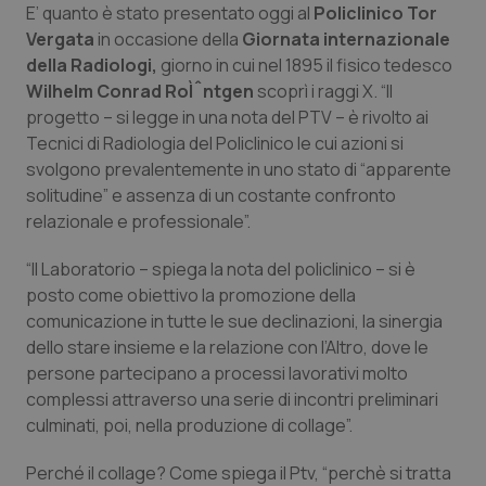
E’ quanto è stato presentato oggi al
Policlinico Tor
Calabria
Asma & BPCO
Vergata
in occasione della
Giornata internazionale
della Radiologi
,
giorno in cui nel 1895 il fisico tedesco
Campania
Car-T
Wilhelm Conrad RoÌˆntgen
scoprì i raggi X. “Il
progetto – si legge in una nota del PTV – è rivolto ai
Emilia-Romagna
Colesterolo & coronaropatie
Tecnici di Radiologia del Policlinico le cui azioni si
svolgono prevalentemente in uno stato di “apparente
Friuli Venezia Giulia
Dermatite Atopica
solitudine” e assenza di un costante confronto
relazionale e professionale”.
Lazio
Diabete & glucometri
“Il Laboratorio – spiega la nota del policlinico – si è
posto come obiettivo la promozione della
Liguria
Disturbi dell’umore
comunicazione in tutte le sue declinazioni, la sinergia
dello stare insieme e la relazione con l’Altro, dove le
Lombardia
Dolore
persone partecipano a processi lavorativi molto
complessi attraverso una serie di incontri preliminari
Marche
Donna & Salute
culminati, poi, nella produzione di collage”.
Molise
Epatiti
Perché il collage? Come spiega il Ptv, “perchè si tratta