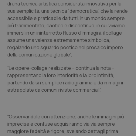
di una tecnica artistica considerata innovativa per la
Piemonte
HIV
sua semplicità, una tecnica “democratica”, che la rende
accessibile e praticabile da tutti. In un mondo sempre
più frammentato, caotico e discontinuo, in cui viviamo
Provincia Autonoma di Bolzano
Infezioni & Febbre
immersi in un ininterrotto flusso d’immagini, il collage
assume una valenza estremamente simbolica,
Provincia Autonoma di Trento
Ipertensione & Scompenso
regalando uno sguardo poetico nel prosaico impero
della comunicazione globale”.
Puglia
Malattie rare
“Le opere-collage realizzate – continua la nota –
Sardegna
Malattia di Crohn & Rettocolite Ulcerosa
rappresentano la loro interiorità e la loro intimità,
partendo da un semplice radiogramma e da immagini
Sicilia
Neuroscienze & patologie neurodegenerative
estrapolate da comuni riviste commerciali”.
Toscana
Obesità
“Osservandole con attenzione, anche le immagini più
Umbria
Oftalmologia
imprecise e confuse acquisiranno via via sempre
maggiore fedeltà e rigore, svelando dettagli prima