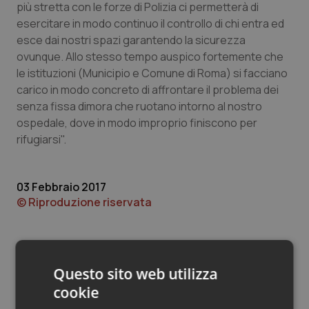
Valle D’Aosta
Oncodermatologia
più stretta con le forze di Polizia ci permetterà di
esercitare in modo continuo il controllo di chi entra ed
Veneto
Oncoematologia
esce dai nostri spazi garantendo la sicurezza
ovunque. Allo stesso tempo auspico fortemente che
le istituzioni (Municipio e Comune di Roma) si facciano
Oncologia & Nutrizione
carico in modo concreto di affrontare il problema dei
senza fissa dimora che ruotano intorno al nostro
Psoriasi & pelle
ospedale, dove in modo improprio finiscono per
rifugiarsi".
Quotidiano Cardiologia
Quotidiano Chirurgia
03 Febbraio 2017
© Riproduzione riservata
Quotidiano Oncologia
Quotidiano Pediatria
Questo sito web utilizza
Rene & patologie urogenitali
cookie