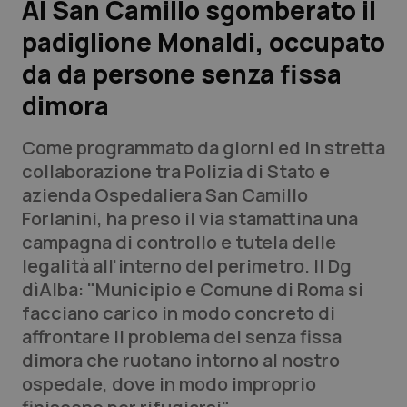
Al San Camillo sgomberato il
padiglione Monaldi, occupato
Scienza e Farmaci
da da persone senza fissa
Studi e Analisi
dimora
Lettere al direttore
Come programmato da giorni ed in stretta
collaborazione tra Polizia di Stato e
Edizioni Regionali
azienda Ospedaliera San Camillo
Forlanini, ha preso il via stamattina una
QS Pro
campagna di controllo e tutela delle
legalità all'interno del perimetro. Il Dg
Professionisti Sanitari.AI
dìAlba: "Municipio e Comune di Roma si
facciano carico in modo concreto di
Abruzzo
QS Pro Gold
affrontare il problema dei senza fissa
dimora che ruotano intorno al nostro
QS Club
Newsletter
Basilicata
Artrite & artrosi
ospedale, dove in modo improprio