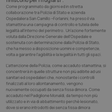
finiscono per rifugiarsi".
Calabria
Asma & BPCO
Come programmato da giorni ed in stretta
collaborazione tra Polizia di Stato e azienda
Campania
Car-T
Ospedaliera San Camillo –Forlanini, ha preso il via
stamattina una campagna di controllo e tutela delle
Emilia-Romagna
Colesterolo & coronaropatie
legalità all'interno del perimetro. Un'azione fortemente
voluta dalla Direzione Generale dell'Ospedale e
sostenuta con determinazione dalla Polizia di Stato,
Friuli Venezia Giulia
Dermatite Atopica
che ha messo a disposizione uomini e competenze,
volta a garantire l'agibilità e la legalità in tutti gli spazi.
Lazio
Diabete & glucometri
L'attenzione della Polizia, come accaduto stamattina, si
Liguria
Disturbi dell’umore
concentrerà in quelle strutture non più adibite ad usi
sanitari ed ospedalieri che, nonostante i controlli
Lombardia
Dolore
finalizzati al loro allontanamento, vengono
nuovamente occupati da senza fissa dimora. Come
Marche
Donna & Salute
accaduto nel Padiglione Monaldi, da tempo non più
utilizzato e in via di abbattimento perchè lesionato,
dove si erano introdotti dei senza fissa dimora
Molise
Epatiti