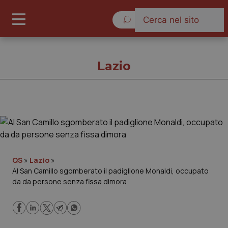
Lunedì 10 Agosto 2026
Lazio
Lazio
Cronache
QS
»
Lazio
»
Al San Camillo sgomberato il padiglione Monaldi, occupato
Governo e Parlamento
da da persone senza fissa dimora
Regioni e Asl
Lavoro e Professioni