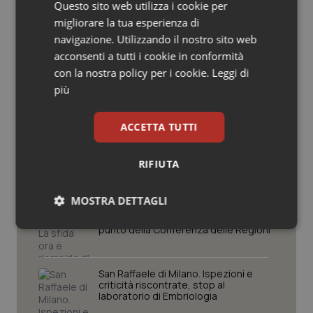
Potrebbe interessarti in
Questo sito web utilizza i cookie per
Salute orale & impianti
migliorare la tua esperienza di
Lazio
navigazione. Utilizzando il nostro sito web
Sangue & coagulazione
acconsenti a tutti i cookie in conformità
con la nostra policy per i cookie.
Leggi di
Settimana della Scienza dello
Spallanzani: capire la ricerca per
Tiroide
più
comprendere il presente
Tumore al seno
ACCETTA TUTTI
Regione Lombardia scrive al ministro
Schillaci: “Gli attuali indicatori non
Tumore ovarico
fotografano la qualità reale del Ssn”
RIFIUTA
Tumori del Polmone & Testa Collo
MOSTRA DETTAGLI
Case di comunità. La sfida ora è
riempirle di professionisti e servizi. Il
punto della Conferenza delle Regioni
Necessari
Statistici
Marketing
Tumori gastrointestinali
Ulcera & Reflusso
San Raffaele di Milano. Ispezioni e
criticità riscontrate, stop al
laboratorio di Embriologia
Vaccini