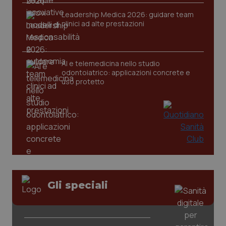
Leadership Medica 2026: guidare team
clinici ad alte prestazioni
CookieScriptConsent
5 mesi
CookieScript
settim
www.quotidianosanita.it
AI e telemedicina nello studio
odontoiatrico: applicazioni concrete e
uso protetto
tracking-sites-ironfish-
www.quotidianosanita.it
4
tracking-enable
settim
2 gior
Gli speciali
tracking-sites-ironfish-
www.quotidianosanita.it
4
session-id
settim