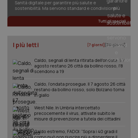
2 gior
Sanità digitale per garantire più salute e
sostenibilità. Ma servono standard e condivisione
Tutti gli speciali
_ga
1 anno
Google LLC
mes
.quotidianosanita.it
I più letti
[7 giorni]
[30 giorni]
Caldo, segnali di lenta ritirata dell'ondata: il 7
agosto restano 26 città da bollino rosso, l'8
scendono a 19
Caldo, l’ondata prosegue. Il 7 agosto 26 città
restano da bollino rosso, solo Bolzano torna
in giallo
West Nile. In Umbria intercettato
precocemente il virus, attivate subito le
misure di prevenzione a tutela dei cittadini
Caldo estremo, FADOI: “Sopra i 40 gradi il
corpo può non riuscire più a disperdere il