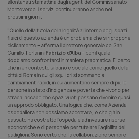
allontanati stamattina dagli agenti del Commissariato
Monteverde. I servizi continueranno anche nei
Piemonte
HIV
prossimi giorni.
Provincia Autonoma di Bolzano
Infezioni & Febbre
"Quello della tutela della legalità all'interno degli spazi
fisici di questo azienda è un problema che si ripropone
Provincia Autonoma di Trento
Ipertensione & Scompenso
ciclicamente – afferma il direttore generale del San
Camillo-Forlanini
Fabrizio d'Alba
– con il quale
Puglia
Malattie rare
dobbiamo confrontarci in maniera pragmatica. E' certo
che in un contesto urbano e sociale come quello della
città di Roma in cui gli squilibri si sommano a
Sardegna
Malattia di Crohn & Rettocolite Ulcerosa
cambiamenti rapidi, in cui aumentano sempre di più le
persone in stato d'indigenza e povertà che vivono per
Sicilia
Neuroscienze & patologie neurodegenerative
strada, accade che spazi vuoti possano divenire quasi
un approdo obbligato. Una logica che, come Azienda
Toscana
Obesità
ospedaliera non possiamo accettare, e che già in
passato ha costretto l'ospedale ad investire risorse
Umbria
Oftalmologia
economiche e di personale per tutelare l'agibilità dei
padiglioni. Sono certo che, la collaborazione sempre