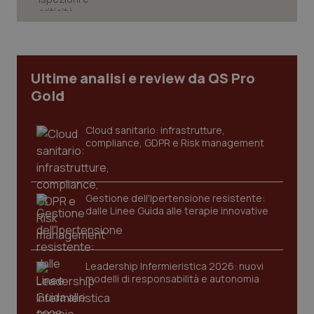
Necessari
Statistici
Marketing
I cookie necessari contribuiscono a rendere fruibile il
sito web abilitandone funzionalità di base quali la
navigazione sulle pagine e l'accesso alle aree
Ultime analisi e review da QS Pro
protette del sito. Il sito web non è in grado di
funzionare correttamente senza questi cookie.
Gold
Nome
Fornitore
/
Dominio
Scaden
VISITOR_PRIVACY_METADATA
5 mesi
Cloud sanitario: infrastrutture,
YouTube
settim
.youtube.com
compliance, GDPR e Risk management
Gestione dell'Ipertensione resistente:
dalle Linee Guida alle terapie innovative
Leadership Infermieristica 2026: nuovi
modelli di responsabilità e autonomia