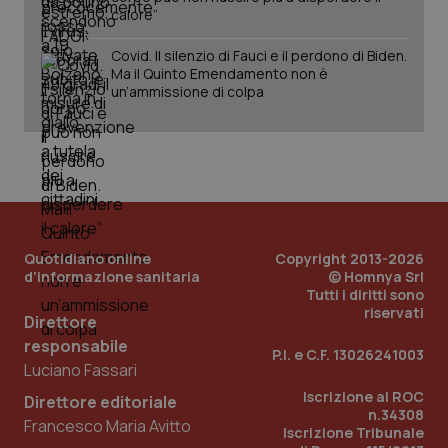
calore”
Covid. Il silenzio di Fauci e il perdono di Biden.
Ma il Quinto Emendamento non è
un’ammissione di colpa
PHPSESSID
Sessio
PHP.net
www.quotidianosanita.it
Quotidiano online
Copyright 2013-2026
d'informazione sanitaria
© Homnya Srl
Tutti i diritti sono
riservati
Direttore
responsabile
P.I. e C.F. 13026241003
Luciano Fassari
Iscrizione al ROC
Direttore editoriale
n.34308
Francesco Maria Avitto
Iscrizione Tribunale