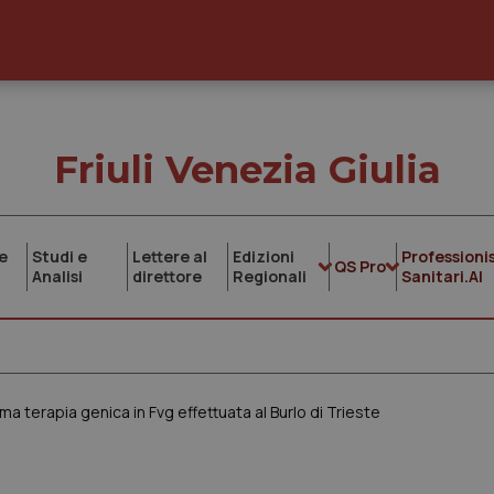
Friuli Venezia Giulia
e
Studi e
Lettere al
Edizioni
Professionis
QS Pro
Analisi
direttore
Regionali
Sanitari.AI
ima terapia genica in Fvg effettuata al Burlo di Trieste