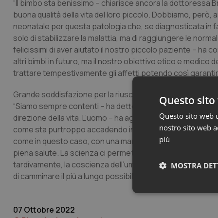
“Il bimbo sta benissimo – chiarisce ancora la dottoressa Br
buona qualità della vita del loro piccolo. Dobbiamo, però, 
neonatale per questa patologia che, se diagnosticata in 
solo di stabilizzare la malattia, ma di raggiungere le norm
felicissimi di aver aiutato il nostro piccolo paziente – ha 
altri bimbi in futuro, ma il nostro obiettivo etico e medico
trattare tempestivamente gli affetti potendo così garantire 
Grande soddisfazione per la riuscita dell’intervento è sta
Questo sito 
“Siamo sempre contenti – ha detto – di poter dare notizie 
Questo sito web ut
direzione della vita. L’uomo – ha aggiunto -con una mano può
nostro sito web ac
come sta purtroppo accadendo in Ucraina e in tante altre 
più
come in questo caso, con una mano può anche aprire il futu
piena salute. La scienza ci permette di fare cose edifican
tardivamente, la coscienza dell’umanità. Noi tutti del Burlo
MOSTRA DET
di camminare il più a lungo possibile nel miracolo della vita”.
Neces
07 Ottobre 2022