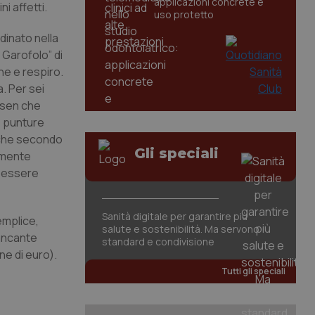
applicazioni concrete e
i affetti.
uso protetto
rdinato nella
 Garofolo” di
ne e respiro.
. Per sei
ersen che
le punture
anche secondo
Gli speciali
tamente
à essere
Sanità digitale per garantire più
emplice,
salute e sostenibilità. Ma servono
mancante
standard e condivisione
ne di euro).
Tutti gli speciali