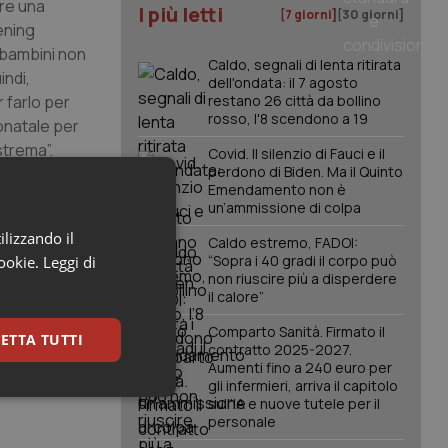
ire una
I più letti
[7 giorni]
[30 giorni]
ening
 bambini non
Caldo, segnali di lenta ritirata
indi,
dell'ondata: il 7 agosto
r farlo per
restano 26 città da bollino
rosso, l'8 scendono a 19
eonatale per
strema”.
Covid. Il silenzio di Fauci e il
perdono di Biden. Ma il Quinto
Emendamento non è
Dorbolò
.
un’ammissione di colpa
o nella
ilizzando il
i persone
Caldo estremo, FADOI:
“Sopra i 40 gradi il corpo può
cookie.
Leggi di
l’uomo,
non riuscire più a disperdere
a essere in
il calore”
te, spesso
Comparto Sanità. Firmato il
a sua famiglia
ETTA TUTTI
contratto 2025-2027.
Aumenti fino a 240 euro per
gli infermieri, arriva il capitolo
keting
sull'IA e nuove tutele per il
personale