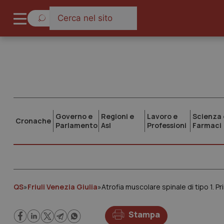
Governo e
Regioni e
Lavoro e
Scienza 
Cronache
Parlamento
Asl
Professioni
Farmaci
QS
»
Friuli Venezia Giulia
»
Atrofia muscolare spinale di tipo 1. Pr
Stampa