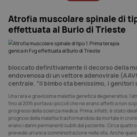
Atrofia muscolare spinale di ti
effettuata al Burlo di Trieste
bloccato definitivamente il decorso della ma
endovenosa di un vettore adenovirale (AAV9
centrale. “Il bimbo sta benissimo, i genitori 
Una rara e gravissima malattia genetica degenerativa, l’atr
fino al 2016 portava i piccoli che ne erano affetti a non sopr
progressi della scienza medica. Prima, infatti, è stato id
prognosi della malattia trasformandola da mortale in croni
erano i danni permanenti subiti dal paziente. Circa quattro
prevede un’unica somministrazione nella vita. Anche questa 