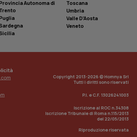
Provincia Autonoma di
Toscana
i Youtube incorporati
tics per mantenere
tore del sito web sta
Trento
Umbria
ell'interfaccia di
Puglia
Valle D’Aosta
 tenere traccia
Sardegna
Veneto
i Youtube incorporati
Sicilia
tore del sito web sta
ell'interfaccia di
 tenere traccia
r la gestione
one dell’esperienza
icità
Copyright 2013-2026 © Homnya Srl
.com
e per abilitare il
Tutti i diritti sono riservati
loggato con identity
om
P.I. e C.F. 13026241003
Iscrizione al ROC n.34308
Iscrizione Tribunale di Roma n.115/2013
del 22/05/2013
Riproduzione riservata