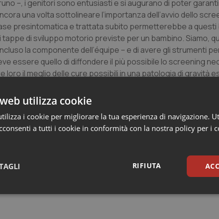
uno –, i genitori sono entusiasti e si augurano di poter garant
ancora una volta sottolineare l’importanza dell’avvio dello scre
fase presintomatica e trattata subito permetterebbe a questi
ali tappe di sviluppo motorio previste per un bambino. Siamo, qu
concluso la componente dell’équipe – e di avere gli strumenti pe
 deve essere quello di diffondere il più possibile lo screening n
loro il meglio delle cure possibili in una patologia di gravità e
ta espressa anche dal Direttore Generale del Burlo,
Stefano 
web utilizza cookie
positive in questo ormai lungo periodo di negatività e che vann
ilizza i cookie per migliorare la tua esperienza di navigazione. Ut
 chiudere il ciclo di vita di una persona o di una moltitudine d
consenti a tutti i cookie in conformità con la nostra policy per i 
parti del mondo. Basta premere un grilletto o un pulsante. Ma 
ro di un piccolo bimbo a una vita che tutti ci auguriamo poss
ti o per converso devastanti. Ed è uno specchio dove si riflet
 – ha concluso – siamo felici nell’augurare a questo bimbo e all
RIFIUTA
TAGLI
ACC
sari
Statistici
Mar