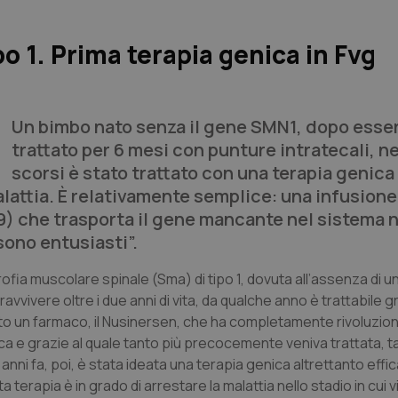
po 1. Prima terapia genica in Fvg
Un bimbo nato senza il gene SMN1, dopo esse
trattato per 6 mesi con punture intratecali, ne
scorsi è stato trattato con una terapia genica
lattia. È relativamente semplice: una infusione
) che trasporta il gene mancante nel sistema 
sono entusiasti”.
ofia muscolare spinale (Sma) di tipo 1, dovuta all’assenza di 
avvivere oltre i due anni di vita, da qualche anno è trattabile gr
eato un farmaco, il Nusinersen, che ha completamente rivoluzion
ca e grazie al quale tanto più precocemente veniva trattata, t
 anni fa, poi, è stata ideata una terapia genica altrettanto eff
terapia è in grado di arrestare la malattia nello stadio in cui 