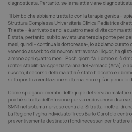
diagnosticata. Pertanto, se la malattia viene diagnosticata i
“Il bimbo che abbiamo trattato con la terapia genica – sp
Struttura Complessa Universitaria Clinica Pediatrica diret
Trieste – è arrivato da noi a quattro mesi di vita con mala
È stata, pertanto, subito avviata una terapia ponte per perm
mesi, quindi – continua la dottoressa-, lo abbiamo curato 
venendo assorbito dai neuroni attraverso il liquor, ha gli st
almeno ogni quattro mesi. Pochi giorni fa, il bimbo si è di
i criteri stabiliti dall’Agenzia Italiana del Farmaco (Aifa)
riuscito, il decorso della malattia è stato bloccato e il b
sottoposto a ventilazione notturna, non è più in pericolo di 
Come spiegano i membri dell’equipe del servizio malattie r
poiché si tratta dell’infusione per via endovenosa di un 
SMN1 nel sistema nervoso centrale, Si tratta, inoltre, di u
La Regione Fvg ha individuato l’Irccs Burlo Garofolo centro
preventivamente destinato i fondi necessari per trattare i 