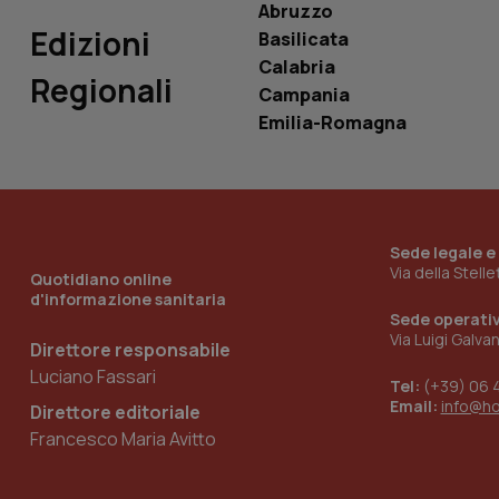
Abruzzo
_ga_0VMQEQKQ1N
Edizioni
Basilicata
Calabria
Regionali
__Secure-YNID
Campania
Emilia-Romagna
YSC
__Secure-
ROLLOUT_TOKEN
Sede legale e
Via della Stell
Quotidiano online
tracking-sites-
d'informazione sanitaria
ironfish-tracking-
Sede operati
named-enable
Via Luigi Galva
Direttore responsabile
Luciano Fassari
Tel:
(+39) 06 
Email:
info@h
Direttore editoriale
Francesco Maria Avitto