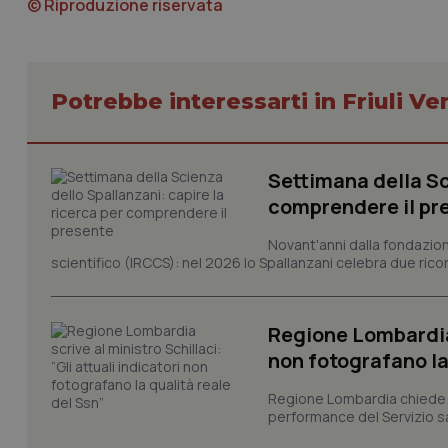
© Riproduzione riservata
Potrebbe interessarti in Friuli Ve
I cookie necessari con
e l'accesso alle aree 
Settimana della Sc
Nome
comprendere il pr
VISITOR_PRIVACY_
Novant'anni dalla fondazion
scientifico (IRCCS): nel 2026 lo Spallanzani celebra due rico
CookieScriptConse
Regione Lombardia s
non fotografano la
tracking-sites-ironf
Regione Lombardia chiede al
tracking-enable
performance del Servizio san
tracking-sites-ironf