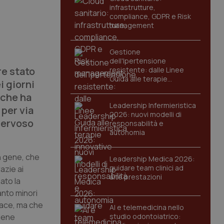
infrastrutture,
compliance, GDPR e Risk
management
Gestione
dell'Ipertensione
re stato
resistente: dalle Linee
Guida alle terapie
i giorni
innovative
 che ha
Leadership Infermieristica
 per via
2026: nuovi modelli di
nervoso
responsabilità e
autonomia
un gene, che
Leadership Medica 2026:
guidare team clinici ad
azie ai
alte prestazioni
ato la
anto minori
icace, ma che
AI e telemedicina nello
viene
studio odontoiatrico: