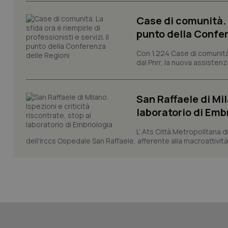
session-id
Case di comunità. L
_ga
punto della Confer
Con 1.224 Case di comunità a
dal Pnrr, la nuova assistenza
San Raffaele di Mil
PHPSESSID
laboratorio di Emb
L’ Ats Città Metropolitana d
dell'Irccs Ospedale San Raffaele, afferente alla macroattività 
_ga_KM60CM4NPH
Nome
Nome
VISITOR_INFO1_LIV