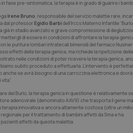
n fase pre-sintomatica, la terapia è in grado di guarire i bambin
iega
Irene Bruno
, responsabile del servizio malattie rare, inca
ta dal professor
Egidio Barbi
dell’Irccs Materno Infantile “Burlo
ttia già in stadio avanzato e grave compromissione di deglutizio
ettergli di essere in condizioni di affrontare la terapia genica
con le punture lombari intratecali bimensili del farmaco Nusin
essi effetti della terapia genica, ma richiede la ripetizione del
mostrato nelle condizioni di poter ricevere la terapia genica, 
, e abbiamo subito proceduto a effettuarla. L’intervento è perfet
imbo anche se avrà bisogno di una carrozzina elettronica e dovr
vita”.
are del Burlo, la terapia genica in questione è relativamente s
vettore adenovirale (denominato AAV9) che trasporta il gene 
na terapia innovativa e ancora altamente costosa (oltre un milio
 regionale per il trattamento di bambini affetti da Sma e ha
pazienti affetti da questa malattia.