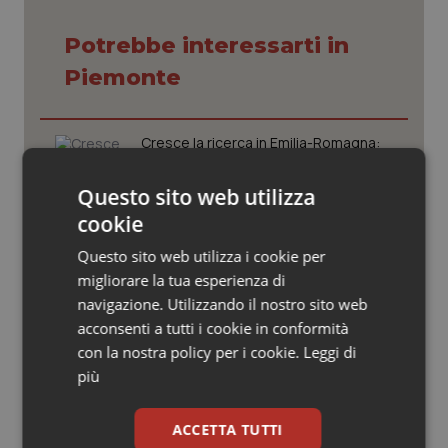
Valle D’Aosta
Oncodermatologia
Potrebbe interessarti in
Veneto
Oncoematologia
Piemonte
Oncologia & Nutrizione
Cresce la ricerca in Emilia-Romagna:
Psoriasi & pelle
nel 2025 condotti 1.530 studi, il
numero più alto degli ultimi cinque
anni
Questo sito web utilizza
Quotidiano Cardiologia
cookie
Puglia. Unità di crisi sanitaria al lavoro,
Decaro accelera su 118, liste d’attesa
Questo sito web utilizza i cookie per
Quotidiano Chirurgia
e conti
migliorare la tua esperienza di
navigazione. Utilizzando il nostro sito web
Quotidiano Oncologia
acconsenti a tutti i cookie in conformità
Farmaci. Puglia, dal 3 agosto alert
informatico per segnalare l’esistenza
con la nostra policy per i cookie.
Leggi di
Quotidiano Pediatria
di un equivalente meno costoso
più
Rene & patologie urogenitali
Influenza. Dal 1° ottobre al via la
ACCETTA TUTTI
campagna vaccinale 2026/2027 in