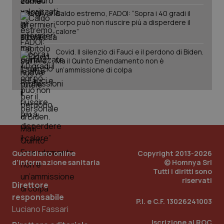
Caldo estremo, FADOI: “Sopra i 40 gradi il
corpo può non riuscire più a disperdere il
calore”
Covid. Il silenzio di Fauci e il perdono di Biden.
Ma il Quinto Emendamento non è
un’ammissione di colpa
Quotidiano online
Copyright 2013-2026
d'informazione sanitaria
© Homnya Srl
Tutti i diritti sono
riservati
Direttore
responsabile
PHPSESSID
Sessio
PHP.net
P.I. e C.F. 13026241003
www.quotidianosanita.it
Luciano Fassari
Iscrizione al ROC