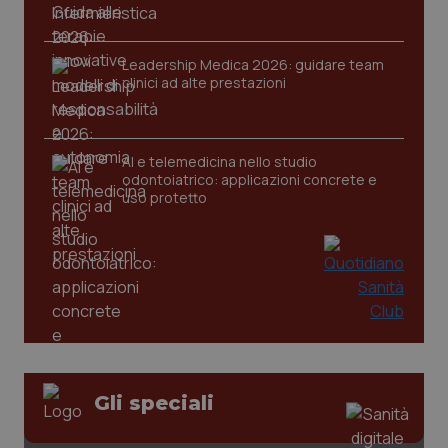
Leadership Medica 2026: guidare team
clinici ad alte prestazioni
AI e telemedicina nello studio
odontoiatrico: applicazioni concrete e
uso protetto
CookieScriptConsent
5 mesi
CookieScript
settim
www.quotidianosanita.it
Gli speciali