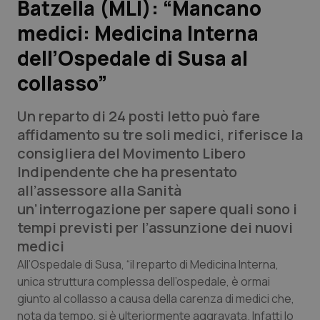
Batzella (MLI): “Mancano
medici: Medicina Interna
Scienza e Farmaci
dell’Ospedale di Susa al
Studi e Analisi
collasso”
Lettere al direttore
Un reparto di 24 posti letto può fare
affidamento su tre soli medici, riferisce la
Edizioni Regionali
consigliera del Movimento Libero
Indipendente che ha presentato
QS Pro
all’assessore alla Sanità
un’interrogazione per sapere quali sono i
Professionisti Sanitari.AI
tempi previsti per l’assunzione dei nuovi
medici
Abruzzo
QS Pro Gold
All’Ospedale di Susa, “il reparto di Medicina Interna,
unica struttura complessa dell’ospedale, è ormai
QS Club
Newsletter
Basilicata
Artrite & artrosi
giunto al collasso a causa della carenza di medici che,
nota da tempo, si è ulteriormente aggravata. Infatti lo