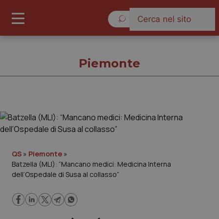
Giovedì 6 Agosto 2026
Piemonte
Piemonte
Cronache
QS
»
Piemonte
»
Batzella (MLI): “Mancano medici: Medicina Interna
Governo e Parlamento
dell’Ospedale di Susa al collasso”
Regioni e Asl
Lavoro e Professioni