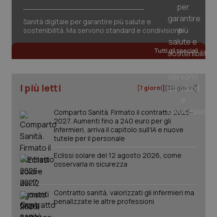
Sanità digitale per garantire più salute e
sostenibilità. Ma servono standard e condivisione
Tutti gli speciali
tracking-sites-ironfish-
www.quotidianosanita.it
4
tracking-enable
settim
2 gior
I più letti
[7 giorni]
[30 giorni]
tracking-sites-ironfish-
www.quotidianosanita.it
4
Comparto Sanità. Firmato il contratto 2025-
session-id
settim
2027. Aumenti fino a 240 euro per gli
2 gior
infermieri, arriva il capitolo sull'IA e nuove
tutele per il personale
Eclissi solare del 12 agosto 2026, come
_ga
osservarla in sicurezza
1 anno
Google LLC
mes
.quotidianosanita.it
Contratto sanità, valorizzati gli infermieri ma
penalizzate le altre professioni