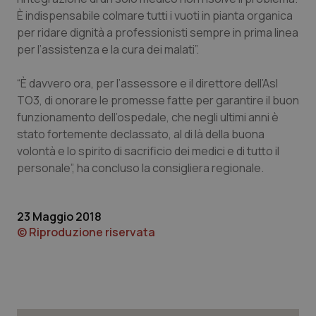
È indispensabile colmare tutti i vuoti in pianta organica
Piemonte
HIV
per ridare dignità a professionisti sempre in prima linea
per l’assistenza e la cura dei malati”.
Provincia Autonoma di Bolzano
Infezioni & Febbre
“È davvero ora, per l’assessore e il direttore dell’Asl
Provincia Autonoma di Trento
Ipertensione & Scompenso
TO3, di onorare le promesse fatte per garantire il buon
funzionamento dell’ospedale, che negli ultimi anni è
stato fortemente declassato, al di là della buona
Puglia
Malattie rare
volontà e lo spirito di sacrificio dei medici e di tutto il
personale”, ha concluso la consigliera regionale.
Sardegna
Malattia di Crohn & Rettocolite Ulcerosa
Sicilia
Neuroscienze & patologie neurodegenerative
23 Maggio 2018
© Riproduzione riservata
Toscana
Obesità
Umbria
Oftalmologia