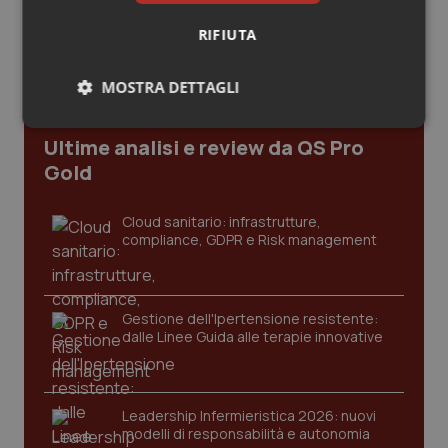
Lombardia
Salute orale & impianti
RIFIUTA
Sangue & coagulazione
MOSTRA DETTAGLI
Tiroide
Necessari
Statistici
Marketing
Ultime analisi e review da QS Pro
Gold
Tumore al seno
Cloud sanitario: infrastrutture,
Tumore ovarico
compliance, GDPR e Risk management
Necessari
Statistici
Marketing
Tumori del Polmone & Testa Collo
I cookie necessari contribuiscono a rendere fruibile il
Gestione dell'Ipertensione resistente:
sito web abilitandone funzionalità di base quali la
Tumori gastrointestinali
dalle Linee Guida alle terapie innovative
navigazione sulle pagine e l'accesso alle aree
protette del sito. Il sito web non è in grado di
funzionare correttamente senza questi cookie.
Ulcera & Reflusso
Nome
Fornitore
/
Dominio
Scaden
Leadership Infermieristica 2026: nuovi
VISITOR_PRIVACY_METADATA
5 mesi
modelli di responsabilità e autonomia
YouTube
Vaccini
settim
.youtube.com