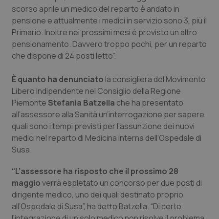
Calabria
Asma & BPCO
scorso aprile un medico del reparto è andato in
pensione e attualmente i medici in servizio sono 3, più il
Primario. Inoltre nei prossimi mesi è previsto un altro
Campania
Car-T
pensionamento. Davvero troppo pochi, per un reparto
che dispone di 24 posti letto”.
Emilia-Romagna
Colesterolo & coronaropatie
È quanto ha denunciato
la consigliera del Movimento
Friuli Venezia Giulia
Dermatite Atopica
Libero Indipendente nel Consiglio della Regione
Piemonte
Stefania Batzella
che ha presentato
Lazio
Diabete & glucometri
all’assessore alla Sanità un’interrogazione per sapere
quali sono i tempi previsti per l’assunzione dei nuovi
Liguria
Disturbi dell’umore
medici nel reparto di Medicina Interna dell’Ospedale di
Susa.
Lombardia
Dolore
“L’assessore ha risposto che il prossimo 28
maggio
verrà espletato un concorso per due posti di
Marche
Donna & Salute
dirigente medico, uno dei quali destinato proprio
all’Ospedale di Susa”, ha detto Batzella. “Di certo
Molise
Epatiti
l’integrazione di un solo medico non risolve il problema.