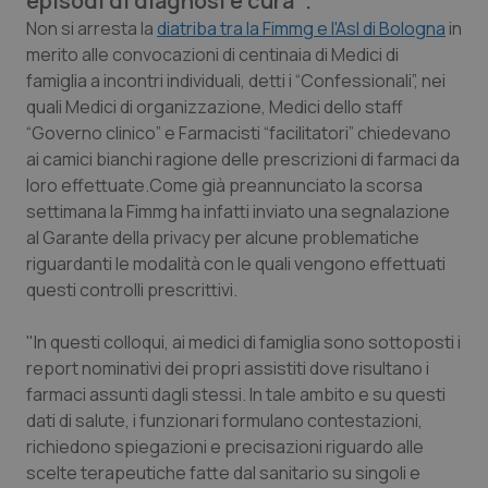
episodi di diagnosi e cura'”.
Calabria
Asma & BPCO
Non si arresta la
diatriba tra la Fimmg e l'Asl di Bologna
in
merito alle convocazioni di centinaia di Medici di
Campania
Car-T
famiglia a incontri individuali, detti i “Confessionali”, nei
quali Medici di organizzazione, Medici dello staff
Emilia-Romagna
Colesterolo & coronaropatie
“Governo clinico” e Farmacisti “facilitatori” chiedevano
ai camici bianchi ragione delle prescrizioni di farmaci da
loro effettuate.Come già preannunciato la scorsa
Friuli Venezia Giulia
Dermatite Atopica
settimana la Fimmg ha infatti inviato una segnalazione
al Garante della privacy per alcune problematiche
Lazio
Diabete & glucometri
riguardanti le modalità con le quali vengono effettuati
questi controlli prescrittivi.
Liguria
Disturbi dell’umore
"In questi colloqui, ai medici di famiglia sono sottoposti i
Lombardia
Dolore
report nominativi dei propri assistiti dove risultano i
farmaci assunti dagli stessi. In tale ambito e su questi
Marche
Donna & Salute
dati di salute, i funzionari formulano contestazioni,
richiedono spiegazioni e precisazioni riguardo alle
Molise
Epatiti
scelte terapeutiche fatte dal sanitario su singoli e