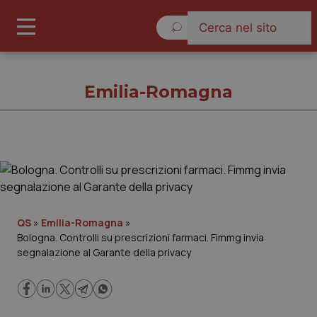
Giovedì 6 Agosto 2026
Emilia-Romagna
Emilia-Romagna
Cronache
QS
»
Emilia-Romagna
»
Bologna. Controlli su prescrizioni farmaci. Fimmg invia
Governo e Parlamento
segnalazione al Garante della privacy
Regioni e Asl
Lavoro e Professioni