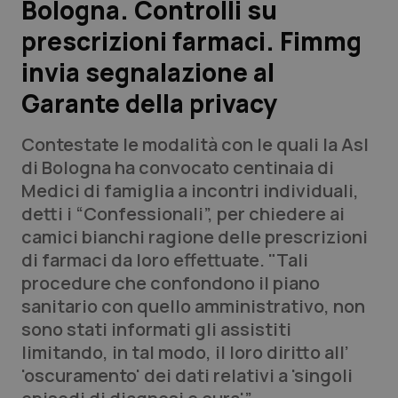
Bologna. Controlli su
prescrizioni farmaci. Fimmg
Scienza e Farmaci
invia segnalazione al
Studi e Analisi
Garante della privacy
Lettere al direttore
Contestate le modalità con le quali la Asl
di Bologna ha convocato centinaia di
Edizioni Regionali
Medici di famiglia a incontri individuali,
detti i “Confessionali”, per chiedere ai
QS Pro
camici bianchi ragione delle prescrizioni
di farmaci da loro effettuate. "Tali
Professionisti Sanitari.AI
procedure che confondono il piano
sanitario con quello amministrativo, non
Abruzzo
QS Pro Gold
sono stati informati gli assistiti
limitando, in tal modo, il loro diritto all’
QS Club
Newsletter
Basilicata
Artrite & artrosi
'oscuramento' dei dati relativi a 'singoli