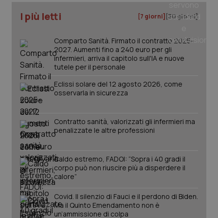
I più letti
[7 giorni]
[30 giorni]
_ga
1 anno
Google LLC
mes
.quotidianosanita.it
Comparto Sanità. Firmato il contratto 2025-
2027. Aumenti fino a 240 euro per gli
infermieri, arriva il capitolo sull'IA e nuove
tutele per il personale
Eclissi solare del 12 agosto 2026, come
osservarla in sicurezza
Contratto sanità, valorizzati gli infermieri ma
penalizzate le altre professioni
Caldo estremo, FADOI: “Sopra i 40 gradi il
corpo può non riuscire più a disperdere il
calore”
Covid. Il silenzio di Fauci e il perdono di Biden.
Ma il Quinto Emendamento non è
un’ammissione di colpa