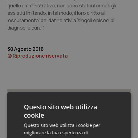
Valle D’Aosta
Oncodermatologia
quello amministrativo, non sono stati informati gli
assistiti limitando, in tal modo, il loro diritto all’
Veneto
Oncoematologia
'oscuramento' dei dati relativi a 'singoli episodi di
diagnosi e cura'”.
Oncologia & Nutrizione
Psoriasi & pelle
30 Agosto 2016
© Riproduzione riservata
Quotidiano Cardiologia
Quotidiano Chirurgia
Quotidiano Oncologia
Potrebbe interessarti in
Questo sito web utilizza
Quotidiano Pediatria
cookie
Emilia-Romagna
Questo sito web utilizza i cookie per
Rene & patologie urogenitali
migliorare la tua esperienza di
Medicina generale: 5.965 domande