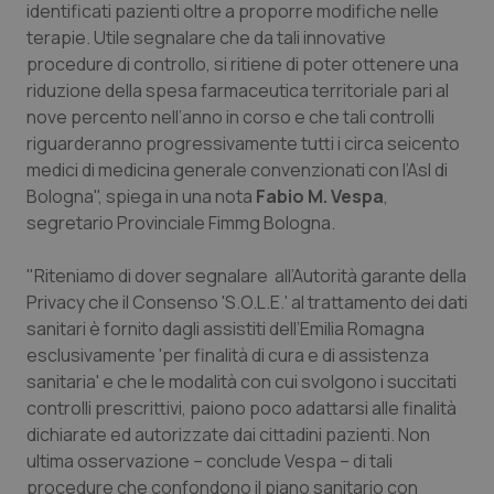
identificati pazienti oltre a proporre modifiche nelle
terapie. Utile segnalare che da tali innovative
Piemonte
HIV
procedure di controllo, si ritiene di poter ottenere una
riduzione della spesa farmaceutica territoriale pari al
Provincia Autonoma di Bolzano
Infezioni & Febbre
nove percento nell’anno in corso e che tali controlli
riguarderanno progressivamente tutti i circa seicento
Provincia Autonoma di Trento
Ipertensione & Scompenso
medici di medicina generale convenzionati con l’Asl di
Bologna", spiega in una nota
Fabio M. Vespa
,
Puglia
Malattie rare
segretario Provinciale Fimmg Bologna.
Sardegna
Malattia di Crohn & Rettocolite Ulcerosa
"Riteniamo di dover segnalare all’Autorità garante della
Privacy che il Consenso 'S.O.L.E.' al trattamento dei dati
Sicilia
Neuroscienze & patologie neurodegenerative
sanitari è fornito dagli assistiti dell’Emilia Romagna
esclusivamente 'per finalità di cura e di assistenza
sanitaria' e che le modalità con cui svolgono i succitati
Toscana
Obesità
controlli prescrittivi, paiono poco adattarsi alle finalità
dichiarate ed autorizzate dai cittadini pazienti. Non
Umbria
Oftalmologia
ultima osservazione – conclude Vespa – di tali
procedure che confondono il piano sanitario con