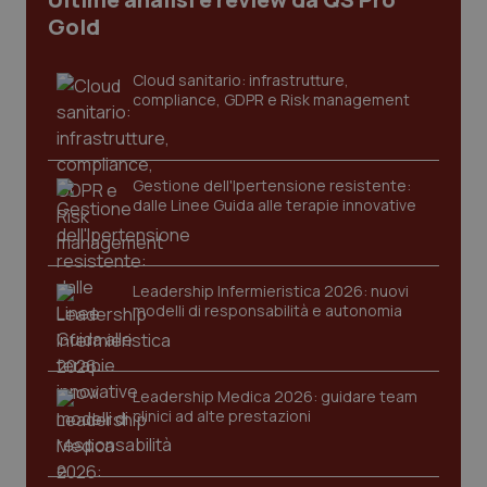
I cookie necessari contribuiscono a rendere fruibile il
Gold
sito web abilitandone funzionalità di base quali la
navigazione sulle pagine e l'accesso alle aree
protette del sito. Il sito web non è in grado di
Cloud sanitario: infrastrutture,
funzionare correttamente senza questi cookie.
compliance, GDPR e Risk management
Nome
Fornitore
/
Dominio
Scaden
VISITOR_PRIVACY_METADATA
5 mesi
YouTube
settim
.youtube.com
Gestione dell'Ipertensione resistente:
dalle Linee Guida alle terapie innovative
Leadership Infermieristica 2026: nuovi
modelli di responsabilità e autonomia
Leadership Medica 2026: guidare team
clinici ad alte prestazioni