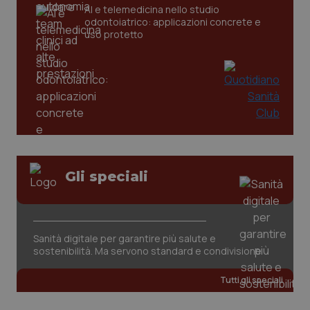
CookieScriptConsent
5 mesi
CookieScript
AI e telemedicina nello studio
settim
www.quotidianosanita.it
odontoiatrico: applicazioni concrete e
uso protetto
Gli speciali
tracking-sites-ironfish-
www.quotidianosanita.it
4
tracking-enable
settim
2 gior
Sanità digitale per garantire più salute e
sostenibilità. Ma servono standard e condivisione
tracking-sites-ironfish-
www.quotidianosanita.it
4
session-id
settim
2 gior
Tutti gli speciali