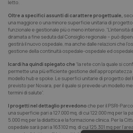
letto.
Oltre a specifici assunti di carattere progettuale,
seco
una maggiore o una minore superficie unitaria di progetto 
funzionale e gestionale più o meno intensivo. “L’intensità d
diramata a fine seduta dal Consiglio regionale – può dipen
gestirà il nuovo ospedale, ma anche dalle relazioni che l’os
gestione della continuità ospedale-ospedale ed ospedale-
Icardi ha quindi spiegato che
“la rete con la quale si con
permette una più efficiente gestione dell’appropriatezza de
modello hub e spoke. Le superfici unitarie di progetto del P
previsto per Novara, per il quale si prevede un modello meno
termini di salute”.
I progetti nel dettaglio prevedono
che per il PSRI-Parco
una superficie pari a 127.000 mq, di cui 122.000 mq per la pa
5.000 mq per la didattica e la formazione clinica. Per la Cit
ospedale sarà pari a 163.102 mq, di cui 125.301 mq per l’are