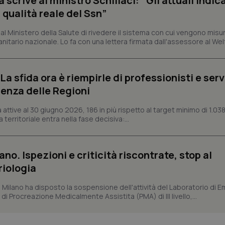
crive al ministro Schillaci: “Gli attuali indica
Fornitore
/
Dominio
Scadenza
Descrizione
 qualità reale del Ssn”
METADATA
5 mesi 4
Questo cookie viene utilizzato p
YouTube
settimane
scelte di consenso e privacy dell'
.youtube.com
 Ministero della Salute di rivedere il sistema con cui vengono misur
interazione con il sito. Registra i
del visitatore riguardo a varie pol
itario nazionale. Lo fa con una lettera firmata dall'assessore al Welf
impostazioni sulla privacy, garan
preferenze siano onorate nelle se
nt
5 mesi 3
Questo cookie viene utilizzato da
CookieScript
a sfida ora è riempirle di professionisti e serviz
settimane
Script.com per ricordare le pref
www.quotidianosanita.it
sui cookie dei visitatori. È neces
enza delle Regioni
dei cookie di Cookie-Script.com 
correttamente.
ttive al 30 giugno 2026, 186 in più rispetto al target minimo di 1.038
ish-
www.quotidianosanita.it
4
Questo cookie è impostato dall'a
 territoriale entra nella fase decisiva:...
settimane
abilitare il sistema di tracking a
2 giorni
ish-
www.quotidianosanita.it
4
Questo cookie è impostato dall'a
settimane
assegnare un identificatore generi
ano. Ispezioni e criticità riscontrate, stop al
2 giorni
riologia
1 anno 1
Questo nome di cookie è associa
Google LLC
mese
Universal Analytics, che è un a
.quotidianosanita.it
significativo del servizio di ana
i Milano ha disposto la sospensione dell'attività del Laboratorio di E
utilizzato da Google. Questo cook
di Procreazione Medicalmente Assistita (PMA) di III livello,...
per distinguere utenti unici as
generato in modo casuale come i
cliente. È incluso in ogni richiest
sito e utilizzato per calcolare i dat
sessioni e campagne per i rapporti 