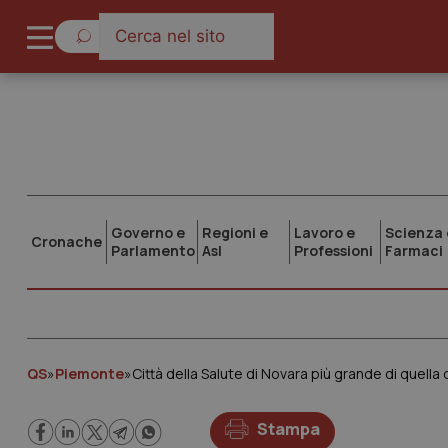
Governo e
Regioni e
Lavoro e
Scienza 
Cronache
Parlamento
Asl
Professioni
Farmaci
QS
»
Piemonte
»
Città della Salute di Novara più grande di quella 
Stampa