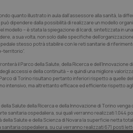
ndo quanto illustrato in aula dall’assessore alla sanità, la diff
può dipendere dalla possibilità di realizzare un modello organ
el modello – è stata la spiegazione di Icardi, sintetizzata in un
dere, a sua volta, non solo dalle specifiche dell’organizzazio
pedale stesso potrà stabilire con le reti sanitarie di riferiment
territorio”.
fronterà il Parco della Salute, della Ricerca e dell’Innovazione d
gli accessi e della continuità – e quindi una migliore valorizz
arco di Torino risultano pertanto inferiori rispetto a quelle de
 intensivo, ma altrettanto efficace ed efficiente rispetto agli 
 della Salute della Ricerca e della Innovazione di Torino venga 
rte sanitaria ospedaliera, sui quali verranno realizzati 1.044 pos
tà della Salute e della Scienza di Novara la superficie netta tot
a sanitaria ospedaliera, su cui verranno realizzati 671 posti let