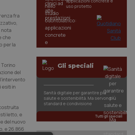
applicazioni concrete e
uso protetto
erenza fra
izzativo,
a nota
ne che
o per la
i Torino
Gli speciali
azione del
ll’intervento
esiti in
Sanità digitale per garantire più
salute e sostenibilità. Ma servono
standard e condivisione
costruita
ti letto, e
Tutti gli speciali
ale del nuovo
to, e 26.866