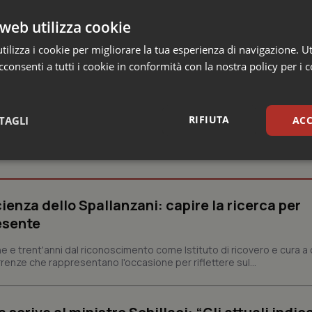
pari a 10.935 mq, sarà destinata alla direzione ospedaliera (4.8
l’area tecnica a supporto (3.297 mq) e all’incubatore (1.209 mq)
web utilizza cookie
ilizza i cookie per migliorare la tua esperienza di navigazione. Ut
consenti a tutti i cookie in conformità con la nostra policy per i 
RIFIUTA
TAGLI
ACC
e
sari
Statistici
Mar
ienza dello Spallanzani: capire la ricerca per
esente
e e trent'anni dal riconoscimento come Istituto di ricovero e cura a 
Necessari
Statistici
Marketing
rrenze che rappresentano l'occasione per riflettere sul...
tribuiscono a rendere fruibile il sito web abilitandone funzionalità di base quali la nav
protette del sito. Il sito web non è in grado di funzionare correttamente senza questi coo