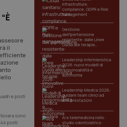
infrastrutture,
compliance, GDPR e Risk
management
 “È
Gestione
dell'Ipertensione
’assesore
resistente: dalle Linee
Guida alle terapie
à il
innovative
efficiente
Leadership Infermieristica
zazione
2026: nuovi modelli di
tanto
responsabilità e
autonomia
dello
Leadership Medica 2026:
guidare team clinici ad
uadri e posti
alte prestazioni
a Novara sono
AI e telemedicina nello
044 posti
studio odontoiatrico: