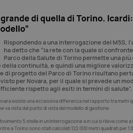
grande di quella di Torino. Icardi:
modello”
Rispondendo a una interrogazione del M5S, l
ha detto che “la rete con la quale si confronter
Parco della Salute di Torino permette una più 
 della continuità, e quindi una migliore valoriz
e di progetto del Parco di Torino risultano per
revisto per Novara, per il quale si prevede un mo
iciente rispetto agli esiti in termini di salute”.
i Novara esiste una eccessiva differenza nel rapporto tra metri q
 va vista dal punto di vista del modello di gestione.
ovimento 5 stelle in un’interrogazione a in cui si rileva come 
entre a Torino sono stati calcolati 122.000 metri quadrati per 1.