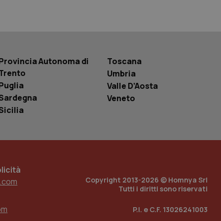
basate sul
entificatore
le variabili di
è un numero
o in cui viene
r il sito, ma un
tato di accesso per
Provincia Autonoma di
Toscana
Trento
Umbria
a Google Analytics
sione.
Puglia
Valle D’Aosta
Sardegna
Veneto
Sicilia
 tenere traccia
i Youtube incorporati
tics per mantenere
tore del sito web sta
ell'interfaccia di
icità
 tenere traccia
Copyright 2013-2026 © Homnya Srl
.com
i Youtube incorporati
Tutti i diritti sono riservati
tore del sito web sta
ell'interfaccia di
om
P.I. e C.F. 13026241003
 tenere traccia