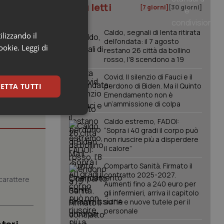
09 mq),
I più letti
[7 giorni]
[30 giorni]
.
Caldo, segnali di lenta ritirata
ilizzando il
dell'ondata: il 7 agosto
cookie.
Leggi di
restano 26 città da bollino
rosso, l'8 scendono a 19
Covid. Il silenzio di Fauci e il
perdono di Biden. Ma il Quinto
ETTA TUTTI
Emendamento non è
un’ammissione di colpa
keting
Caldo estremo, FADOI:
“Sopra i 40 gradi il corpo può
non riuscire più a disperdere
il calore”
Comparto Sanità. Firmato il
contratto 2025-2027.
carattere
Aumenti fino a 240 euro per
gli infermieri, arriva il capitolo
sull'IA e nuove tutele per il
igazione sulle pagine
personale
kie.