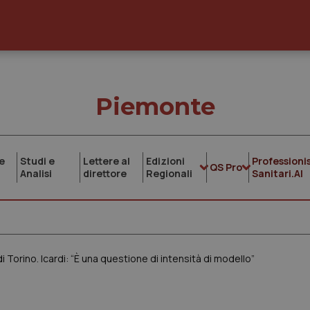
Piemonte
e
Studi e
Lettere al
Edizioni
Professionis
QS Pro
Analisi
direttore
Regionali
Sanitari.AI
di Torino. Icardi: “È una questione di intensità di modello”