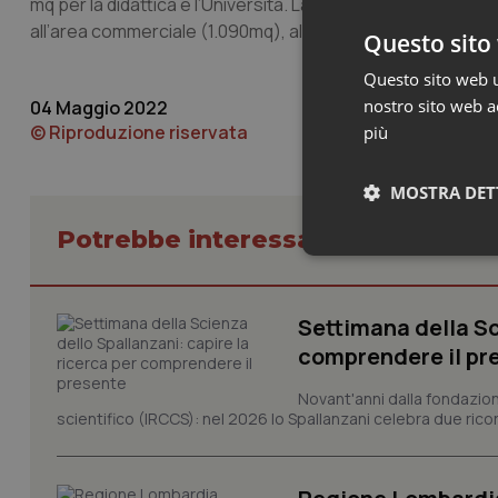
mq per la didattica e l’Università. La restante superficie, 
all’area commerciale (1.090mq), all’asilo nido (530 mq), al
Questo sito 
Questo sito web ut
nostro sito web ac
04 Maggio 2022
© Riproduzione riservata
più
MOSTRA DET
Potrebbe interessarti in Piemont
Neces
Settimana della Sc
comprendere il pr
Novant'anni dalla fondazion
scientifico (IRCCS): nel 2026 lo Spallanzani celebra due rico
I cookie necessari con
e l'accesso alle aree 