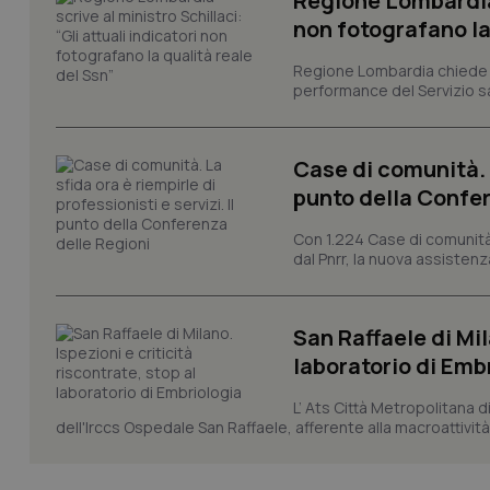
Regione Lombardia s
Nome
non fotografano la
VISITOR_PRIVACY_
Regione Lombardia chiede al
performance del Servizio san
CookieScriptConse
Case di comunità. L
punto della Confer
Con 1.224 Case di comunità a
tracking-sites-ironf
dal Pnrr, la nuova assistenza
tracking-enable
tracking-sites-ironf
session-id
San Raffaele di Mil
laboratorio di Emb
_ga
L’ Ats Città Metropolitana d
dell'Irccs Ospedale San Raffaele, afferente alla macroattività 