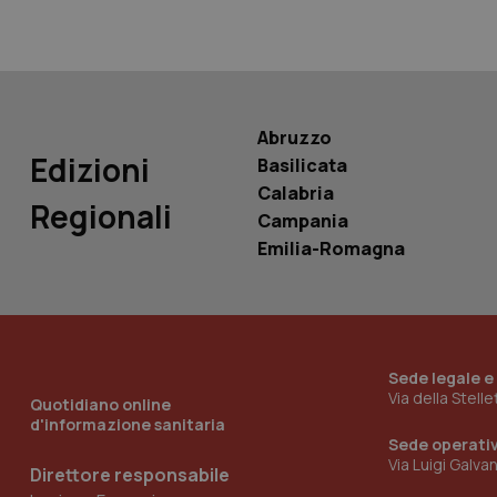
PHPSESSID
Abruzzo
Edizioni
Basilicata
_ga_KM60CM4NPH
Calabria
Regionali
Campania
Emilia-Romagna
Nome
Nome
VISITOR_INFO1_LIV
_ga_0VMQEQKQ1N
Sede legale e
Via della Stell
__Secure-YNID
Quotidiano online
d'informazione sanitaria
Sede operati
Via Luigi Galva
Direttore responsabile
YSC