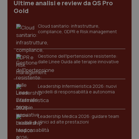
Ultime analisi e review da QS Pro
I cookie necessari contribuiscono a rendere fruibile il
Gold
sito web abilitandone funzionalità di base quali la
navigazione sulle pagine e l'accesso alle aree
protette del sito. Il sito web non è in grado di
funzionare correttamente senza questi cookie.
Cloud sanitario: infrastrutture,
compliance, GDPR e Risk management
Nome
Fornitore
/
Dominio
Scaden
VISITOR_PRIVACY_METADATA
5 mesi
YouTube
settim
.youtube.com
Gestione dell'Ipertensione resistente:
dalle Linee Guida alle terapie innovative
Leadership Infermieristica 2026: nuovi
modelli di responsabilità e autonomia
Leadership Medica 2026: guidare team
clinici ad alte prestazioni