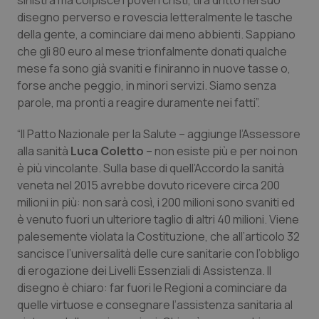
sinistra ma colpisce i poveri cristi, tira dritto nel suo
disegno perverso e rovescia letteralmente le tasche
Piemonte
HIV
della gente, a cominciare dai meno abbienti. Sappiano
che gli 80 euro al mese trionfalmente donati qualche
Provincia Autonoma di Bolzano
Infezioni & Febbre
mese fa sono già svaniti e finiranno in nuove tasse o,
forse anche peggio, in minori servizi. Siamo senza
Provincia Autonoma di Trento
Ipertensione & Scompenso
parole, ma pronti a reagire duramente nei fatti”.
“Il Patto Nazionale per la Salute – aggiunge l’Assessore
Puglia
Malattie rare
alla sanità
Luca Coletto
– non esiste più e per noi non
è più vincolante. Sulla base di quell’Accordo la sanità
Sardegna
Malattia di Crohn & Rettocolite Ulcerosa
veneta nel 2015 avrebbe dovuto ricevere circa 200
milioni in più: non sarà così, i 200 milioni sono svaniti ed
Sicilia
Neuroscienze & patologie neurodegenerative
è venuto fuori un ulteriore taglio di altri 40 milioni. Viene
palesemente violata la Costituzione, che all’articolo 32
Toscana
Obesità
sancisce l’universalità delle cure sanitarie con l’obbligo
di erogazione dei Livelli Essenziali di Assistenza. Il
Umbria
Oftalmologia
disegno è chiaro: far fuori le Regioni a cominciare da
quelle virtuose e consegnare l’assistenza sanitaria al