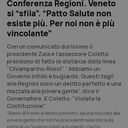
Conferenza Regioni. Veneto
si “sfila”. “Patto Salute non
Scienza e Farmaci
esiste più. Per noi non è più
Studi e Analisi
vincolante”
Lettere al direttore
Con un comunicato durissimo il
presidente Zaia e l'assessore Coletto
Edizioni Regionali
prendono di fatto le distanze dalla linea
"Chiamparino-Rossi". "Abbiamo un
QS Pro
Governo infido e bugiardo. Questi tagli
alle Regioni sono un delitto perfetto e una
Professionisti Sanitari.AI
mazzata alla povera gente", dice il
Governatore. E Coletto: "Violata la
Abruzzo
QS Pro Gold
Costituzione".
“Siamo di fronte al delitto perfetto, ad una mazzata alla
QS Club
Newsletter
Basilicata
Artrite & artrosi
povera gente che non ha precedenti nella storia da
parte di un Governo infido e bugiardo, che ha