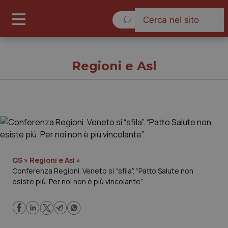
Domenica 9 Agosto 2026
Regioni e Asl
Regioni e Asl
Cronache
QS
»
Regioni e Asl
»
Conferenza Regioni. Veneto si “sfila”. “Patto Salute non
Governo e Parlamento
esiste più. Per noi non è più vincolante”
Regioni e Asl
Lavoro e Professioni