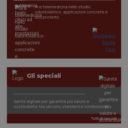
CookieScriptConsent
5 mesi
CookieScript
AI e telemedicina nello studio
settim
www.quotidianosanita.it
odontoiatrico: applicazioni concrete e
uso protetto
Gli speciali
tracking-sites-ironfish-
www.quotidianosanita.it
4
tracking-enable
settim
2 gior
Sanità digitale per garantire più salute e
sostenibilità. Ma servono standard e condivisione
tracking-sites-ironfish-
www.quotidianosanita.it
4
session-id
settim
2 gior
Tutti gli speciali