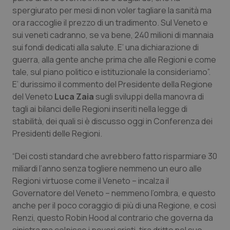
Calabria
Asma & BPCO
spergiurato per mesi di non voler tagliare la sanità ma
ora raccoglie il prezzo di un tradimento. Sul Veneto e
Campania
Car-T
sui veneti cadranno, se va bene, 240 milioni di mannaia
sui fondi dedicati alla salute. E’ una dichiarazione di
guerra, alla gente anche prima che alle Regioni e come
Emilia-Romagna
Colesterolo & coronaropatie
tale, sul piano politico e istituzionale la consideriamo”.
E’ durissimo il commento del Presidente della Regione
Friuli Venezia Giulia
Dermatite Atopica
del Veneto
Luca Zaia
sugli sviluppi della manovra di
tagli ai bilanci delle Regioni inseriti nella legge di
Lazio
Diabete & glucometri
stabilità, dei quali si è discusso oggi in Conferenza dei
Presidenti delle Regioni.
Liguria
Disturbi dell’umore
“Dei costi standard che avrebbero fatto risparmiare 30
Lombardia
Dolore
miliardi l’anno senza togliere nemmeno un euro alle
Regioni virtuose come il Veneto – incalza il
Governatore del Veneto – nemmeno l’ombra, e questo
Marche
Donna & Salute
anche per il poco coraggio di più di una Regione, e così
Renzi, questo Robin Hood al contrario che governa da
Molise
Epatiti