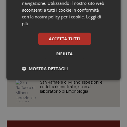
Settimana della Scienza dello
navigazione. Utilizzando il nostro sito web
Salute orale & impianti
Spallanzani: capire la ricerca per
acconsenti a tutti i cookie in conformità
comprendere il presente
con la nostra policy per i cookie.
Leggi di
Sangue & coagulazione
più
Regione Lombardia scrive al ministro
Schillaci: “Gli attuali indicatori non
Tiroide
fotografano la qualità reale del Ssn”
ACCETTA TUTTI
Tumore al seno
RIFIUTA
Case di comunità. La sfida ora è
riempirle di professionisti e servizi. Il
punto della Conferenza delle Regioni
Tumore ovarico
MOSTRA DETTAGLI
Tumori del Polmone & Testa Collo
Necessari
Statistici
Marketing
San Raffaele di Milano. Ispezioni e
criticità riscontrate, stop al
laboratorio di Embriologia
Tumori gastrointestinali
Ulcera & Reflusso
Necessari
Statistici
Marketing
Vaccini