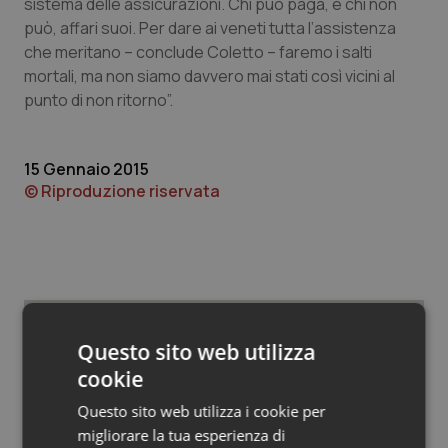
Valle D’Aosta
Oncodermatologia
sistema delle assicurazioni. Chi può paga, e chi non
può, affari suoi. Per dare ai veneti tutta l’assistenza
che meritano – conclude Coletto – faremo i salti
Veneto
Oncoematologia
mortali, ma non siamo davvero mai stati così vicini al
punto di non ritorno”.
Oncologia & Nutrizione
Psoriasi & pelle
15 Gennaio 2015
© Riproduzione riservata
Quotidiano Cardiologia
Quotidiano Chirurgia
Quotidiano Oncologia
Questo sito web utilizza
Potrebbe interessarti in
Quotidiano Pediatria
cookie
Regioni e Asl
Questo sito web utilizza i cookie per
Rene & patologie urogenitali
migliorare la tua esperienza di