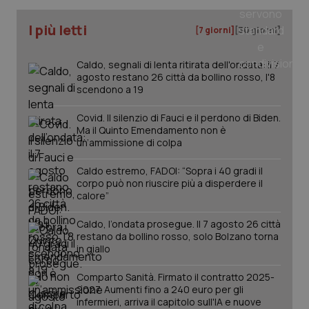
I più letti
[7 giorni]
[30 giorni]
_ga
1 anno
Google LLC
mes
.quotidianosanita.it
Caldo, segnali di lenta ritirata dell'ondata: il 7
agosto restano 26 città da bollino rosso, l'8
scendono a 19
Covid. Il silenzio di Fauci e il perdono di Biden.
Ma il Quinto Emendamento non è
un’ammissione di colpa
Caldo estremo, FADOI: “Sopra i 40 gradi il
corpo può non riuscire più a disperdere il
calore”
Caldo, l’ondata prosegue. Il 7 agosto 26 città
restano da bollino rosso, solo Bolzano torna
in giallo
Comparto Sanità. Firmato il contratto 2025-
2027. Aumenti fino a 240 euro per gli
infermieri, arriva il capitolo sull'IA e nuove