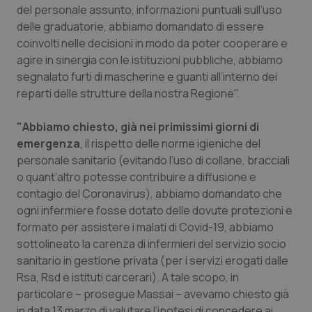
del personale assunto, informazioni puntuali sull’uso
Piemonte
HIV
delle graduatorie, abbiamo domandato di essere
coinvolti nelle decisioni in modo da poter cooperare e
agire in sinergia con le istituzioni pubbliche, abbiamo
Provincia Autonoma di Bolzano
Infezioni & Febbre
segnalato furti di mascherine e guanti all’interno dei
reparti delle strutture della nostra Regione".
Provincia Autonoma di Trento
Ipertensione & Scompenso
"Abbiamo chiesto, già nei primissimi giorni di
Puglia
Malattie rare
emergenza
, il rispetto delle norme igieniche del
personale sanitario (evitando l’uso di collane, bracciali
Sardegna
Malattia di Crohn & Rettocolite Ulcerosa
o quant’altro potesse contribuire a diffusione e
contagio del Coronavirus), abbiamo domandato che
Sicilia
Neuroscienze & patologie neurodegenerative
ogni infermiere fosse dotato delle dovute protezioni e
formato per assistere i malati di Covid-19, abbiamo
Toscana
Obesità
sottolineato la carenza di infermieri del servizio socio
sanitario in gestione privata (per i servizi erogati dalle
Rsa, Rsd e istituti carcerari). A tale scopo, in
Umbria
Oftalmologia
particolare – prosegue Massai – avevamo chiesto già
in data 13 marzo di valutare l’ipotesi di concedere ai