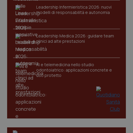
Leadership Infermieristica 2026: nuovi
modelli di responsabilità e autonomia
Leadership Medica 2026: guidare team
clinici ad alte prestazioni
tracking-sites-ironfish-
www.quotidianosanita.it
4
tracking-enable
settim
2 gior
AI e telemedicina nello studio
odontoiatrico: applicazioni concrete e
tracking-sites-ironfish-
uso protetto
www.quotidianosanita.it
4
session-id
settim
2 gior
_ga
1 anno
Google LLC
mes
.quotidianosanita.it