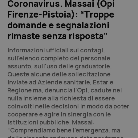
Coronavirus. Massai (Opi
Firenze-Pistoia): “Troppe
Scienza e Farmaci
domande e segnalazioni
Studi e Analisi
rimaste senza risposta”
Lettere al direttore
Informazioni ufficiali sui contagi,
sull’elenco completo del personale
Edizioni Regionali
assunto, sull’uso delle graduatorie.
Queste alcune delle sollecitazione
QS Pro
inviate ad Aziende sanitarie, Estar e
Regione ma, denuncia l’Opi, cadute nel
Professionisti Sanitari.AI
nulla insieme alla richiesta di essere
coinvolti nelle decisioni in modo da poter
Abruzzo
QS Pro Gold
cooperare e agire in sinergia con le
istituzioni pubbliche. Massai:
QS Club
Newsletter
Basilicata
Artrite & artrosi
“Comprendiamo bene l’emergenza, ma