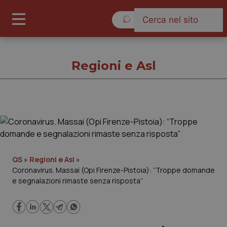
Venerdì 7 Agosto 2026
Regioni e Asl
Regioni e Asl
Cronache
QS
»
Regioni e Asl
»
Coronavirus. Massai (Opi Firenze-Pistoia): “Troppe domande
Governo e Parlamento
e segnalazioni rimaste senza risposta”
Regioni e Asl
Lavoro e Professioni