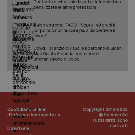
Contratto sanità, valorizzati gli infermieri ma
penalizzate le altre professioni
Caldo estremo, FADOI: “Sopra i 40 gradi il
corpo può non riuscire più a disperdere il
calore”
Covid. Il silenzio di Fauci e il perdono di Biden.
Ma il Quinto Emendamento non è
un’ammissione di colpa
_ga_KM60CM4NPH
.quotidianosanita.it
1 anno
mes
Quotidiano online
Copyright 2013-2026
d'informazione sanitaria
© Homnya Srl
Tutti i diritti sono
riservati
Direttore