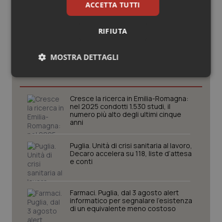
ACCETTA TUTTI
RIFIUTA
Potrebbe interessarti in
MOSTRA DETTAGLI
Regioni e Asl
Necessari
Statistici
Marketing
Cresce la ricerca in Emilia-Romagna:
nel 2025 condotti 1.530 studi, il
numero più alto degli ultimi cinque
anni
Puglia. Unità di crisi sanitaria al lavoro,
Necessari
Statistici
Marketing
Decaro accelera su 118, liste d’attesa
e conti
I cookie necessari contribuiscono a rendere fruibile il
sito web abilitandone funzionalità di base quali la
navigazione sulle pagine e l'accesso alle aree
protette del sito. Il sito web non è in grado di
Farmaci. Puglia, dal 3 agosto alert
funzionare correttamente senza questi cookie.
informatico per segnalare l’esistenza
di un equivalente meno costoso
Nome
Fornitore
/
Dominio
Scaden