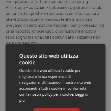
rivolgersi per effettuare tamponi e screening.
Salute orale & impianti
Purtroppo – conclude – dobbiamo registrare la totale
assenza di risposte. Fa eccezione solo l’assessore
Sangue & coagulazione
alla Protezione civile, Federica Fratoni, alla quale
avevamo chiesto mascherine per i liberi professionisti:
ci ha risposto, chiedendoci di comunicare il nostro
Tiroide
fabbisogno ma, una volta comunicato, l’iniziativa non
ha avuto seguito".
Tumore al seno
“Comprendiamo bene l’emergenza –
Questo sito web utilizza
conclude
Tumore ovarico
Massari -ma delle risposte andavano date per tempo.
cookie
Ci auguriamo in futuro che le nostre richieste non
Tumori del Polmone & Testa Collo
Questo sito web utilizza i cookie per
rimangano inascoltate”.
migliorare la tua esperienza di
navigazione. Utilizzando il nostro sito web
Tumori gastrointestinali
acconsenti a tutti i cookie in conformità
06 Maggio 2020
con la nostra policy per i cookie.
Leggi di
© Riproduzione riservata
Ulcera & Reflusso
più
Vaccini