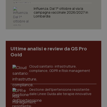
VISITOR_PRIVACY_METADATA
5 mesi
YouTube
settim
.youtube.com
Influenza. Dal 1° ottobre al via la
campagna vaccinale 2026/2027 in
Lombardia
Ultime analisi e review da QS Pro
Gold
Cloud sanitario: infrastrutture,
compliance, GDPR e Risk management
CookieScriptConsent
5 mesi
CookieScript
settim
www.quotidianosanita.it
Gestione dell'Ipertensione resistente:
dalle Linee Guida alle terapie innovative