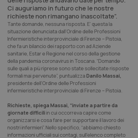
delle risposte andavano date per tempo.
Calabria
Asma & BPCO
Ci auguriamo in futuro che le nostre
richieste non rimangano inascoltate”.
Campania
Car-T
Tante domande, nessuna risposta. E’ questa la
situazione denunciata dall’Ordine delle Professioni
Emilia-Romagna
Colesterolo & coronaropatie
Infermieristiche interprovinciale di Firenze – Pistoia,
che fa un bilancio dei rapporto con ad Aziende
Friuli Venezia Giulia
Dermatite Atopica
sanitarie, Estar e Regione nel corso della gestione
della pandemia coronavirus in Toscana. “Domande
sulle quali a più riprese sono state sollecitate risposte
Lazio
Diabete & glucometri
formali mai pervenute”, puntualizza
Danilo Massai,
presidente dell’Ordine delle Professioni
Liguria
Disturbi dell’umore
infermieristiche interprovinciale di Firenze – Pistoia.
Lombardia
Dolore
Richieste, spiega Massai, “inviate a partire da
giornate difficili
in cui occorreva capire come
Marche
Donna & Salute
organizzarsi e cosa fare per supportare il lavoro dei
nostri infermieri”. Nello specifico, “abbiamo chiesto
Molise
Epatiti
informazioni ufficiali sui contagi, sull’elenco completo