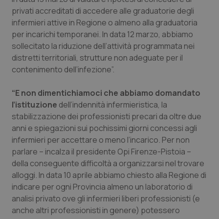
Valle D’Aosta
Oncodermatologia
privati accreditati di accedere alle graduatorie degli
infermieri attive in Regione o almeno alla graduatoria
Veneto
Oncoematologia
per incarichi temporanei. In data 12 marzo, abbiamo
sollecitato la riduzione dell’attività programmata nei
Oncologia & Nutrizione
distretti territoriali, strutture non adeguate per il
contenimento dell’infezione”.
Psoriasi & pelle
“E non dimentichiamoci che abbiamo domandato
Quotidiano Cardiologia
l’istituzione
dell’indennità infermieristica, la
stabilizzazione dei professionisti precari da oltre due
anni e spiegazioni sui pochissimi giorni concessi agli
Quotidiano Chirurgia
infermieri per accettare o meno l’incarico. Per non
parlare – incalza il presidente Opi Firenze-Pistoia –
Quotidiano Oncologia
della conseguente difficoltà a organizzarsi nel trovare
alloggi. In data 10 aprile abbiamo chiesto alla Regione di
Quotidiano Pediatria
indicare per ogni Provincia almeno un laboratorio di
analisi privato ove gli infermieri liberi professionisti (e
Rene & patologie urogenitali
anche altri professionisti in genere) potessero