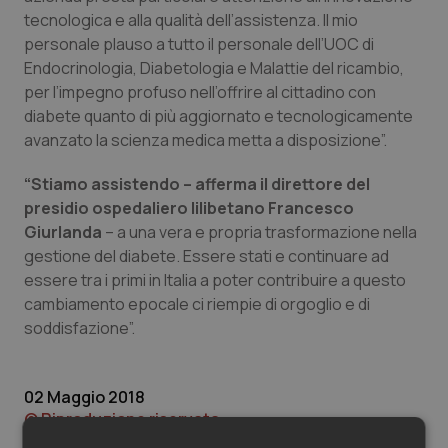
Valle D’Aosta
Oncodermatologia
tecnologica e alla qualità dell’assistenza. Il mio
personale plauso a tutto il personale dell’UOC di
Veneto
Oncoematologia
Endocrinologia, Diabetologia e Malattie del ricambio,
per l’impegno profuso nell’offrire al cittadino con
Oncologia & Nutrizione
diabete quanto di più aggiornato e tecnologicamente
avanzato la scienza medica metta a disposizione”.
Psoriasi & pelle
“Stiamo assistendo – afferma il direttore del
presidio ospedaliero lilibetano Francesco
Quotidiano Cardiologia
Giurlanda
– a una vera e propria trasformazione nella
gestione del diabete. Essere stati e continuare ad
Quotidiano Chirurgia
essere tra i primi in Italia a poter contribuire a questo
cambiamento epocale ci riempie di orgoglio e di
Quotidiano Oncologia
soddisfazione”.
Quotidiano Pediatria
02 Maggio 2018
Rene & patologie urogenitali
© Riproduzione riservata