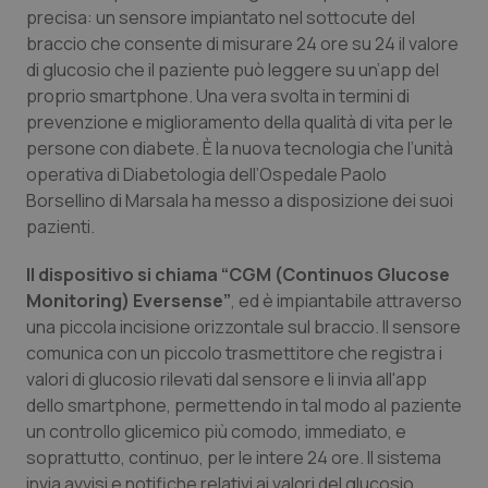
Calabria
Asma & BPCO
precisa: un sensore impiantato nel sottocute del
braccio che consente di misurare 24 ore su 24 il valore
di glucosio che il paziente può leggere su un’app del
Campania
Car-T
proprio smartphone. Una vera svolta in termini di
prevenzione e miglioramento della qualità di vita per le
Emilia-Romagna
Colesterolo & coronaropatie
persone con diabete. È la nuova tecnologia che l’unità
operativa di Diabetologia dell’Ospedale Paolo
Friuli Venezia Giulia
Dermatite Atopica
Borsellino di Marsala ha messo a disposizione dei suoi
pazienti.
Lazio
Diabete & glucometri
Il dispositivo si chiama “CGM (Continuos Glucose
Liguria
Disturbi dell’umore
Monitoring) Eversense”
, ed è impiantabile attraverso
una piccola incisione orizzontale sul braccio. Il sensore
comunica con un piccolo trasmettitore che registra i
Lombardia
Dolore
valori di glucosio rilevati dal sensore e li invia all'app
dello smartphone, permettendo in tal modo al paziente
Marche
Donna & Salute
un controllo glicemico più comodo, immediato, e
soprattutto, continuo, per le intere 24 ore. Il sistema
Molise
Epatiti
invia avvisi e notifiche relativi ai valori del glucosio,