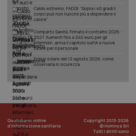
Caldo estremo, FADOI: “Sopra i 40 gradi il
corpo può non riuscire più a disperdere il
calore”
Comparto Sanità. Firmato il contratto 2025-
2027. Aumenti fino a 240 euro per gli
infermieri, arriva il capitolo sull'IA e nuove
tutele per il personale
Eclissi solare del 12 agosto 2026, come
osservarla in sicurezza
PHPSESSID
Sessio
PHP.net
www.quotidianosanita.it
Quotidiano online
Copyright 2013-2026
d'informazione sanitaria
© Homnya Srl
Tutti i diritti sono