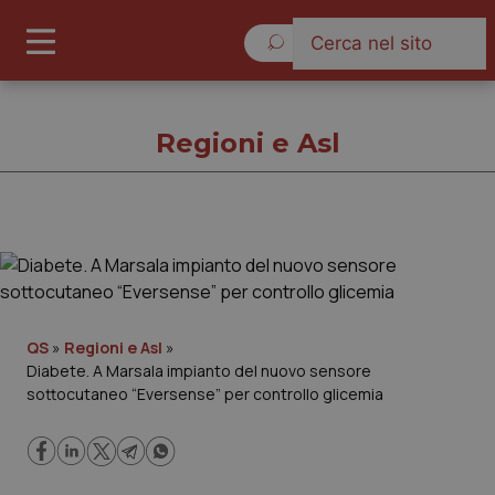
Venerdì 7 Agosto 2026
Regioni e Asl
Regioni e Asl
Cronache
QS
»
Regioni e Asl
»
Diabete. A Marsala impianto del nuovo sensore
Governo e Parlamento
sottocutaneo “Eversense” per controllo glicemia
Regioni e Asl
Lavoro e Professioni