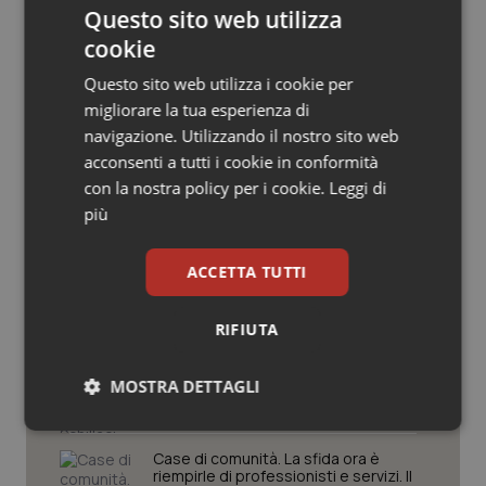
Questo sito web utilizza
Salute orale & impianti
cookie
Sangue & coagulazione
Questo sito web utilizza i cookie per
migliorare la tua esperienza di
Tiroide
navigazione. Utilizzando il nostro sito web
Potrebbe interessarti in
acconsenti a tutti i cookie in conformità
Regioni e Asl
con la nostra policy per i cookie.
Leggi di
Tumore al seno
più
Tumore ovarico
Settimana della Scienza dello
Spallanzani: capire la ricerca per
ACCETTA TUTTI
comprendere il presente
Tumori del Polmone & Testa Collo
RIFIUTA
Regione Lombardia scrive al ministro
Tumori gastrointestinali
Schillaci: “Gli attuali indicatori non
MOSTRA DETTAGLI
fotografano la qualità reale del Ssn”
Ulcera & Reflusso
Necessari
Statistici
Marketing
Case di comunità. La sfida ora è
Vaccini
riempirle di professionisti e servizi. Il