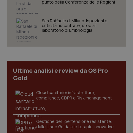
punto della Conferenza delle Regioni
San Raffaele di Milano. Ispezioni e
criticità riscontrate, stop al
Necessari
Statistici
Marketing
laboratorio di Embriologia
I cookie necessari contribuiscono a rendere fruibile il
sito web abilitandone funzionalità di base quali la
navigazione sulle pagine e l'accesso alle aree
protette del sito. Il sito web non è in grado di
funzionare correttamente senza questi cookie.
Nome
Fornitore
/
Dominio
Scaden
Ultime analisi e review da QS Pro
VISITOR_PRIVACY_METADATA
5 mesi
YouTube
Gold
settim
.youtube.com
Cloud sanitario: infrastrutture,
compliance, GDPR e Risk management
Gestione dell'Ipertensione resistente:
dalle Linee Guida alle terapie innovative