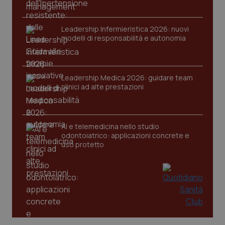
Leadership Infermieristica 2026: nuovi
modelli di responsabilità e autonomia
CookieScriptConsent
5 mesi
CookieScript
settim
www.quotidianosanita.it
Leadership Medica 2026: guidare team
clinici ad alte prestazioni
AI e telemedicina nello studio
odontoiatrico: applicazioni concrete e
uso protetto
tracking-sites-ironfish-
www.quotidianosanita.it
4
tracking-enable
settim
2 gior