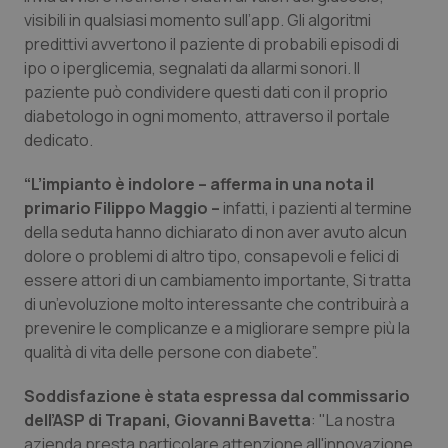
visibili in qualsiasi momento sull’app. Gli algoritmi
Piemonte
HIV
predittivi avvertono il paziente di probabili episodi di
ipo o iperglicemia, segnalati da allarmi sonori. Il
Provincia Autonoma di Bolzano
Infezioni & Febbre
paziente può condividere questi dati con il proprio
diabetologo in ogni momento, attraverso il portale
Provincia Autonoma di Trento
Ipertensione & Scompenso
dedicato.
“L’impianto è indolore – afferma in una nota il
Puglia
Malattie rare
primario Filippo Maggio –
infatti, i pazienti al termine
della seduta hanno dichiarato di non aver avuto alcun
Sardegna
Malattia di Crohn & Rettocolite Ulcerosa
dolore o problemi di altro tipo, consapevoli e felici di
essere attori di un cambiamento importante, Si tratta
Sicilia
Neuroscienze & patologie neurodegenerative
di un’evoluzione molto interessante che contribuirà a
prevenire le complicanze e a migliorare sempre più la
Toscana
Obesità
qualità di vita delle persone con diabete”.
Soddisfazione è stata espressa dal commissario
Umbria
Oftalmologia
dell’ASP di Trapani, Giovanni Bavetta
: "La nostra
azienda presta particolare attenzione all'innovazione