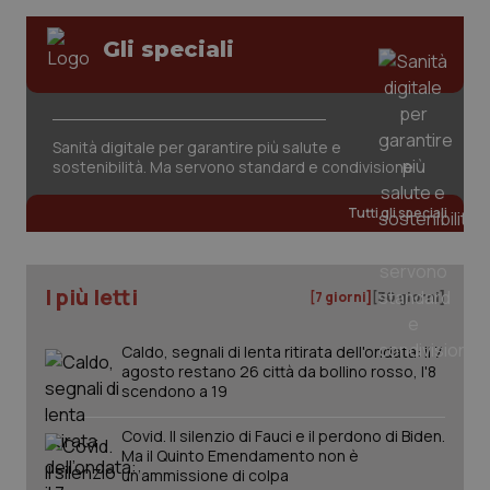
Gli speciali
tracking-sites-ironfish-
www.quotidianosanita.it
4
session-id
settim
2 gior
Sanità digitale per garantire più salute e
sostenibilità. Ma servono standard e condivisione
_ga
1 anno
Google LLC
mes
.quotidianosanita.it
Tutti gli speciali
I più letti
[7 giorni]
[30 giorni]
Caldo, segnali di lenta ritirata dell'ondata: il 7
agosto restano 26 città da bollino rosso, l'8
scendono a 19
Covid. Il silenzio di Fauci e il perdono di Biden.
Ma il Quinto Emendamento non è
un’ammissione di colpa