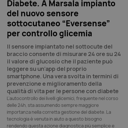
Diabete. A Marsala impianto
del nuovo sensore
Scienza e Farmaci
sottocutaneo “Eversense”
Studi e Analisi
per controllo glicemia
Lettere al direttore
Il sensore impiantato nel sottocute del
braccio consente di misurare 24 ore su 24
Edizioni Regionali
il valore di glucosio che il paziente può
leggere su un’app del proprio
QS Pro
smartphone. Una vera svolta in termini di
prevenzione e miglioramento della
Professionisti Sanitari.AI
qualità di vita per le persone con diabete
L’autocontrollo dei livelli glicemici, frequente nel corso
Abruzzo
QS Pro Gold
delle 24h, sta assumendo sempre maggiore
importanza nella corretta gestione del diabete. La
QS Club
Newsletter
Basilicata
Artrite & artrosi
tecnologia è venuta in aiuto a questo bisogno
rendendo questa azione diagnostica più semplice e