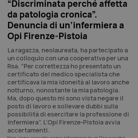
“Discriminata perché affetta
da patologia cronica”.
Scienza e Farmaci
Denuncia di un’infermiera a
Studi e Analisi
Opi Firenze-Pistoia
Lettere al direttore
La ragazza, neolaureata, ha partecipato a
un colloquio con una cooperativa per una
Edizioni Regionali
Rsa. “Per correttezza ho presentato un
certificato del medico specialista che
QS Pro
certificava la mia idoneità al lavoro anche
notturno, nonostante la mia patologia.
Professionisti Sanitari.AI
Ma, dopo questo mi sono vista negare il
posto di lavoro e sollevare dubbi sulla
Abruzzo
QS Pro Gold
possibilità di esercitare la professione di
infermiera”. L'Opi Firenze-Pistoia avvia
QS Club
Newsletter
Basilicata
Artrite & artrosi
accertamenti.