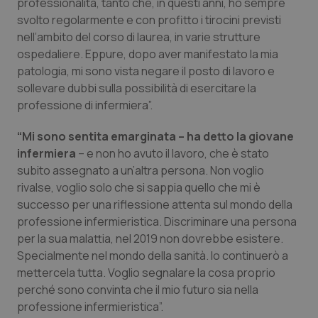
professionalità, tanto che, in questi anni, ho sempre
svolto regolarmente e con profitto i tirocini previsti
Piemonte
HIV
nell’ambito del corso di laurea, in varie strutture
ospedaliere. Eppure, dopo aver manifestato la mia
Provincia Autonoma di Bolzano
Infezioni & Febbre
patologia, mi sono vista negare il posto di lavoro e
sollevare dubbi sulla possibilità di esercitare la
Provincia Autonoma di Trento
Ipertensione & Scompenso
professione di infermiera”.
Puglia
Malattie rare
“Mi sono sentita emarginata – ha detto la giovane
infermiera
– e non ho avuto il lavoro, che è stato
subito assegnato a un’altra persona. Non voglio
Sardegna
Malattia di Crohn & Rettocolite Ulcerosa
rivalse, voglio solo che si sappia quello che mi è
successo per una riflessione attenta sul mondo della
Sicilia
Neuroscienze & patologie neurodegenerative
professione infermieristica. Discriminare una persona
per la sua malattia, nel 2019 non dovrebbe esistere.
Toscana
Obesità
Specialmente nel mondo della sanità. Io continuerò a
mettercela tutta. Voglio segnalare la cosa proprio
Umbria
Oftalmologia
perché sono convinta che il mio futuro sia nella
professione infermieristica”.