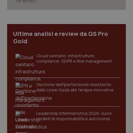
Necessari
Statistici
Marketing
I cookie necessari contribuiscono a rendere fruibile il
sito web abilitandone funzionalità di base quali la
navigazione sulle pagine e l'accesso alle aree
Ultime analisi e review da QS Pro
protette del sito. Il sito web non è in grado di
funzionare correttamente senza questi cookie.
Gold
Nome
Fornitore
/
Dominio
Scaden
Cloud sanitario: infrastrutture,
VISITOR_PRIVACY_METADATA
5 mesi
YouTube
compliance, GDPR e Risk management
settim
.youtube.com
Gestione dell'Ipertensione resistente:
dalle Linee Guida alle terapie innovative
Leadership Infermieristica 2026: nuovi
modelli di responsabilità e autonomia