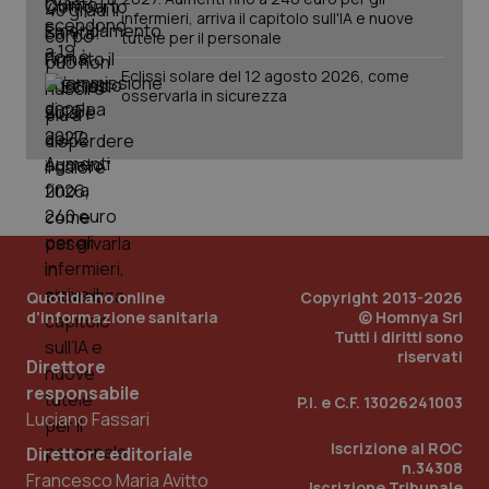
infermieri, arriva il capitolo sull'IA e nuove
tutele per il personale
Eclissi solare del 12 agosto 2026, come
osservarla in sicurezza
PHPSESSID
Sessio
PHP.net
www.quotidianosanita.it
Quotidiano online
Copyright 2013-2026
d'informazione sanitaria
© Homnya Srl
Tutti i diritti sono
riservati
Direttore
responsabile
P.I. e C.F. 13026241003
Luciano Fassari
Iscrizione al ROC
Direttore editoriale
n.34308
Francesco Maria Avitto
Iscrizione Tribunale