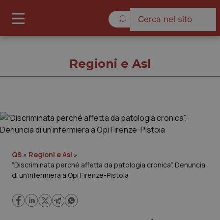
Venerdì 7 Agosto 2026
Regioni e Asl
Regioni e Asl
Cronache
QS
»
Regioni e Asl
»
“Discriminata perché affetta da patologia cronica”. Denuncia
Governo e Parlamento
di un’infermiera a Opi Firenze-Pistoia
Regioni e Asl
Lavoro e Professioni