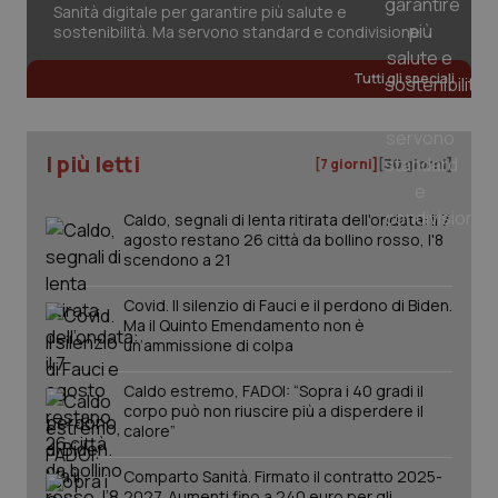
Sanità digitale per garantire più salute e
2 gior
sostenibilità. Ma servono standard e condivisione
Tutti gli speciali
_ga
1 anno
Google LLC
mes
.quotidianosanita.it
I più letti
[7 giorni]
[30 giorni]
Caldo, segnali di lenta ritirata dell'ondata: il 7
agosto restano 26 città da bollino rosso, l'8
scendono a 21
Covid. Il silenzio di Fauci e il perdono di Biden.
Ma il Quinto Emendamento non è
un’ammissione di colpa
Caldo estremo, FADOI: “Sopra i 40 gradi il
corpo può non riuscire più a disperdere il
calore”
Comparto Sanità. Firmato il contratto 2025-
2027. Aumenti fino a 240 euro per gli