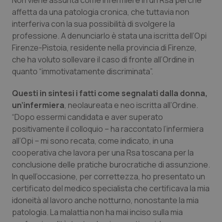
Non viene assunta come infermiere in un Rsa perché
Calabria
Asma & BPCO
affetta da una patologia cronica, che tuttavia non
interferiva con la sua possibilità di svolgere la
Campania
Car-T
professione. A denunciarlo è stata una iscritta dell’Opi
Firenze-Pistoia, residente nella provincia di Firenze,
Emilia-Romagna
Colesterolo & coronaropatie
che ha voluto sollevare il caso di fronte all’Ordine in
quanto “immotivatamente discriminata”.
Friuli Venezia Giulia
Dermatite Atopica
Questi in sintesi i fatti come segnalati dalla donna,
un’infermiera
, neolaureata e neo iscritta all’Ordine.
Lazio
Diabete & glucometri
“Dopo essermi candidata e aver superato
positivamente il colloquio – ha raccontato l’infermiera
Liguria
Disturbi dell’umore
all’Opi – mi sono recata, come indicato, in una
cooperativa che lavora per una Rsa toscana per la
Lombardia
Dolore
conclusione delle pratiche burocratiche di assunzione.
In quell’occasione, per correttezza, ho presentato un
Marche
Donna & Salute
certificato del medico specialista che certificava la mia
idoneità al lavoro anche notturno, nonostante la mia
patologia. La malattia non ha mai inciso sulla mia
Molise
Epatiti