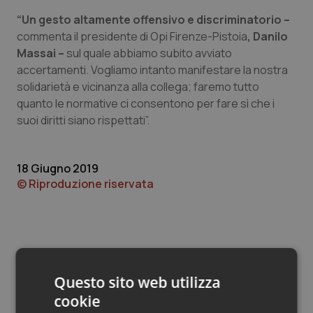
Valle D’Aosta
Oncodermatologia
“Un gesto altamente offensivo e discriminatorio –
commenta il presidente di Opi Firenze-Pistoia
, Danilo
Veneto
Oncoematologia
Massai –
sul quale abbiamo subito avviato
accertamenti. Vogliamo intanto manifestare la nostra
Oncologia & Nutrizione
solidarietà e vicinanza alla collega; faremo tutto
quanto le normative ci consentono per fare sì che i
Psoriasi & pelle
suoi diritti siano rispettati”.
Quotidiano Cardiologia
18 Giugno 2019
Quotidiano Chirurgia
© Riproduzione riservata
Quotidiano Oncologia
Quotidiano Pediatria
Questo sito web utilizza
Rene & patologie urogenitali
Potrebbe interessarti in
cookie