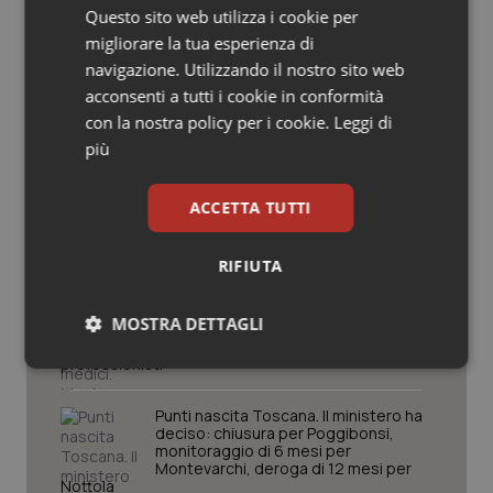
Regioni e Asl
Questo sito web utilizza i cookie per
Salute orale & impianti
migliorare la tua esperienza di
navigazione. Utilizzando il nostro sito web
Sangue & coagulazione
Regione Lombardia scrive al ministro
acconsenti a tutti i cookie in conformità
Schillaci: “Gli attuali indicatori non
fotografano la qualità reale del Ssn”
con la nostra policy per i cookie.
Leggi di
Tiroide
più
San Raffaele di Milano. Ispezioni e
Tumore al seno
criticità riscontrate, stop al
ACCETTA TUTTI
laboratorio di Embriologia
Tumore ovarico
RIFIUTA
Lazio, nuove regole per gli studi
Tumori del Polmone & Testa Collo
medici. Magi (Omceo Roma): “Dopo
MOSTRA DETTAGLI
anni di lavoro, regole più chiare, meno
burocrazia e certezza per i
professionisti”
Tumori gastrointestinali
Necessari
Statistici
Marketing
Punti nascita Toscana. Il ministero ha
Ulcera & Reflusso
deciso: chiusura per Poggibonsi,
monitoraggio di 6 mesi per
Montevarchi, deroga di 12 mesi per
Vaccini
Nottola