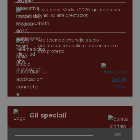
Leadership Medica 2026: guidare team
clinici ad alte prestazioni
CookieScriptConsent
5 mesi
CookieScript
settim
www.quotidianosanita.it
AI e telemedicina nello studio
odontoiatrico: applicazioni concrete e
uso protetto
tracking-sites-ironfish-
www.quotidianosanita.it
4
tracking-enable
settim
2 gior
Gli speciali
tracking-sites-ironfish-
www.quotidianosanita.it
4
session-id
settim