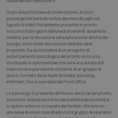
tutela del loro benessere.
Piemonte
HIV
Dopo una prima fase di osservazione, in cui lo
psicologo nel periodo estivo dei mesi di Luglio ed
Provincia Autonoma di Bolzano
Infezioni & Febbre
Agosto è stato fisicamente presente in pronto
soccorso tutti i giorni dal lunedì al venerdì, durante la
Provincia Autonoma di Trento
Ipertensione & Scompenso
mattina, per la rilevazione ed esplorazione diretta dei
bisogni, sono state discusse e valutate varie
proposte. Da qui l’iniziativa di un progetto di
Puglia
Malattie rare
potenziamento psicologico del pronto soccorso,
strutturato e sperimentale che avrà una durata di 6
Sardegna
Malattia di Crohn & Rettocolite Ulcerosa
mesi con la supervisione costante di un gruppo di
lavoro, formato da un team di medici, psicologi,
Sicilia
Neuroscienze & patologie neurodegenerative
infermieri, Oss e operatori del
front office
.
Toscana
Obesità
Lo psicologo è presente all’interno dei locali del pronto
soccorso, inclusa anche la sala d’attesa dei pazienti e
Umbria
Oftalmologia
lo spazio esterno occupato dai familiari. Attraverso
una serie di azioni coordinate con il gruppo di operatori