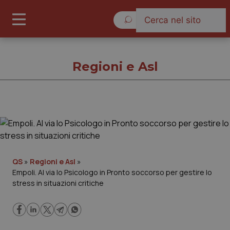
Giovedì 6 Agosto 2026
Regioni e Asl
Regioni e Asl
Cronache
QS
»
Regioni e Asl
»
Empoli. Al via lo Psicologo in Pronto soccorso per gestire lo
Governo e Parlamento
stress in situazioni critiche
Regioni e Asl
Lavoro e Professioni