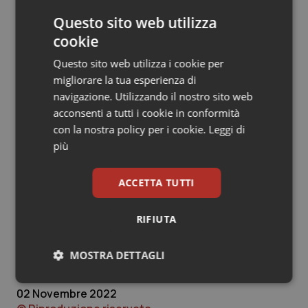
caregiver
informandolo sulla presa in carico del
proprio caro per alleggerire l’attesa e favorire un suo
Questo sito web utilizza
coinvolgimento attivo nella comunicazione di diagnosi
cookie
complesse o infauste.
Questo sito web utilizza i cookie per
migliorare la tua esperienza di
Fondamentale la promozione di un ambiente
navigazione. Utilizzando il nostro sito web
confortevole in cui il paziente possa orientarsi
acconsenti a tutti i cookie in conformità
facilmente, cercando di potenziare la trasparenza e
con la nostra policy per i cookie.
Leggi di
chiarezza delle informazioni con brochure e
più
segnaletica che indichi i percorsi da seguire.
Infine, il progetto prevede anche la tutela del
ACCETTA TUTTI
benessere e prevenzione del malessere degli
operatori, supportandoli nella comunicazione ad
RIFIUTA
esempio di diagnosi infauste o decessi attraverso
colloqui individuali o incontri di gruppo.
MOSTRA DETTAGLI
Necessari
Statistici
Marketing
02 Novembre 2022