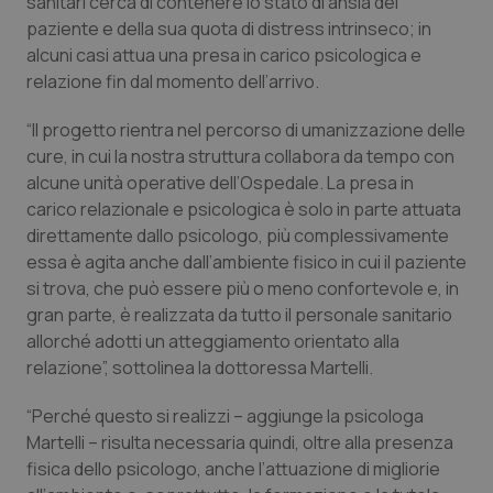
sanitari cerca di contenere lo stato di ansia del
Valle D’Aosta
Oncodermatologia
paziente e della sua quota di distress intrinseco; in
alcuni casi attua una presa in carico psicologica e
Veneto
Oncoematologia
relazione fin dal momento dell’arrivo.
Oncologia & Nutrizione
“Il progetto rientra nel percorso di umanizzazione delle
cure, in cui la nostra struttura collabora da tempo con
Psoriasi & pelle
alcune unità operative dell’Ospedale. La presa in
carico relazionale e psicologica è solo in parte attuata
Quotidiano Cardiologia
direttamente dallo psicologo, più complessivamente
essa è agita anche dall’ambiente fisico in cui il paziente
si trova, che può essere più o meno confortevole e, in
Quotidiano Chirurgia
gran parte, è realizzata da tutto il personale sanitario
allorché adotti un atteggiamento orientato alla
Quotidiano Oncologia
relazione”, sottolinea la dottoressa Martelli.
Quotidiano Pediatria
“Perché questo si realizzi – aggiunge la psicologa
Martelli – risulta necessaria quindi, oltre alla presenza
Rene & patologie urogenitali
fisica dello psicologo, anche l’attuazione di migliorie