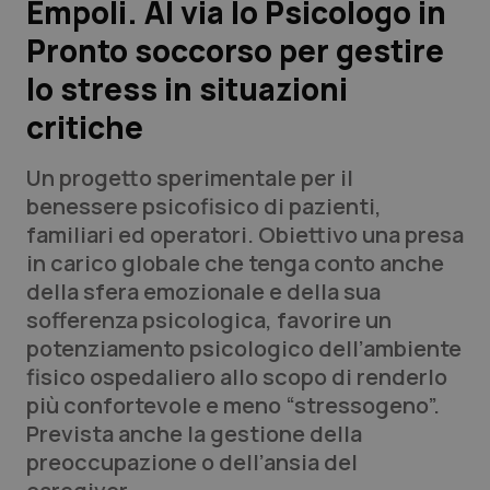
Empoli. Al via lo Psicologo in
Pronto soccorso per gestire
Scienza e Farmaci
lo stress in situazioni
Studi e Analisi
critiche
Lettere al direttore
Un progetto sperimentale per il
benessere psicofisico di pazienti,
Edizioni Regionali
familiari ed operatori. Obiettivo una presa
in carico globale che tenga conto anche
QS Pro
della sfera emozionale e della sua
sofferenza psicologica, favorire un
Professionisti Sanitari.AI
potenziamento psicologico dell’ambiente
fisico ospedaliero allo scopo di renderlo
Abruzzo
QS Pro Gold
più confortevole e meno “stressogeno”.
Prevista anche la gestione della
QS Club
Newsletter
Basilicata
Artrite & artrosi
preoccupazione o dell’ansia del