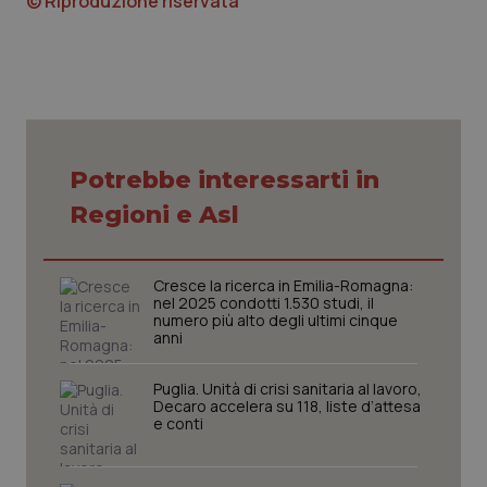
© Riproduzione riservata
Necessari
Statistici
Marketing
I cookie necessari contribuiscono a rendere fruibile il
Potrebbe interessarti in
sito web abilitandone funzionalità di base quali la
navigazione sulle pagine e l'accesso alle aree
Regioni e Asl
protette del sito. Il sito web non è in grado di
funzionare correttamente senza questi cookie.
Nome
Fornitore
/
Dominio
Scaden
Cresce la ricerca in Emilia-Romagna:
VISITOR_PRIVACY_METADATA
5 mesi
YouTube
nel 2025 condotti 1.530 studi, il
settim
.youtube.com
numero più alto degli ultimi cinque
anni
Puglia. Unità di crisi sanitaria al lavoro,
Decaro accelera su 118, liste d’attesa
e conti