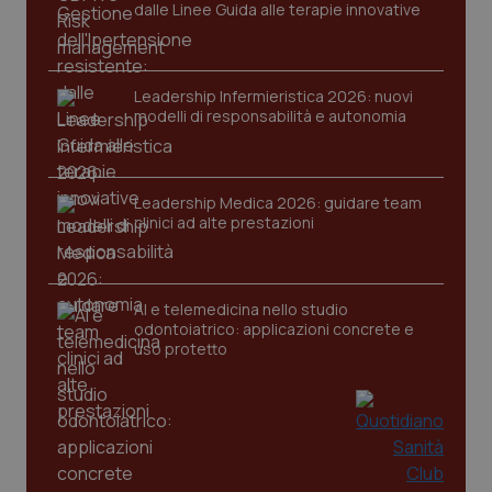
dalle Linee Guida alle terapie innovative
tracking-sites-ironfish-
www.quotidianosanita.it
4
session-id
settim
Leadership Infermieristica 2026: nuovi
2 gior
modelli di responsabilità e autonomia
_ga
1 anno
Google LLC
Leadership Medica 2026: guidare team
mes
.quotidianosanita.it
clinici ad alte prestazioni
AI e telemedicina nello studio
odontoiatrico: applicazioni concrete e
uso protetto