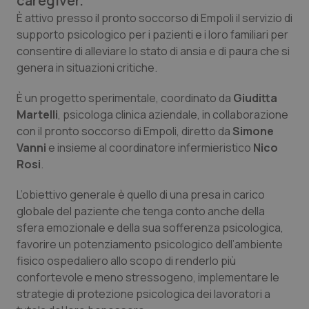
caregiver.
Calabria
Asma & BPCO
È attivo presso il pronto soccorso di Empoli il servizio di
supporto psicologico per i pazienti e i loro familiari per
Campania
Car-T
consentire di alleviare lo stato di ansia e di paura che si
genera in situazioni critiche.
Emilia-Romagna
Colesterolo & coronaropatie
È un progetto sperimentale, coordinato da
Giuditta
Martelli
, psicologa clinica aziendale, in collaborazione
Friuli Venezia Giulia
Dermatite Atopica
con il pronto soccorso di Empoli, diretto da
Simone
Vanni
e insieme al coordinatore infermieristico
Nico
Lazio
Diabete & glucometri
Rosi
.
Liguria
Disturbi dell’umore
L’obiettivo generale è quello di una presa in carico
globale del paziente che tenga conto anche della
Lombardia
Dolore
sfera emozionale e della sua sofferenza psicologica,
favorire un potenziamento psicologico dell’ambiente
fisico ospedaliero allo scopo di renderlo più
Marche
Donna & Salute
confortevole e meno stressogeno, implementare le
strategie di protezione psicologica dei lavoratori a
Molise
Epatiti