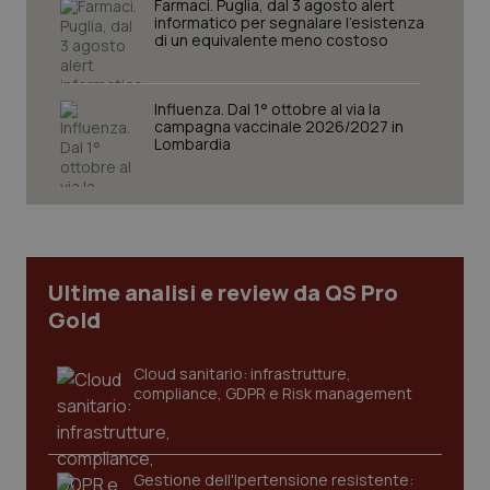
Farmaci. Puglia, dal 3 agosto alert
informatico per segnalare l’esistenza
di un equivalente meno costoso
Influenza. Dal 1° ottobre al via la
campagna vaccinale 2026/2027 in
Lombardia
CookieScriptConsent
5 mesi
CookieScript
settim
www.quotidianosanita.it
Ultime analisi e review da QS Pro
Gold
Cloud sanitario: infrastrutture,
compliance, GDPR e Risk management
tracking-sites-ironfish-
www.quotidianosanita.it
4
tracking-enable
settim
2 gior
Gestione dell'Ipertensione resistente: