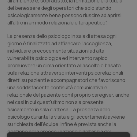
all’ambiente e, soprattutto, la formazione e la tutela
Salute orale & impianti
del benessere degli operatori che solo stando
psicologicamente bene possono riuscire ad aprirsi
all’altro in un modo relazionale e terapeutico”.
Sangue & coagulazione
La presenza dello psicologo in sala di attesa ogni
Tiroide
giorno è finalizzato ad affiancare l’accoglienza,
individuare precocemente situazioni ad alta
Tumore al seno
vulnerabilità psicologica ed intervento rapido,
promuovere un clima orientato all’ascolto e basato
Tumore ovarico
sulla relazione attraverso interventi psicorelazionali
diretti su pazienti e accompagnatori che favoriscano
Tumori del Polmone & Testa Collo
una soddisfacente continuità comunicativa e
relazionale del paziente con il proprio caregiver, anche
nei casi in cui quest’ultimo non sia presente
Tumori gastrointestinali
fisicamente in sala d’attesa. La presenza dello
psicologo durante la visita e gli accertamenti avviene
Ulcera & Reflusso
su richiesta dell’équipe. Infine è prevista anche la
gestione della preoccupazione o dell’ansia del
Vaccini