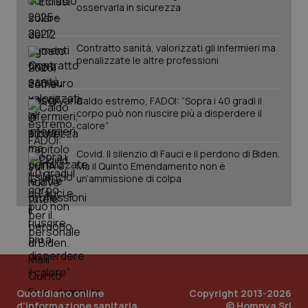
osservarla in sicurezza
Contratto sanità, valorizzati gli infermieri ma
penalizzate le altre professioni
Caldo estremo, FADOI: “Sopra i 40 gradi il
_ga_KM60CM4NPH
.quotidianosanita.it
1 anno
mes
corpo può non riuscire più a disperdere il
calore”
Covid. Il silenzio di Fauci e il perdono di Biden.
Ma il Quinto Emendamento non è
un’ammissione di colpa
Fornitore
/
Nome
Scadenza
Descrizion
Dominio
Nome
Fornitore
/
Dominio
Scadenza
Des
_ga_0VMQEQKQ1N
.quotidianosanita.it
1 anno 1
Questo
mese
cookie
VISITOR_INFO1_LIVE
5 mesi 4
Que
Google LLC
viene
settimane
imp
.youtube.com
Quotidiano online
Copyright 2013-2026
utilizzato
You
da Google
ten
d'informazione sanitaria
© Homnya Srl