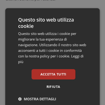
Salute orale & impianti
29 Novembre 2013
Sangue & coagulazione
Questo sito web utilizza
© Riproduzione riservata
cookie
Tiroide
Questo sito web utilizza i cookie per
migliorare la tua esperienza di
Tumore al seno
navigazione. Utilizzando il nostro sito web
acconsenti a tutti i cookie in conformità
Tumore ovarico
con la nostra policy per i cookie.
Leggi di
Potrebbe interessarti in
più
Regioni e Asl
Tumori del Polmone & Testa Collo
ACCETTA TUTTI
Tumori gastrointestinali
Regione Lombardia scrive al ministro
Schillaci: “Gli attuali indicatori non
RIFIUTA
fotografano la qualità reale del Ssn”
Ulcera & Reflusso
MOSTRA DETTAGLI
Vaccini
San Raffaele di Milano. Ispezioni e