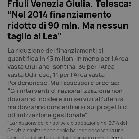
Friuli Venezia Giulia. Telesca:
“Nel 2014 finanziamento
Scienza e Farmaci
ridotto di 90 mln. Ma nessun
Studi e Analisi
taglio ai Lea”
Lettere al direttore
La riduzione dei finanziamenti si
quantifica in 43 milioni in meno per l'Area
Edizioni Regionali
vasta Giuliano Isontina, 36 per l'Area
vasta Udinese, 11 per l'Area vasta
QS Pro
Pordenonese. Ma l’assessore precisa:
“Gli interventi di razionalizzazione non
Professionisti Sanitari.AI
dovranno incidere sui servizi all'utenza
ma dovranno concentrarsi sui progetti di
Abruzzo
QS Pro Gold
ottimizzazione gestionale”.
"La riduzione delle risorse a disposizione nel 2014 del
QS Club
Newsletter
Basilicata
Artrite & artrosi
Servizio sanitario regionale ha reso necessaria una
revisione del sistema di finanziamento nelle diverse