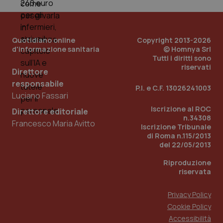
Quotidiano online
Copyright 2013-2026
d'informazione sanitaria
© Homnya Srl
Tutti i diritti sono
riservati
Direttore
responsabile
P.I. e C.F. 13026241003
Luciano Fassari
_ga_KM60CM4NPH
.quotidianosanita.it
1 anno
mes
Iscrizione al ROC
Direttore editoriale
n.34308
Francesco Maria Avitto
Iscrizione Tribunale
di Roma n.115/2013
del 22/05/2013
Riproduzione
riservata
Privacy Policy
Fornitore
/
Nome
Scadenza
Descrizion
Dominio
Cookie Policy
Nome
Fornitore
/
Dominio
Scadenza
Des
_ga_0VMQEQKQ1N
.quotidianosanita.it
1 anno 1
Questo
Accessibilità