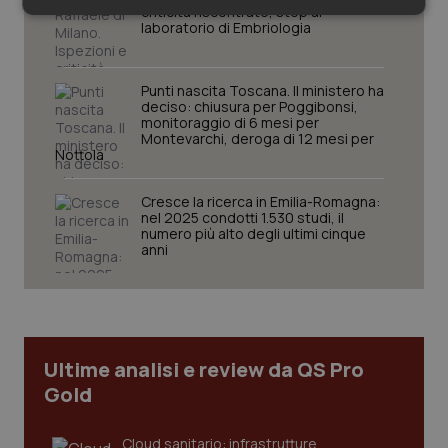
criticità riscontrate, stop al
Necessari
Statistici
Marketing
laboratorio di Embriologia
Punti nascita Toscana. Il ministero ha
deciso: chiusura per Poggibonsi,
monitoraggio di 6 mesi per
Montevarchi, deroga di 12 mesi per
Nottola
Necessari
Statistici
Marketing
I cookie necessari contribuiscono a rendere fruibile il
Cresce la ricerca in Emilia-Romagna:
sito web abilitandone funzionalità di base quali la
nel 2025 condotti 1.530 studi, il
navigazione sulle pagine e l'accesso alle aree
numero più alto degli ultimi cinque
protette del sito. Il sito web non è in grado di
anni
funzionare correttamente senza questi cookie.
Nome
Fornitore
/
Dominio
Scaden
VISITOR_PRIVACY_METADATA
5 mesi
YouTube
settim
.youtube.com
Ultime analisi e review da QS Pro
Gold
Cloud sanitario: infrastrutture,