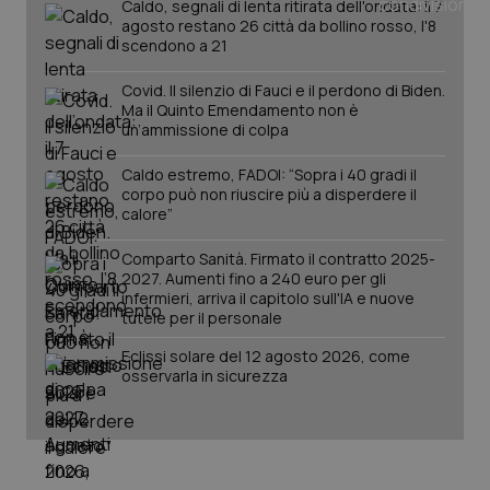
Caldo, segnali di lenta ritirata dell'ondata: il 7
agosto restano 26 città da bollino rosso, l'8
scendono a 21
Covid. Il silenzio di Fauci e il perdono di Biden.
Ma il Quinto Emendamento non è
un’ammissione di colpa
Caldo estremo, FADOI: “Sopra i 40 gradi il
corpo può non riuscire più a disperdere il
calore”
Comparto Sanità. Firmato il contratto 2025-
2027. Aumenti fino a 240 euro per gli
infermieri, arriva il capitolo sull'IA e nuove
PHPSESSID
Sessio
PHP.net
tutele per il personale
www.quotidianosanita.it
Eclissi solare del 12 agosto 2026, come
osservarla in sicurezza