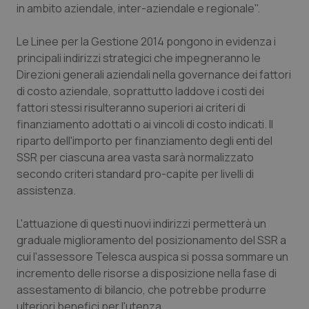
Valle D’Aosta
Oncodermatologia
in ambito aziendale, inter-aziendale e regionale".
Veneto
Oncoematologia
Le Linee per la Gestione 2014 pongono in evidenza i
principali indirizzi strategici che impegneranno le
Oncologia & Nutrizione
Direzioni generali aziendali nella governance dei fattori
di costo aziendale, soprattutto laddove i costi dei
fattori stessi risulteranno superiori ai criteri di
Psoriasi & pelle
finanziamento adottati o ai vincoli di costo indicati. Il
riparto dell'importo per finanziamento degli enti del
Quotidiano Cardiologia
SSR per ciascuna area vasta sarà normalizzato
secondo criteri standard pro-capite per livelli di
Quotidiano Chirurgia
assistenza.
Quotidiano Oncologia
L'attuazione di questi nuovi indirizzi permetterà un
graduale miglioramento del posizionamento del SSR a
Quotidiano Pediatria
cui l'assessore Telesca auspica si possa sommare un
incremento delle risorse a disposizione nella fase di
Rene & patologie urogenitali
assestamento di bilancio, che potrebbe produrre
ulteriori benefici per l'utenza.