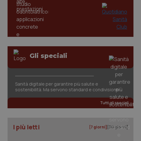
tracking-enable
settim
2 gior
tracking-sites-ironfish-
www.quotidianosanita.it
4
session-id
settim
2 gior
Gli speciali
_ga
1 anno
Google LLC
mes
.quotidianosanita.it
Sanità digitale per garantire più salute e
sostenibilità. Ma servono standard e condivisione
Tutti gli speciali
I più letti
[7 giorni]
[30 giorni]