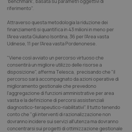
'benchmark', basata su parametri oggettivi di
riferimento".
Piemonte
HIV
Attraverso questa metodologia la riduzione dei
Provincia Autonoma di Bolzano
Infezioni & Febbre
finanziamenti si quantifica in 43 milioni in meno per
l'Area vasta Giuliano Isontina, 36 per l'Area vasta
Provincia Autonoma di Trento
Ipertensione & Scompenso
Udinese, 11 per l'Area vasta Pordenonese.
Puglia
Malattie rare
"Viene così avviato un percorso virtuoso che
consentirà un migliore utilizzo delle risorse a
Sardegna
Malattia di Crohn & Rettocolite Ulcerosa
disposizione", afferma Telesca, precisando che "il
percorso sarà accompagnato da azioni operative di
miglioramento gestionale che prevedono
Sicilia
Neuroscienze & patologie neurodegenerative
l'aggregazione di funzioni amministrative per area
vasta e la definizione di percorsi assistenziali
Toscana
Obesità
diagnostico-terapeutico-riabilitativi". Il tutto tenendo
conto che "gli interventi di razionalizzazione non
Umbria
Oftalmologia
dovranno incidere sui servizi all'utenza ma dovranno
concentrarsi sui progetti di ottimizzazione gestionale