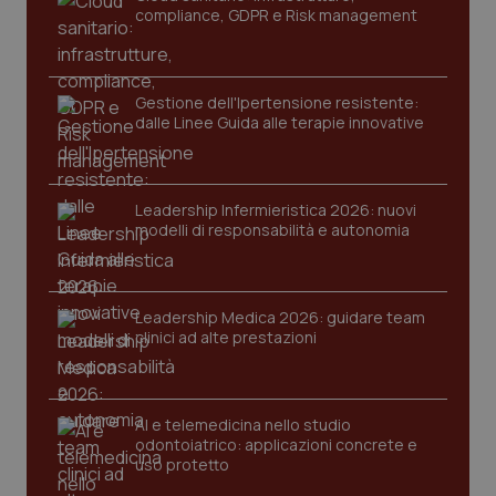
compliance, GDPR e Risk management
Gestione dell'Ipertensione resistente:
dalle Linee Guida alle terapie innovative
Leadership Infermieristica 2026: nuovi
CookieScriptConsent
5 mesi
CookieScript
modelli di responsabilità e autonomia
settim
www.quotidianosanita.it
Leadership Medica 2026: guidare team
clinici ad alte prestazioni
AI e telemedicina nello studio
odontoiatrico: applicazioni concrete e
uso protetto
tracking-sites-ironfish-
www.quotidianosanita.it
4