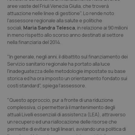
Calabria
Asma & BPCO
aree vaste del Friuli Venezia Giulia, che troverà
attuazione nelle linee di gestione". Lo rende noto
Campania
Car-T
l'assessore regionale alla salute e politiche
sociali,
Maria Sandra Telesca
, in relazione ai 90 milioni
in meno rispetto allo scorso anno destinati al settore
Emilia-Romagna
Colesterolo & coronaropatie
nella finanziaria del 2014.
Friuli Venezia Giulia
Dermatite Atopica
"In generale, negli anni, il dibattito sul finanziamento dei
Servizio sanitario regionale ha portato alla luce
Lazio
Diabete & glucometri
l'inadeguatezza delle metodologie impostate su base
storica ed ha ora imposto un orientamento fondato sui
Liguria
Disturbi dell’umore
costi standard", spiega l'assessore.
Lombardia
Dolore
"Questo approccio, pur a fronte di una riduzione
complessiva, ci permetterà il mantenimento degli
Marche
Donna & Salute
attuali Livelli essenziali di assistenza (LEA), attraverso
un recupero ed una riallocazione delle risorse che
permette di evitare tagli lineari, avviando una politica di
Molise
Epatiti