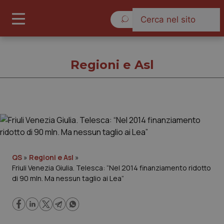
Venerdì 7 Agosto 2026
Regioni e Asl
Regioni e Asl
Cronache
QS
»
Regioni e Asl
»
Friuli Venezia Giulia. Telesca: “Nel 2014 finanziamento ridotto
Governo e Parlamento
di 90 mln. Ma nessun taglio ai Lea”
Regioni e Asl
Lavoro e Professioni