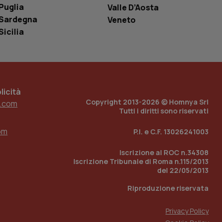
o in cui viene
Puglia
Valle D’Aosta
r il sito, ma un
tato di accesso per
Sardegna
Veneto
Sicilia
a Google Analytics
sione.
icità
 tenere traccia
Copyright 2013-2026 © Homnya Srl
.com
i Youtube incorporati
tics per mantenere
Tutti i diritti sono riservati
tore del sito web sta
ell'interfaccia di
om
P.I. e C.F. 13026241003
 tenere traccia
i Youtube incorporati
Iscrizione al ROC n.34308
tore del sito web sta
ell'interfaccia di
Iscrizione Tribunale di Roma n.115/2013
del 22/05/2013
 tenere traccia
Riproduzione riservata
r la gestione
one dell’esperienza
Privacy Policy