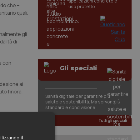
applicazioni concrete e
ndo che –
uso protetto
itario quali,
nalmente gli
alità di
 e con
Gli speciali
adesione ai
to finora,
Sanità digitale per garantire più
salute e sostenibilità. Ma servono
standard e condivisione
Tutti gli speciali
ilizzando il