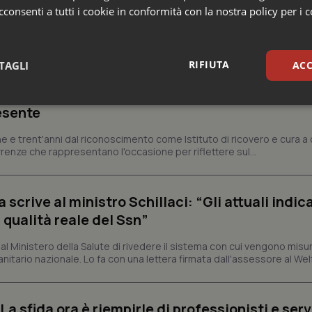
consenti a tutti i cookie in conformità con la nostra policy per i 
nezia Giulia
RIFIUTA
TAGLI
ACC
ienza dello Spallanzani: capire la ricerca per
sari
Statistici
Mar
esente
e e trent'anni dal riconoscimento come Istituto di ricovero e cura a 
rrenze che rappresentano l'occasione per riflettere sul...
crive al ministro Schillaci: “Gli attuali indica
Necessari
Statistici
Marketing
 qualità reale del Ssn”
tribuiscono a rendere fruibile il sito web abilitandone funzionalità di base quali la nav
protette del sito. Il sito web non è in grado di funzionare correttamente senza questi coo
 Ministero della Salute di rivedere il sistema con cui vengono misur
itario nazionale. Lo fa con una lettera firmata dall'assessore al Welf
Fornitore
/
Dominio
Scadenza
Descrizione
METADATA
5 mesi 4
Questo cookie viene utilizzato p
YouTube
settimane
scelte di consenso e privacy dell'
.youtube.com
interazione con il sito. Registra i
a sfida ora è riempirle di professionisti e serviz