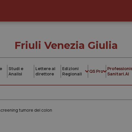
Friuli Venezia Giulia
e
Studi e
Lettere al
Edizioni
Professionis
QS Pro
Analisi
direttore
Regionali
Sanitari.AI
screening tumore del colon