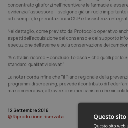
concentrato gli sforzi nell'incentivare le farmacie a ess
evidenzia l'assessore – svolgono già un ruolo importante nel
ad esempio, le prenotazioni ai CUP e l'assistenza integrativ
Nel dettaglio, come previsto dal Protocollo operativo anch
aspetti dell'acquisizione del consenso e del supporto infor
esecuzione dell'esame e sulla conservazione dei campioni
“Ai cittadini ricordo – conclude Telesca – che quelli per lo
standard qualitativi elevati”.
La nota ricorda infine che "il Piano regionale della prevenz
programmi di screening, prevede il contributo di Federfar
ma remunerativa, attraverso un meccanismo che vincola le 
12 Settembre 2016
Questo sito 
© Riproduzione riservata
Questo sito web ut