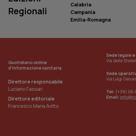
Calabria
Regionali
Campania
Emilia-Romagna
_ga_KM60CM4NPH
Nome
Nome
Sede legale e
VISITOR_INFO1_LIV
Via della Stell
Quotidiano online
_ga_0VMQEQKQ1N
d'informazione sanitaria
Sede operati
Via Luigi Galva
Direttore responsabile
__Secure-YNID
Luciano Fassari
Tel:
(+39) 06 
Email:
info@h
Direttore editoriale
Francesco Maria Avitto
YSC
__Secure-
ROLLOUT_TOKEN