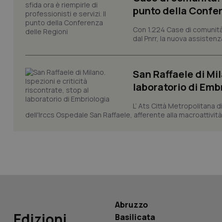
punto della Confer
CookieScriptConse
Con 1.224 Case di comunità a
dal Pnrr, la nuova assistenza
tracking-sites-ironf
San Raffaele di Mil
tracking-enable
laboratorio di Emb
tracking-sites-ironf
L’ Ats Città Metropolitana d
session-id
dell'Irccs Ospedale San Raffaele, afferente alla macroattività 
_ga
PHPSESSID
Abruzzo
Edizioni
Basilicata