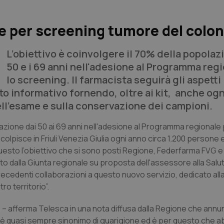
 per screening tumore del colon
L’obiettivo è coinvolgere il 70% della popolazi
50 e i 69 anni nell'adesione al Programma reg
lo screening. Il farmacista seguirà gli aspetti
o informativo fornendo, oltre ai kit, anche ogn
ll'esame e sulla conservazione dei campioni.
olazione dai 50 ai 69 anni nell'adesione al Programma regionale 
olpisce in Friuli Venezia Giulia ogni anno circa 1.200 persone 
uesto l’obiettivo che si sono posti Regione, Federfarma FVG e
o dalla Giunta regionale su proposta dell'assessore alla Salu
 precedenti collaborazioni a questo nuovo servizio, dedicato all
ro territorio”.
e – afferma Telesca in una nota diffusa dalla Regione che annu
ce è quasi sempre sinonimo di guarigione ed è per questo che 