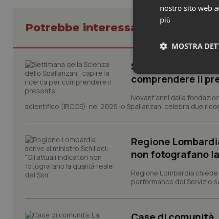
nostro sito web ac
più
Potrebbe interessarti in Friuli Ve
MOSTRA DET
Settimana della Sc
Neces
comprendere il pr
Novant'anni dalla fondazion
scientifico (IRCCS): nel 2026 lo Spallanzani celebra due rico
Regione Lombardia s
non fotografano la
I cookie necessari con
e l'accesso alle aree 
Regione Lombardia chiede al
performance del Servizio san
Nome
VISITOR_PRIVACY_
Case di comunità. L