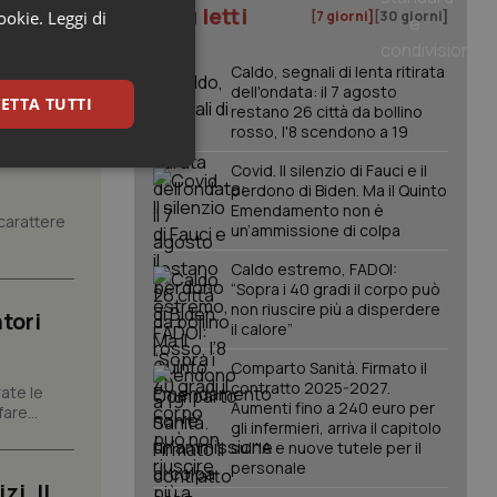
I più letti
cookie.
Leggi di
[7 giorni]
[30 giorni]
Caldo, segnali di lenta ritirata
dell'ondata: il 7 agosto
ETTA TUTTI
restano 26 città da bollino
rosso, l'8 scendono a 19
Covid. Il silenzio di Fauci e il
keting
perdono di Biden. Ma il Quinto
Emendamento non è
carattere
un’ammissione di colpa
Caldo estremo, FADOI:
“Sopra i 40 gradi il corpo può
non riuscire più a disperdere
tori
il calore”
Comparto Sanità. Firmato il
igazione sulle pagine
kie.
contratto 2025-2027.
ate le
Aumenti fino a 240 euro per
are...
gli infermieri, arriva il capitolo
sull'IA e nuove tutele per il
er memorizzare le
personale
utente per la loro
 dati sul consenso
i. Il