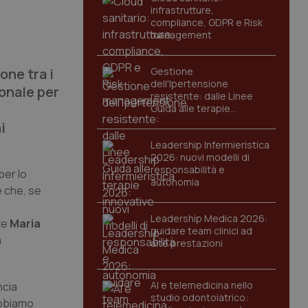
infrastrutture,
compliance, GDPR e Risk
management
one tra i
Gestione
dell'Ipertensione
ionale per
resistente: dalle Linee
Guida alle terapie
innovative
i
Leadership Infermieristica
2026: nuovi modelli di
responsabilità e
per lo
autonomia
e che, se
Leadership Medica 2026:
te
Maria
guidare team clinici ad
a
alte prestazioni
AI e telemedicina nello
ncia
studio odontoiatrico:
abbiamo