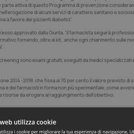
ere parte attiva di questo Programma di prevenzione considera
l'erogazione di alcuni servizi di carattere sanitario e sociosan
a a favore dei pazienti diabetici”.
'esso approvato dalla Giunta, “il farmacista seguirà professio
mativo fornendo, oltre ai kit, anche ogni chiarimento sulle mod
”.
 Screening sono esami gratuiti, eseguiti da medici specializzati
ione 2014 -2018, che fissa al 70 per cento il valore previsto di 
ma e dei farmacisti in forma non più sperimentale, come avvenu
risorse da erogare al raggiungimento dell'obiettivo.
web utilizza cookie
ilizza i cookie per migliorare la tua esperienza di navigazione. Ut