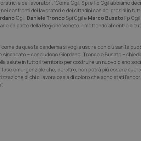
lavoratrici e dei lavoratori. “Come Cgil, Spi e Fp Cgil abbiamo dec
i confronti dei lavoratori e dei cittadini con dei presidi in tutt
ordano
Cgil,
Daniele Tronco
Spi Cgil e
Marco Busato
Fp Cgil 
rie da parte della Regione Veneto, rimettendo al centro di tutt
Necessari
Statistici
Marketing
tribuiscono a rendere fruibile il sito web abilitandone funzionalità di base quali la nav
protette del sito. Il sito web non è in grado di funzionare correttamente senza questi coo
 come da questa pandemia si voglia uscire con più sanità pubb
Fornitore
/
Dominio
Scadenza
Descrizione
ome sindacato – concludono Giordano, Tronco e Busato – chied
lla salute in tutto il territorio per costruire un nuovo piano soc
METADATA
5 mesi 4
Questo cookie viene utilizzato p
YouTube
settimane
scelte di consenso e privacy dell'
.youtube.com
 fase emergenziale che, peraltro, non potrà più essere quella
interazione con il sito. Registra i
del visitatore riguardo a varie pol
orizzazione di chi ci lavora ossia di coloro che sono stati l’anco
impostazioni sulla privacy, garan
”.
preferenze siano onorate nelle se
nt
5 mesi 3
Questo cookie viene utilizzato da
CookieScript
settimane
Script.com per ricordare le pref
www.quotidianosanita.it
sui cookie dei visitatori. È neces
dei cookie di Cookie-Script.com 
correttamente.
ish-
www.quotidianosanita.it
4
Questo cookie è impostato dall'a
settimane
abilitare il sistema di tracking a
2 giorni
ish-
www.quotidianosanita.it
4
Questo cookie è impostato dall'a