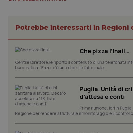
session-id
_ga
Potrebbe interessarti in Regioni 
Che pizza l’Inail…
PHPSESSID
Gentile Direttore,le riporto il contenuto di una telefonata in
burocratica. “Enzo, c’è uno che si è fatto male...
Puglia. Unità di cri
_ga_KM60CM4NPH
d’attesa e conti
Prima riunione, ieri in Pugli
Regione per rendere strutturale il monitoraggio e il controllo 
Nome
Nome
VISITOR_INFO1_LIV