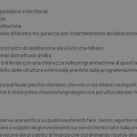
daliere e territoriali
olo
bilitazione
edale di Mestre ma garanzie per il mantenimento del laboratorio
posti letto di riabilitazione sia a Dolo che Mirano
sede distrettuale di Mira
ruttura di Noale con una chiarezza sulla programmazione di quest
i letto delle strutture intermedie previste dalla programmazio
tura di Noale perché riteniamo che non vi sia chiarezza rispetto 
 che è stata prima chiusa la lungodegenza e poi utilizzata per r
erve una verifica su quali investimenti fare. Vanno reperite r
a scapito degli investimenti sui servizi territoriali e sulla 
visione del progetto di finanza che sta drenando risorse dest