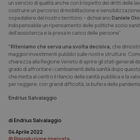
un servizio di qualità anche con il rispetto dei diritti delle 
costruire un percorso di mobilitazione e sensibilizzazione ne
ospedaliere del nostro territorio – dichiarano
Daniele Gi
indispensabile un ripensamento delle politiche socio sanita
dell’assistenza e la presa in carico delle persone”.
I cookie necessari con
e l'accesso alle aree 
“Riteniamo che serva una svolta decisiva,
che dimostri
Nome
maggiori investimenti pubblici sulle nostre strutture. C
chiarezza alla Regione Veneto di aprire gli stati generali de
VISITOR_PRIVACY_
grado di affrontare i cambiamenti della sanità dopo questa
che metta al centro il rilancio della sanità pubblica e la val
per reggere, con grandi difficoltà, la bufera della pandemia
CookieScriptConse
Endrius Salvalaggio
tracking-sites-ironf
Endrius Salvalaggio
tracking-enable
04 Aprile 2022
tracking-sites-ironf
© Riproduzione riservata