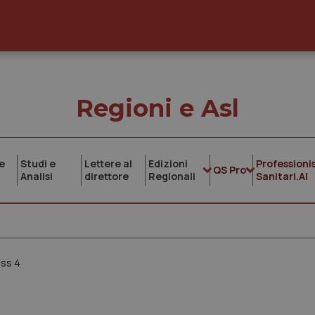
Regioni e Asl
e
Studi e
Lettere al
Edizioni
Professionis
QS Pro
Analisi
direttore
Regionali
Sanitari.AI
lss 4