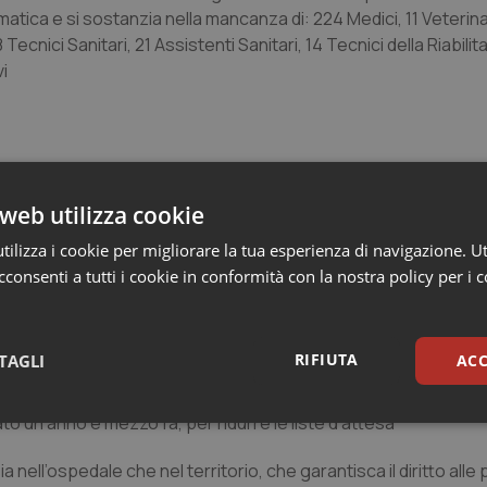
matica e si sostanzia nella mancanza di: 224 Medici, 11 Veterinar
 Tecnici Sanitari, 21 Assistenti Sanitari, 14 Tecnici della Riabilit
i
 di molti servizi ed unità operative
web utilizza cookie
o
e giorni a settimana
ilizza i cookie per migliorare la tua esperienza di navigazione. Ut
consenti a tutti i cookie in conformità con la nostra policy per i 
 di molti servizi ed unità operative
n una chiarezza d'intenti
RIFIUTA
TAGLI
ACC
 che creano disagi all’utenza
 di Portogruaro
o un anno e mezzo fa, per ridurre le liste d'attesa
sari
Statistici
Mar
ia nell’ospedale che nel territorio, che garantisca il diritto alle