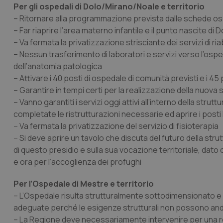
Per gli ospedali di Dolo/Mirano/Noale e territorio
– Ritornare alla programmazione prevista dalle schede ospe
– Far riaprire l’area materno infantile e il punto nascite di D
– Va fermata la privatizzazione strisciante dei servizi di ria
– Nessun trasferimento di laboratori e servizi verso l’osp
dell’anatomia patologica
– Attivare i 40 posti di ospedale di comunità previsti e i 45 
– Garantire in tempi certi per la realizzazione della nuova 
– Vanno garantiti i servizi oggi attivi all’interno della st
completate le ristrutturazioni necessarie ed aprire i post
– Va fermata la privatizzazione del servizio di fisioterapia
– Si deve aprire un tavolo che discuta del futuro della strut
di questo presidio e sulla sua vocazione territoriale, dato
e ora per l’accoglienza dei profughi
Per l’Ospedale di Mestre e territorio
– L’Ospedale risulta strutturalmente sottodimensionato e s
adeguate perché le esigenze strutturali non possono andare 
– La Regione deve necessariamente intervenire per una re