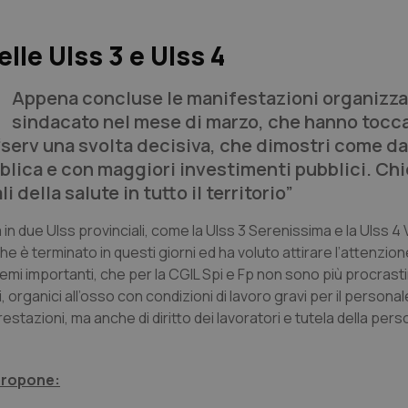
elle Ulss 3 e Ulss 4
Appena concluse le manifestazioni organizza
sindacato nel mese di marzo, che hanno tocca
o “serv una svolta decisiva, che dimostri come d
bblica e con maggiori investimenti pubblici. C
 della salute in tutto il territorio”
 in due Ulss provinciali, come la Ulss 3 Serenissima e la Ulss 4
e è terminato in questi giorni ed ha voluto attirare l’attenzion
emi importanti, che per la CGIL Spi e Fp non sono più procrastin
organici all’osso con condizioni di lavoro gravi per il personal
estazioni, ma anche di diritto dei lavoratori e tutela della per
 propone: