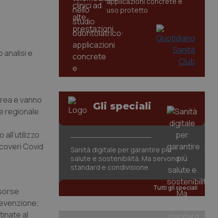
applicazioni concrete e
uso protetto
 analisi e
’area e vanno
Gli speciali
ne regionale
all’utilizzo
icoveri Covid
Sanità digitale per garantire più
salute e sostenibilità. Ma servono
standard e condivisione
Tutti gli speciali
isorse
prevenzione;
inate al