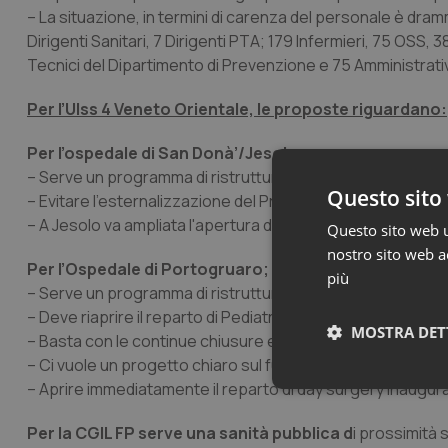
– La situazione, in termini di carenza del personale è dram
Dirigenti Sanitari, 7 Dirigenti PTA; 179 Infermieri, 75 OSS, 38
Tecnici del Dipartimento di Prevenzione e 75 Amministrativ
Per l’Ulss 4 Veneto Orientale, le proposte riguardano:
Per l’ospedale di San Donà’/Jesolo
– Serve un programma di ristrutturazione e riqualificazione
Questo sito 
– Evitare l’esternalizzazione del Pronto Soccorso di Jesol
– A Jesolo va ampliata l'apertura del CUP: non bastano du
Questo sito web ut
nostro sito web ac
Per l’Ospedale di Portogruaro;
più
– Serve un programma di ristrutturazione e riqualificazione
– Deve riaprire il reparto di Pediatria di Portogruaro ma co
MOSTRA DET
– Basta con le continue chiusure ed aperture intermittenti
– Ci vuole un progetto chiaro sul futuro del punto nascita
– Aprire immediatamente il reparto di day surgery inaugurat
Neces
Per la CGIL FP serve una sanità pubblica d
i prossimità s