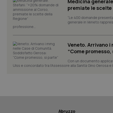
Medicina generale
_ga_0VMQEQKQ1N
premiate le scelte
“Le 400 domande presentate 
__Secure-YNID
generale in Veneto rappres
professione...
YSC
Veneto. Arrivano i
“Come promesso, s
__Secure-
ROLLOUT_TOKEN
Con un documento applicativ
tracking-sites-
Ulss e concordato tra l’Assessore alla Sanità Gino Gerosa e l
ironfish-tracking-
named-enable
Abruzzo