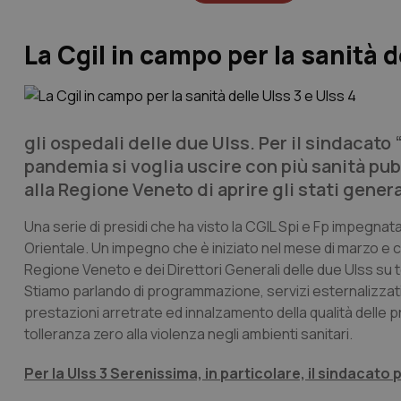
La Cgil in campo per la sanità d
gli ospedali delle due Ulss. Per il sindacat
pandemia si voglia uscire con più sanità pu
alla Regione Veneto di aprire gli stati generali
Una serie di presidi che ha visto la CGIL Spi e Fp impegnata
Orientale. Un impegno che è iniziato nel mese di marzo e ch
Regione Veneto e dei Direttori Generali delle due Ulss su t
Stiamo parlando di programmazione, servizi esternalizzati, 
prestazioni arretrate ed innalzamento della qualità delle pr
tolleranza zero alla violenza negli ambienti sanitari.
Per la Ulss 3 Serenissima, in particolare, il sindacato