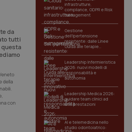
infrastrutture,
compliance, GDPR e Risk
management
te da
Gestione
dell'Ipertensione
to tutti
resistente: dalle Linee
a questa
Guida alle terapie
innovative
hiediamo
Leadership Infermieristica
2026: nuovi modelli di
responsabilità e
 Veneto
autonomia
e della
abili.
Leadership Medica 2026:
e,
guidare team clinici ad
sona con
alte prestazioni
AI e telemedicina nello
studio odontoiatrico: