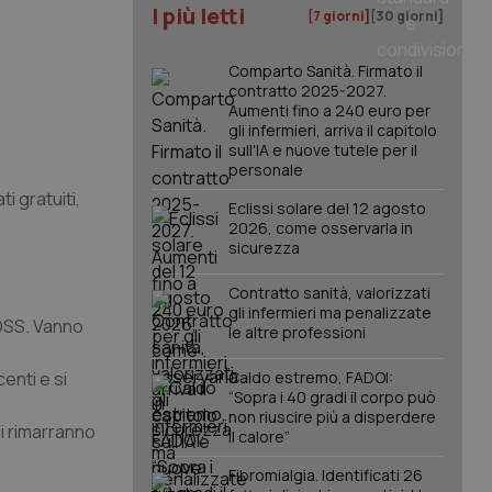
I più letti
[7 giorni]
[30 giorni]
Comparto Sanità. Firmato il
contratto 2025-2027.
Aumenti fino a 240 euro per
gli infermieri, arriva il capitolo
sull'IA e nuove tutele per il
personale
i gratuiti,
Eclissi solare del 12 agosto
2026, come osservarla in
sicurezza
Contratto sanità, valorizzati
gli infermieri ma penalizzate
 OSS. Vanno
le altre professioni
enti e si
Caldo estremo, FADOI:
“Sopra i 40 gradi il corpo può
non riuscire più a disperdere
ci rimarranno
il calore”
Fibromialgia. Identificati 26