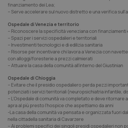
finanziamento dei Lea;
– Serve accelerare sul nuovo distretto e una verifica sull’
Ospedale di Venezia e territorio
– Riconoscere la specificità veneziana con finanziamenti
– Spazi per i servizi ospedalieri e territoriali
– Investimenti tecnologici e di edilizia sanitaria
– Risorse per incentivare chi lavora a Venezia con navette
con alloggi/foresterie a prezzi calmierati
– Attuare la casa della comunità all’interno del Giustinian
Ospedale di Chioggia
– Evitare che il presidio ospedaliero perda pezzi important
potenziati i servizi territoriali (neuropsichiatria infantile, d
– L’Ospedale di comunità va completato e deve ritornare al
apra al più presto l’hospice che aspettiamo da anni
-La casa della comunità va pensata e organizzata fuori dal 
nella cittadella sanitaria di Cavarzere
– Ai problemi specifici dei singoli presidi ospedalieri non