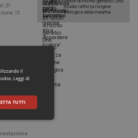
fattori di rischio genetici. Uno
i, 21
studio rafforza l’origine
biologica della malattia
azione, 13
ilizzando il
cookie.
Leggi di
ETTA TUTTI
keting
 prestazioni e