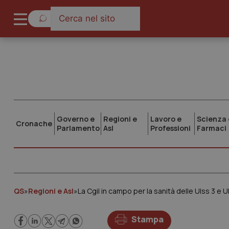
Governo e
Regioni e
Lavoro e
Scienza 
Cronache
Parlamento
Asl
Professioni
Farmaci
QS
»
Regioni e Asl
»
La Cgil in campo per la sanità delle Ulss 3 e U
Stampa