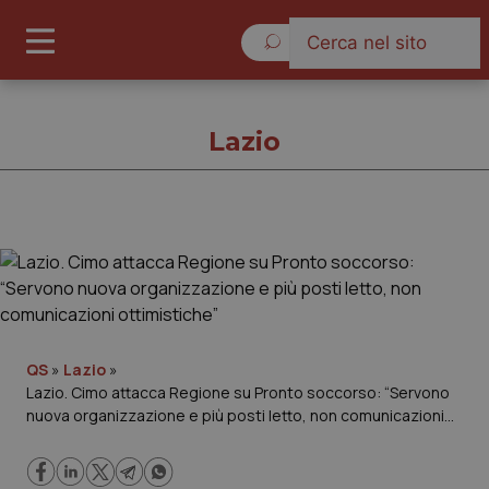
Domenica 9 Agosto 2026
Lazio
Lazio
Cronache
Governo e Parlamento
QS
»
Lazio
»
Lazio. Cimo attacca Regione su Pronto soccorso: “Servono
nuova organizzazione e più posti letto, non comunicazioni
Regioni e Asl
ottimistiche”
Lavoro e Professioni