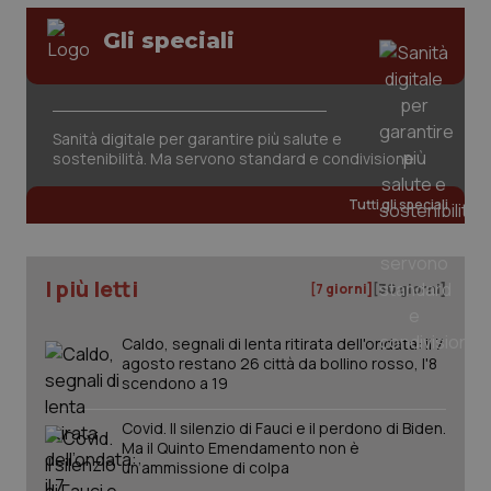
Gli speciali
tracking-sites-ironfish-
www.quotidianosanita.it
4
session-id
settim
2 gior
Sanità digitale per garantire più salute e
sostenibilità. Ma servono standard e condivisione
_ga
1 anno
Google LLC
mes
.quotidianosanita.it
Tutti gli speciali
I più letti
[7 giorni]
[30 giorni]
Caldo, segnali di lenta ritirata dell'ondata: il 7
agosto restano 26 città da bollino rosso, l'8
scendono a 19
Covid. Il silenzio di Fauci e il perdono di Biden.
Ma il Quinto Emendamento non è
un’ammissione di colpa