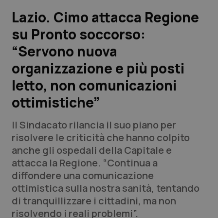
Lazio. Cimo attacca Regione
Scienza e Farmaci
su Pronto soccorso:
“Servono nuova
Studi e Analisi
organizzazione e più posti
Lettere al direttore
letto, non comunicazioni
Edizioni Regionali
ottimistiche”
QS Pro
Il Sindacato rilancia il suo piano per
risolvere le criticità che hanno colpito
Professionisti Sanitari.AI
anche gli ospedali della Capitale e
attacca la Regione. “Continua a
diffondere una comunicazione
Abruzzo
QS Pro Gold
ottimistica sulla nostra sanità, tentando
QS Club
Newsletter
di tranquillizzare i cittadini, ma non
Basilicata
Artrite & artrosi
risolvendo i reali problemi”.