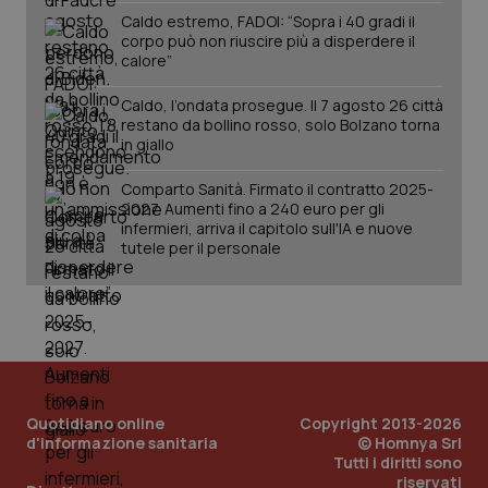
Caldo estremo, FADOI: “Sopra i 40 gradi il
corpo può non riuscire più a disperdere il
calore”
Caldo, l’ondata prosegue. Il 7 agosto 26 città
restano da bollino rosso, solo Bolzano torna
in giallo
Comparto Sanità. Firmato il contratto 2025-
2027. Aumenti fino a 240 euro per gli
infermieri, arriva il capitolo sull'IA e nuove
PHPSESSID
Sessio
PHP.net
tutele per il personale
www.quotidianosanita.it
Quotidiano online
Copyright 2013-2026
d'informazione sanitaria
© Homnya Srl
Tutti i diritti sono
riservati