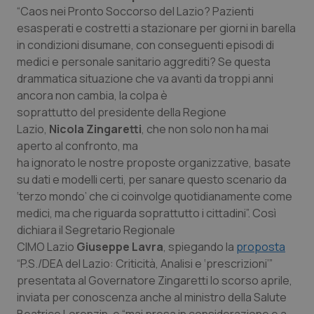
Calabria
Asma & BPCO
“Caos nei Pronto Soccorso del Lazio? Pazienti
esasperati e costretti a stazionare per giorni in barella
in condizioni disumane, con conseguenti episodi di
Campania
Car-T
medici e personale sanitario aggrediti? Se questa
drammatica situazione che va avanti da troppi anni
Emilia-Romagna
Colesterolo & coronaropatie
ancora non cambia, la colpa è
soprattutto del presidente della Regione
Friuli Venezia Giulia
Dermatite Atopica
Lazio,
Nicola Zingaretti
, che non solo non ha mai
aperto al confronto, ma
Lazio
Diabete & glucometri
ha ignorato le nostre proposte organizzative, basate
su dati e modelli certi, per sanare questo scenario da
Liguria
Disturbi dell’umore
‘terzo mondo’ che ci coinvolge quotidianamente come
medici, ma che riguarda soprattutto i cittadini”. Così
Lombardia
Dolore
dichiara il Segretario Regionale
CIMO Lazio
Giuseppe Lavra
, spiegando la
proposta
“P.S./DEA del Lazio: Criticità, Analisi e ‘prescrizioni’”
Marche
Donna & Salute
presentata al Governatore Zingaretti lo scorso aprile,
inviata per conoscenza anche al ministro della Salute
Molise
Epatiti