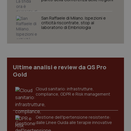
San Raffaele di Milano. Ispezioni e
criticità riscontrate, stop al
Necessari
Statistici
Marketing
laboratorio di Embriologia
I cookie necessari contribuiscono a rendere fruibile il
sito web abilitandone funzionalità di base quali la
navigazione sulle pagine e l'accesso alle aree
protette del sito. Il sito web non è in grado di
funzionare correttamente senza questi cookie.
Nome
Fornitore
/
Dominio
Scaden
Ultime analisi e review da QS Pro
VISITOR_PRIVACY_METADATA
5 mesi
Gold
YouTube
settim
.youtube.com
Cloud sanitario: infrastrutture,
compliance, GDPR e Risk management
Gestione dell'Ipertensione resistente:
dalle Linee Guida alle terapie innovative