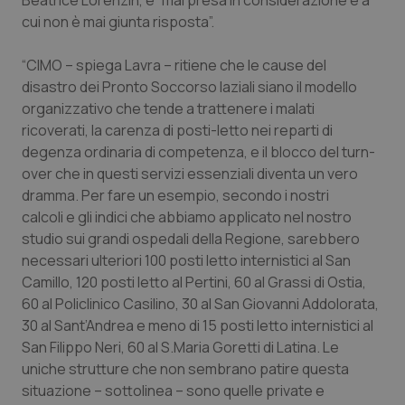
Beatrice Lorenzin, e “mai presa in considerazione e a
cui non è mai giunta risposta”.
Piemonte
HIV
“CIMO – spiega Lavra – ritiene che le cause del
Provincia Autonoma di Bolzano
Infezioni & Febbre
disastro dei Pronto Soccorso laziali siano il modello
organizzativo che tende a trattenere i malati
Provincia Autonoma di Trento
Ipertensione & Scompenso
ricoverati, la carenza di posti-letto nei reparti di
degenza ordinaria di competenza, e il blocco del turn-
Puglia
Malattie rare
over che in questi servizi essenziali diventa un vero
dramma. Per fare un esempio, secondo i nostri
calcoli e gli indici che abbiamo applicato nel nostro
Sardegna
Malattia di Crohn & Rettocolite Ulcerosa
studio sui grandi ospedali della Regione, sarebbero
necessari ulteriori 100 posti letto internistici al San
Sicilia
Neuroscienze & patologie neurodegenerative
Camillo, 120 posti letto al Pertini, 60 al Grassi di Ostia,
60 al Policlinico Casilino, 30 al San Giovanni Addolorata,
Toscana
Obesità
30 al Sant’Andrea e meno di 15 posti letto internistici al
San Filippo Neri, 60 al S.Maria Goretti di Latina. Le
Umbria
Oftalmologia
uniche strutture che non sembrano patire questa
situazione – sottolinea – sono quelle private e