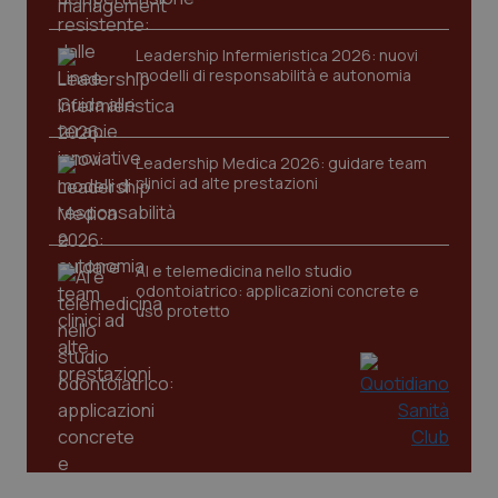
Leadership Infermieristica 2026: nuovi
modelli di responsabilità e autonomia
CookieScriptConsent
5 mesi
CookieScript
settim
www.quotidianosanita.it
Leadership Medica 2026: guidare team
clinici ad alte prestazioni
AI e telemedicina nello studio
odontoiatrico: applicazioni concrete e
uso protetto
tracking-sites-ironfish-
www.quotidianosanita.it
4
tracking-enable
settim
2 gior