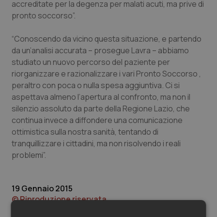
Valle D’Aosta
Oncodermatologia
accreditate per la degenza per malati acuti, ma prive di
pronto soccorso”.
Veneto
Oncoematologia
“Conoscendo da vicino questa situazione, e partendo
da un’analisi accurata – prosegue Lavra – abbiamo
Oncologia & Nutrizione
studiato un nuovo percorso del paziente per
riorganizzare e razionalizzare i vari Pronto Soccorso ,
Psoriasi & pelle
peraltro con poca o nulla spesa aggiuntiva. Ci si
aspettava almeno l’apertura al confronto, ma non il
Quotidiano Cardiologia
silenzio assoluto da parte della Regione Lazio, che
continua invece a diffondere una comunicazione
Quotidiano Chirurgia
ottimistica sulla nostra sanità, tentando di
tranquillizzare i cittadini, ma non risolvendo i reali
Quotidiano Oncologia
problemi”.
Quotidiano Pediatria
19 Gennaio 2015
© Riproduzione riservata
Rene & patologie urogenitali