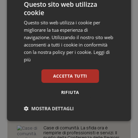
Questo sito web utilizza
Salute orale & impianti
cookie
Sangue & coagulazione
Questo sito web utilizza i cookie per
migliorare la tua esperienza di
navigazione. Utilizzando il nostro sito web
Potrebbe interessarti in
Tiroide
acconsenti a tutti i cookie in conformità
Lazio
con la nostra policy per i cookie.
Leggi di
Tumore al seno
più
Settimana della Scienza dello
Tumore ovarico
Spallanzani: capire la ricerca per
ACCETTA TUTTI
comprendere il presente
Tumori del Polmone & Testa Collo
RIFIUTA
Regione Lombardia scrive al ministro
Tumori gastrointestinali
Schillaci: “Gli attuali indicatori non
MOSTRA DETTAGLI
fotografano la qualità reale del Ssn”
Ulcera & Reflusso
Necessari
Statistici
Marketing
Case di comunità. La sfida ora è
riempirle di professionisti e servizi. Il
Vaccini
punto della Conferenza delle Regioni