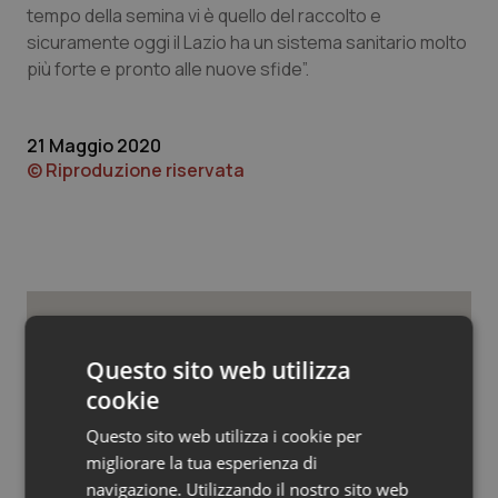
Valle D’Aosta
Oncodermatologia
tempo della semina vi è quello del raccolto e
sicuramente oggi il Lazio ha un sistema sanitario molto
Veneto
Oncoematologia
più forte e pronto alle nuove sfide”.
Oncologia & Nutrizione
21 Maggio 2020
© Riproduzione riservata
Psoriasi & pelle
Quotidiano Cardiologia
Quotidiano Chirurgia
Quotidiano Oncologia
Potrebbe interessarti in
Questo sito web utilizza
Lazio
cookie
Quotidiano Pediatria
Questo sito web utilizza i cookie per
Spallanzani. Settembre in festa: dai
migliorare la tua esperienza di
Rene & patologie urogenitali
90 anni della nascita e i 30 da Irccs
navigazione. Utilizzando il nostro sito web
alla Settimana della Scienza