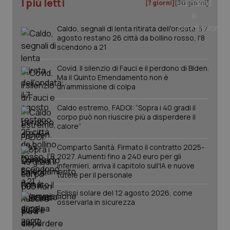
I più letti
[7 giorni]
[30 giorni]
_ga
1 anno
Google LLC
mes
.quotidianosanita.it
Caldo, segnali di lenta ritirata dell'ondata: il 7
agosto restano 26 città da bollino rosso, l'8
scendono a 21
Covid. Il silenzio di Fauci e il perdono di Biden.
Ma il Quinto Emendamento non è
un’ammissione di colpa
Caldo estremo, FADOI: “Sopra i 40 gradi il
corpo può non riuscire più a disperdere il
calore”
Comparto Sanità. Firmato il contratto 2025-
2027. Aumenti fino a 240 euro per gli
infermieri, arriva il capitolo sull'IA e nuove
tutele per il personale
Eclissi solare del 12 agosto 2026, come
osservarla in sicurezza