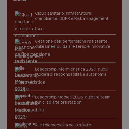
sito web abilitandone funzionalità di base quali la
navigazione sulle pagine e l'accesso alle aree
protette del sito. Il sito web non è in grado di
Cloud sanitario: infrastrutture,
funzionare correttamente senza questi cookie.
compliance, GDPR e Risk management
Nome
Fornitore
/
Dominio
Scaden
VISITOR_PRIVACY_METADATA
5 mesi
YouTube
settim
.youtube.com
Gestione dell'Ipertensione resistente:
dalle Linee Guida alle terapie innovative
Leadership Infermieristica 2026: nuovi
modelli di responsabilità e autonomia
Leadership Medica 2026: guidare team
clinici ad alte prestazioni
AI e telemedicina nello studio
CookieScriptConsent
5 mesi
CookieScript