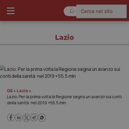
Venerdì 7 Agosto 2026
Lazio
Lazio
Cronache
QS
»
Lazio
»
Lazio. Per la prima volta la Regione segna un avanzo sui conti
Governo e Parlamento
della sanità: nel 2019 +55,5 mln
Regioni e Asl
Lavoro e Professioni