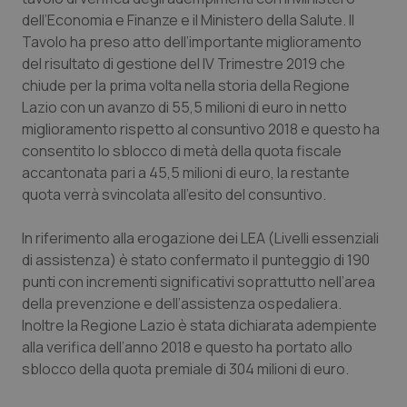
Calabria
Asma & BPCO
dell’Economia e Finanze e il Ministero della Salute. Il
Tavolo ha preso atto dell’importante miglioramento
Campania
Car-T
del risultato di gestione del IV Trimestre 2019 che
chiude per la prima volta nella storia della Regione
Lazio con un avanzo di 55,5 milioni di euro in netto
Emilia-Romagna
Colesterolo & coronaropatie
miglioramento rispetto al consuntivo 2018 e questo ha
consentito lo sblocco di metà della quota fiscale
Friuli Venezia Giulia
Dermatite Atopica
accantonata pari a 45,5 milioni di euro, la restante
quota verrà svincolata all’esito del consuntivo.
Lazio
Diabete & glucometri
In riferimento alla erogazione dei LEA (Livelli essenziali
Liguria
Disturbi dell’umore
di assistenza) è stato confermato il punteggio di 190
punti con incrementi significativi soprattutto nell’area
Lombardia
Dolore
della prevenzione e dell’assistenza ospedaliera.
Inoltre la Regione Lazio è stata dichiarata adempiente
Marche
Donna & Salute
alla verifica dell’anno 2018 e questo ha portato allo
sblocco della quota premiale di 304 milioni di euro.
Molise
Epatiti