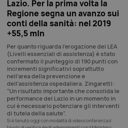
Lazio. Per la prima volta la
Regione segna un avanzo sui
Scienza e Farmaci
conti della sanità: nel 2019
Studi e Analisi
+55,5 mln
Lettere al direttore
Per quanto riguarda l’erogazione dei LEA
(Livelli essenziali di assistenza) è stato
Edizioni Regionali
confermato il punteggio di 190 punti con
incrementi significativi soprattutto
QS Pro
nell’area della prevenzione e
dell’assistenza ospedaliera. Zingaretti:
Professionisti Sanitari.AI
“Un risultato importante che consolida le
performance del Lazio in un momento in
Abruzzo
QS Pro Gold
cui è necessario potenziare gli interventi
di tutela della salute”.
QS Club
Newsletter
Basilicata
Artrite & artrosi
Si è tenuto oggi con modalità di videoconferenza il
tavolo di verifica degli adempimenti con il Ministero