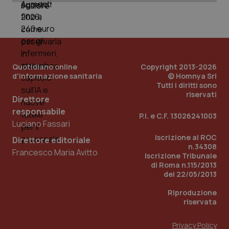
PHPSESSID
Sessio
PHP.net
www.quotidianosanita.it
Quotidiano online
Copyright 2013-2026
d'informazione sanitaria
© Homnya Srl
Tutti i diritti sono
riservati
Direttore
responsabile
P.I. e C.F. 13026241003
Luciano Fassari
Iscrizione al ROC
Direttore editoriale
n.34308
Francesco Maria Avitto
Iscrizione Tribunale
di Roma n.115/2013
del 22/05/2013
Riproduzione
riservata
Privacy Policy
_ga_KM60CM4NPH
.quotidianosanita.it
1 anno