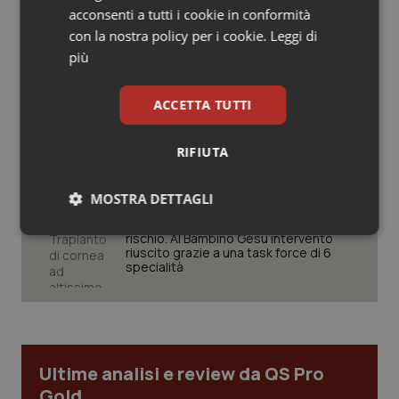
acconsenti a tutti i cookie in conformità
Salute orale & impianti
con la nostra policy per i cookie.
Leggi di
Cresce la ricerca in Emilia-Romagna:
più
Sangue & coagulazione
nel 2025 condotti 1.530 studi, il
numero più alto degli ultimi cinque
anni
ACCETTA TUTTI
Tiroide
Puglia. Unità di crisi sanitaria al lavoro,
RIFIUTA
Decaro accelera su 118, liste d’attesa
Tumore al seno
e conti
MOSTRA DETTAGLI
Tumore ovarico
Trapianto di cornea ad altissimo
Necessari
Statistici
Marketing
rischio. Al Bambino Gesù intervento
Tumori del Polmone & Testa Collo
riuscito grazie a una task force di 6
specialità
Tumori gastrointestinali
Ulcera & Reflusso
Necessari
Statistici
Marketing
Ultime analisi e review da QS Pro
Vaccini
Gold
I cookie necessari contribuiscono a rendere fruibile il