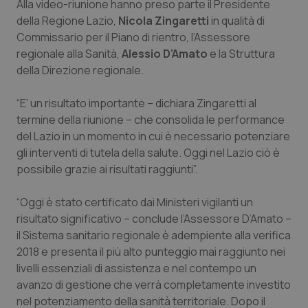
Alla video-riunione hanno preso parte il Presidente
della Regione Lazio,
Nicola Zingaretti
in qualità di
Piemonte
HIV
Commissario per il Piano di rientro, l’Assessore
regionale alla Sanità,
Alessio D’Amato
e la Struttura
Provincia Autonoma di Bolzano
Infezioni & Febbre
della Direzione regionale.
Provincia Autonoma di Trento
Ipertensione & Scompenso
“E’ un risultato importante – dichiara Zingaretti al
termine della riunione – che consolida le performance
Puglia
Malattie rare
del Lazio in un momento in cui è necessario potenziare
gli interventi di tutela della salute. Oggi nel Lazio ciò è
Sardegna
Malattia di Crohn & Rettocolite Ulcerosa
possibile grazie ai risultati raggiunti”.
“Oggi è stato certificato dai Ministeri vigilanti un
Sicilia
Neuroscienze & patologie neurodegenerative
risultato significativo – conclude l’Assessore D’Amato –
il Sistema sanitario regionale è adempiente alla verifica
Toscana
Obesità
2018 e presenta il più alto punteggio mai raggiunto nei
livelli essenziali di assistenza e nel contempo un
Umbria
Oftalmologia
avanzo di gestione che verrà completamente investito
nel potenziamento della sanità territoriale. Dopo il