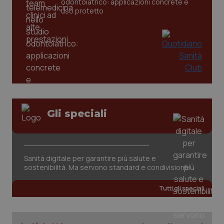
odontoiatrico: applicazioni concrete e
settim
www.quotidianosanita.it
uso protetto
Gli speciali
tracking-sites-ironfish-
www.quotidianosanita.it
4
tracking-enable
settim
2 gior
Sanità digitale per garantire più salute e
sostenibilità. Ma servono standard e condivisione
tracking-sites-ironfish-
www.quotidianosanita.it
4
session-id
settim
Tutti gli speciali
2 gior