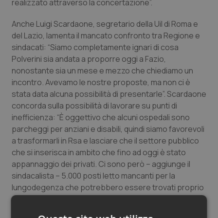
realizzato attraverso la concertazione”.
Salute orale & impianti
Anche Luigi Scardaone, segretario della Uil di Roma e
del Lazio, lamenta il mancato confronto tra Regione e
Sangue & coagulazione
sindacati: “Siamo completamente ignari di cosa
Polverini sia andata a proporre oggi a Fazio,
Tiroide
nonostante sia un mese e mezzo che chiediamo un
incontro. Avevamo le nostre proposte, ma non ci è
Tumore al seno
stata data alcuna possibilità di presentarle”. Scardaone
concorda sulla possibilità di lavorare su punti di
Tumore ovarico
inefficienza: “È oggettivo che alcuni ospedali sono
parcheggi per anziani e disabili, quindi siamo favorevoli
Tumori del Polmone & Testa Collo
a trasformarli in Rsa e lasciare che il settore pubblico
che si inserisca in ambito che fino ad oggi è stato
Tumori gastrointestinali
appannaggio dei privati. Ci sono però – aggiunge il
sindacalista – 5.000 posti letto mancanti per la
lungodegenza che potrebbero essere trovati proprio
Ulcera & Reflusso
da quegli ospedali periferici che si intende chiudere”.
Scardaone esprime poi la propria contrarietà ai ticket
Vaccini