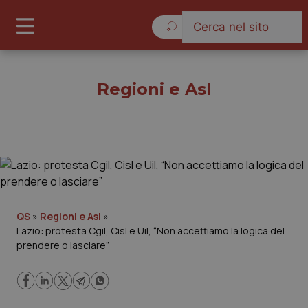
Giovedì 6 Agosto 2026
Regioni e Asl
Regioni e Asl
Cronache
QS
»
Regioni e Asl
»
Lazio: protesta Cgil, Cisl e Uil, “Non accettiamo la logica del
Governo e Parlamento
prendere o lasciare”
Regioni e Asl
Lavoro e Professioni