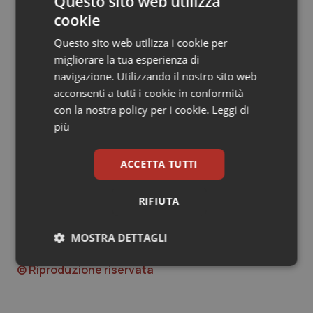
Questo sito web utilizza
sulla riabilitazione e la fisioterapia che “condannano i
cookie
pensionati a rimanere sulla sedia a rotelle”, nonché alla
divisione in macroaree, “che ampliano l’area di
Questo sito web utilizza i cookie per
riferimento ma a rischio che, in alcune aree, questo si
migliorare la tua esperienza di
traduca in una riduzione della qualità del servizio e
navigazione. Utilizzando il nostro sito web
dell’accessibilità alle cure”.
acconsenti a tutti i cookie in conformità
con la nostra policy per i cookie.
Leggi di
più
L.C.
ACCETTA TUTTI
Il manifesto della Cgil, Cisl e Uil Lazio
RIFIUTA
I tempi di attesa per le prestazioni nel Lazio
MOSTRA DETTAGLI
30 Settembre 2010
Necessari
Statistici
Marketing
© Riproduzione riservata