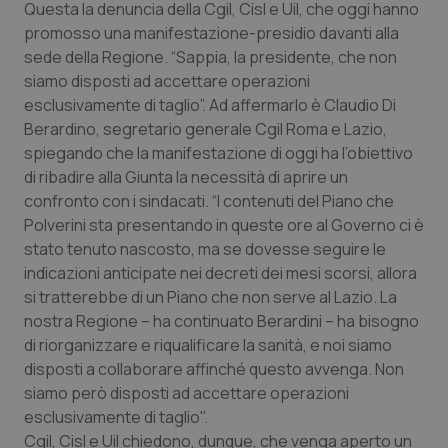
Questa la denuncia della Cgil, Cisl e Uil, che oggi hanno
Calabria
Asma & BPCO
promosso una manifestazione-presidio davanti alla
sede della Regione. “Sappia, la presidente, che non
Campania
Car-T
siamo disposti ad accettare operazioni
esclusivamente di taglio”. Ad affermarlo è Claudio Di
Emilia-Romagna
Colesterolo & coronaropatie
Berardino, segretario generale Cgil Roma e Lazio,
spiegando che la manifestazione di oggi ha l’obiettivo
Friuli Venezia Giulia
Dermatite Atopica
di ribadire alla Giunta la necessità di aprire un
confronto con i sindacati. “I contenuti del Piano che
Lazio
Diabete & glucometri
Polverini sta presentando in queste ore al Governo ci è
stato tenuto nascosto, ma se dovesse seguire le
indicazioni anticipate nei decreti dei mesi scorsi, allora
Liguria
Disturbi dell’umore
si tratterebbe di un Piano che non serve al Lazio. La
nostra Regione – ha continuato Berardini – ha bisogno
Lombardia
Dolore
di riorganizzare e riqualificare la sanità, e noi siamo
disposti a collaborare affinché questo avvenga. Non
Marche
Donna & Salute
siamo però disposti ad accettare operazioni
esclusivamente di taglio".
Molise
Epatiti
Cgil, Cisl e Uil chiedono, dunque, che venga aperto un