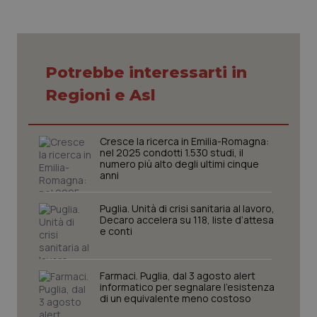
Necessari
Statistici
Marketing
Potrebbe interessarti in
I cookie necessari contribuiscono a rendere fruibile il
sito web abilitandone funzionalità di base quali la
Regioni e Asl
navigazione sulle pagine e l'accesso alle aree
protette del sito. Il sito web non è in grado di
funzionare correttamente senza questi cookie.
Cresce la ricerca in Emilia-Romagna:
Nome
Fornitore
/
Dominio
Scaden
nel 2025 condotti 1.530 studi, il
numero più alto degli ultimi cinque
VISITOR_PRIVACY_METADATA
5 mesi
YouTube
anni
settim
.youtube.com
Puglia. Unità di crisi sanitaria al lavoro,
Decaro accelera su 118, liste d’attesa
e conti
Farmaci. Puglia, dal 3 agosto alert
informatico per segnalare l’esistenza
di un equivalente meno costoso