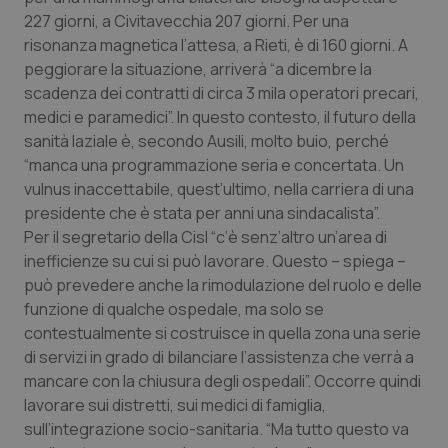
Valle D’Aosta
Oncodermatologia
227 giorni, a Civitavecchia 207 giorni. Per una
risonanza magnetica l’attesa, a Rieti, è di 160 giorni. A
Veneto
Oncoematologia
peggiorare la situazione, arriverà “a dicembre la
scadenza dei contratti di circa 3 mila operatori precari,
Oncologia & Nutrizione
medici e paramedici”. In questo contesto, il futuro della
sanità laziale è, secondo Ausili, molto buio, perché
Psoriasi & pelle
“manca una programmazione seria e concertata. Un
vulnus inaccettabile, quest’ultimo, nella carriera di una
Quotidiano Cardiologia
presidente che è stata per anni una sindacalista”.
Per il segretario della Cisl “c’è senz’altro un’area di
inefficienze su cui si può lavorare. Questo – spiega –
Quotidiano Chirurgia
può prevedere anche la rimodulazione del ruolo e delle
funzione di qualche ospedale, ma solo se
Quotidiano Oncologia
contestualmente si costruisce in quella zona una serie
di servizi in grado di bilanciare l’assistenza che verrà a
Quotidiano Pediatria
mancare con la chiusura degli ospedali”. Occorre quindi
lavorare sui distretti, sui medici di famiglia,
Rene & patologie urogenitali
sull’integrazione socio-sanitaria. “Ma tutto questo va