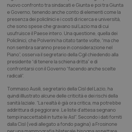
nuovo confronto tra sindacati e Giunta e poi tra Giunta
Piemonte
HIV
e Governo, tenendo anche conto di elementi come la
presenza dei policlinici e i costi di ricerca e università,
Provincia Autonoma di Bolzano
Infezioni & Febbre
che sono spese che gravano sul Lazio ma di cui
usufruisce il Paese intero. Una questione, quella dei
Policlinici, che Polverini ha citato tante volte, “ma che
Provincia Autonoma di Trento
Ipertensione & Scompenso
non sembra saranno prese in considerazione nel
Piano”, osserva il segretario della Cgil chiedendo alla
Puglia
Malattie rare
presidente “di tenere la schiena dritta” e di
confrontarsi con il Governo “facendo anche scelte
Sardegna
Malattia di Crohn & Rettocolite Ulcerosa
radicali”.
Sicilia
Neuroscienze & patologie neurodegenerative
Tommaso Ausili, segretario della Cisl del Lazio, ha
quindi illlustrato alcune delle criticità e dei rischi della
Toscana
Obesità
sanità laziale. “La realtà è già ora critica, ma potrebbe
addirittura di peggiorare. Le liste d’attesa segnano
tempi inaccettabili in tutte le Asl". Secondo i dati forniti
Umbria
Oftalmologia
dalla Cisl
(vedi allegato a fondo pagina)
a Frosinone
per una mammografia bilaterale bisogna aspettare