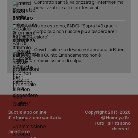
Contratto sanità, valorizzati gli infermieri ma
penalizzate le altre professioni
Caldo estremo, FADOI: “Sopra i 40 gradi il
corpo può non riuscire più a disperdere il
_ga_KM60CM4NPH
.quotidianosanita.it
1 anno
calore”
mes
Covid. Il silenzio di Fauci e il perdono di Biden.
Ma il Quinto Emendamento non è
un’ammissione di colpa
Fornitore
/
Nome
Scadenza
Descrizion
Dominio
Nome
Fornitore
/
Dominio
Scadenza
Des
_ga_0VMQEQKQ1N
.quotidianosanita.it
1 anno 1
Questo
Quotidiano online
Copyright 2013-2026
mese
cookie
VISITOR_INFO1_LIVE
5 mesi 4
Que
Google LLC
d'informazione sanitaria
© Homnya Srl
viene
settimane
imp
.youtube.com
utilizzato
You
Tutti i diritti sono
da Google
ten
riservati
Analytics
Direttore
pre
per
del