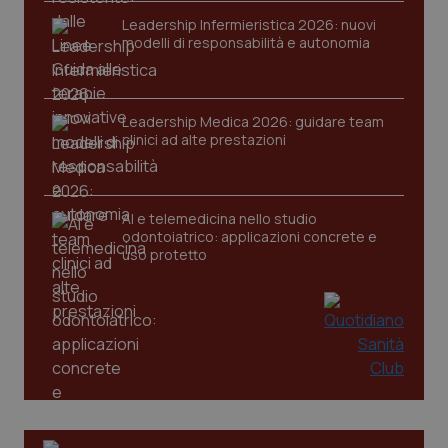
Leadership Infermieristica 2026: nuovi
tracking-sites-ironfish-
www.quotidianosanita.it
4
modelli di responsabilità e autonomia
session-id
settim
2 gior
Leadership Medica 2026: guidare team
clinici ad alte prestazioni
_ga
1 anno
Google LLC
mes
.quotidianosanita.it
AI e telemedicina nello studio
odontoiatrico: applicazioni concrete e
uso protetto