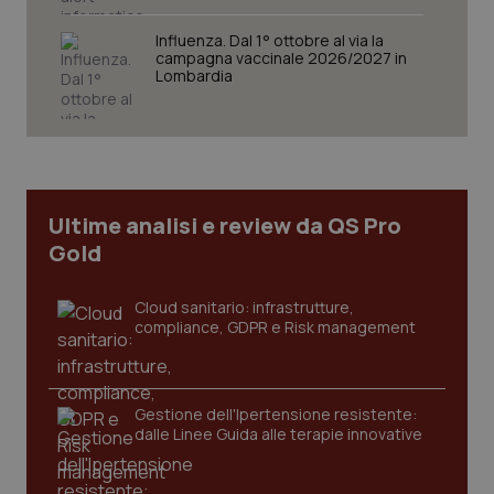
Influenza. Dal 1° ottobre al via la
campagna vaccinale 2026/2027 in
Lombardia
CookieScriptConsent
5 mesi
CookieScript
settim
www.quotidianosanita.it
Ultime analisi e review da QS Pro
Gold
Cloud sanitario: infrastrutture,
compliance, GDPR e Risk management
tracking-sites-ironfish-
www.quotidianosanita.it
4
Gestione dell'Ipertensione resistente:
tracking-enable
settim
2 gior
dalle Linee Guida alle terapie innovative