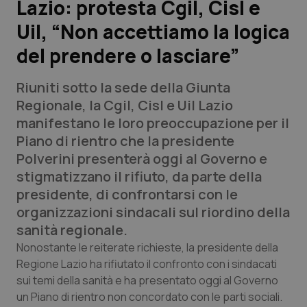
Lazio: protesta Cgil, Cisl e
Uil, “Non accettiamo la logica
Scienza e Farmaci
del prendere o lasciare”
Studi e Analisi
Riuniti sotto la sede della Giunta
Lettere al direttore
Regionale, la Cgil, Cisl e Uil Lazio
manifestano le loro preoccupazione per il
Edizioni Regionali
Piano di rientro che la presidente
Polverini presenterà oggi al Governo e
QS Pro
stigmatizzano il rifiuto, da parte della
presidente, di confrontarsi con le
Professionisti Sanitari.AI
organizzazioni sindacali sul riordino della
sanità regionale.
Abruzzo
QS Pro Gold
Nonostante le reiterate richieste, la presidente della
Regione Lazio ha rifiutato il confronto con i sindacati
QS Club
Newsletter
sui temi della sanità e ha presentato oggi al Governo
Basilicata
Artrite & artrosi
un Piano di rientro non concordato con le parti sociali.