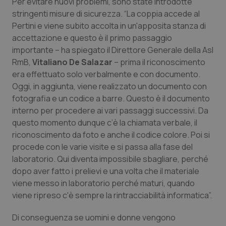
Per evitare nuovi problemi, sono state introdotte
Calabria
Asma & BPCO
stringenti misure di sicurezza. “La coppia accede al
Pertini e viene subito accolta in un'apposita stanza di
Campania
Car-T
accettazione e questo è il primo passaggio
importante – ha spiegato il Direttore Generale della Asl
Emilia-Romagna
Colesterolo & coronaropatie
RmB,
Vitaliano De Salazar
– prima il riconoscimento
era effettuato solo verbalmente e con documento.
Friuli Venezia Giulia
Dermatite Atopica
Oggi, in aggiunta, viene realizzato un documento con
fotografia e un codice a barre. Questo è il documento
interno per procedere ai vari passaggi successivi. Da
Lazio
Diabete & glucometri
questo momento dunque c’è la chiamata verbale, il
riconoscimento da foto e anche il codice colore. Poi si
Liguria
Disturbi dell’umore
procede con le varie visite e si passa alla fase del
laboratorio. Qui diventa impossibile sbagliare, perché
Lombardia
Dolore
dopo aver fatto i prelievi e una volta che il materiale
viene messo in laboratorio perché maturi, quando
Marche
Donna & Salute
viene ripreso c'è sempre la rintracciabilità informatica”.
Molise
Epatiti
Di conseguenza se uomini e donne vengono