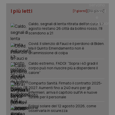
I più letti
[7 giorni]
[30 giorni]
_ga
1 anno
Google LLC
mes
.quotidianosanita.it
Caldo, segnali di lenta ritirata dell'ondata: il 7
agosto restano 26 città da bollino rosso, l'8
scendono a 21
Covid. Il silenzio di Fauci e il perdono di Biden.
Ma il Quinto Emendamento non è
un’ammissione di colpa
Caldo estremo, FADOI: “Sopra i 40 gradi il
corpo può non riuscire più a disperdere il
calore”
Comparto Sanità. Firmato il contratto 2025-
2027. Aumenti fino a 240 euro per gli
infermieri, arriva il capitolo sull'IA e nuove
tutele per il personale
Eclissi solare del 12 agosto 2026, come
osservarla in sicurezza