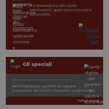
CookieScriptConsent
5 mesi
CookieScript
AI e telemedicina nello studio
settim
www.quotidianosanita.it
odontoiatrico: applicazioni concrete e
uso protetto
Gli speciali
tracking-sites-ironfish-
www.quotidianosanita.it
4
tracking-enable
settim
2 gior
Sanità digitale per garantire più salute e
sostenibilità. Ma servono standard e condivisione
tracking-sites-ironfish-
www.quotidianosanita.it
4
session-id
settim
2 gior
Tutti gli speciali