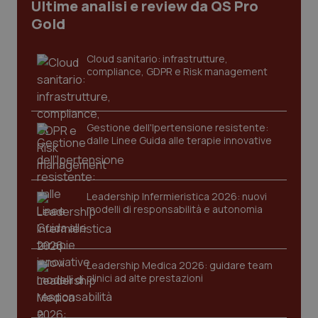
Ultime analisi e review da QS Pro
I cookie necessari contribuiscono a rendere fruibile il
Gold
sito web abilitandone funzionalità di base quali la
navigazione sulle pagine e l'accesso alle aree
protette del sito. Il sito web non è in grado di
funzionare correttamente senza questi cookie.
Cloud sanitario: infrastrutture,
compliance, GDPR e Risk management
Nome
Fornitore
/
Dominio
Scaden
VISITOR_PRIVACY_METADATA
5 mesi
YouTube
settim
.youtube.com
Gestione dell'Ipertensione resistente:
dalle Linee Guida alle terapie innovative
Leadership Infermieristica 2026: nuovi
modelli di responsabilità e autonomia
Leadership Medica 2026: guidare team
clinici ad alte prestazioni