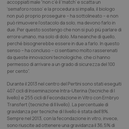
accoppiati male “non c’è il ‘match’ e scatta un
‘semaforo rosso’ e la procedura si impalla, il biologo
Piemonte
HIV
non può proprio proseguire – ha sottolineato – e non
può rimuovere l’ostacolo da solo, ma devono farlo in
Provincia Autonoma di Bolzano
Infezioni & Febbre
due. Per questo sostengo che non si può più parlare di
errore umano, ma solo di dolo. Ma neanche di quello,
Provincia Autonoma di Trento
Ipertensione & Scompenso
perché bisognerebbe essere in due a farlo. In questo
senso – ha concluso – ci sentiamo molto rasserenati
Puglia
Malattie rare
da queste innovazioni tecnologiche, che ci hanno
permesso di arrivare a un grado di sicurezza del 100
Sardegna
Malattia di Crohn & Rettocolite Ulcerosa
per cento”.
Durante il 2013 nel centro del Pertini sono stati eseguiti
Sicilia
Neuroscienze & patologie neurodegenerative
407 cicli di Inseminazione Intra-Uterina (tecniche di I
livello) e 255 cicli di Fecondazione in Vitro con Ernbryo
Toscana
Obesità
Transfert (tecniche di Il livello). La percentuale di
gravidanza per tecniche di I livello è stata dell’8%.
Umbria
Oftalmologia
Sempre nel 2013, con la fecondazione in vitro, invece,
sono riuscite ad ottenere una gravidanza il 36,5% di