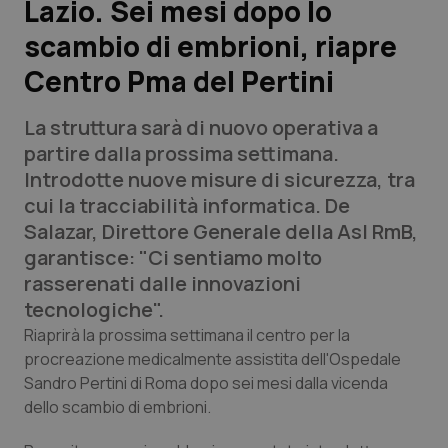
Lazio. Sei mesi dopo lo
scambio di embrioni, riapre
Scienza e Farmaci
Centro Pma del Pertini
Studi e Analisi
La struttura sarà di nuovo operativa a
Lettere al direttore
partire dalla prossima settimana.
Introdotte nuove misure di sicurezza, tra
Edizioni Regionali
cui la tracciabilità informatica. De
Salazar, Direttore Generale della Asl RmB,
QS Pro
garantisce: "Ci sentiamo molto
rasserenati dalle innovazioni
Professionisti Sanitari.AI
tecnologiche".
Riaprirà la prossima settimana il centro per la
Abruzzo
QS Pro Gold
procreazione medicalmente assistita dell'Ospedale
Sandro Pertini di Roma dopo sei mesi dalla vicenda
QS Club
Newsletter
dello scambio di embrioni.
Basilicata
Artrite & artrosi