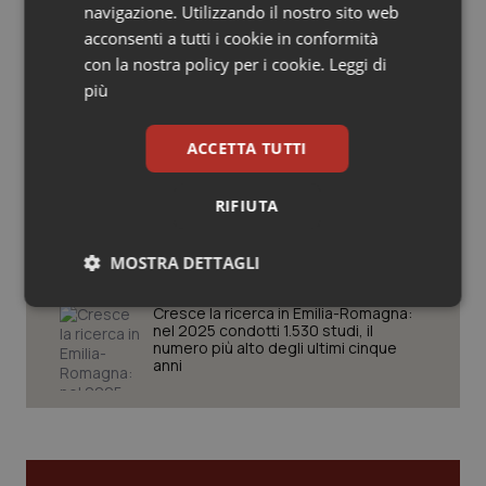
Schillaci: “Gli attuali indicatori non
navigazione. Utilizzando il nostro sito web
fotografano la qualità reale del Ssn”
Salute orale & impianti
acconsenti a tutti i cookie in conformità
con la nostra policy per i cookie.
Leggi di
Sangue & coagulazione
più
San Raffaele di Milano. Ispezioni e
criticità riscontrate, stop al
laboratorio di Embriologia
Tiroide
ACCETTA TUTTI
Tumore al seno
Punti nascita Toscana. Il ministero ha
RIFIUTA
deciso: chiusura per Poggibonsi,
monitoraggio di 6 mesi per
Montevarchi, deroga di 12 mesi per
Tumore ovarico
MOSTRA DETTAGLI
Nottola
Tumori del Polmone & Testa Collo
Necessari
Statistici
Marketing
Cresce la ricerca in Emilia-Romagna:
nel 2025 condotti 1.530 studi, il
numero più alto degli ultimi cinque
Tumori gastrointestinali
anni
Ulcera & Reflusso
Necessari
Statistici
Marketing
Vaccini