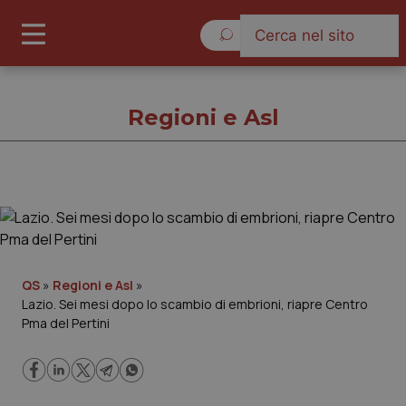
Venerdì 7 Agosto 2026
Regioni e Asl
Regioni e Asl
Cronache
QS
»
Regioni e Asl
»
Lazio. Sei mesi dopo lo scambio di embrioni, riapre Centro
Governo e Parlamento
Pma del Pertini
Regioni e Asl
Lavoro e Professioni