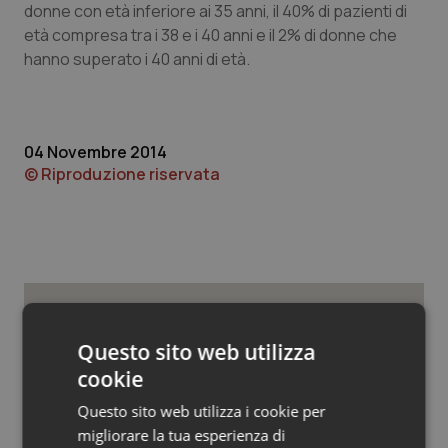
Valle D’Aosta
Oncodermatologia
donne con età inferiore ai 35 anni, il 40% di pazienti di
età compresa tra i 38 e i 40 anni e il 2% di donne che
Veneto
Oncoematologia
hanno superato i 40 anni di età.
Oncologia & Nutrizione
04 Novembre 2014
Psoriasi & pelle
© Riproduzione riservata
Quotidiano Cardiologia
Quotidiano Chirurgia
Quotidiano Oncologia
Potrebbe interessarti in
Questo sito web utilizza
Quotidiano Pediatria
Regioni e Asl
cookie
Questo sito web utilizza i cookie per
Rene & patologie urogenitali
migliorare la tua esperienza di
Regione Lombardia scrive al ministro