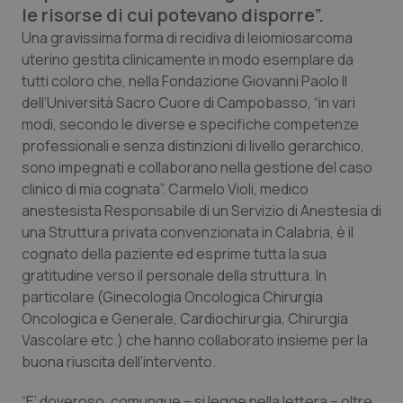
le risorse di cui potevano disporre”.
Calabria
Asma & BPCO
Una gravissima forma di recidiva di leiomiosarcoma
uterino gestita clinicamente in modo esemplare da
Campania
Car-T
tutti coloro che, nella Fondazione Giovanni Paolo II
dell’Università Sacro Cuore di Campobasso, “in vari
Emilia-Romagna
Colesterolo & coronaropatie
modi, secondo le diverse e specifiche competenze
professionali e senza distinzioni di livello gerarchico,
Friuli Venezia Giulia
Dermatite Atopica
sono impegnati e collaborano nella gestione del caso
clinico di mia cognata”. Carmelo Violi, medico
Lazio
Diabete & glucometri
anestesista Responsabile di un Servizio di Anestesia di
una Struttura privata convenzionata in Calabria, è il
Liguria
Disturbi dell’umore
cognato della paziente ed esprime tutta la sua
gratitudine verso il personale della struttura. In
Lombardia
Dolore
particolare (Ginecologia Oncologica Chirurgia
Oncologica e Generale, Cardiochirurgia, Chirurgia
Vascolare etc.) che hanno collaborato insieme per la
Marche
Donna & Salute
buona riuscita dell’intervento.
Molise
Epatiti
“E’ doveroso, comunque – si legge nella lettera – oltre