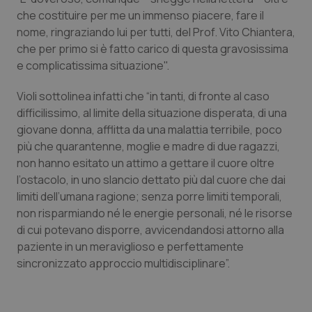
che costituire per me un immenso piacere, fare il
Piemonte
HIV
nome, ringraziando lui per tutti, del Prof. Vito Chiantera,
che per primo si è fatto carico di questa gravosissima
Provincia Autonoma di Bolzano
Infezioni & Febbre
e complicatissima situazione".
Violi sottolinea infatti che “in tanti, di fronte al caso
Provincia Autonoma di Trento
Ipertensione & Scompenso
difficilissimo, al limite della situazione disperata, di una
giovane donna, afflitta da una malattia terribile, poco
Puglia
Malattie rare
più che quarantenne, moglie e madre di due ragazzi,
non hanno esitato un attimo a gettare il cuore oltre
Sardegna
Malattia di Crohn & Rettocolite Ulcerosa
l’ostacolo, in uno slancio dettato più dal cuore che dai
limiti dell’umana ragione; senza porre limiti temporali,
Sicilia
Neuroscienze & patologie neurodegenerative
non risparmiando né le energie personali, né le risorse
di cui potevano disporre, avvicendandosi attorno alla
Toscana
Obesità
paziente in un meraviglioso e perfettamente
sincronizzato approccio multidisciplinare”.
Umbria
Oftalmologia