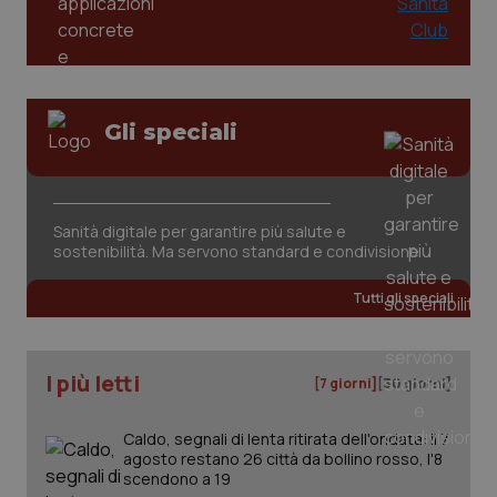
Gli speciali
tracking-sites-ironfish-
www.quotidianosanita.it
4
Sanità digitale per garantire più salute e
tracking-enable
settim
2 gior
sostenibilità. Ma servono standard e condivisione
Tutti gli speciali
tracking-sites-ironfish-
www.quotidianosanita.it
4
session-id
settim
2 gior
I più letti
[7 giorni]
[30 giorni]
Caldo, segnali di lenta ritirata dell'ondata: il 7
agosto restano 26 città da bollino rosso, l'8
_ga
1 anno
Google LLC
scendono a 19
mes
.quotidianosanita.it