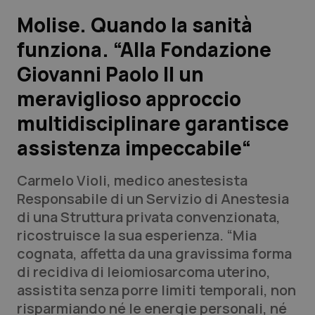
Molise. Quando la sanità
Scienza e Farmaci
funziona. “Alla Fondazione
Giovanni Paolo II un
Studi e Analisi
meraviglioso approccio
Lettere al direttore
multidisciplinare garantisce
Edizioni Regionali
assistenza impeccabile“
QS Pro
Carmelo Violi, medico anestesista
Responsabile di un Servizio di Anestesia
Professionisti Sanitari.AI
di una Struttura privata convenzionata,
ricostruisce la sua esperienza. “Mia
cognata, affetta da una gravissima forma
Abruzzo
QS Pro Gold
di recidiva di leiomiosarcoma uterino,
QS Club
Newsletter
assistita senza porre limiti temporali, non
Basilicata
Artrite & artrosi
risparmiando né le energie personali, né