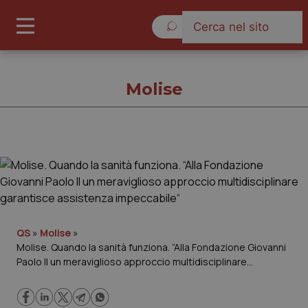
Sabato 8 Agosto 2026
Molise
Molise
Cronache
Governo e Parlamento
QS
»
Molise
»
Molise. Quando la sanità funziona. “Alla Fondazione Giovanni
Paolo II un meraviglioso approccio multidisciplinare
Regioni e Asl
garantisce assistenza impeccabile“
Lavoro e Professioni