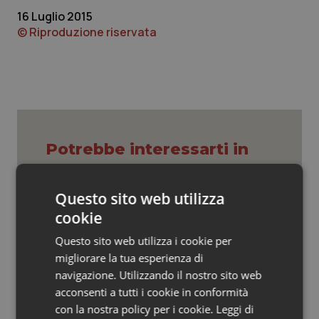
Valle D’Aosta
Oncodermatologia
16 Luglio 2015
© Riproduzione riservata
Veneto
Oncoematologia
Oncologia & Nutrizione
Psoriasi & pelle
Potrebbe interessarti in
Quotidiano Cardiologia
Molise
Quotidiano Chirurgia
Questo sito web utilizza
cookie
Settimana della Scienza dello
Quotidiano Oncologia
Spallanzani: capire la ricerca per
Questo sito web utilizza i cookie per
comprendere il presente
migliorare la tua esperienza di
Quotidiano Pediatria
navigazione. Utilizzando il nostro sito web
Regione Lombardia scrive al ministro
acconsenti a tutti i cookie in conformità
Rene & patologie urogenitali
Schillaci: “Gli attuali indicatori non
con la nostra policy per i cookie.
fotografano la qualità reale del Ssn”
Leggi di