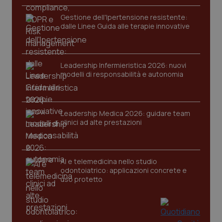
funzionare correttamente senza questi cookie.
Gestione dell'Ipertensione resistente:
Nome
Fornitore
/
Dominio
Scaden
dalle Linee Guida alle terapie innovative
VISITOR_PRIVACY_METADATA
5 mesi
YouTube
settim
.youtube.com
Leadership Infermieristica 2026: nuovi
modelli di responsabilità e autonomia
Leadership Medica 2026: guidare team
clinici ad alte prestazioni
AI e telemedicina nello studio
odontoiatrico: applicazioni concrete e
uso protetto
CookieScriptConsent
5 mesi
CookieScript
settim
www.quotidianosanita.it