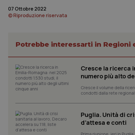
07 Ottobre 2022
© Riproduzione riservata
Potrebbe interessarti in Regioni 
I cookie necessari con
e l'accesso alle aree 
Nome
Cresce la ricerca i
VISITOR_PRIVACY_
numero più alto de
Cresce il volume della ricer
condotti dalla rete regionale
CookieScriptConse
Puglia. Unità di cri
d’attesa e conti
tracking-sites-ironf
tracking-enable
Prima riunione, ieri in Pugli