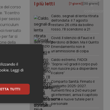
I più letti
[7 giorni]
[30 giorni]
te del corso
. “Il centro
Caldo, segnali di lenta ritirata
i per sesso
dell'ondata: il 7 agosto
 curriculum
restano 26 città da bollino
rosso, l'8 scendono a 21
oi riversato
per far sì
Covid. Il silenzio di Fauci e il
one della
perdono di Biden. Ma il Quinto
Emendamento non è
 del
un’ammissione di colpa
Caldo estremo, FADOI:
ilizzando il
“Sopra i 40 gradi il corpo può
access &
non riuscire più a disperdere
cookie.
Leggi di
sorse,
il calore”
anza di
Comparto Sanità. Firmato il
da
contratto 2025-2027.
co e privato,
ETTA TUTTI
Aumenti fino a 240 euro per
i da gestire
gli infermieri, arriva il capitolo
sull'IA e nuove tutele per il
omuni”.
personale
keting