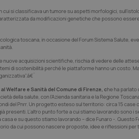
ui si classificava un tumore su aspetti morfologici, sull’istolo
 caratterizzata da modificazioni genetiche che possono esser
cologica toscana, in occasione del Forum Sistema Salute, eve
anità.
le nuove acquisizioni scientifiche, rischia di vedere delle atte
n temi di sostenibilità perché le piattaforme hanno un costo. M
ganizzativa”.â€¨
l Welfare e Sanità del Comune di Firenze, c
he ha parlato 
ietà della salute, con l’Azienda sanitaria e la Regione Toscana
ndi del Pnrr. Un progetto esteso sul territorio: circa 15 case 
presenti. L’altro punto forte a cui stiamo lavorando sono i se
re la casa e su questo stiamo lavorando – dice Funaro -. Questo 
torio da cui possono nascere proposte, idee e riflessioni per 