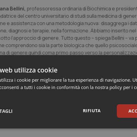
na Bellini,
professoressa ordinaria di Biochimica e presiden
datrice del centro universitario di studi sulla medicina di genere
one e assistenza con una metodologia nuova: disaggrega i dat
ione, diagnosi e terapie, nella formazione. Abbiamo inserito nel
tto l’approccio di genere. Tutto questo – spiega Bellini – va p
che comprendono sia la parte biologica che quello psicosociale 
cina di genere quindi coma primo passo verso la personalizzazi
azione è molto importante e cambierà completamente la visione
web utilizza cookie
ilizza i cookie per migliorare la tua esperienza di navigazione. Ut
anitario
ha discusso invece
Fabrizio Fiore
, regional market 
consenti a tutti i cookie in conformità con la nostra policy per i 
 dove il sistema sanitario è stato stressato. Ancora mancano ri
nazionali da poter utilizzare e il Covid ha fatto capire l’import
emi comuni per portare valore al sistema salute è una strada 
l territorio. C’è molto da fare ancora nel rapporto tra pubbli
RIFIUTA
TAGLI
ACC
ei cambiamenti strutturali e legislativi. Sono rapporti compless
 e tecnici si devono sedere allo stesso tavolo per obiettivi c
sari
Statistici
Mar