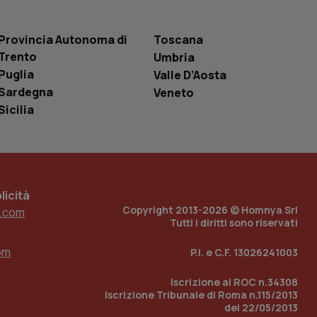
 tenere traccia
i Youtube incorporati
tics per mantenere
tore del sito web sta
Provincia Autonoma di
Toscana
ell'interfaccia di
Trento
Umbria
 tenere traccia
Puglia
Valle D’Aosta
i Youtube incorporati
Sardegna
Veneto
tore del sito web sta
ell'interfaccia di
Sicilia
 tenere traccia
r la gestione
one dell’esperienza
icità
e per abilitare il
Copyright 2013-2026 © Homnya Srl
.com
loggato con identity
Tutti i diritti sono riservati
om
P.I. e C.F. 13026241003
Iscrizione al ROC n.34308
Iscrizione Tribunale di Roma n.115/2013
del 22/05/2013