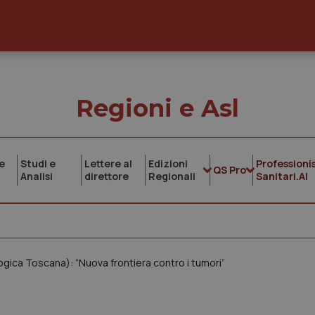
Regioni e Asl
e
Studi e
Lettere al
Edizioni
Professionis
QS Pro
Analisi
direttore
Regionali
Sanitari.AI
gica Toscana): “Nuova frontiera contro i tumori”