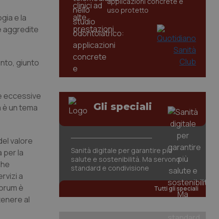
applicazioni concrete e
uso protetto
gia e la
e aggredite
nto, giunto
se eccessive
Gli speciali
a è un tema
del valore
Sanità digitale per garantire più
 per la
salute e sostenibilità. Ma servono
che
standard e condivisione
rvizi a
Forum è
Tutti gli speciali
tenere al