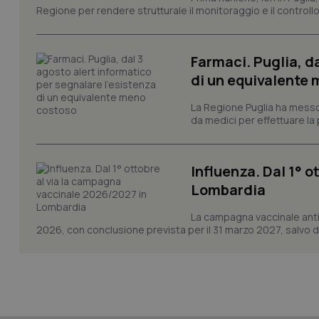
Regione per rendere strutturale il monitoraggio e il controllo 
tracking-sites-ironf
session-id
_ga
Farmaci. Puglia, d
di un equivalente
La Regione Puglia ha messo 
da medici per effettuare la 
PHPSESSID
Influenza. Dal 1° 
Lombardia
La campagna vaccinale anti
2026, con conclusione prevista per il 31 marzo 2027, salvo div
_ga_KM60CM4NPH
Nome
Nome