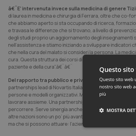
â€¨E’ intervenuta invece sulla medicina di genere Tizia
di laurea in medicina e chirurgia di Ferrara, oltre che co-fon
che abbiamo aperto si sta occupando di ricerca, formazi
e travasa le differenze che si trovano, a livello di prevenz
degli studi proprio un aggiornamento degli insegnamenti so
nell’assistenza e stiamo iniziando a sviluppare indicatori 
che nella cura del malato si consideri la persona. La medi
cura. Questa struttura dei corsi di laurea e di specializz
paziente e della cura”.â€¨â€¨
Questo sito 
Questo sito web ut
Del rapporto tra pubblico e privato in ambito socio s
nostro sito web ac
partnerships lead di Novartis Italia. “Veniamo da due anni
più
persone e modelli organizzativi. Ma ci sono fondi europei e 
lavorare assieme. Una partnership pubblico e privato su t
percorrere. Serve sinergia anche tra ospedali e medicina de
MOSTRA DET
altre nazioni sono un po’ più avanti, ritengo che servano d
ma che si possono attuare: l’azienda farmaceutica, Regioni
Neces