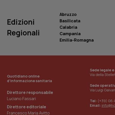
VISITOR_INFO1_LIV
_ga_0VMQEQKQ1N
Abruzzo
Edizioni
Basilicata
__Secure-YNID
Calabria
Regionali
Campania
Emilia-Romagna
YSC
__Secure-
ROLLOUT_TOKEN
Sede legale e
tracking-sites-
Via della Stell
Quotidiano online
ironfish-tracking-
d'informazione sanitaria
named-enable
Sede operati
Via Luigi Galva
Direttore responsabile
Luciano Fassari
Tel:
(+39) 06 
Email:
info@h
Direttore editoriale
Francesco Maria Avitto