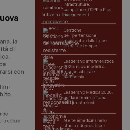
infrastrutture,
compliance, GDPR e Risk
management
Nuova
Gestione
dell'Ipertensione
ana, la
resistente: dalle Linee
Guida alle terapie
ità di
innovative
ica,
Leadership Infermieristica
ica
2026: nuovi modelli di
trarsi con
responsabilità e
autonomia
lini
Leadership Medica 2026:
mbito
guidare team clinici ad
alte prestazioni
ande
la cellula
AI e telemedicina nello
studio odontoiatrico: