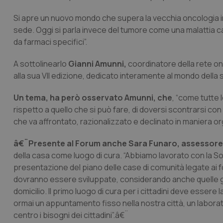
Si apre un nuovo mondo che supera la vecchia oncologia in c
sede. Oggi si parla invece del tumore come una malattia
da farmaci specifici”.
A sottolinearlo
Gianni Amunni,
coordinatore della rete on
alla sua VII edizione, dedicato interamente al mondo della s
Un tema, ha però osservato Amunni, che
, “come tutte 
rispetto a quello che si può fare, di doversi scontrarsi co
che va affrontato, razionalizzato e declinato in maniera or
â€¨Presente al Forum anche Sara Funaro, assessore a
della casa come luogo di cura. “Abbiamo lavorato con la Soc
presentazione del piano delle case di comunità legate ai fo
dovranno essere sviluppate, considerando anche quelle già 
domicilio. Il primo luogo di cura per i cittadini deve esse
ormai un appuntamento fisso nella nostra città, un labora
centro i bisogni dei cittadini”.â€¨