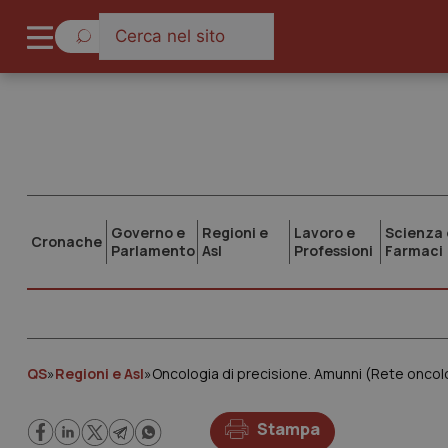
Governo e
Regioni e
Lavoro e
Scienza 
Cronache
Parlamento
Asl
Professioni
Farmaci
QS
»
Regioni e Asl
»
Oncologia di precisione. Amunni (Rete oncolo
Stampa